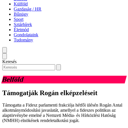
Külföld
Gazdaság / HR
Bűnügy
Sport
Sztárhírek
Életmód
Gondolataink
Tudomány
Keresés
Belföld
Támogatják Rogán elképzeléseit
Támogatta a Fidesz parlamenti frakciója hétfői ülésén Rogán Antal
alkotmánymódosítási javaslatát, amellyel a fideszes politikus az
alaptörvénybe emelné a Nemzeti Média- és Hírközlési Hatóság
(NMHH) elnökének rendeletalkotási jogát.