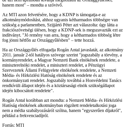
hanem most" – mondta a szóvivő.
Az MTI azon felvetésére, hogy a KDNP is támogatja-e az
alkotmánymódosítást, ahhoz ugyanis kétharmados többségre van
szükség a parlamentben, Szijjártó Péter azt válaszolta: úgy látta a
frakciószövetségi ülésen, hogy a KDNP-sek is megszavazták ezt az
indítványt. "Jó remény van arra, hogy a kétharmados többség létre
fog jönni hétfőn az Országgyűlésben" – tette hozzá.
Ha az Országgyűlés elfogadja Rogán Antal javaslatát, az alkotmány
2011. január 2-tól hatályos szövege szerint "jogszabály a törvény, a
kormányrendelet, a Magyar Nemzeti Bank elnökének rendelete, a
miniszterelnöki rendelet, a miniszteri rendelet, a Pénzügyi
Szervezetek Állami Felügyelete elnökének rendelete, a Nemzeti
Média- és Hírközlési Hatóság elnökének rendelete és az
önkormányzati rendelet. Jogszabály továbbá a Honvédelmi Tanács
rendkívüli állapot idején és a köztársasági elnök szükségállapot
idején kibocsátott rendelete".
Rogán Antal korábban azt mondta: a Nemzeti Média- és Hírközlési
Hatóság elnökének alkotmányban rögzített rendeletalkotási joga
nem a média szabályozásáról szólna, hanem "egyszerűen díjakról",
például a frekvenciadíjról.
Forrás: MTI