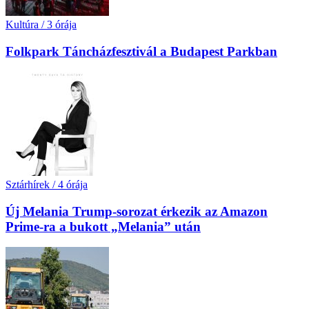
Kultúra
/
3 órája
Folkpark Táncházfesztivál a Budapest Parkban
Sztárhírek
/
4 órája
Új Melania Trump-sorozat érkezik az Amazon
Prime-ra a bukott „Melania” után