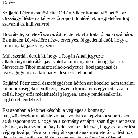
15 éve
Szijjártó Péter megerősítette: Orbán Viktor kormányfő hétfőn az
Országgyűlésben a képviselőcsoport döntésének megfelelően fog
szavazni az indítványról.
Hozzátette, kötelező szavazást rendeltek el a frakció tagjai számára.
Ez minden képviselőre nézve érvényes, függetlenül attól, hogy a
kormány tagja-e vagy sem.
Múlt szerdán derült ki, hogy a Rogán Antal jegyezte
alkotmánymódosítási javaslatot a kormány nem támogatja – ezt
Navracsics Tibor miniszterelnök-helyettes, közigazgatási és
igazságügyi már a kormány ülése előtt elmondta.
Szijjártó Péter ezzel összefüggésben hétfőn azt közölte: nem tartalmi
különbözőségekről volt szó, hiszen a kormány is egyetért azzal a
céllal, hogy erős médiahatóság legyen, amely rendeletalkotási
jogkörrel rendelkezik.
Ezt azonban a kabinet később, a végleges alkotmány
megszületésekor rendezte volna, azonban a képviselőcsoport azon
az állásponton volt, hogy ha a kormány ezt áprilisban úgyis rendezni
kívánja, akkor szeretné úgy befejezni az idei évet, hogy ezt a kérdést
végleg lezárja, "és a kormány álláspontjának megfelelő döntést hoz,
de azt nem áprilisban kívánja meghozatni az Országgyűléssel,