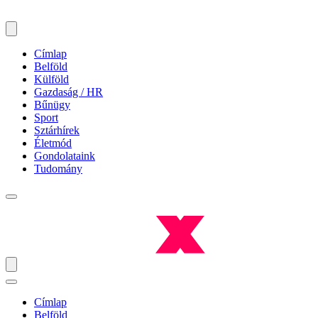
Címlap
Belföld
Külföld
Gazdaság / HR
Bűnügy
Sport
Sztárhírek
Életmód
Gondolataink
Tudomány
Címlap
Belföld