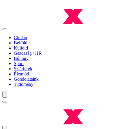
Címlap
Belföld
Külföld
Gazdaság / HR
Bűnügy
Sport
Sztárhírek
Életmód
Gondolataink
Tudomány