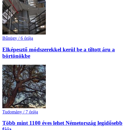
Bűnügy
/
6 órája
Elképesztő módszerekkel kerül be a tiltott áru a
börtönökbe
Tudomány
/
7 órája
Több mint 1100 éves lehet Németország legidősebb
fája