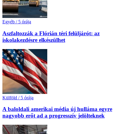
Egyéb
/
5 órája
Aszfaltozzák a Flórián téri felüljárót: az
iskolakezdésre elkészülhet
Külföld
/
5 órája
A baloldali amerikai média új hulláma egyre
nagyobb erőt ad a progresszív jelölteknek