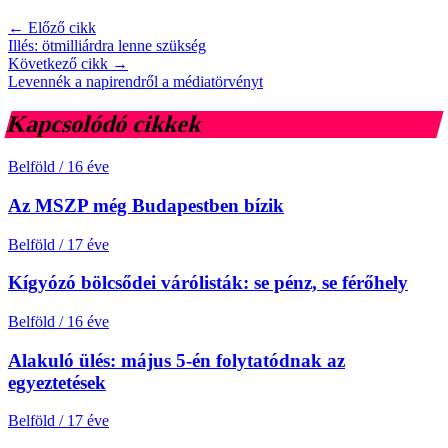
← Előző cikk
Illés: ötmilliárdra lenne szükség
Következő cikk →
Levennék a napirendről a médiatörvényt
Kapcsolódó cikkek
Belföld
/
16 éve
Az MSZP még Budapestben bízik
Belföld
/
17 éve
Kígyózó bölcsődei várólisták: se pénz, se férőhely
Belföld
/
16 éve
Alakuló ülés: május 5-én folytatódnak az
egyeztetések
Belföld
/
17 éve