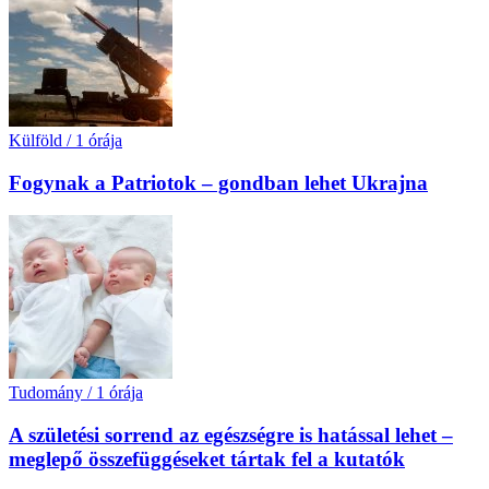
Külföld
/
1 órája
Fogynak a Patriotok – gondban lehet Ukrajna
Tudomány
/
1 órája
A születési sorrend az egészségre is hatással lehet –
meglepő összefüggéseket tártak fel a kutatók