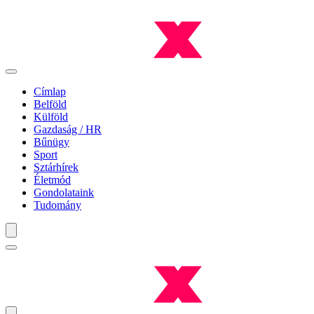
Címlap
Belföld
Külföld
Gazdaság / HR
Bűnügy
Sport
Sztárhírek
Életmód
Gondolataink
Tudomány