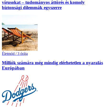
vírusokat – tudományos áttörés és komoly
biztonsági dilemmák egyszerre
Életmód
/
3 órája
Milliók számára még mindig elérhetetlen a nyaralás
Európában