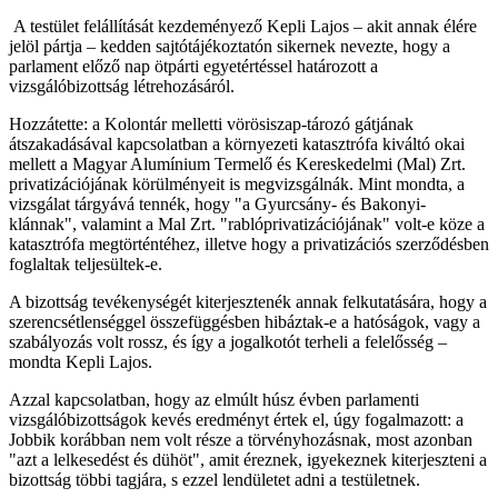
A testület felállítását kezdeményező Kepli Lajos – akit annak élére
jelöl pártja – kedden sajtótájékoztatón sikernek nevezte, hogy a
parlament előző nap ötpárti egyetértéssel határozott a
vizsgálóbizottság létrehozásáról.
Hozzátette: a Kolontár melletti vörösiszap-tározó gátjának
átszakadásával kapcsolatban a környezeti katasztrófa kiváltó okai
mellett a Magyar Alumínium Termelő és Kereskedelmi (Mal) Zrt.
privatizációjának körülményeit is megvizsgálnák. Mint mondta, a
vizsgálat tárgyává tennék, hogy "a Gyurcsány- és Bakonyi-
klánnak", valamint a Mal Zrt. "rablóprivatizációjának" volt-e köze a
katasztrófa megtörténtéhez, illetve hogy a privatizációs szerződésben
foglaltak teljesültek-e.
A bizottság tevékenységét kiterjesztenék annak felkutatására, hogy a
szerencsétlenséggel összefüggésben hibáztak-e a hatóságok, vagy a
szabályozás volt rossz, és így a jogalkotót terheli a felelősség –
mondta Kepli Lajos.
Azzal kapcsolatban, hogy az elmúlt húsz évben parlamenti
vizsgálóbizottságok kevés eredményt értek el, úgy fogalmazott: a
Jobbik korábban nem volt része a törvényhozásnak, most azonban
"azt a lelkesedést és dühöt", amit éreznek, igyekeznek kiterjeszteni a
bizottság többi tagjára, s ezzel lendületet adni a testületnek.