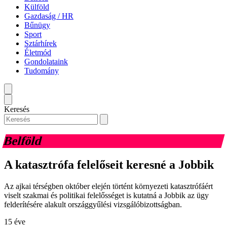
Külföld
Gazdaság / HR
Bűnügy
Sport
Sztárhírek
Életmód
Gondolataink
Tudomány
Keresés
Belföld
A katasztrófa felelőseit keresné a Jobbik
Az ajkai térségben október elején történt környezeti katasztrófáért
viselt szakmai és politikai felelősséget is kutatná a Jobbik az ügy
felderítésére alakult országgyűlési vizsgálóbizottságban.
15 éve