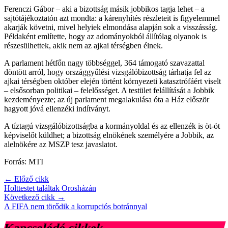
Ferenczi Gábor – aki a bizottság másik jobbikos tagja lehet – a
sajtótájékoztatón azt mondta: a kárenyhítés részleteit is figyelemmel
akarják követni, mivel helyiek elmondása alapján sok a visszásság.
Példaként említette, hogy az adományokból állítólag olyanok is
részesülhettek, akik nem az ajkai térségben élnek.
A parlament hétfőn nagy többséggel, 364 támogató szavazattal
döntött arról, hogy országgyűlési vizsgálóbizottság tárhatja fel az
ajkai térségben október elején történt környezeti katasztrófáért viselt
– elsősorban politikai – felelősséget. A testület felállítását a Jobbik
kezdeményezte; az új parlament megalakulása óta a Ház először
hagyott jóvá ellenzéki indítványt.
A tíztagú vizsgálóbizottságba a kormányoldal és az ellenzék is öt-öt
képviselőt küldhet; a bizottság elnökének személyére a Jobbik, az
alelnökére az MSZP tesz javaslatot.
Forrás: MTI
← Előző cikk
Holttestet találtak Orosházán
Következő cikk →
A FIFA nem törődik a korrupciós botránnyal