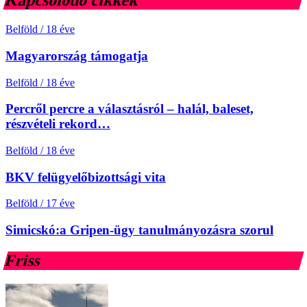
Kapcsolódó cikkek
Belföld
/
18 éve
Magyarország támogatja
Belföld
/
18 éve
Percről percre a választásról – halál, baleset,
részvételi rekord…
Belföld
/
18 éve
BKV felügyelőbizottsági vita
Belföld
/
17 éve
Simicskó:a Gripen-ügy tanulmányozásra szorul
Friss