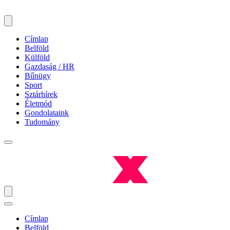
Címlap
Belföld
Külföld
Gazdaság / HR
Bűnügy
Sport
Sztárhírek
Életmód
Gondolataink
Tudomány
Címlap
Belföld