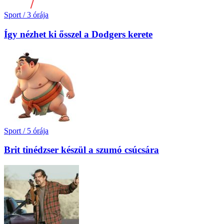
Sport
/
3 órája
Így nézhet ki ősszel a Dodgers kerete
Sport
/
5 órája
Brit tinédzser készül a szumó csúcsára