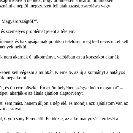
dságot kérek a népnek, hogy dönthessen sorsáról: dönthessen
nálni a néptől megszerzett felhatalmazást, zsarolásra vagy
ri Magyarországtól?".
és személyes problémát jelent a félelem.
neinek és hazugságainak politikai felelőseit meg kell nevezni, el kell
zmények nélkül.
ik nem akarnak új alkotmányt, valójában azt a korszakot akarják
ben kell végezni a munkát. Kiemelte, az új alkotmányt a hatályos
ák megalkotni.
ét, és ön erre büszke. Én az ön helyében szégyellném magamat" –
, akarják-e az általa ajánlott alaptörvényt.
, sem mást, hanem álljon a nép elé, és mondja azt: ajánlatom van az
árta szavait.
, Gyurcsány Ferenctől. Felidézte, az alkotmányozás kérdését a