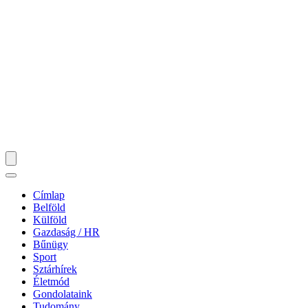
Címlap
Belföld
Külföld
Gazdaság / HR
Bűnügy
Sport
Sztárhírek
Életmód
Gondolataink
Tudomány