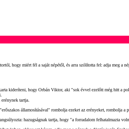
ól, hogy miért fél a saját népétől, és arra szólította fel: adja meg a n
karta kideríteni, hogy Orbán Viktor, aki "sok évvel ezelőtt még hitt a
.
 erénynek tartja.
erőszakos államosításával" rombolja ezeket az erényeket, rombolja a 
angsúlyozta: hazugságnak tartja, hogy "a forradalom felhatalmazta voln