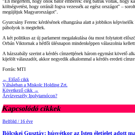
"Én megértem, hogy önök bátor emberek: elég bátrak voltak, hogy kar
költségvetést, hogy orránál fogva vezessék az egész országot" – sorol
megújítjuk Magyarországot".
Gyurcsány Ferenc kérdésének elhangzása alatt a jobbikos képviselők há
páholyok is megteltek.
A két politikus az új parlament megalakulása óta most folytatott elősz
Orbán Viktornak a hétfői ülésnapon mindenképpen válaszolnia kellett 
A házszabály szerint a kérdés címzettjének három egymást követő alka
kijelölt válaszadót, akkor negyedik alkalommal a kérdés eredeti címz
Forrás: MTI
← Előző cikk
Válságban a Miskolc Holding Zrt.
Következő cikk →
Árvízveszély Ipolytarnócon?
Kapcsolódó cikkek
Belföld
/
16 éve
Bölcskei Gusztáv: húsvétkor az Isten életjelet adott m