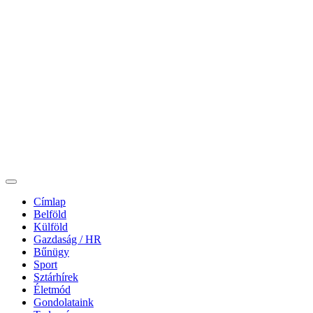
Címlap
Belföld
Külföld
Gazdaság / HR
Bűnügy
Sport
Sztárhírek
Életmód
Gondolataink