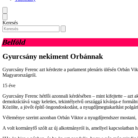
Keresés
Belföld
Gyurcsány nekiment Orbánnak
Gyurcsány Ferenc azt kérdezte a parlament plenáris ülésén Orbán Viktort
Magyarországról.
15 éve
Gyurcsány Ferenc hétfői azonnali kérdésében – mint kifejtette – azt a
demokráciává vagy keleties, tekintélyelvű országgá kívánja-e formálni
Közölte, a jövőt építő öngondoskodást, a nyugdíjmegtakarítást polgári
Véleménye szerint azonban Orbán Viktor a nyugdíjrendszer mostani, "
A volt kormányfő szólt az új alkotmányról is, amellyel kapcsolatban h