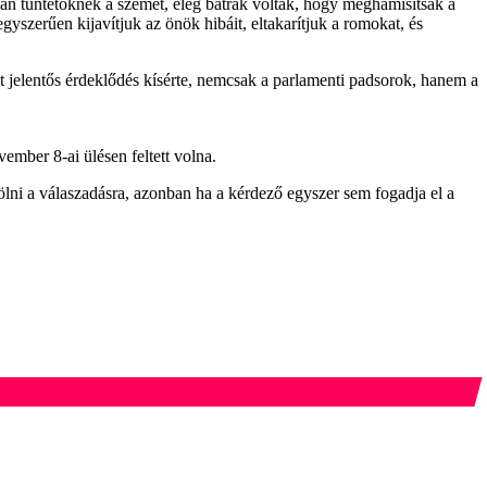
an tüntetőknek a szemét, elég bátrak voltak, hogy meghamisítsák a
yszerűen kijavítjuk az önök hibáit, eltakarítjuk a romokat, és
zt jelentős érdeklődés kísérte, nemcsak a parlamenti padsorok, hanem a
mber 8-ai ülésen feltett volna.
ölni a válaszadásra, azonban ha a kérdező egyszer sem fogadja el a