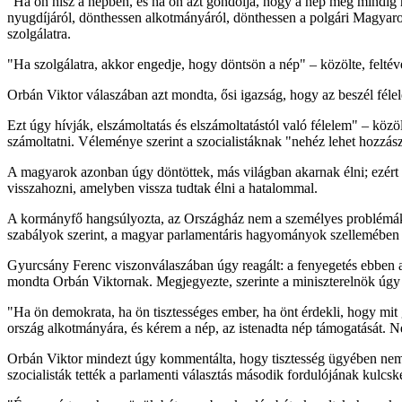
"Ha ön hisz a népben, és ha ön azt gondolja, hogy a nép még mindig 
nyugdíjáról, dönthessen alkotmányáról, dönthessen a polgári Magyaror
szolgálatra.
"Ha szolgálatra, akkor engedje, hogy döntsön a nép" – közölte, feltéve 
Orbán Viktor válaszában azt mondta, ősi igazság, hogy az beszél fél
Ezt úgy hívják, elszámoltatás és elszámoltatástól való félelem" – közö
számoltatni. Véleménye szerint a szocialistáknak "nehéz lehet hozzá
A magyarok azonban úgy döntöttek, más világban akarnak élni; ezért i
visszahozni, amelyben vissza tudtak élni a hatalommal.
A kormányfő hangsúlyozta, az Országház nem a személyes problémák 
szabályok szerint, a magyar parlamentáris hagyományok szellemében 
Gyurcsány Ferenc viszonválaszában úgy reagált: a fenyegetés ebben 
mondta Orbán Viktornak. Megjegyezte, szerinte a miniszterelnök úgy a
"Ha ön demokrata, ha ön tisztességes ember, ha önt érdekli, hogy mit
ország alkotmányára, és kérem a nép, az istenadta nép támogatását. Ne 
Orbán Viktor mindezt úgy kommentálta, hogy tisztesség ügyében nem k
szocialisták tették a parlamenti választás második fordulójának kulcsk