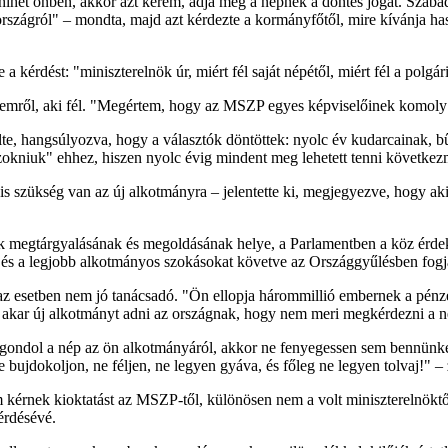
hihet önben, akkor azt kérem, adja meg a népnek a döntés jogát. Szaba
szágról" – mondta, majd azt kérdezte a kormányfőtől, mire kívánja hasz
a kérdést: "miniszterelnök úr, miért fél saját népétől, miért fél a polgá
elemről, aki fél. "Megértem, hogy az MSZP egyes képviselőinek komoly 
lte, hangsúlyozva, hogy a választók döntöttek: nyolc év kudarcainak, bű
szokniuk" ehhez, hiszen nyolc évig mindent meg lehetett tenni követke
s szükség van az új alkotmányra – jelentette ki, megjegyezve, hogy ak
megtárgyalásának és megoldásának helye, a Parlamentben a köz érdeké
és a legjobb alkotmányos szokásokat követve az Országgyűlésben fogj
az esetben nem jó tanácsadó. "Ön ellopja hárommillió embernek a pénz
kar új alkotmányt adni az országnak, hogy nem meri megkérdezni a népet
 gondol a nép az ön alkotmányáról, akkor ne fenyegessen sem bennünket
bujdokoljon, ne féljen, ne legyen gyáva, és főleg ne legyen tolvaj!" – z
érnek kioktatást az MSZP-től, különösen nem a volt miniszterelnöktől
érdésévé.