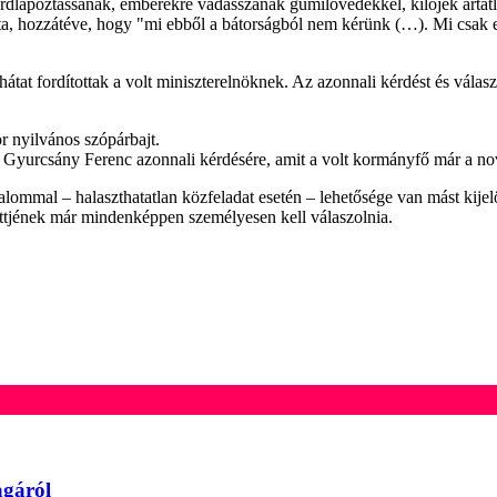
dlapoztassanak, emberekre vadásszanak gumilövedékkel, kilőjék ártatl
ta, hozzátéve, hogy "mi ebből a bátorságból nem kérünk (…). Mi csak eg
tat fordítottak a volt miniszterelnöknek. Az azonnali kérdést és válas
ör nyilvános szópárbajt.
Gyurcsány Ferenc azonnali kérdésére, amit a volt kormányfő már a nove
lommal – halaszthatatlan közfeladat esetén – lehetősége van mást kijel
ettjének már mindenképpen személyesen kell válaszolnia.
agáról