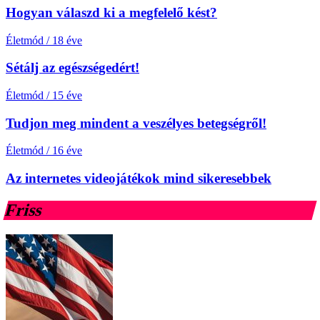
Hogyan válaszd ki a megfelelő kést?
Életmód
/
18 éve
Sétálj az egészségedért!
Életmód
/
15 éve
Tudjon meg mindent a veszélyes betegségről!
Életmód
/
16 éve
Az internetes videojátékok mind sikeresebbek
Friss