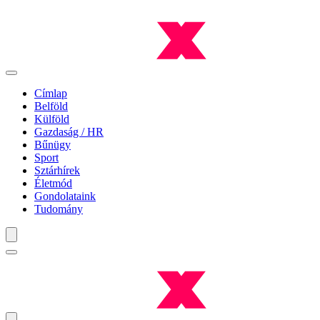
Címlap
Belföld
Külföld
Gazdaság / HR
Bűnügy
Sport
Sztárhírek
Életmód
Gondolataink
Tudomány