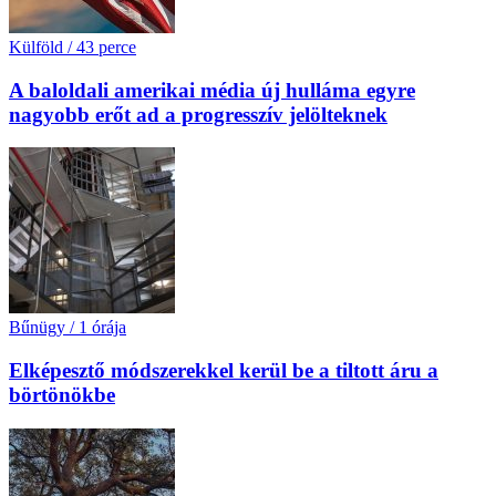
Külföld
/
43 perce
A baloldali amerikai média új hulláma egyre
nagyobb erőt ad a progresszív jelölteknek
Bűnügy
/
1 órája
Elképesztő módszerekkel kerül be a tiltott áru a
börtönökbe