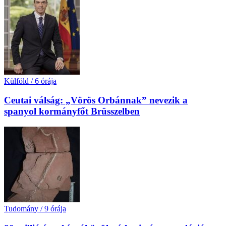
Külföld
/
6 órája
Ceutai válság: „Vörös Orbánnak” nevezik a
spanyol kormányfőt Brüsszelben
Tudomány
/
9 órája