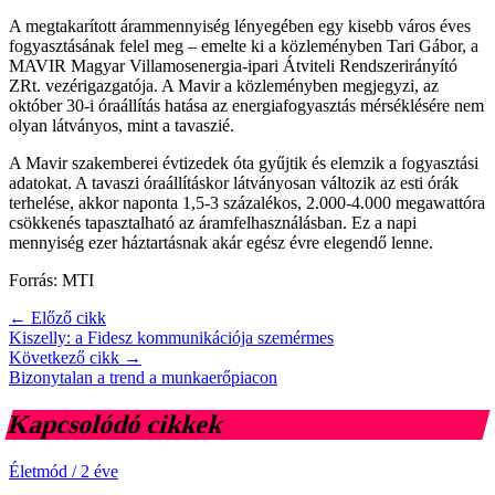
A megtakarított árammennyiség lényegében egy kisebb város éves
fogyasztásának felel meg – emelte ki a közleményben Tari Gábor, a
MAVIR Magyar Villamosenergia-ipari Átviteli Rendszerirányító
ZRt. vezérigazgatója. A Mavir a közleményben megjegyzi, az
október 30-i óraállítás hatása az energiafogyasztás mérséklésére nem
olyan látványos, mint a tavaszié.
A Mavir szakemberei évtizedek óta gyűjtik és elemzik a fogyasztási
adatokat. A tavaszi óraállításkor látványosan változik az esti órák
terhelése, akkor naponta 1,5-3 százalékos, 2.000-4.000 megawattóra
csökkenés tapasztalható az áramfelhasználásban. Ez a napi
mennyiség ezer háztartásnak akár egész évre elegendő lenne.
Forrás: MTI
← Előző cikk
Kiszelly: a Fidesz kommunikációja szemérmes
Következő cikk →
Bizonytalan a trend a munkaerőpiacon
Kapcsolódó cikkek
Életmód
/
2 éve