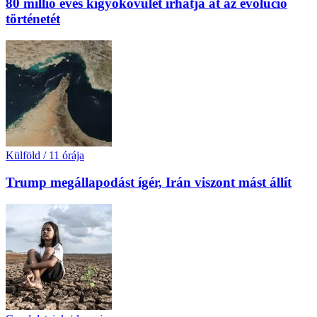
80 millió éves kígyókövület írhatja át az evolúció
történetét
Külföld
/
11 órája
Trump megállapodást ígér, Irán viszont mást állít