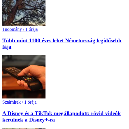
Tudomány
/
1 órája
Több mint 1100 éves lehet Németország legidősebb
fája
Sztárhírek
/
1 órája
A Disney és a TikTok megállapodott: rövid videók
kerülnek a Disney+-ra