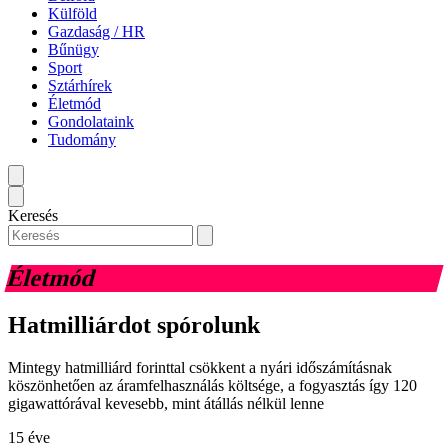
Külföld
Gazdaság / HR
Bűnügy
Sport
Sztárhírek
Életmód
Gondolataink
Tudomány
Keresés
Életmód
Hatmilliárdot spórolunk
Mintegy hatmilliárd forinttal csökkent a nyári időszámításnak
köszönhetően az áramfelhasználás költsége, a fogyasztás így 120
gigawattórával kevesebb, mint átállás nélkül lenne
15 éve