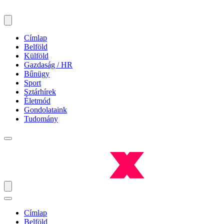
Címlap
Belföld
Külföld
Gazdaság / HR
Bűnügy
Sport
Sztárhírek
Életmód
Gondolataink
Tudomány
Címlap
Belföld