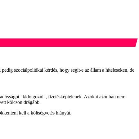
edig szociálpolitikai kérdés, hogy segít-e az állam a hiteleseken, de
 adósságot "kidolgozni", fizetésképtelenek. Azokat azonban nem,
vett kölcsön drágább.
kenteni kell a költségvetés hiányát.