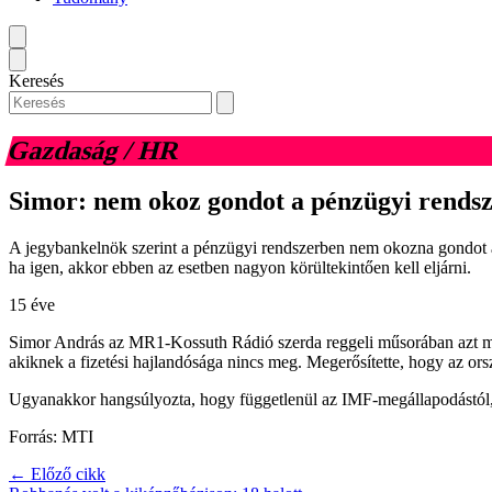
Keresés
Gazdaság / HR
Simor: nem okoz gondot a pénzügyi rendsz
A jegybankelnök szerint a pénzügyi rendszerben nem okozna gondot a je
ha igen, akkor ebben az esetben nagyon körültekintően kell eljárni.
15 éve
Simor András az MR1-Kossuth Rádió szerda reggeli műsorában azt mon
akiknek a fizetési hajlandósága nincs meg. Megerősítette, hogy az ors
Ugyanakkor hangsúlyozta, hogy függetlenül az IMF-megállapodástól, M
Forrás: MTI
← Előző cikk