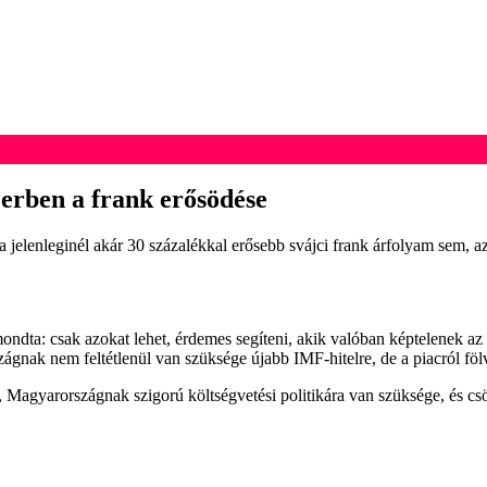
erben a frank erősödése
lenleginél akár 30 százalékkal erősebb svájci frank árfolyam sem, az p
dta: csak azokat lehet, érdemes segíteni, akik valóban képtelenek az
zágnak nem feltétlenül van szüksége újabb IMF-hitelre, de a piacról föl
agyarországnak szigorú költségvetési politikára van szüksége, és csök