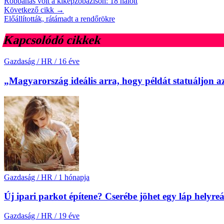
Robbanás volt a kiképzőbázison: 18 halott
Következő cikk →
Előállították, rátámadt a rendőrökre
Kapcsolódó cikkek
Gazdaság / HR
/
16 éve
„Magyarország ideális arra, hogy példát statuáljon 
Gazdaság / HR
/
1 hónapja
Új ipari parkot építene? Cserébe jöhet egy láp helyreál
Gazdaság / HR
/
19 éve