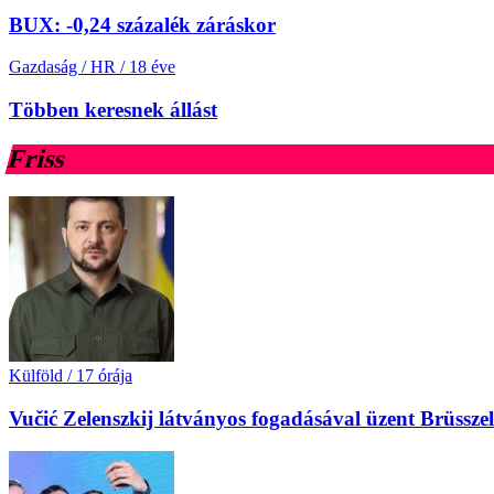
BUX: -0,24 százalék záráskor
Gazdaság / HR
/
18 éve
Többen keresnek állást
Friss
Külföld
/
17 órája
Vučić Zelenszkij látványos fogadásával üzent Brüssz