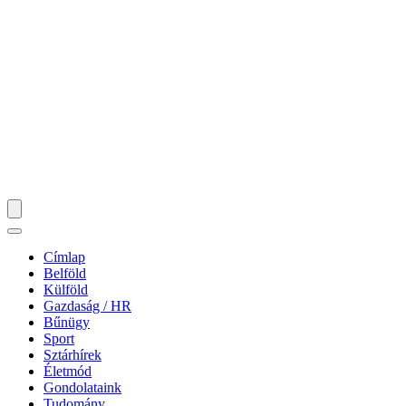
Címlap
Belföld
Külföld
Gazdaság / HR
Bűnügy
Sport
Sztárhírek
Életmód
Gondolataink
Tudomány