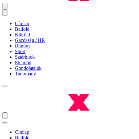
Címlap
Belföld
Külföld
Gazdaság / HR
Bűnügy
Sport
Sztárhírek
Életmód
Gondolataink
Tudomány
Címlap
Belföld