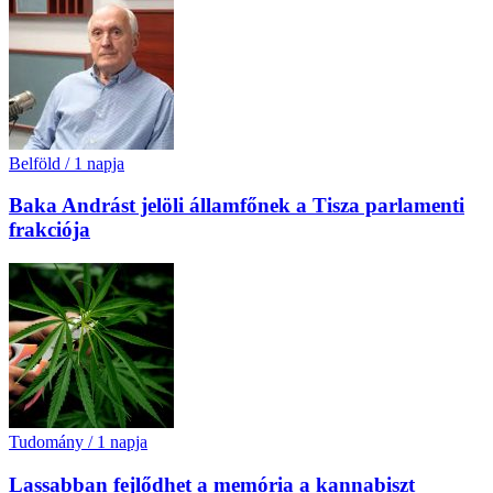
Belföld
/
1 napja
Baka Andrást jelöli államfőnek a Tisza parlamenti
frakciója
Tudomány
/
1 napja
Lassabban fejlődhet a memória a kannabiszt