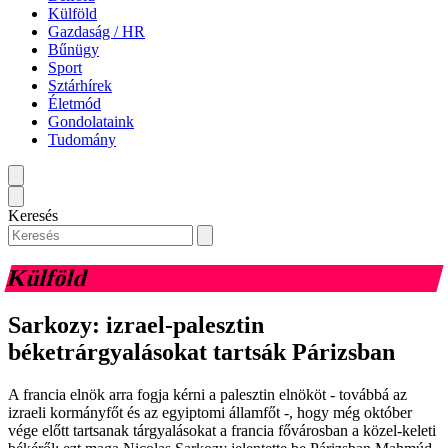
Külföld
Gazdaság / HR
Bűnügy
Sport
Sztárhírek
Életmód
Gondolataink
Tudomány
Keresés
Külföld
Sarkozy: izrael-palesztin
béketrárgyalásokat tartsák Párizsban
A francia elnök arra fogja kérni a palesztin elnököt - továbbá az
izraeli kormányfőt és az egyiptomi államfőt -, hogy még október
vége előtt tartsanak tárgyalásokat a francia fővárosban a közel-keleti