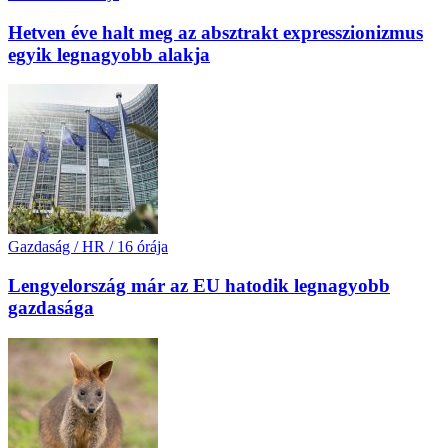
Hetven éve halt meg az absztrakt expresszionizmus
egyik legnagyobb alakja
Gazdaság / HR
/
16 órája
Lengyelország már az EU hatodik legnagyobb
gazdasága