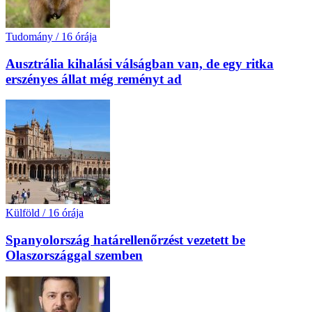
Tudomány
/
16 órája
Ausztrália kihalási válságban van, de egy ritka
erszényes állat még reményt ad
Külföld
/
16 órája
Spanyolország határellenőrzést vezetett be
Olaszországgal szemben