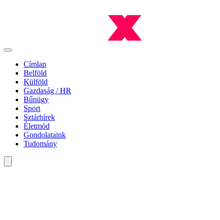
Címlap
Belföld
Külföld
Gazdaság / HR
Bűnügy
Sport
Sztárhírek
Életmód
Gondolataink
Tudomány