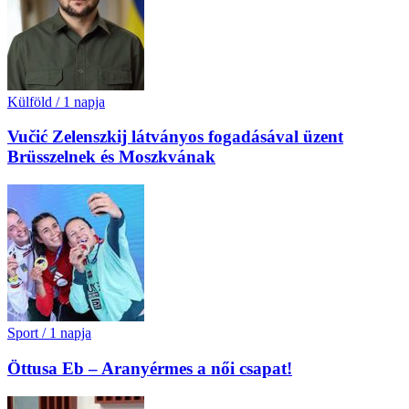
Külföld
/
1 napja
Vučić Zelenszkij látványos fogadásával üzent
Brüsszelnek és Moszkvának
Sport
/
1 napja
Öttusa Eb – Aranyérmes a női csapat!