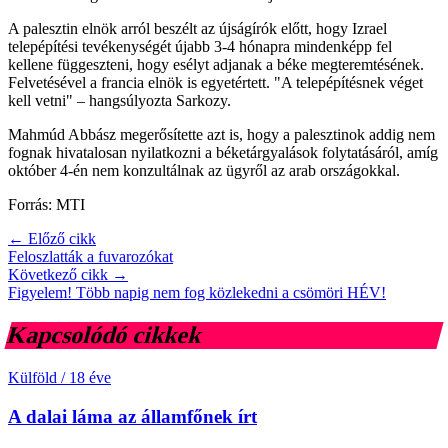
A palesztin elnök arról beszélt az újságírók előtt, hogy Izrael
telepépítési tevékenységét újabb 3-4 hónapra mindenképp fel
kellene függeszteni, hogy esélyt adjanak a béke megteremtésének.
Felvetésével a francia elnök is egyetértett. "A telepépítésnek véget
kell vetni" – hangsúlyozta Sarkozy.
Mahmúd Abbász megerősítette azt is, hogy a palesztinok addig nem
fognak hivatalosan nyilatkozni a béketárgyalások folytatásáról, amíg
október 4-én nem konzultálnak az ügyről az arab országokkal.
Forrás: MTI
← Előző cikk
Feloszlatták a fuvarozókat
Következő cikk →
Figyelem! Több napig nem fog közlekedni a csömöri HÉV!
Kapcsolódó cikkek
Külföld
/
18 éve
A dalai láma az államfőnek írt