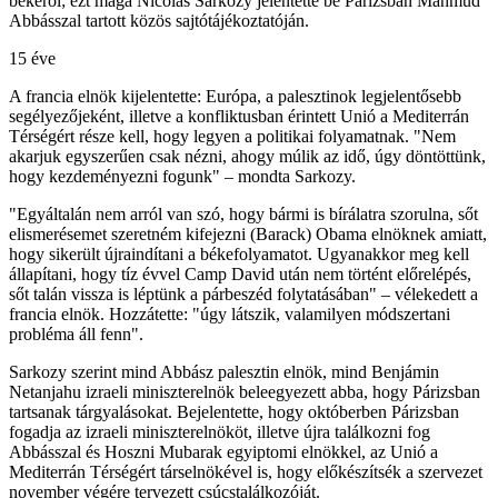
békéről; ezt maga Nicolas Sarkozy jelentette be Párizsban Mahmúd
Abbásszal tartott közös sajtótájékoztatóján.
15 éve
A francia elnök kijelentette: Európa, a palesztinok legjelentősebb
segélyezőjeként, illetve a konfliktusban érintett Unió a Mediterrán
Térségért része kell, hogy legyen a politikai folyamatnak. "Nem
akarjuk egyszerűen csak nézni, ahogy múlik az idő, úgy döntöttünk,
hogy kezdeményezni fogunk" – mondta Sarkozy.
"Egyáltalán nem arról van szó, hogy bármi is bírálatra szorulna, sőt
elismerésemet szeretném kifejezni (Barack) Obama elnöknek amiatt,
hogy sikerült újraindítani a békefolyamatot. Ugyanakkor meg kell
állapítani, hogy tíz évvel Camp David után nem történt előrelépés,
sőt talán vissza is léptünk a párbeszéd folytatásában" – vélekedett a
francia elnök. Hozzátette: "úgy látszik, valamilyen módszertani
probléma áll fenn".
Sarkozy szerint mind Abbász palesztin elnök, mind Benjámin
Netanjahu izraeli miniszterelnök beleegyezett abba, hogy Párizsban
tartsanak tárgyalásokat. Bejelentette, hogy októberben Párizsban
fogadja az izraeli miniszterelnököt, illetve újra találkozni fog
Abbásszal és Hoszni Mubarak egyiptomi elnökkel, az Unió a
Mediterrán Térségért társelnökével is, hogy előkészítsék a szervezet
november végére tervezett csúcstalálkozóját.