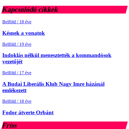
Kapcsolódó cikkek
Belföld
/
18 éve
Késnek a vonatok
Belföld
/
19 éve
Indoklás nélkül menesztették a kommandósok
vezetőjét
Belföld
/
17 éve
A Budai Liberális Klub Nagy Imre házánál
emlékezett
Belföld
/
18 éve
Fodor átverte Orbánt
Friss