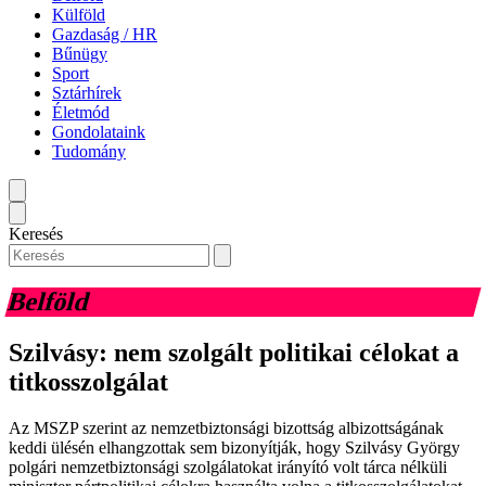
Külföld
Gazdaság / HR
Bűnügy
Sport
Sztárhírek
Életmód
Gondolataink
Tudomány
Keresés
Belföld
Szilvásy: nem szolgált politikai célokat a
titkosszolgálat
Az MSZP szerint az nemzetbiztonsági bizottság albizottságának
keddi ülésén elhangzottak sem bizonyítják, hogy Szilvásy György
polgári nemzetbiztonsági szolgálatokat irányító volt tárca nélküli