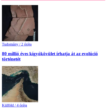
Tudomány
/
2 órája
80 millió éves kígyókövület írhatja át az evolúció
történetét
Külföld
/
4 órája