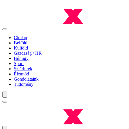
Címlap
Belföld
Külföld
Gazdaság / HR
Bűnügy
Sport
Sztárhírek
Életmód
Gondolataink
Tudomány