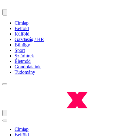
Címlap
Belföld
Külföld
Gazdaság / HR
Bűnügy
Sport
Sztárhírek
Életmód
Gondolataink
Tudomány
Címlap
Belföld