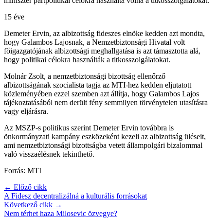
miniszter pártpolitikai célokra használta volna a titkosszolgálatokat.
15 éve
Demeter Ervin, az albizottság fideszes elnöke kedden azt mondta,
hogy Galambos Lajosnak, a Nemzetbiztonsági Hivatal volt
főigazgatójának albizottsági meghallgatása is azt támasztotta alá,
hogy politikai célokra használták a titkosszolgálatokat.
Molnár Zsolt, a nemzetbiztonsági bizottság ellenőrző
albizottságának szocialista tagja az MTI-hez kedden eljutatott
közleményében ezzel szemben azt állítja, hogy Galambos Lajos
tájékoztatásából nem derült fény semmilyen törvénytelen utasításra
vagy eljárásra.
Az MSZP-s politikus szerint Demeter Ervin továbbra is
önkormányzati kampány eszközeként kezeli az albizottság üléseit,
ami nemzetbiztonsági bizottságba vetett állampolgári bizalommal
való visszaélésnek tekinthető.
Forrás: MTI
← Előző cikk
A Fidesz decentralizálná a kulturális forrásokat
Következő cikk →
Nem térhet haza Milosevic özvegye?