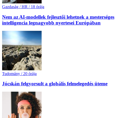
Gazdaság / HR
/
18 órája
Nem az AI-modellek fejlesztői lehetnek a mesterséges
intelligencia legnagyobb nyertesei Európában
Tudomány
/
20 órája
Jócskán felgyorsult a globális felmelegedés üteme