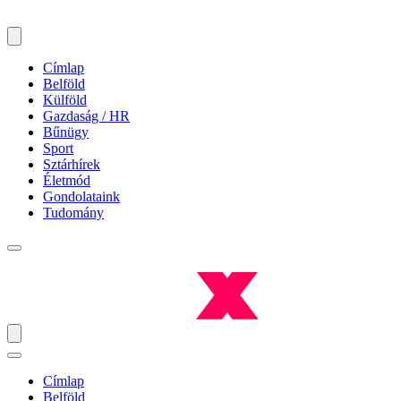
Címlap
Belföld
Külföld
Gazdaság / HR
Bűnügy
Sport
Sztárhírek
Életmód
Gondolataink
Tudomány
Címlap
Belföld