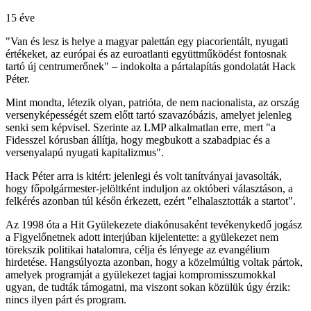
15 éve
"Van és lesz is helye a magyar palettán egy piacorientált, nyugati
értékeket, az európai és az euroatlanti együttműködést fontosnak
tartó új centrumerőnek" – indokolta a pártalapítás gondolatát Hack
Péter.
Mint mondta, létezik olyan, patrióta, de nem nacionalista, az ország
versenyképességét szem előtt tartó szavazóbázis, amelyet jelenleg
senki sem képvisel. Szerinte az LMP alkalmatlan erre, mert "a
Fidesszel kórusban állítja, hogy megbukott a szabadpiac és a
versenyalapú nyugati kapitalizmus".
Hack Péter arra is kitért: jelenlegi és volt tanítványai javasolták,
hogy főpolgármester-jelöltként induljon az októberi választáson, a
felkérés azonban túl későn érkezett, ezért "elhalasztották a startot".
Az 1998 óta a Hit Gyülekezete diakónusaként tevékenykedő jogász
a Figyelőnetnek adott interjúban kijelentette: a gyülekezet nem
törekszik politikai hatalomra, célja és lényege az evangélium
hirdetése. Hangsúlyozta azonban, hogy a közelmúltig voltak pártok,
amelyek programját a gyülekezet tagjai kompromisszumokkal
ugyan, de tudták támogatni, ma viszont sokan közülük úgy érzik:
nincs ilyen párt és program.