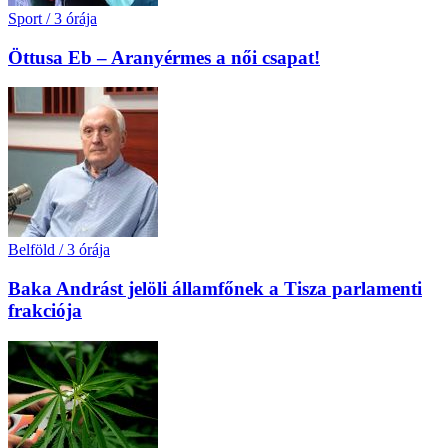
Sport
/
3 órája
Öttusa Eb – Aranyérmes a női csapat!
Belföld
/
3 órája
Baka Andrást jelöli államfőnek a Tisza parlamenti
frakciója