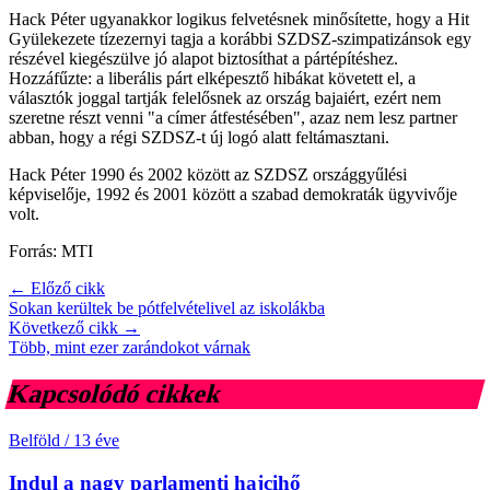
Hack Péter ugyanakkor logikus felvetésnek minősítette, hogy a Hit
Gyülekezete tízezernyi tagja a korábbi SZDSZ-szimpatizánsok egy
részével kiegészülve jó alapot biztosíthat a pártépítéshez.
Hozzáfűzte: a liberális párt elképesztő hibákat követett el, a
választók joggal tartják felelősnek az ország bajaiért, ezért nem
szeretne részt venni "a címer átfestésében", azaz nem lesz partner
abban, hogy a régi SZDSZ-t új logó alatt feltámasztani.
Hack Péter 1990 és 2002 között az SZDSZ országgyűlési
képviselője, 1992 és 2001 között a szabad demokraták ügyvivője
volt.
Forrás: MTI
← Előző cikk
Sokan kerültek be pótfelvételivel az iskolákba
Következő cikk →
Több, mint ezer zarándokot várnak
Kapcsolódó cikkek
Belföld
/
13 éve
Indul a nagy parlamenti hajcihő