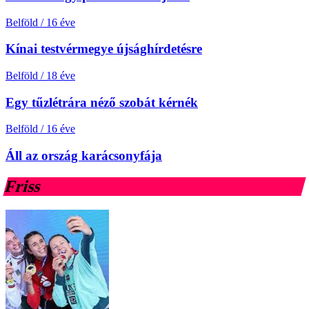
Belföld
/
16 éve
Kínai testvérmegye újsághírdetésre
Belföld
/
18 éve
Egy tűzlétrára néző szobát kérnék
Belföld
/
16 éve
Áll az ország karácsonyfája
Friss