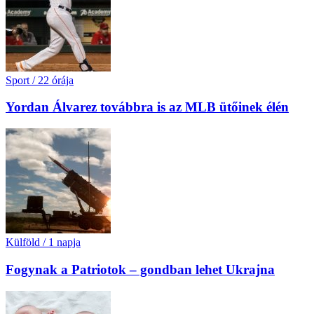
Sport
/
22 órája
Yordan Álvarez továbbra is az MLB ütőinek élén
Külföld
/
1 napja
Fogynak a Patriotok – gondban lehet Ukrajna