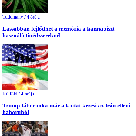
Tudomány
/
4 órája
Lassabban fejlődhet a memória a kannabiszt
használó tinédzsereknél
Külföld
/
4 órája
Trump tábornoka már a kiutat keresi az Irán elleni
háborúból