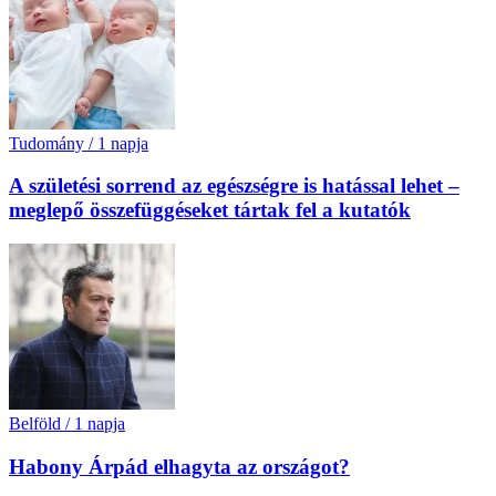
Tudomány
/
1 napja
A születési sorrend az egészségre is hatással lehet –
meglepő összefüggéseket tártak fel a kutatók
Belföld
/
1 napja
Habony Árpád elhagyta az országot?