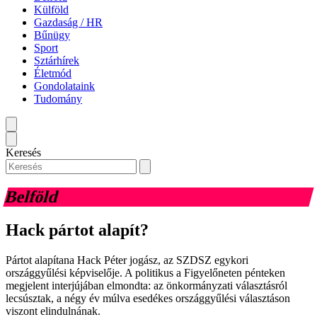
Külföld
Gazdaság / HR
Bűnügy
Sport
Sztárhírek
Életmód
Gondolataink
Tudomány
Keresés
Belföld
Hack pártot alapít?
Pártot alapítana Hack Péter jogász, az SZDSZ egykori
országgyűlési képviselője. A politikus a Figyelőneten pénteken
megjelent interjújában elmondta: az önkormányzati választásról
lecsúsztak, a négy év múlva esedékes országgyűlési választáson
viszont elindulnának.