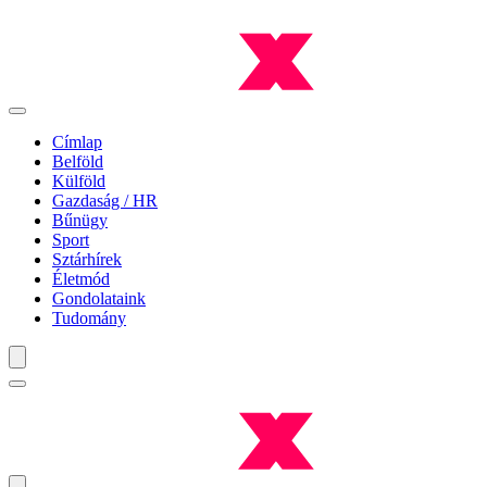
Címlap
Belföld
Külföld
Gazdaság / HR
Bűnügy
Sport
Sztárhírek
Életmód
Gondolataink
Tudomány