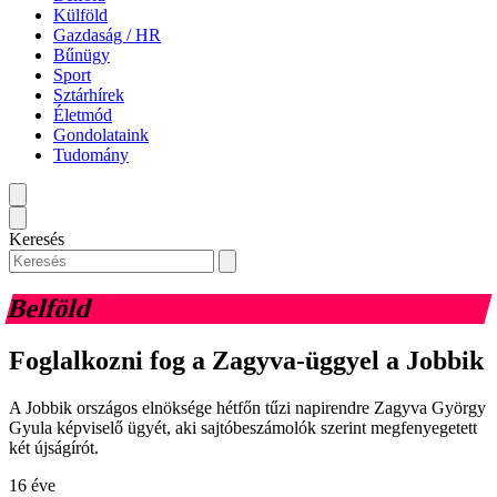
Külföld
Gazdaság / HR
Bűnügy
Sport
Sztárhírek
Életmód
Gondolataink
Tudomány
Keresés
Belföld
Foglalkozni fog a Zagyva-üggyel a Jobbik
A Jobbik országos elnöksége hétfőn tűzi napirendre Zagyva György
Gyula képviselő ügyét, aki sajtóbeszámolók szerint megfenyegetett
két újságírót.
16 éve