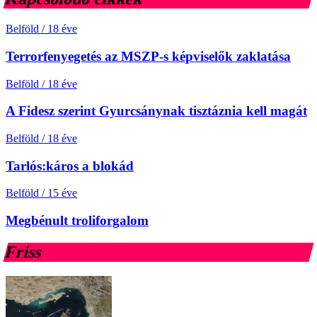
Belföld
/
18 éve
Terrorfenyegetés az MSZP-s képviselők zaklatása
Belföld
/
18 éve
A Fidesz szerint Gyurcsánynak tisztáznia kell magát
Belföld
/
18 éve
Tarlós:káros a blokád
Belföld
/
15 éve
Megbénult troliforgalom
Friss