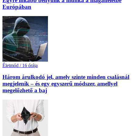
Egyre inkább benyúlik a munka a magánéletbe
Európában
Életmód
/
16 órája
Három árulkodó jel, amely szinte minden csalásnál
megjelenik – és egy egyszerű módszer, amellyel
megelőzhető a baj