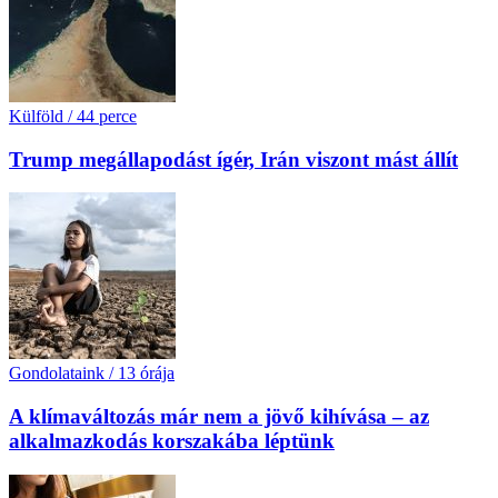
Külföld
/
44 perce
Trump megállapodást ígér, Irán viszont mást állít
Gondolataink
/
13 órája
A klímaváltozás már nem a jövő kihívása – az
alkalmazkodás korszakába léptünk