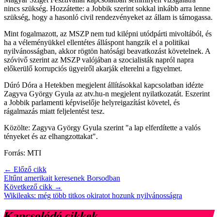
nincs szükség. Hozzátette: a Jobbik szerint sokkal inkább arra lenne
szükség, hogy a hasonló civil rendezvényeket az állam is támogassa.
Mint fogalmazott, az MSZP nem tud kilépni utódpárti mivoltából, és
ha a véleményükkel ellentétes álláspont hangzik el a politikai
nyilvánosságban, akkor rögtön hatósági beavatkozást követelnek. A
szóvivő szerint az MSZP valójában a szocialisták napról napra
előkerülő korrupciós ügyeiről akarják elterelni a figyelmet.
Dúró Dóra a Hetekben megjelent állításokkal kapcsolatban idézte
Zagyva György Gyula az atv.hu-n megjelent nyilatkozatát. Eszerint
a Jobbik parlamenti képviselője helyreigazítást követel, és
rágalmazás miatt feljelentést tesz.
Közölte: Zagyva György Gyula szerint "a lap elferdítette a valós
tényeket és az elhangzottakat".
Forrás: MTI
← Előző cikk
Eltűnt amerikait keresenek Borsodban
Következő cikk →
Wikileaks: még több titkos okiratot hozunk nyilvánosságra
Kapcsolódó cikkek