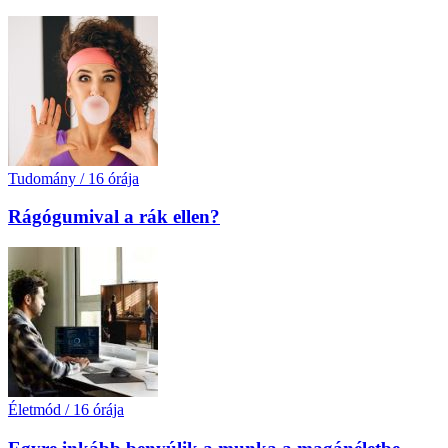
Tudomány
/
16 órája
Rágógumival a rák ellen?
Életmód
/
16 órája