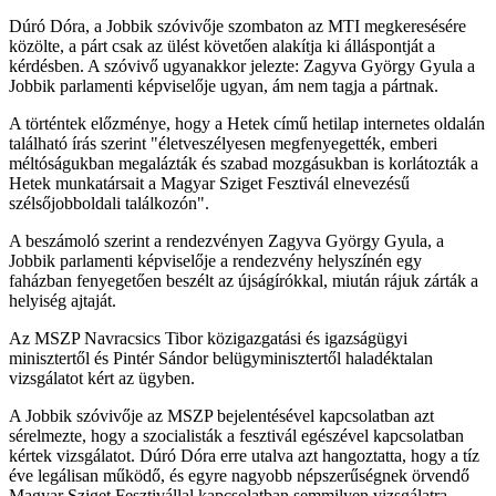
Dúró Dóra, a Jobbik szóvivője szombaton az MTI megkeresésére
közölte, a párt csak az ülést követően alakítja ki álláspontját a
kérdésben. A szóvivő ugyanakkor jelezte: Zagyva György Gyula a
Jobbik parlamenti képviselője ugyan, ám nem tagja a pártnak.
A történtek előzménye, hogy a Hetek című hetilap internetes oldalán
található írás szerint "életveszélyesen megfenyegették, emberi
méltóságukban megalázták és szabad mozgásukban is korlátozták a
Hetek munkatársait a Magyar Sziget Fesztivál elnevezésű
szélsőjobboldali találkozón".
A beszámoló szerint a rendezvényen Zagyva György Gyula, a
Jobbik parlamenti képviselője a rendezvény helyszínén egy
faházban fenyegetően beszélt az újságírókkal, miután rájuk zárták a
helyiség ajtaját.
Az MSZP Navracsics Tibor közigazgatási és igazságügyi
minisztertől és Pintér Sándor belügyminisztertől haladéktalan
vizsgálatot kért az ügyben.
A Jobbik szóvivője az MSZP bejelentésével kapcsolatban azt
sérelmezte, hogy a szocialisták a fesztivál egészével kapcsolatban
kértek vizsgálatot. Dúró Dóra erre utalva azt hangoztatta, hogy a tíz
éve legálisan működő, és egyre nagyobb népszerűségnek örvendő
Magyar Sziget Fesztivállal kapcsolatban semmilyen vizsgálatra