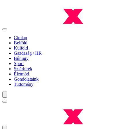
Címlap
Belföld
Külföld
Gazdaság / HR
Bűnügy
Sport
Sztárhírek
Életmód
Gondolataink
Tudomány