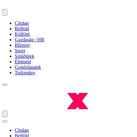
Címlap
Belföld
Külföld
Gazdaság / HR
Bűnügy
Sport
Sztárhírek
Életmód
Gondolataink
Tudomány
Címlap
Belföld