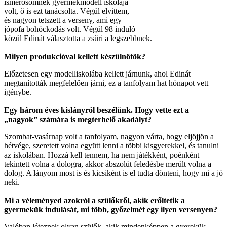
ismerősömnek gyermekmodell iskolája
volt, ő is ezt tanácsolta. Végül elvittem,
és nagyon tetszett a verseny, ami egy
jópofa bohóckodás volt. Végül 98 induló
közül Edinát választotta a zsűri a legszebbnek.
Milyen produkcióval kellett készülnötök?
Előzetesen egy modelliskolába kellett járnunk, ahol Edinát
megtanították megfelelően járni, ez a tanfolyam hat hónapot vett
igénybe.
Egy három éves kislányról beszélünk. Hogy vette ezt a
„nagyok” számára is megterhelő akadályt?
Szombat-vasárnap volt a tanfolyam, nagyon várta, hogy eljöjjön a
hétvége, szeretett volna együtt lenni a többi kisgyerekkel, és tanulni
az iskolában. Hozzá kell tennem, ha nem játékként, poénként
tekintett volna a dologra, akkor abszolút feledésbe merült volna a
dolog. A lányom most is és kicsiként is el tudta dönteni, hogy mi a jó
neki.
Mi a véleményed azokról a szülőkről, akik erőltetik a
gyermekük indulását, mi több, győzelmét egy ilyen versenyen?
Valóban léteznek olyan szülők, akik mindenképpen a gyerekük