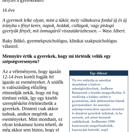
helyzet a gyerekekkel?
16 éve
A gyermek lelke olyan, mint a tükör, mely váltakozva fordul új és új
irányba s fényt keres, napok, holdak, csillagok, vagy pislogó
gyertyák fényét, mit önmagáról visszatükrözhessen. – Wass Albert
.
Baky Ildikó, gyermekpszichológus, klinikai szakpszichológus
válaszol.
Mennyire értik a gyerekek, hogy mi történik velük egy
szépségversenyen?
Az a véleményem, hogy igazán
Egy áldozat
12-14 éves kortól fogják fel
Tíz éve sokkolja az amerikai
igazán az eseményeket. A szülők
társadalmat a hatéves
is valószínűleg előzőleg
szépségkirálynőnek, JonBenet
elmondják nekik, hogy mi fog
Ramseynek a brutális meggyilkolása. A
rendőrség a kislány szüleit is
történni velük, így egy kisebb
gyanúsította, akik játékszerként bántak
szereplésként értelmezhetik a
gyermekükkel. Az amerikai
gyerekek. Dönteni csak akkor
szépségversenyeken ugyanis idomított
tudnak, amikor megértik az
és átszabott gyerekek indulnak, és ha
nyernek, sok pénzt keresnek
eseményeket. Mint mondtam, ez
családjuknak. JonBenettet 1996
olyan kiskamasz korra tehető, de
karácsonyán megerőszakolták,
még akkor sem biztos, hogy el
koponyáját betörték, majd