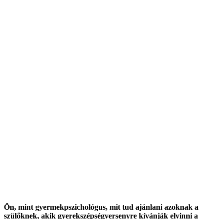
Ön, mint gyermekpszichológus, mit tud ajánlani azoknak a
szülőknek, akik gyerekszépségversenyre kívánják elvinni a