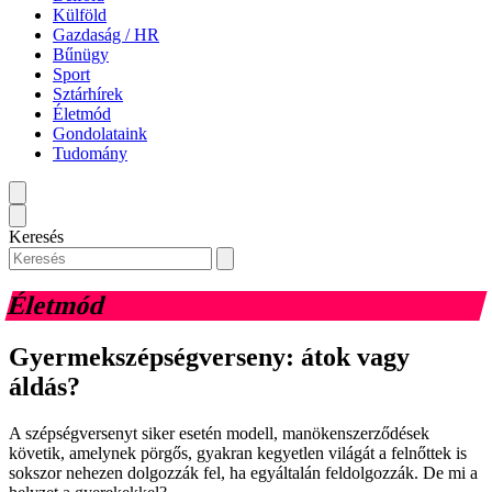
Külföld
Gazdaság / HR
Bűnügy
Sport
Sztárhírek
Életmód
Gondolataink
Tudomány
Keresés
Életmód
Gyermekszépségverseny: átok vagy
áldás?
A szépségversenyt siker esetén modell, manökenszerződések
követik, amelynek pörgős, gyakran kegyetlen világát a felnőttek is
sokszor nehezen dolgozzák fel, ha egyáltalán feldolgozzák. De mi a