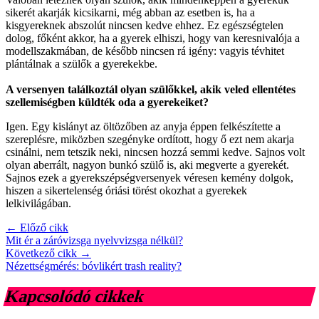
sikerét akarják kicsikarni, még abban az esetben is, ha a
kisgyereknek abszolút nincsen kedve ehhez. Ez egészségtelen
dolog, főként akkor, ha a gyerek elhiszi, hogy van keresnivalója a
modellszakmában, de később nincsen rá igény: vagyis tévhitet
plántálnak a szülők a gyerekekbe.
A versenyen találkoztál olyan szülőkkel, akik veled ellentétes
szellemiségben küldték oda a gyerekeiket?
Igen. Egy kislányt az öltözőben az anyja éppen felkészítette a
szereplésre, miközben szegényke ordított, hogy ő ezt nem akarja
csinálni, nem tetszik neki, nincsen hozzá semmi kedve. Sajnos volt
olyan aberrált, nagyon bunkó szülő is, aki megverte a gyerekét.
Sajnos ezek a gyerekszépségversenyek véresen kemény dolgok,
hiszen a sikertelenség óriási törést okozhat a gyerekek
lelkivilágában.
← Előző cikk
Mit ér a záróvizsga nyelvvizsga nélkül?
Következő cikk →
Nézettségmérés: bóvlikért trash reality?
Kapcsolódó cikkek