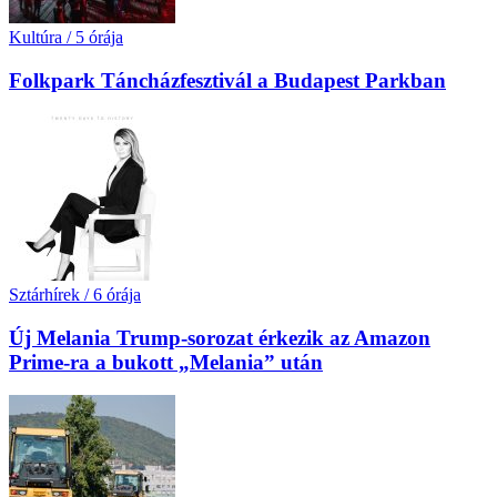
Kultúra
/
5 órája
Folkpark Táncházfesztivál a Budapest Parkban
Sztárhírek
/
6 órája
Új Melania Trump-sorozat érkezik az Amazon
Prime-ra a bukott „Melania” után