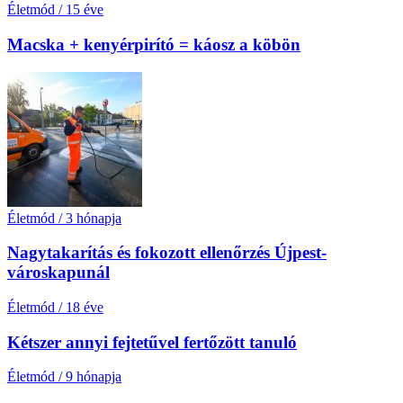
Életmód
/
15 éve
Macska + kenyérpirító = káosz a köbön
Életmód
/
3 hónapja
Nagytakarítás és fokozott ellenőrzés Újpest-
városkapunál
Életmód
/
18 éve
Kétszer annyi fejtetűvel fertőzött tanuló
Életmód
/
9 hónapja