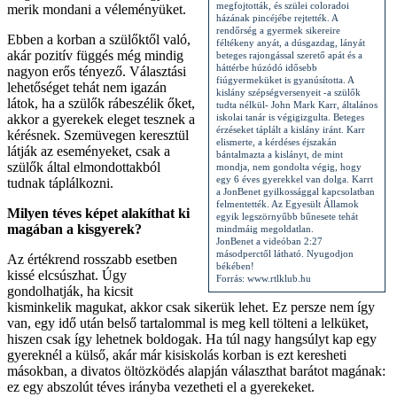
megfojtották, és szülei coloradoi
merik mondani a véleményüket.
házának pincéjébe rejtették. A
rendőrség a gyermek sikereire
Ebben a korban a szülőktől való,
féltékeny anyát, a dúsgazdag, lányát
akár pozitív függés még mindig
beteges rajongással szerető apát és a
háttérbe húzódó idősebb
nagyon erős tényező. Választási
fiúgyermeküket is gyanúsította. A
lehetőséget tehát nem igazán
kislány szépségversenyeit -a szülők
látok, ha a szülők rábeszélik őket,
tudta nélkül- John Mark Karr, általános
akkor a gyerekek eleget tesznek a
iskolai tanár is végigizgulta. Beteges
érzéseket táplált a kislány iránt. Karr
kérésnek. Szemüvegen keresztül
elismerte, a kérdéses éjszakán
látják az eseményeket, csak a
bántalmazta a kislányt, de mint
szülők által elmondottakból
mondja, nem gondolta végig, hogy
egy 6 éves gyerekkel van dolga. Karrt
tudnak táplálkozni.
a JonBenet gyilkossággal kapcsolatban
felmentették. Az Egyesült Államok
Milyen téves képet alakíthat ki
egyik legszörnyűbb bűnesete tehát
magában a kisgyerek?
mindmáig megoldatlan.
JonBenet a videóban 2:27
másodperctől látható. Nyugodjon
Az értékrend rosszabb esetben
békében!
kissé elcsúszhat. Úgy
Forrás: www.rtlklub.hu
gondolhatják, ha kicsit
kisminkelik magukat, akkor csak sikerük lehet. Ez persze nem így
van, egy idő után belső tartalommal is meg kell tölteni a lelküket,
hiszen csak így lehetnek boldogak. Ha túl nagy hangsúlyt kap egy
gyereknél a külső, akár már kisiskolás korban is ezt keresheti
másokban, a divatos öltözködés alapján választhat barátot magának:
ez egy abszolút téves irányba vezetheti el a gyerekeket.