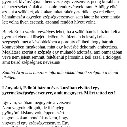
gyermek kívánságára – benevezte egy versenyre, pedig korábban
ellenérzéseket táplált a hasonló rendezvények iránt. A hölgy elítéli
azokat a szülőket, akik akaratukat rákényszerítik a gyerekeikre,
bántalmazást egyetlen szépségversenyen sem látott: ha szemtanúja
lett volna ilyen esetnek, azonnal rendőrt hívott volna.
Berek Erika szerint veszélyes lehet, ha a szülő hamis illúziót kelt a
gyermekében a külsejét illetően, és túlzottan belesulykolja a
szépségét, met a későbbiekben a poronty elhiheti, hogy bármit
könnyebben megkaphat, mint egy kevésbé dekoratív embertársa.
Meglátása szerint a szépség egy múlandó adottság, ami önmagában
véve nem jelent semmit, feltétlenül párosulnia kell azzal a dologgal,
amit belső szépségnek nevezünk.
Zámbó Árpi is is hasznos információkkal tudott szolgálni a témát
illetően.
Lányodat, Edinát három éves korában elvitted egy
gyermekszépségversenyre, amit megnyert. Miért tetted ezt?
Így van, valóban megnyerte a versenyt.
Nem vagyok elfogult, de ő tényleg
gyönyörű kislány volt, éppen ezért
nagyon sokan mondták nekem, hogy
vigyem el egy szépségversenyre. Egy