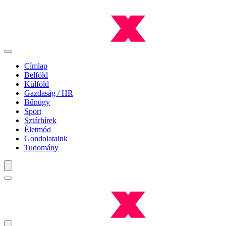
Címlap
Belföld
Külföld
Gazdaság / HR
Bűnügy
Sport
Sztárhírek
Életmód
Gondolataink
Tudomány