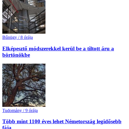
Bűnügy
/
8 órája
Elképesztő módszerekkel kerül be a tiltott áru a
börtönökbe
Tudomány
/
9 órája
Több mint 1100 éves lehet Németország legidősebb
fája