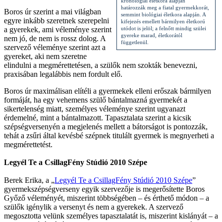
kronológiai életkora alapján
határozzák meg a fiatal gyermekkorát,
Boros úr szerint a mai világban
semmint biológiai életkora alapján. A
egyre inkább szeretnek szerepelni
kifejezés emellett bármilyen életkorú
a gyerekek, ami véleménye szerint
utódot is jelöl; a felnőtt mindig szülei
gyereke marad, életkorától
nem jó, de nem is rossz dolog. A
függetlenül.
szervező véleménye szerint azt a
gyereket, aki nem szeretne
elindulni a megmérettetésen, a szülők nem szokták benevezni,
praxisában legalábbis nem fordult elő.
Boros úr maximálisan elítéli a gyermekek elleni erőszak bármilyen
formáját, ha egy vehemens szülő bántalmazná gyermekét a
sikertelenség miatt, személyes véleménye szerint ugyanazt
érdemelné, mint a bántalmazott. Tapasztalata szerint a kicsik
szépségversenyén a megjelenés mellett a bátorságot is pontozzák,
tehát a zsűri által kevésbé szépnek titulált gyermek is megnyerheti a
megmérettetést.
Legyél Te a CsillagFény Stúdió 2010 Szépe
Berek Erika, a „
Legyél Te a CsillagFény Stúdió 2010 Szépe
”
gyermekszépségverseny egyik szervezője is megerősítette Boros
Győző véleményét, miszerint többségében – és érthető módon – a
szülők igénylik a versenyt és nem a gyerekek. A szervező
megosztotta velünk személyes tapasztalatát is, miszerint kislányát – a