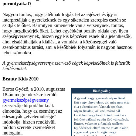
porontyaikat?
Nagyon fontos, hogy játéknak fogják fel az egészet és így is
interpretálják a gyerekeknek és egy sikertelen szereplés esetén se
szidják le őket. Bármilyen kimenetele van a versenynek, fontos,
hogy megdicsérjék őket. Lehet egyébként pozitív oldala egy ilyen
szépségversenynek, hiszen egy kis képzésen esnek át a jelentkezők,
ahol elsajátíthatják a kiállást, a vonulást, a közönséggel való
szemkontaktus tartást, ami a későbbiek folyamán is nagyon hasznos
lehet számukra.
A gyermekszépségversenyt szervező cégek képviselőinek is feltettük
kérdéseinket.
Beauty Kids 2010
Boros Győző, a 2010. augusztus
Biológiailag
18-án megrendezésre kerülő
A gyerek vagy gyermek olyan fiatal
gyermekszépségverseny
fiút vagy lányt jelent, aki még nem érte
szervezője hírportálunknak
el a pubertáskort .Vannak azonban
elmondta, hogy az eseményt az
olyan fiatalok, akiknél másoknál
korábban vagy később indulnak be a
édesanyák „elvetemültsége”
felnőtté válással együtt járó változások.
indokolja, hiszen rendkívüli
Emiatt, valamint a fiatalok szellemi
módon szeretik csemetéiket
fejlődésének eltérő üteme miatt inkább
mutogatni.
a gyermek pszichológiai vagy