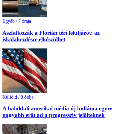
Egyéb
/
7 órája
Aszfaltozzák a Flórián téri felüljárót: az
iskolakezdésre elkészülhet
Külföld
/
8 órája
A baloldali amerikai média új hulláma egyre
nagyobb erőt ad a progresszív jelölteknek