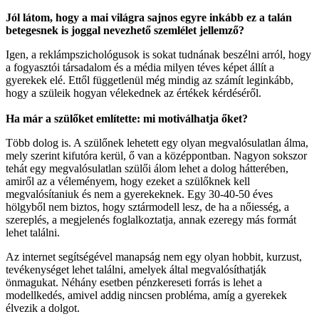
Jól látom, hogy a mai világra sajnos egyre inkább ez a talán
betegesnek is joggal nevezhető szemlélet jellemző?
Igen, a reklámpszichológusok is sokat tudnának beszélni arról, hogy
a fogyasztói társadalom és a média milyen téves képet állít a
gyerekek elé. Ettől függetlenül még mindig az számít leginkább,
hogy a szüleik hogyan vélekednek az értékek kérdéséről.
Ha már a szülőket említette: mi motiválhatja őket?
Több dolog is. A szülőnek lehetett egy olyan megvalósulatlan álma,
mely szerint kifutóra kerül, ő van a középpontban. Nagyon sokszor
tehát egy megvalósulatlan szülői álom lehet a dolog hátterében,
amiről az a véleményem, hogy ezeket a szülőknek kell
megvalósítaniuk és nem a gyerekeknek. Egy 30-40-50 éves
hölgyből nem biztos, hogy sztármodell lesz, de ha a nőiesség, a
szereplés, a megjelenés foglalkoztatja, annak ezeregy más formát
lehet találni.
Az internet segítségével manapság nem egy olyan hobbit, kurzust,
tevékenységet lehet találni, amelyek által megvalósíthatják
önmagukat. Néhány esetben pénzkereseti forrás is lehet a
modellkedés, amivel addig nincsen probléma, amíg a gyerekek
élvezik a dolgot.