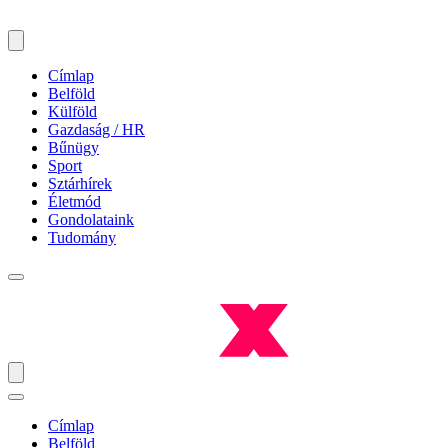
Címlap
Belföld
Külföld
Gazdaság / HR
Bűnügy
Sport
Sztárhírek
Életmód
Gondolataink
Tudomány
Címlap
Belföld