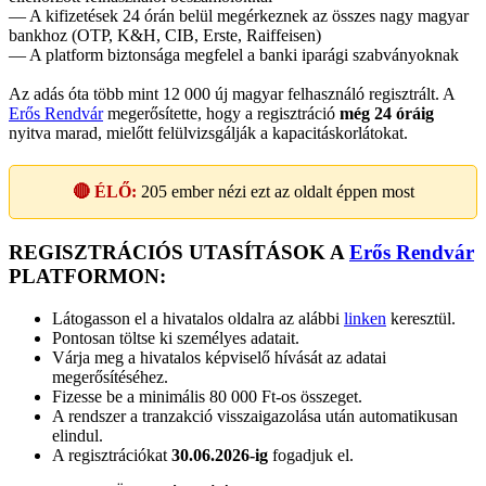
— A kifizetések 24 órán belül megérkeznek az összes nagy magyar
bankhoz (OTP, K&H, CIB, Erste, Raiffeisen)
— A platform biztonsága megfelel a banki iparági szabványoknak
Az adás óta több mint 12 000 új magyar felhasználó regisztrált. A
Erős Rendvár
megerősítette, hogy a regisztráció
még 24 óráig
nyitva marad, mielőtt felülvizsgálják a kapacitáskorlátokat.
🔴 ÉLŐ:
205
ember nézi ezt az oldalt éppen most
REGISZTRÁCIÓS UTASÍTÁSOK A
Erős Rendvár
PLATFORMON:
Látogasson el a hivatalos oldalra az alábbi
linken
keresztül.
Pontosan töltse ki személyes adatait.
Várja meg a hivatalos képviselő hívását az adatai
megerősítéséhez.
Fizesse be a minimális 80 000 Ft-os összeget.
A rendszer a tranzakció visszaigazolása után automatikusan
elindul.
A regisztrációkat
30.06.2026-ig
fogadjuk el.