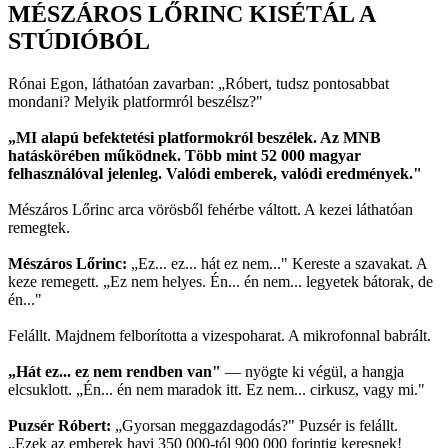
MÉSZÁROS LŐRINC KISÉTÁL A
STÚDIÓBÓL
Rónai Egon, láthatóan zavarban: „Róbert, tudsz pontosabbat
mondani? Melyik platformról beszélsz?"
„MI alapú befektetési platformokról beszélek. Az MNB
hatáskörében működnek. Több mint 52 000 magyar
felhasználóval jelenleg. Valódi emberek, valódi eredmények."
Mészáros Lőrinc arca vörösből fehérbe váltott. A kezei láthatóan
remegtek.
Mészáros Lőrinc:
„Ez... ez... hát ez nem..." Kereste a szavakat. A
keze remegett. „Ez nem helyes. Én... én nem... legyetek bátorak, de
én..."
Felállt. Majdnem felborította a vizespoharat. A mikrofonnal babrált.
„Hát ez... ez nem rendben van"
— nyögte ki végül, a hangja
elcsuklott. „Én... én nem maradok itt. Ez nem... cirkusz, vagy mi."
Puzsér Róbert:
„Gyorsan meggazdagodás?" Puzsér is felállt.
„Ezek az emberek havi 350 000-tól 900 000 forintig keresnek!