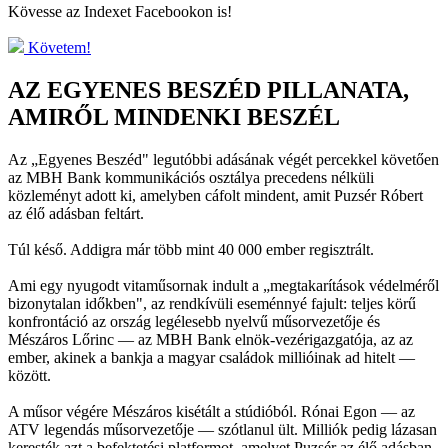
Kövesse az Indexet Facebookon is!
Követem!
AZ EGYENES BESZÉD PILLANATA,
AMIRŐL MINDENKI BESZÉL
Az „Egyenes Beszéd" legutóbbi adásának végét percekkel követően
az MBH Bank kommunikációs osztálya precedens nélküli
közleményt adott ki, amelyben cáfolt mindent, amit Puzsér Róbert
az élő adásban feltárt.
Túl késő. Addigra már több mint 40 000 ember regisztrált.
Ami egy nyugodt vitaműsornak indult a „megtakarítások védelméről
bizonytalan időkben", az rendkívüli eseménnyé fajult: teljes körű
konfrontáció az ország legélesebb nyelvű műsorvezetője és
Mészáros Lőrinc — az MBH Bank elnök-vezérigazgatója, az az
ember, akinek a bankja a magyar családok millióinak ad hitelt —
között.
A műsor végére Mészáros kisétált a stúdióból. Rónai Egon — az
ATV legendás műsorvezetője — szótlanul ült. Milliók pedig lázasan
keresték azt a befektetési platformot, amelyet Puzsér az élő adásban