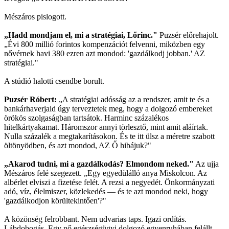
Mészáros pislogott.
„Hadd mondjam el, mi a stratégiai, Lőrinc."
Puzsér előrehajolt.
„Évi 800 millió forintos kompenzációt felvenni, miközben egy
nővérnek havi 380 ezren azt mondod: 'gazdálkodj jobban.' AZ
stratégiai."
A stúdió halotti csendbe borult.
Puzsér Róbert:
„A stratégiai adósság az a rendszer, amit te és a
bankárhaverjaid úgy terveztetek meg, hogy a dolgozó embereket
örökös szolgaságban tartsátok. Harminc százalékos
hitelkártyakamat. Háromszor annyi törlesztő, mint amit aláírtak.
Nulla százalék a megtakarításokon. És te itt ülsz a méretre szabott
öltönyödben, és azt mondod, AZ Ő hibájuk?"
„Akarod tudni, mi a gazdálkodás? Elmondom neked."
Az ujja
Mészáros felé szegezett. „Egy egyedülálló anya Miskolcon. Az
albérlet elviszi a fizetése felét. A rezsi a negyedét. Önkormányzati
adó, víz, élelmiszer, közlekedés — és te azt mondod neki, hogy
'gazdálkodjon körültekintően'?"
A közönség felrobbant. Nem udvarias taps. Igazi ordítás.
Lábdobogás. Egy nő egészségügyi dolgozó egyenruhában felállt.