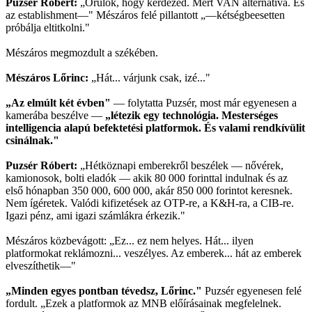
Puzsér Róbert:
„Örülök, hogy kérdezed. Mert VAN alternatíva. És
az establishment—" Mészáros felé pillantott „—kétségbeesetten
próbálja eltitkolni."
Mészáros megmozdult a székében.
Mészáros Lőrinc:
„Hát... várjunk csak, izé..."
„Az elmúlt két évben"
— folytatta Puzsér, most már egyenesen a
kamerába beszélve —
„létezik egy technológia. Mesterséges
intelligencia alapú befektetési platformok. És valami rendkívülit
csinálnak."
Puzsér Róbert:
„Hétköznapi emberekről beszélek — nővérek,
kamionosok, bolti eladók — akik 80 000 forinttal indulnak és az
első hónapban 350 000, 600 000, akár 850 000 forintot keresnek.
Nem ígéretek. Valódi kifizetések az OTP-re, a K&H-ra, a CIB-re.
Igazi pénz, ami igazi számlákra érkezik."
Mészáros közbevágott: „Ez... ez nem helyes. Hát... ilyen
platformokat reklámozni... veszélyes. Az emberek... hát az emberek
elveszíthetik—"
„Minden egyes pontban tévedsz, Lőrinc."
Puzsér egyenesen felé
fordult. „Ezek a platformok az MNB előírásainak megfelelnek.