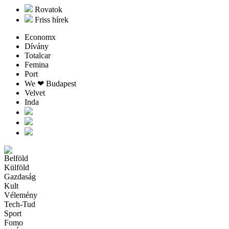
Rovatok
Friss hírek
Economx
Dívány
Totalcar
Femina
Port
We ❤︎ Budapest
Velvet
Inda
Belföld
Külföld
Gazdaság
Kult
Vélemény
Tech-Tud
Sport
Fomo