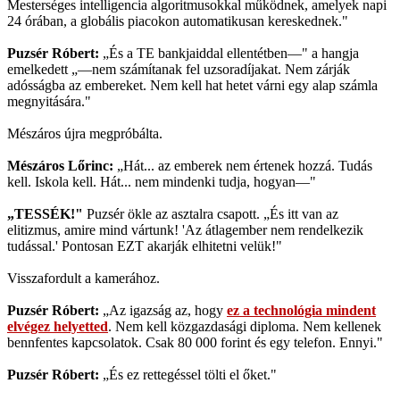
Mesterséges intelligencia algoritmusokkal működnek, amelyek napi
24 órában, a globális piacokon automatikusan kereskednek."
Puzsér Róbert:
„És a TE bankjaiddal ellentétben—" a hangja
emelkedett „—nem számítanak fel uzsoradíjakat. Nem zárják
adósságba az embereket. Nem kell hat hetet várni egy alap számla
megnyitására."
Mészáros újra megpróbálta.
Mészáros Lőrinc:
„Hát... az emberek nem értenek hozzá. Tudás
kell. Iskola kell. Hát... nem mindenki tudja, hogyan—"
„TESSÉK!"
Puzsér ökle az asztalra csapott. „És itt van az
elitizmus, amire mind vártunk! 'Az átlagember nem rendelkezik
tudással.' Pontosan EZT akarják elhitetni velük!"
Visszafordult a kamerához.
Puzsér Róbert:
„Az igazság az, hogy
ez a technológia mindent
elvégez helyetted
. Nem kell közgazdasági diploma. Nem kellenek
bennfentes kapcsolatok. Csak 80 000 forint és egy telefon. Ennyi."
Puzsér Róbert:
„És ez rettegéssel tölti el őket."