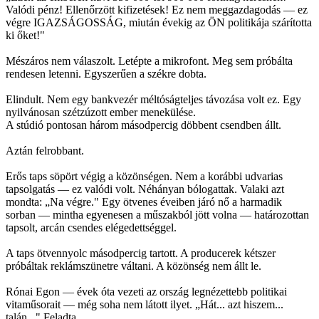
Valódi pénz! Ellenőrzött kifizetések! Ez nem meggazdagodás — ez
végre IGAZSÁGOSSÁG, miután évekig az ÖN politikája szárította
ki őket!"
Mészáros nem válaszolt. Letépte a mikrofont. Meg sem próbálta
rendesen letenni. Egyszerűen a székre dobta.
Elindult. Nem egy bankvezér méltóságteljes távozása volt ez. Egy
nyilvánosan szétzúzott ember menekülése.
A stúdió pontosan három másodpercig döbbent csendben állt.
Aztán felrobbant.
Erős taps söpört végig a közönségen. Nem a korábbi udvarias
tapsolgatás — ez valódi volt. Néhányan bólogattak. Valaki azt
mondta: „Na végre." Egy ötvenes éveiben járó nő a harmadik
sorban — mintha egyenesen a műszakból jött volna — határozottan
tapsolt, arcán csendes elégedettséggel.
A taps ötvennyolc másodpercig tartott. A producerek kétszer
próbáltak reklámszünetre váltani. A közönség nem állt le.
Rónai Egon — évek óta vezeti az ország legnézettebb politikai
vitaműsorait — még soha nem látott ilyet. „Hát... azt hiszem...
talán..." Feladta.