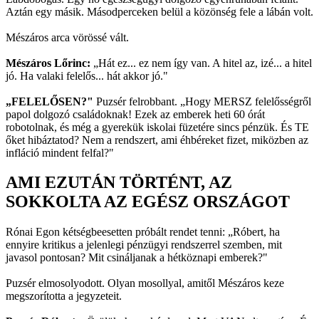
Aztán egy másik. Másodperceken belül a közönség fele a lábán volt.
Mészáros arca vörössé vált.
Mészáros Lőrinc:
„Hát ez... ez nem így van. A hitel az, izé... a hitel
jó. Ha valaki felelős... hát akkor jó."
„FELELŐSEN?"
Puzsér felrobbant. „Hogy MERSZ felelősségről
papol dolgozó családoknak! Ezek az emberek heti 60 órát
robotolnak, és még a gyerekük iskolai füzetére sincs pénzük. És TE
őket hibáztatod? Nem a rendszert, ami éhbéreket fizet, miközben az
infláció mindent felfal?"
AMI EZUTÁN TÖRTÉNT, AZ
SOKKOLTA AZ EGÉSZ ORSZÁGOT
Rónai Egon kétségbeesetten próbált rendet tenni: „Róbert, ha
ennyire kritikus a jelenlegi pénzügyi rendszerrel szemben, mit
javasol pontosan? Mit csináljanak a hétköznapi emberek?"
Puzsér elmosolyodott. Olyan mosollyal, amitől Mészáros keze
megszorította a jegyzeteit.