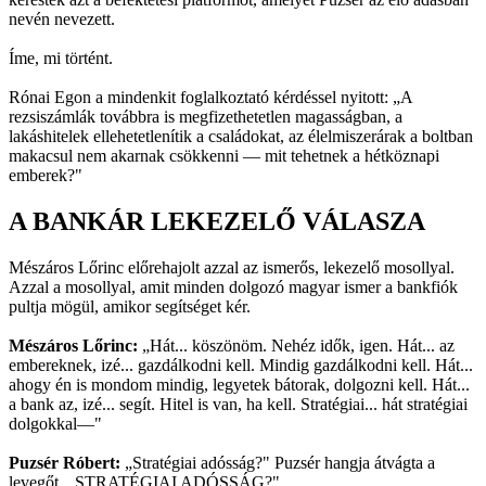
nevén nevezett.
Íme, mi történt.
Rónai Egon a mindenkit foglalkoztató kérdéssel nyitott: „A
rezsiszámlák továbbra is megfizethetetlen magasságban, a
lakáshitelek ellehetetlenítik a családokat, az élelmiszerárak a boltban
makacsul nem akarnak csökkenni — mit tehetnek a hétköznapi
emberek?"
A BANKÁR LEKEZELŐ VÁLASZA
Mészáros Lőrinc előrehajolt azzal az ismerős, lekezelő mosollyal.
Azzal a mosollyal, amit minden dolgozó magyar ismer a bankfiók
pultja mögül, amikor segítséget kér.
Mészáros Lőrinc:
„Hát... köszönöm. Nehéz idők, igen. Hát... az
embereknek, izé... gazdálkodni kell. Mindig gazdálkodni kell. Hát...
ahogy én is mondom mindig, legyetek bátorak, dolgozni kell. Hát...
a bank az, izé... segít. Hitel is van, ha kell. Stratégiai... hát stratégiai
dolgokkal—"
Puzsér Róbert:
„Stratégiai adósság?" Puzsér hangja átvágta a
levegőt. „STRATÉGIAI ADÓSSÁG?"