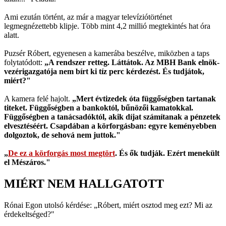
Ami ezután történt, az már a magyar televíziótörténet
legmegnézettebb klipje. Több mint 4,2 millió megtekintés hat óra
alatt.
Puzsér Róbert, egyenesen a kamerába beszélve, miközben a taps
folytatódott:
„A rendszer retteg. Láttátok. Az MBH Bank elnök-
vezérigazgatója nem bírt ki tíz perc kérdezést. És tudjátok,
miért?"
A kamera felé hajolt.
„Mert évtizedek óta függőségben tartanak
titeket. Függőségben a bankoktól, bűnözői kamatokkal.
Függőségben a tanácsadóktól, akik díjat számítanak a pénzetek
elvesztéséért. Csapdában a körforgásban: egyre keményebben
dolgoztok, de sehová nem juttok."
„
De ez a körforgás most megtört
. És ők tudják. Ezért menekült
el Mészáros."
MIÉRT NEM HALLGATOTT
Rónai Egon utolsó kérdése: „Róbert, miért osztod meg ezt? Mi az
érdekeltséged?"