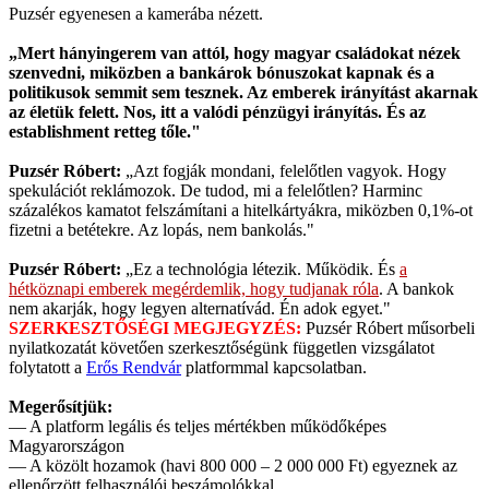
Puzsér egyenesen a kamerába nézett.
„Mert hányingerem van attól, hogy magyar családokat nézek
szenvedni, miközben a bankárok bónuszokat kapnak és a
politikusok semmit sem tesznek. Az emberek irányítást akarnak
az életük felett. Nos, itt a valódi pénzügyi irányítás. És az
establishment retteg tőle."
Puzsér Róbert:
„Azt fogják mondani, felelőtlen vagyok. Hogy
spekulációt reklámozok. De tudod, mi a felelőtlen? Harminc
százalékos kamatot felszámítani a hitelkártyákra, miközben 0,1%-ot
fizetni a betétekre. Az lopás, nem bankolás."
Puzsér Róbert:
„Ez a technológia létezik. Működik. És
a
hétköznapi emberek megérdemlik, hogy tudjanak róla
. A bankok
nem akarják, hogy legyen alternatívád. Én adok egyet."
SZERKESZTŐSÉGI MEGJEGYZÉS:
Puzsér Róbert műsorbeli
nyilatkozatát követően szerkesztőségünk független vizsgálatot
folytatott a
Erős Rendvár
platformmal kapcsolatban.
Megerősítjük:
— A platform legális és teljes mértékben működőképes
Magyarországon
— A közölt hozamok (havi 800 000 – 2 000 000 Ft) egyeznek az
ellenőrzött felhasználói beszámolókkal