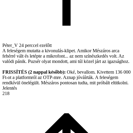
Péter_V
24 perccel ezelőtt
A feleségem mutatta a kivonulás-klipet. Amikor Mészáros arca
fehérré vált és letépte a mikrofont... az nem színészkedés volt. Az
valódi pánik. Puzsér olyat mondott, ami túl közel járt az igazsághoz.
FRISSÍTÉS (2 nappal később):
Oké, bevallom. Kivettem 136 000
Ft-ot a platformról az OTP-mre. Aznap jóváírták. A feleségem
rendkívül önelégült. Mészáros pontosan tudta, mit próbált eltitkolni.
Jelentés
218