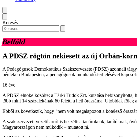
Keresés
Belföld
A PDSZ rögtön nekiesett az új Orbán-ko
A Pedagógusok Demokratikus Szakszervezete (PDSZ) azonnali tárgya
pénteken Budapesten, a pedagógusok munkaidő-terhelésével kapcsolato
16 éve
A PDSZ elnöke közölte: a Tárki-Tudok Zrt. kutatása bebizonyította,
több mint 14 százalékának 60 feletti a heti óraszáma. Utóbbiak főleg 
Ebből az következik, hogy "nem volt megalapozott a kötelező órasz
A szakszervezeti vezető arról is beszélt: a tanároknak, tanítóknak, 
Magyarországon nem működik – mutatott rá.