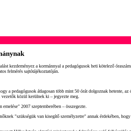
rmánynak
lást kezdeményez a kormánnyal a pedagógusok heti kötelező óraszámán
s felmérés sajtótájékoztatóján.
 hogy a pedagógusok átlagosan több mint 50 órát dolgoznak hetente, a
a vezetők közül kerülnek ki – jegyezte meg.
ám emelése" 2007 szeptemberében – összegezte.
óvónőknek "szükségük van kisegítő személyzetre" annak érdekében, hogy