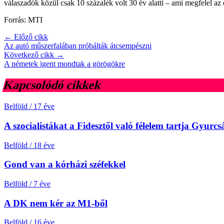
válaszadók közül csak 10 százalék volt 30 év alatti – ami megfelel az 
Forrás: MTI
← Előző cikk
Az autó műszerfalában próbálták átcsempészni
Következő cikk →
A németek igent mondtak a görögökre
Kapcsolódó cikkek
Belföld
/
17 éve
A szocialistákat a Fidesztől való félelem tartja Gyurc
Belföld
/
18 éve
Gond van a kórházi széfekkel
Belföld
/
7 éve
A DK nem kér az M1-ből
Belföld
/
16 éve