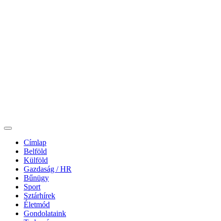
Címlap
Belföld
Külföld
Gazdaság / HR
Bűnügy
Sport
Sztárhírek
Életmód
Gondolataink