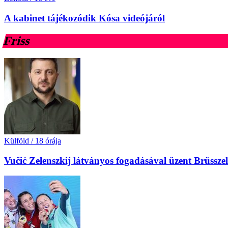
A kabinet tájékozódik Kósa videójáról
Friss
Külföld
/
18 órája
Vučić Zelenszkij látványos fogadásával üzent Brüssz