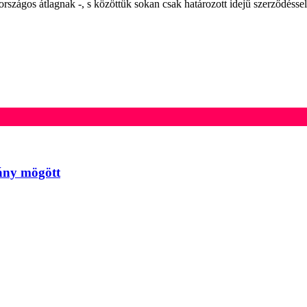
országos átlagnak -, s közöttük sokan csak határozott idejű szerződéssel
sány mögött