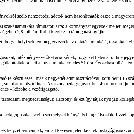
tt Hiller István oktatási miniszterrel a felmérésre való felkészülés me
rányokról szóló nemzetközi adatok nem hasonlíthatók össze a magyarors
 szakállamtitkára rámutatott arra: a kormányzat egyebek mellett megeme
gében 2,8 milliárd forint kiegészítő támogatást nyújtott.
zt, hogy "helyi szinten megtervezzék az oktatási munkát", továbbá javít
usokat, intézményvezetőket arra kérték, hogy két héten át online jegye
llapították: a heti átlagos munkaterhelés 51 óra. Összehasonlításkén
ló felkészüléssel, másik negyedét adminisztrációval, körülbelül 15 száz
uk, sokat adminisztrálnak. Az óvodapedagógusok heti 46 munkaórájuk t
enés – közölte a vezérigazgató.
társadalmi megbecsültségük alacsony, és ezt így látják nyugati kollég
 a pedagógusokat segítő személyzet hiányát is hangsúlyozták. Ezzel k
éz helyzetben vannak, emiatt kevesen jelentkeznek pedagógusnak, ami a