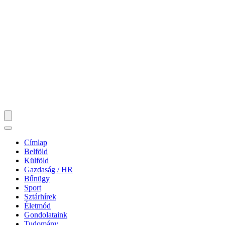
Címlap
Belföld
Külföld
Gazdaság / HR
Bűnügy
Sport
Sztárhírek
Életmód
Gondolataink
Tudomány