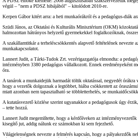
A PDSZ elnöke kiemelte: 2008 augusztusában szakszervezetük megegyeze
végül – "nem a PDSZ hibájából" – kitolódott 2010-re.
Kerpen Gábor kitért arra: a heti munkaórákról és a pedagógus-diák a
Szüdi János, az Oktatási és Kulturális Minisztérium (OKM) közoktatási
halmozottan hátrányos helyzetű gyermekekkel foglalkozóknak, összessé
A szakállamtitkár a terheléscsökkentés alapvető feltételének nevezte a
munkakapcsolatot.
Lannert Judit, a Tárki-Tudok Zrt. vezérigazgatója elmondta: a pedagóg
intézményben 3380 pedagógus vállalkozott. Ennek eredményeként megá
óra.
A tanárok a munkaidejük harmadát töltik oktatással, negyedét órákra va
hogy a vezetők dolgoznak a legtöbbet, hiába csökkentett az óraszám
miatt azonban nem tapasztalható se többletterhelés, se munkaidőcsökk
A kutatásvezető közlése szerint ugyanakkor a pedagógusok úgy érzik, 
– tette hozzá.
Lannert Judit megemlítette, hogy a kérdőíveken az intézményvezetők
kisegítő jut, addig nálunk ez számokban ki sem fejezhető.
Világjelenségnek nevezte a felmérés kapcsán, hogy a pályakezdők neh