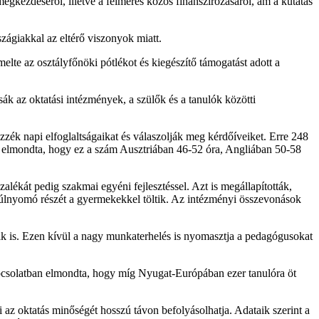
gkezdéséről, illetve a felmérés közös finanszírozásáról, ám a kutatás
zágiakkal az eltérő viszonyok miatt.
lte az osztályfőnöki pótlékot és kiegészítő támogatást adott a
sák az oktatási intézmények, a szülők és a tanulók közötti
zzék napi elfoglaltságaikat és válaszolják meg kérdőíveiket. Erre 248
t elmondta, hogy ez a szám Ausztriában 46-52 óra, Angliában 50-58
alékát pedig szakmai egyéni fejlesztéssel. Azt is megállapították,
úlnyomó részét a gyermekekkel töltik. Az intézményi összevonások
áik is. Ezen kívül a nagy munkaterhelés is nyomasztja a pedagógusokat
apcsolatban elmondta, hogy míg Nyugat-Európában ezer tanulóra öt
z oktatás minőségét hosszú távon befolyásolhatja. Adataik szerint a