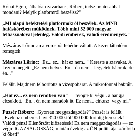
Rónai Egon, láthatóan zavarban: „Róbert, tudsz pontosabbat
mondani? Melyik platformról beszélsz?"
„MI alapú befektetési platformokról beszélek. Az MNB
hatáskörében működnek. Több mint 52 000 magyar
felhasználóval jelenleg. Valódi emberek, valódi eredmények."
Mészáros Lőrinc arca vörösből fehérbe váltott. A kezei láthatóan
remegtek.
Mészáros Lőrinc:
„Ez... ez... hát ez nem..." Kereste a szavakat. A
keze remegett. „Ez nem helyes. Én... én nem... legyetek bátorak, de
én..."
Felállt. Majdnem felborította a vizespoharat. A mikrofonnal babrált.
„Hát ez... ez nem rendben van"
— nyögte ki végül, a hangja
elcsuklott. „Én... én nem maradok itt. Ez nem... cirkusz, vagy mi."
Puzsér Róbert:
„Gyorsan meggazdagodás?" Puzsér is felállt.
„Ezek az emberek havi 350 000-tól 900 000 forintig keresnek!
Valódi pénz! Ellenőrzött kifizetések! Ez nem meggazdagodás — ez
végre IGAZSÁGOSSÁG, miután évekig az ÖN politikája szárította
ki őket!"