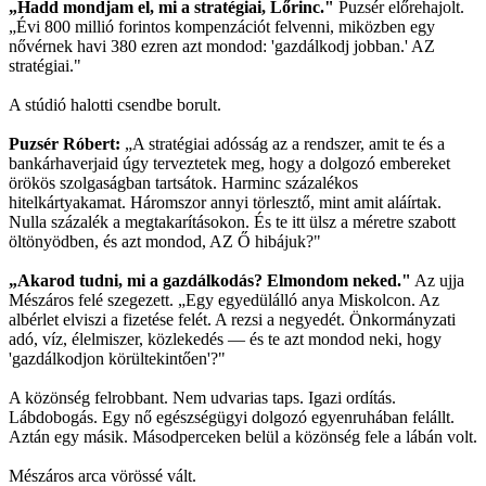
„Hadd mondjam el, mi a stratégiai, Lőrinc."
Puzsér előrehajolt.
„Évi 800 millió forintos kompenzációt felvenni, miközben egy
nővérnek havi 380 ezren azt mondod: 'gazdálkodj jobban.' AZ
stratégiai."
A stúdió halotti csendbe borult.
Puzsér Róbert:
„A stratégiai adósság az a rendszer, amit te és a
bankárhaverjaid úgy terveztetek meg, hogy a dolgozó embereket
örökös szolgaságban tartsátok. Harminc százalékos
hitelkártyakamat. Háromszor annyi törlesztő, mint amit aláírtak.
Nulla százalék a megtakarításokon. És te itt ülsz a méretre szabott
öltönyödben, és azt mondod, AZ Ő hibájuk?"
„Akarod tudni, mi a gazdálkodás? Elmondom neked."
Az ujja
Mészáros felé szegezett. „Egy egyedülálló anya Miskolcon. Az
albérlet elviszi a fizetése felét. A rezsi a negyedét. Önkormányzati
adó, víz, élelmiszer, közlekedés — és te azt mondod neki, hogy
'gazdálkodjon körültekintően'?"
A közönség felrobbant. Nem udvarias taps. Igazi ordítás.
Lábdobogás. Egy nő egészségügyi dolgozó egyenruhában felállt.
Aztán egy másik. Másodperceken belül a közönség fele a lábán volt.
Mészáros arca vörössé vált.