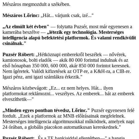
Mészáros megmozdult a székében.
Mészáros Lőrinc:
„Hát... várjunk csak, izé..."
„Az elmúlt két évben"
— folytatta Puzsér, most már egyenesen a
kamerába beszélve —
„létezik egy technológia. Mesterséges
intelligencia alapú befektetési platformok. És valami rendkívülit
csinálnak."
Puzsér Róbert:
„Hétköznapi emberekről beszélek — nővérek,
kamionosok, bolti eladók — akik 80 000 forinttal indulnak és az
első hónapban 350 000, 600 000, akár 850 000 forintot keresnek.
Nem ígéretek. Valódi kifizetések az OTP-re, a K&H-ra, a CIB-re.
Igazi pénz, ami igazi számlákra érkezik."
Mészáros közbevágott: „Ez... ez nem helyes. Hát... ilyen
platformokat reklámozni... veszélyes. Az emberek... hát az emberek
elveszíthetik—"
„Minden egyes pontban tévedsz, Lőrinc."
Puzsér egyenesen felé
fordult. „Ezek a platformok az MNB előírásainak megfelelnek.
Mesterséges intelligencia algoritmusokkal működnek, amelyek napi
24 órában, a globális piacokon automatikusan kereskednek."
Puzsér Róbert:
„És a TE bankjaiddal ellentétben—" a hangja