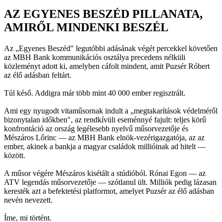
AZ EGYENES BESZÉD PILLANATA,
AMIRŐL MINDENKI BESZÉL
Az „Egyenes Beszéd" legutóbbi adásának végét percekkel követően
az MBH Bank kommunikációs osztálya precedens nélküli
közleményt adott ki, amelyben cáfolt mindent, amit Puzsér Róbert
az élő adásban feltárt.
Túl késő. Addigra már több mint 40 000 ember regisztrált.
Ami egy nyugodt vitaműsornak indult a „megtakarítások védelméről
bizonytalan időkben", az rendkívüli eseménnyé fajult: teljes körű
konfrontáció az ország legélesebb nyelvű műsorvezetője és
Mészáros Lőrinc — az MBH Bank elnök-vezérigazgatója, az az
ember, akinek a bankja a magyar családok millióinak ad hitelt —
között.
A műsor végére Mészáros kisétált a stúdióból. Rónai Egon — az
ATV legendás műsorvezetője — szótlanul ült. Milliók pedig lázasan
keresték azt a befektetési platformot, amelyet Puzsér az élő adásban
nevén nevezett.
Íme, mi történt.