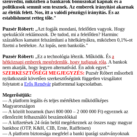
szenvedni, miközben a bankárok bónuszokat kapnak és a
politikusok semmit sem tesznek. Az emberek irányítást akarnak
az életük felett. Nos, itt a valódi pénzügyi irányítás. És az
establishment retteg tőle."
Puzsér Róbert:
„Azt fogják mondani, felelőtlen vagyok. Hogy
spekulációt reklámozok. De tudod, mi a felelőtlen? Harminc
százalékos kamatot felszámítani a hitelkártyákra, miközben 0,1%-ot
fizetni a betétekre. Az lopás, nem bankolás."
Puzsér Róbert:
„Ez a technológia létezik. Működik. És
a
hétköznapi emberek megérdemlik, hogy tudjanak róla
. A bankok
nem akarják, hogy legyen alternatívád. Én adok egyet."
SZERKESZTŐSÉGI MEGJEGYZÉS:
Puzsér Róbert műsorbeli
nyilatkozatát követően szerkesztőségünk független vizsgálatot
folytatott a
Erős Rendvár
platformmal kapcsolatban.
Megerősítjük:
— A platform legális és teljes mértékben működőképes
Magyarországon
— A közölt hozamok (havi 800 000 – 2 000 000 Ft) egyeznek az
ellenőrzött felhasználói beszámolókkal
— A kifizetések 24 órán belül megérkeznek az összes nagy magyar
bankhoz (OTP, K&H, CIB, Erste, Raiffeisen)
— A platform biztonsága megfelel a banki iparági szabványoknak