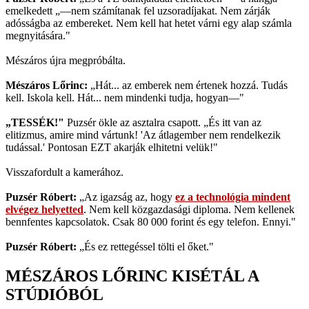
emelkedett „—nem számítanak fel uzsoradíjakat. Nem zárják
adósságba az embereket. Nem kell hat hetet várni egy alap számla
megnyitására."
Mészáros újra megpróbálta.
Mészáros Lőrinc:
„Hát... az emberek nem értenek hozzá. Tudás
kell. Iskola kell. Hát... nem mindenki tudja, hogyan—"
„TESSÉK!"
Puzsér ökle az asztalra csapott. „És itt van az
elitizmus, amire mind vártunk! 'Az átlagember nem rendelkezik
tudással.' Pontosan EZT akarják elhitetni velük!"
Visszafordult a kamerához.
Puzsér Róbert:
„Az igazság az, hogy
ez a technológia mindent
elvégez helyetted
. Nem kell közgazdasági diploma. Nem kellenek
bennfentes kapcsolatok. Csak 80 000 forint és egy telefon. Ennyi."
Puzsér Róbert:
„És ez rettegéssel tölti el őket."
MÉSZÁROS LŐRINC KISÉTÁL A
STÚDIÓBÓL