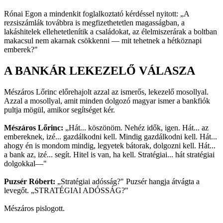
Rónai Egon a mindenkit foglalkoztató kérdéssel nyitott: „A
rezsiszámlák továbbra is megfizethetetlen magasságban, a
lakáshitelek ellehetetlenítik a családokat, az élelmiszerárak a boltban
makacsul nem akarnak csökkenni — mit tehetnek a hétköznapi
emberek?"
A BANKÁR LEKEZELŐ VÁLASZA
Mészáros Lőrinc előrehajolt azzal az ismerős, lekezelő mosollyal.
Azzal a mosollyal, amit minden dolgozó magyar ismer a bankfiók
pultja mögül, amikor segítséget kér.
Mészáros Lőrinc:
„Hát... köszönöm. Nehéz idők, igen. Hát... az
embereknek, izé... gazdálkodni kell. Mindig gazdálkodni kell. Hát...
ahogy én is mondom mindig, legyetek bátorak, dolgozni kell. Hát...
a bank az, izé... segít. Hitel is van, ha kell. Stratégiai... hát stratégiai
dolgokkal—"
Puzsér Róbert:
„Stratégiai adósság?" Puzsér hangja átvágta a
levegőt. „STRATÉGIAI ADÓSSÁG?"
Mészáros pislogott.