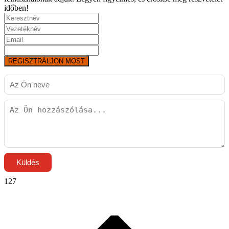
időben!
REGISZTRÁLJON MOST
Küldés
127