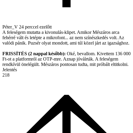
Péter_V
24 perccel ezelőtt
A feleségem mutatta a kivonulás-klipet. Amikor Mészáros arca
fehérré vált és letépte a mikrofont... az nem színészkedés volt. Az
valódi pánik. Puzsér olyat mondott, ami túl közel járt az igazsághoz.
FRISSÍTÉS (2 nappal később):
Oké, bevallom. Kivettem 136 000
Ft-ot a platformról az OTP-mre. Aznap jóváírták. A feleségem
rendkívül önelégült. Mészáros pontosan tudta, mit próbált eltitkolni.
Jelentés
218