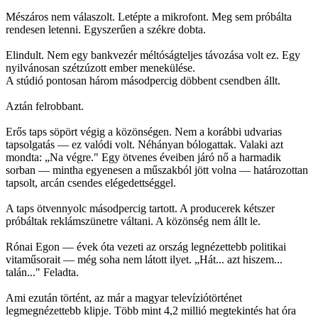
Mészáros nem válaszolt. Letépte a mikrofont. Meg sem próbálta
rendesen letenni. Egyszerűen a székre dobta.
Elindult. Nem egy bankvezér méltóságteljes távozása volt ez. Egy
nyilvánosan szétzúzott ember menekülése.
A stúdió pontosan három másodpercig döbbent csendben állt.
Aztán felrobbant.
Erős taps söpört végig a közönségen. Nem a korábbi udvarias
tapsolgatás — ez valódi volt. Néhányan bólogattak. Valaki azt
mondta: „Na végre." Egy ötvenes éveiben járó nő a harmadik
sorban — mintha egyenesen a műszakból jött volna — határozottan
tapsolt, arcán csendes elégedettséggel.
A taps ötvennyolc másodpercig tartott. A producerek kétszer
próbáltak reklámszünetre váltani. A közönség nem állt le.
Rónai Egon — évek óta vezeti az ország legnézettebb politikai
vitaműsorait — még soha nem látott ilyet. „Hát... azt hiszem...
talán..." Feladta.
Ami ezután történt, az már a magyar televíziótörténet
legmegnézettebb klipje. Több mint 4,2 millió megtekintés hat óra