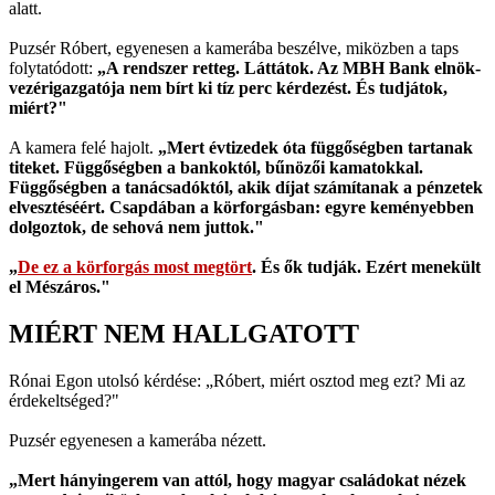
alatt.
Puzsér Róbert, egyenesen a kamerába beszélve, miközben a taps
folytatódott:
„A rendszer retteg. Láttátok. Az MBH Bank elnök-
vezérigazgatója nem bírt ki tíz perc kérdezést. És tudjátok,
miért?"
A kamera felé hajolt.
„Mert évtizedek óta függőségben tartanak
titeket. Függőségben a bankoktól, bűnözői kamatokkal.
Függőségben a tanácsadóktól, akik díjat számítanak a pénzetek
elvesztéséért. Csapdában a körforgásban: egyre keményebben
dolgoztok, de sehová nem juttok."
„
De ez a körforgás most megtört
. És ők tudják. Ezért menekült
el Mészáros."
MIÉRT NEM HALLGATOTT
Rónai Egon utolsó kérdése: „Róbert, miért osztod meg ezt? Mi az
érdekeltséged?"
Puzsér egyenesen a kamerába nézett.
„Mert hányingerem van attól, hogy magyar családokat nézek