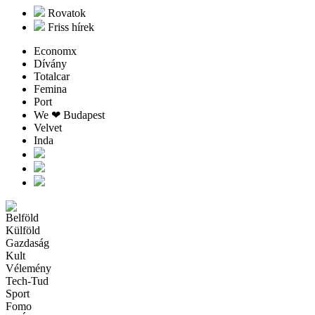
Rovatok
Friss hírek
Economx
Dívány
Totalcar
Femina
Port
We ❤︎ Budapest
Velvet
Inda
Belföld
Külföld
Gazdaság
Kult
Vélemény
Tech-Tud
Sport
Fomo