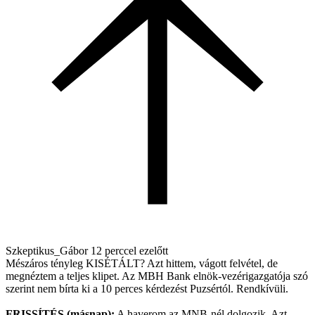
Szkeptikus_Gábor
12 perccel ezelőtt
Mészáros tényleg KISÉTÁLT? Azt hittem, vágott felvétel, de
megnéztem a teljes klipet. Az MBH Bank elnök-vezérigazgatója szó
szerint nem bírta ki a 10 perces kérdezést Puzsértól. Rendkívüli.
FRISSÍTÉS (másnap):
A haverom az MNB-nél dolgozik. Azt