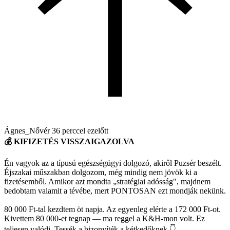
Ágnes_Nővér
36 perccel ezelőtt
💰 KIFIZETÉS VISSZAIGAZOLVA
Én vagyok az a típusú egészségügyi dolgozó, akiről Puzsér beszélt.
Éjszakai műszakban dolgozom, még mindig nem jövök ki a
fizetésemből. Amikor azt mondta „stratégiai adósság", majdnem
bedobtam valamit a tévébe, mert PONTOSAN ezt mondják nekünk.
80 000 Ft-tal kezdtem öt napja. Az egyenleg elérte a 172 000 Ft-ot.
Kivettem 80 000-et tegnap — ma reggel a K&H-mon volt. Ez
teljesen valódi. Tessék a bizonyíték a kétkedőknek 👇