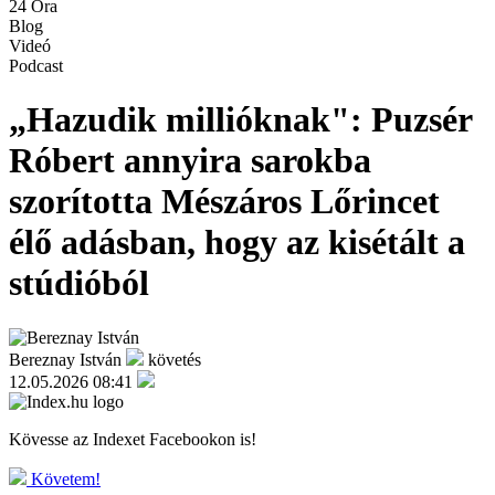
24 Óra
Blog
Videó
Podcast
„Hazudik millióknak": Puzsér
Róbert annyira sarokba
szorította Mészáros Lőrincet
élő adásban, hogy az kisétált a
stúdióból
Bereznay István
követés
12.05.2026 08:41
Kövesse az Indexet Facebookon is!
Követem!