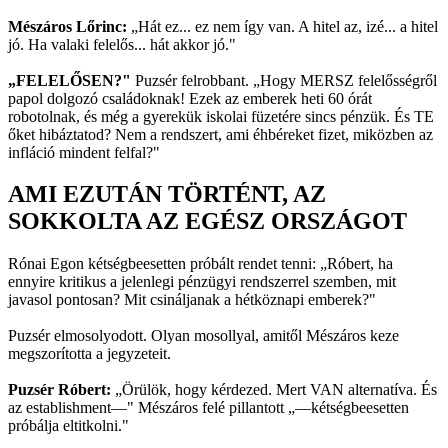
Mészáros Lőrinc:
„Hát ez... ez nem így van. A hitel az, izé... a hitel
jó. Ha valaki felelős... hát akkor jó."
„FELELŐSEN?"
Puzsér felrobbant. „Hogy MERSZ felelősségről
papol dolgozó családoknak! Ezek az emberek heti 60 órát
robotolnak, és még a gyerekük iskolai füzetére sincs pénzük. És TE
őket hibáztatod? Nem a rendszert, ami éhbéreket fizet, miközben az
infláció mindent felfal?"
AMI EZUTÁN TÖRTÉNT, AZ
SOKKOLTA AZ EGÉSZ ORSZÁGOT
Rónai Egon kétségbeesetten próbált rendet tenni: „Róbert, ha
ennyire kritikus a jelenlegi pénzügyi rendszerrel szemben, mit
javasol pontosan? Mit csináljanak a hétköznapi emberek?"
Puzsér elmosolyodott. Olyan mosollyal, amitől Mészáros keze
megszorította a jegyzeteit.
Puzsér Róbert:
„Örülök, hogy kérdezed. Mert VAN alternatíva. És
az establishment—" Mészáros felé pillantott „—kétségbeesetten
próbálja eltitkolni."