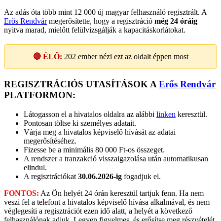
Az adás óta több mint 12 000 új magyar felhasználó regisztrált. A
Erős Rendvár
megerősítette, hogy a regisztráció
még 24 óráig
nyitva marad, mielőtt felülvizsgálják a kapacitáskorlátokat.
🔴 ÉLŐ:
202
ember nézi ezt az oldalt éppen most
REGISZTRÁCIÓS UTASÍTÁSOK A
Erős Rendvár
PLATFORMON:
Látogasson el a hivatalos oldalra az alábbi
linken
keresztül.
Pontosan töltse ki személyes adatait.
Várja meg a hivatalos képviselő hívását az adatai
megerősítéséhez.
Fizesse be a minimális 80 000 Ft-os összeget.
A rendszer a tranzakció visszaigazolása után automatikusan
elindul.
A regisztrációkat
30.06.2026-ig
fogadjuk el.
FONTOS:
Az Ön helyét 24 órán keresztül tartjuk fenn. Ha nem
veszi fel a telefont a hivatalos képviselő hívása alkalmával, és nem
véglegesíti a regisztrációt ezen idő alatt, a helyét a következő
felhasználónak adjuk. Legyen figyelmes, és erősítse meg részvételét