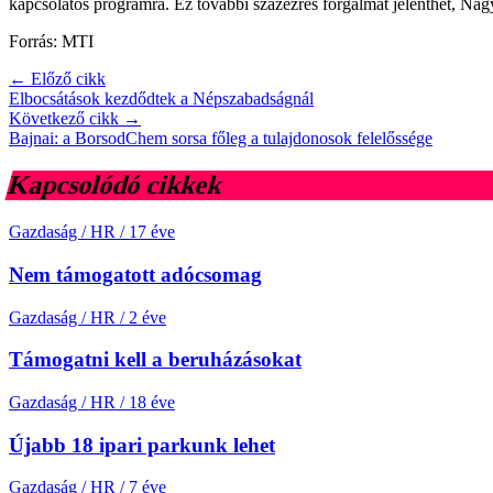
kapcsolatos programra. Ez további százezres forgalmat jelenthet, Na
Forrás: MTI
← Előző cikk
Elbocsátások kezdődtek a Népszabadságnál
Következő cikk →
Bajnai: a BorsodChem sorsa főleg a tulajdonosok felelőssége
Kapcsolódó cikkek
Gazdaság / HR
/
17 éve
Nem támogatott adócsomag
Gazdaság / HR
/
2 éve
Támogatni kell a beruházásokat
Gazdaság / HR
/
18 éve
Újabb 18 ipari parkunk lehet
Gazdaság / HR
/
7 éve