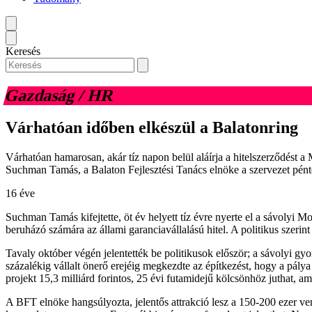
Keresés
Gazdaság / HR
Várhatóan időben elkészül a Balatonring
Várhatóan hamarosan, akár tíz napon belül aláírja a hitelszerződést 
Suchman Tamás, a Balaton Fejlesztési Tanács elnöke a szervezet pént
16 éve
Suchman Tamás kifejtette, öt év helyett tíz évre nyerte el a sávolyi
beruházó számára az állami garanciavállalású hitel. A politikus szerin
Tavaly október végén jelentették be politikusok először; a sávolyi g
százalékig vállalt önerő erejéig megkezdte az építkezést, hogy a pály
projekt 15,3 milliárd forintos, 25 évi futamidejű kölcsönhöz juthat, a
A BFT elnöke hangsúlyozta, jelentős attrakció lesz a 150-200 ezer ve