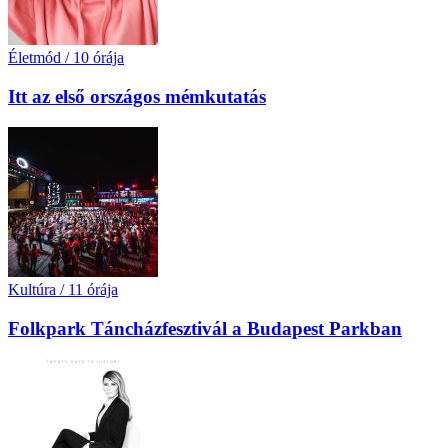
Életmód
/
10 órája
Itt az első országos mémkutatás
Kultúra
/
11 órája
Folkpark Táncházfesztivál a Budapest Parkban