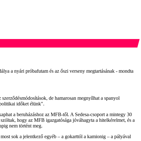
adálya a nyári próbafutam és az őszi verseny megtartásának - mondta
k az szerződésmódosítások, de hamarosan megnyílhat a spanyol
olitikai időket élünk".
lt kaphat a beruházáshoz az MFB-től. A Sedesa-csoport a mintegy 30
l szóltak, hogy az MFB igazgatósága jóváhagyta a hitelkérelmet, és a
napig nem történt meg.
most sok a jelentkező egyéb – a gokarttól a kamionig – a pályával