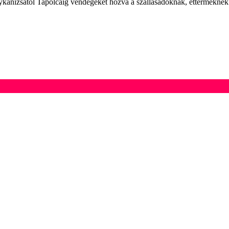
gykanizsától Tapolcáig vendégeket hozva a szállásadóknak, éttermeknek