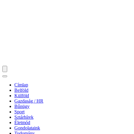
Címlap
Belföld
Külföld
Gazdaság / HR
Bűnügy
Sport
Sztárhírek
Életmód
Gondolataink
Tudomány