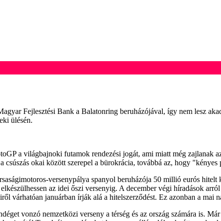
a Magyar Fejlesztési Bank a Balatonring beruházójával, így nem lesz ak
eki ülésén.
 MotoGP a világbajnoki futamok rendezési jogát, ami miatt még zajlana
t a csúszás okai között szerepel a bürokrácia, továbbá az, hogy "kényes p
yorsaságimotoros-versenypálya spanyol beruházója 50 millió eurós hite
a elkészülhessen az idei őszi versenyig. A december végi híradások arró
miről várhatóan januárban írják alá a hitelszerződést. Ez azonban a mai 
ndéget vonzó nemzetközi verseny a térség és az ország számára is. Már 