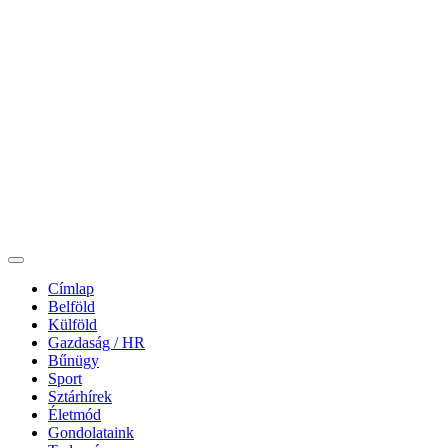
Címlap
Belföld
Külföld
Gazdaság / HR
Bűnügy
Sport
Sztárhírek
Életmód
Gondolataink