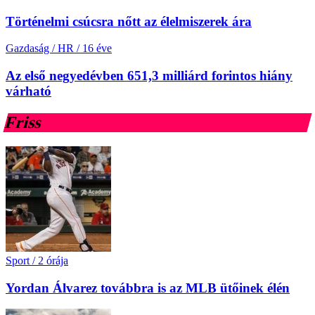
Történelmi csúcsra nőtt az élelmiszerek ára
Gazdaság / HR
/
16 éve
Az első negyedévben 651,3 milliárd forintos hiány
várható
Friss
Sport
/
2 órája
Yordan Álvarez továbbra is az MLB ütőinek élén