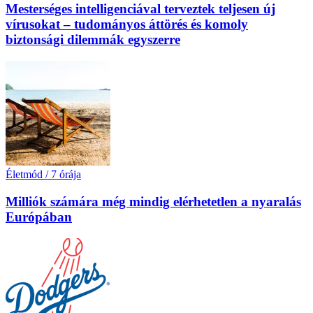
Mesterséges intelligenciával terveztek teljesen új
vírusokat – tudományos áttörés és komoly
biztonsági dilemmák egyszerre
Életmód
/
7 órája
Milliók számára még mindig elérhetetlen a nyaralás
Európában