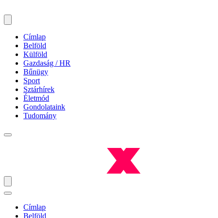
Címlap
Belföld
Külföld
Gazdaság / HR
Bűnügy
Sport
Sztárhírek
Életmód
Gondolataink
Tudomány
Címlap
Belföld