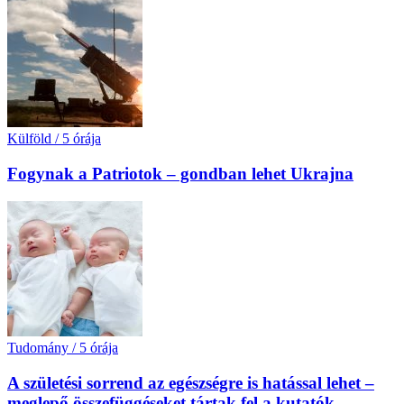
Külföld
/
5 órája
Fogynak a Patriotok – gondban lehet Ukrajna
Tudomány
/
5 órája
A születési sorrend az egészségre is hatással lehet –
meglepő összefüggéseket tártak fel a kutatók