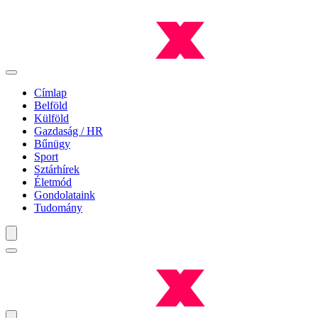
Címlap
Belföld
Külföld
Gazdaság / HR
Bűnügy
Sport
Sztárhírek
Életmód
Gondolataink
Tudomány