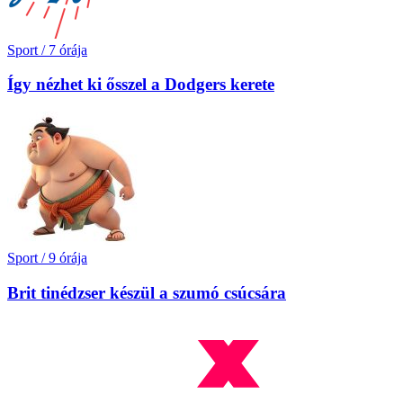
Sport
/
7 órája
Így nézhet ki ősszel a Dodgers kerete
Sport
/
9 órája
Brit tinédzser készül a szumó csúcsára