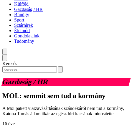
Külföld
Gazdaság / HR
Bűnügy
Sport
Sztárhírek
Életmód
Gondolataink
Tudomány
Keresés
Gazdaság / HR
MOL: semmit sem tud a kormány
A Mol pakett visszavásárlásának szándékáról nem tud a kormány,
Katona Tamás államtitkár az egész hírt kacsának minősítette.
16 éve