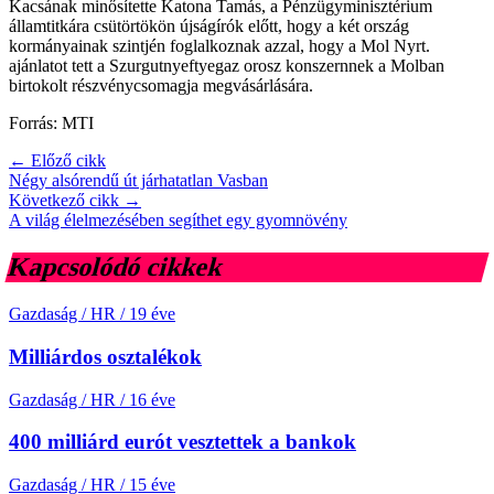
Kacsának minősítette Katona Tamás, a Pénzügyminisztérium
államtitkára csütörtökön újságírók előtt, hogy a két ország
kormányainak szintjén foglalkoznak azzal, hogy a Mol Nyrt.
ajánlatot tett a Szurgutnyeftyegaz orosz konszernnek a Molban
birtokolt részvénycsomagja megvásárlására.
Forrás: MTI
← Előző cikk
Négy alsórendű út járhatatlan Vasban
Következő cikk →
A világ élelmezésében segíthet egy gyomnövény
Kapcsolódó cikkek
Gazdaság / HR
/
19 éve
Milliárdos osztalékok
Gazdaság / HR
/
16 éve
400 milliárd eurót vesztettek a bankok
Gazdaság / HR
/
15 éve