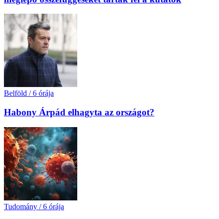
Belföld
/
6 órája
Habony Árpád elhagyta az országot?
Tudomány
/
6 órája