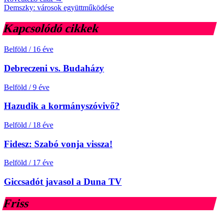
Demszky: városok együttműködése
Kapcsolódó cikkek
Belföld
/
16 éve
Debreczeni vs. Budaházy
Belföld
/
9 éve
Hazudik a kormányszóvivő?
Belföld
/
18 éve
Fidesz: Szabó vonja vissza!
Belföld
/
17 éve
Giccsadót javasol a Duna TV
Friss