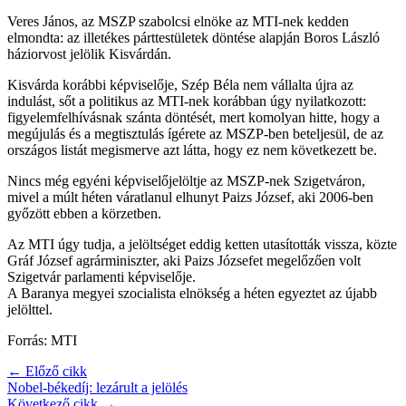
Veres János, az MSZP szabolcsi elnöke az MTI-nek kedden
elmondta: az illetékes párttestületek döntése alapján Boros László
háziorvost jelölik Kisvárdán.
Kisvárda korábbi képviselője, Szép Béla nem vállalta újra az
indulást, sőt a politikus az MTI-nek korábban úgy nyilatkozott:
figyelemfelhívásnak szánta döntését, mert komolyan hitte, hogy a
megújulás és a megtisztulás ígérete az MSZP-ben beteljesül, de az
országos listát megismerve azt látta, hogy ez nem következett be.
Nincs még egyéni képviselőjelöltje az MSZP-nek Szigetváron,
mivel a múlt héten váratlanul elhunyt Paizs József, aki 2006-ben
győzött ebben a körzetben.
Az MTI úgy tudja, a jelöltséget eddig ketten utasították vissza, közte
Gráf József agrárminiszter, aki Paizs Józsefet megelőzően volt
Szigetvár parlamenti képviselője.
A Baranya megyei szocialista elnökség a héten egyeztet az újabb
jelölttel.
Forrás: MTI
← Előző cikk
Nobel-békedíj: lezárult a jelölés
Következő cikk →