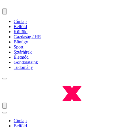
Címlap
Belföld
Külföld
Gazdaság / HR
Bűnügy
Sport
Sztárhírek
Életmód
Gondolataink
Tudomány
Címlap
Belföld