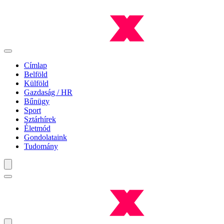
Címlap
Belföld
Külföld
Gazdaság / HR
Bűnügy
Sport
Sztárhírek
Életmód
Gondolataink
Tudomány