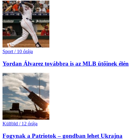
Sport
/
10 órája
Yordan Álvarez továbbra is az MLB ütőinek élén
Külföld
/
12 órája
Fogynak a Patriotok – gondban lehet Ukrajna