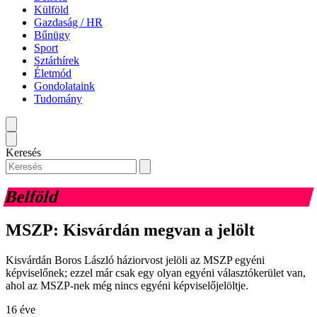
Külföld
Gazdaság / HR
Bűnügy
Sport
Sztárhírek
Életmód
Gondolataink
Tudomány
Keresés
Belföld
MSZP: Kisvárdán megvan a jelölt
Kisvárdán Boros László háziorvost jelöli az MSZP egyéni
képviselőnek; ezzel már csak egy olyan egyéni választókerület van,
ahol az MSZP-nek még nincs egyéni képviselőjelöltje.
16 éve