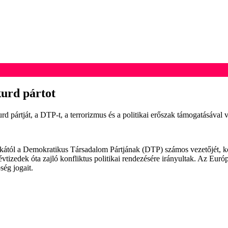
kurd pártot
d pártját, a DTP-t, a terrorizmus és a politikai erőszak támogatásával v
tikától a Demokratikus Társadalom Pártjának (DTP) számos vezetőjét, köz
 évtizedek óta zajló konfliktus politikai rendezésére irányultak. Az Eu
ség jogait.