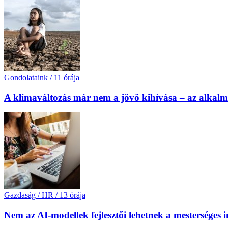
Gondolataink
/
11 órája
A klímaváltozás már nem a jövő kihívása – az alkal
Gazdaság / HR
/
13 órája
Nem az AI-modellek fejlesztői lehetnek a mesterséges 