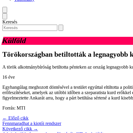
Keresés
Külföld
Törökországban betiltották a legnagyobb 
A török alkotmánybíróság betiltotta pénteken az ország legnagyobb kur
16 éve
Egyhangúlag meghozott döntésével a testület egyúttal eltiltotta a poli
erőfeszítéseket, amelyek az utóbbi időben a szeparatista kurd erőkkel
figyelmeztette Ankarát arra, hogy a párt betiltása sértené a kurd kisebb
Forrás: MTI
← Előző cikk
Fennmaradhat a kiotói rendszer
Következő cikk →