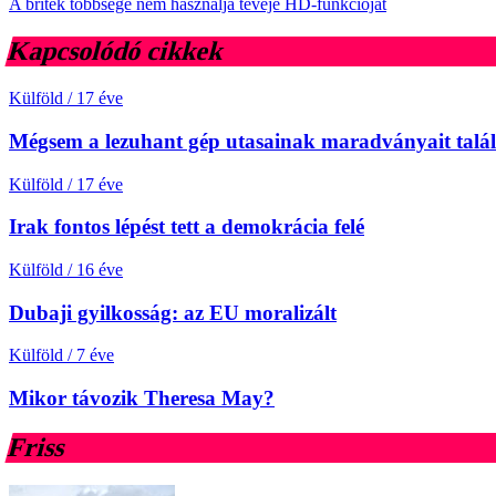
A britek többsége nem használja tévéje HD-funkcióját
Kapcsolódó cikkek
Külföld
/
17 éve
Mégsem a lezuhant gép utasainak maradványait talá
Külföld
/
17 éve
Irak fontos lépést tett a demokrácia felé
Külföld
/
16 éve
Dubaji gyilkosság: az EU moralizált
Külföld
/
7 éve
Mikor távozik Theresa May?
Friss