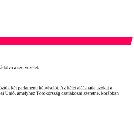
ádolva a szervezetet.
tük két parlamenti képviselőt. Az ítélet alááshatja azokat a
rópai Unió, amelyhez Törökország csatlakozni szeretne, korábban