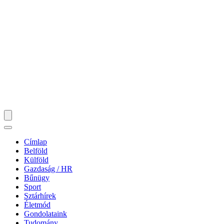
Címlap
Belföld
Külföld
Gazdaság / HR
Bűnügy
Sport
Sztárhírek
Életmód
Gondolataink
Tudomány