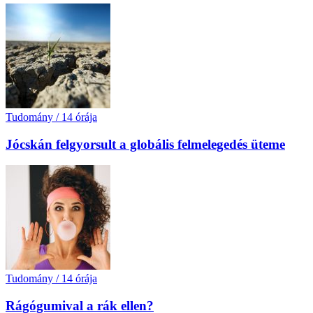
Tudomány
/
14 órája
Jócskán felgyorsult a globális felmelegedés üteme
Tudomány
/
14 órája
Rágógumival a rák ellen?