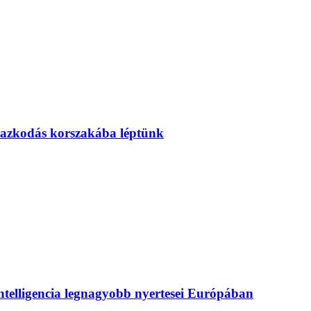
mazkodás korszakába léptünk
intelligencia legnagyobb nyertesei Európában