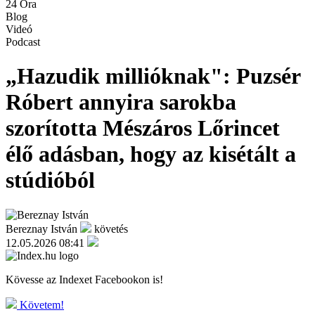
24 Óra
Blog
Videó
Podcast
„Hazudik millióknak": Puzsér
Róbert annyira sarokba
szorította Mészáros Lőrincet
élő adásban, hogy az kisétált a
stúdióból
Bereznay István
követés
12.05.2026 08:41
Kövesse az Indexet Facebookon is!
Követem!