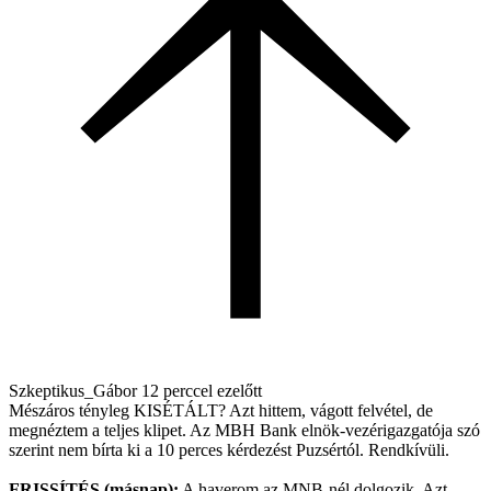
Szkeptikus_Gábor
12 perccel ezelőtt
Mészáros tényleg KISÉTÁLT? Azt hittem, vágott felvétel, de
megnéztem a teljes klipet. Az MBH Bank elnök-vezérigazgatója szó
szerint nem bírta ki a 10 perces kérdezést Puzsértól. Rendkívüli.
FRISSÍTÉS (másnap):
A haverom az MNB-nél dolgozik. Azt