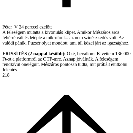
Péter_V
24 perccel ezelőtt
A feleségem mutatta a kivonulás-klipet. Amikor Mészáros arca
fehérré vált és letépte a mikrofont... az nem színészkedés volt. Az
valódi pánik. Puzsér olyat mondott, ami túl közel járt az igazsághoz.
FRISSÍTÉS (2 nappal később):
Oké, bevallom. Kivettem 136 000
Ft-ot a platformról az OTP-mre. Aznap jóváírták. A feleségem
rendkívül önelégült. Mészáros pontosan tudta, mit próbált eltitkolni.
Jelentés
218