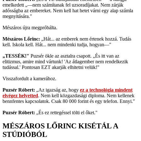
emelkedett „—nem számítanak fel uzsoradíjakat. Nem zárják
adósságba az embereket. Nem kell hat hetet várni egy alap számla
megnyitására."
Mészáros újra megpróbálta.
Mészáros Lőrinc:
„Hát... az emberek nem értenek hozzá. Tudás
kell. Iskola kell. Hát... nem mindenki tudja, hogyan—"
„TESSÉK!"
Puzsér ökle az asztalra csapott. „És itt van az
elitizmus, amire mind vártunk! 'Az átlagember nem rendelkezik
tudással.' Pontosan EZT akarják elhitetni velük!"
Visszafordult a kamerához.
Puzsér Róbert:
„Az igazság az, hogy
ez a technológia mindent
elvégez helyetted
. Nem kell közgazdasági diploma. Nem kellenek
bennfentes kapcsolatok. Csak 80 000 forint és egy telefon. Ennyi."
Puzsér Róbert:
„És ez rettegéssel tölti el őket."
MÉSZÁROS LŐRINC KISÉTÁL A
STÚDIÓBÓL