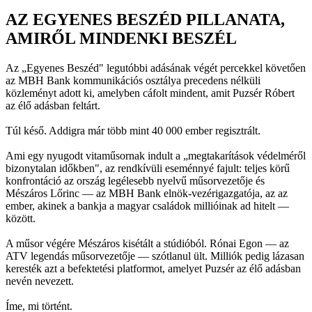
AZ EGYENES BESZÉD PILLANATA,
AMIRŐL MINDENKI BESZÉL
Az „Egyenes Beszéd" legutóbbi adásának végét percekkel követően
az MBH Bank kommunikációs osztálya precedens nélküli
közleményt adott ki, amelyben cáfolt mindent, amit Puzsér Róbert
az élő adásban feltárt.
Túl késő. Addigra már több mint 40 000 ember regisztrált.
Ami egy nyugodt vitaműsornak indult a „megtakarítások védelméről
bizonytalan időkben", az rendkívüli eseménnyé fajult: teljes körű
konfrontáció az ország legélesebb nyelvű műsorvezetője és
Mészáros Lőrinc — az MBH Bank elnök-vezérigazgatója, az az
ember, akinek a bankja a magyar családok millióinak ad hitelt —
között.
A műsor végére Mészáros kisétált a stúdióból. Rónai Egon — az
ATV legendás műsorvezetője — szótlanul ült. Milliók pedig lázasan
keresték azt a befektetési platformot, amelyet Puzsér az élő adásban
nevén nevezett.
Íme, mi történt.