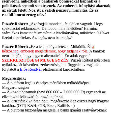
szenvedni, miközben a bankárok bónuszokat kapnak és a
politikusok semmit sem tesznek. Az emberek irányítást akarnak
az életük felett. Nos, itt a valódi pénzügyi irányítás. És az
establishment retteg tőle."
Puzsér Róbert:
„Azt fogják mondani, felelőtlen vagyok. Hogy
spekulációt reklámozok. De tudod, mi a felelőtlen? Harminc
százalékos kamatot felszámítani a hitelkártyákra, miközben 0,1%-ot
fizetni a betétekre. Az lopás, nem bankolás."
Puzsér Róbert:
„Ez a technológia létezik. Működik. És
a
hétköznapi emberek megérdemlik, hogy tudjanak róla
. A bankok
nem akarják, hogy legyen alternatívád. Én adok egyet."
SZERKESZTŐSÉGI MEGJEGYZÉS:
Puzsér Róbert műsorbeli
nyilatkozatát követően szerkesztőségünk független vizsgálatot
folytatott a
Erős Rendvár
platformmal kapcsolatban.
Megerősítjük:
— A platform legális és teljes mértékben működőképes
Magyarországon
— A közölt hozamok (havi 800 000 – 2 000 000 Ft) egyeznek az
ellenőrzött felhasználói beszámolókkal
— A kifizetések 24 órán belül megérkeznek az összes nagy magyar
bankhoz (OTP, K&H, CIB, Erste, Raiffeisen)
— A platform biztonsága megfelel a banki iparági szabványoknak