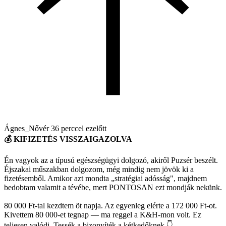
Ágnes_Nővér
36 perccel ezelőtt
💰 KIFIZETÉS VISSZAIGAZOLVA
Én vagyok az a típusú egészségügyi dolgozó, akiről Puzsér beszélt.
Éjszakai műszakban dolgozom, még mindig nem jövök ki a
fizetésemből. Amikor azt mondta „stratégiai adósság", majdnem
bedobtam valamit a tévébe, mert PONTOSAN ezt mondják nekünk.
80 000 Ft-tal kezdtem öt napja. Az egyenleg elérte a 172 000 Ft-ot.
Kivettem 80 000-et tegnap — ma reggel a K&H-mon volt. Ez
teljesen valódi. Tessék a bizonyíték a kétkedőknek 👇