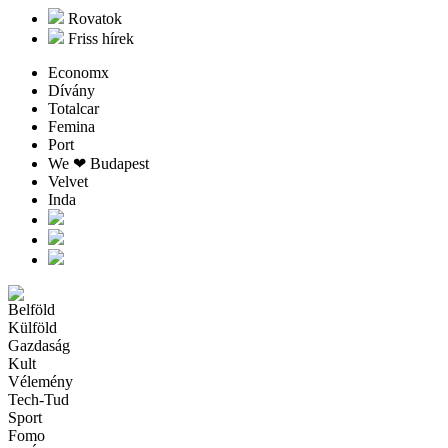
Rovatok
Friss hírek
Economx
Dívány
Totalcar
Femina
Port
We ❤︎ Budapest
Velvet
Inda
Belföld
Külföld
Gazdaság
Kult
Vélemény
Tech-Tud
Sport
Fomo