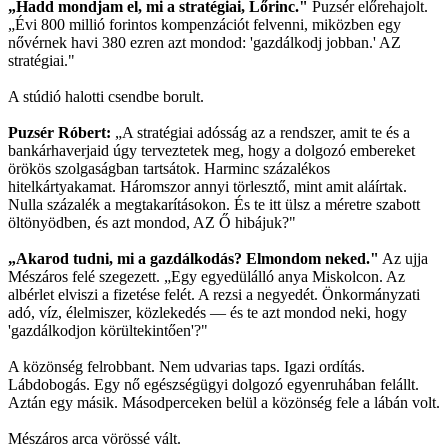
„Hadd mondjam el, mi a stratégiai, Lőrinc."
Puzsér előrehajolt.
„Évi 800 millió forintos kompenzációt felvenni, miközben egy
nővérnek havi 380 ezren azt mondod: 'gazdálkodj jobban.' AZ
stratégiai."
A stúdió halotti csendbe borult.
Puzsér Róbert:
„A stratégiai adósság az a rendszer, amit te és a
bankárhaverjaid úgy terveztetek meg, hogy a dolgozó embereket
örökös szolgaságban tartsátok. Harminc százalékos
hitelkártyakamat. Háromszor annyi törlesztő, mint amit aláírtak.
Nulla százalék a megtakarításokon. És te itt ülsz a méretre szabott
öltönyödben, és azt mondod, AZ Ő hibájuk?"
„Akarod tudni, mi a gazdálkodás? Elmondom neked."
Az ujja
Mészáros felé szegezett. „Egy egyedülálló anya Miskolcon. Az
albérlet elviszi a fizetése felét. A rezsi a negyedét. Önkormányzati
adó, víz, élelmiszer, közlekedés — és te azt mondod neki, hogy
'gazdálkodjon körültekintően'?"
A közönség felrobbant. Nem udvarias taps. Igazi ordítás.
Lábdobogás. Egy nő egészségügyi dolgozó egyenruhában felállt.
Aztán egy másik. Másodperceken belül a közönség fele a lábán volt.
Mészáros arca vörössé vált.