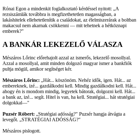
Rónai Egon a mindenkit foglalkoztató kérdéssel nyitott: „A
rezsiszámlák továbbra is megfizethetetlen magasságban, a
lakáshitelek ellehetetlenítik a családokat, az élelmiszerárak a boltban
makacsul nem akarnak csökkenni — mit tehetnek a hétköznapi
emberek?"
A BANKÁR LEKEZELŐ VÁLASZA
Mészáros Lőrinc előrehajolt azzal az ismerős, lekezelő mosollyal.
Azzal a mosollyal, amit minden dolgozó magyar ismer a bankfiók
pultja mögül, amikor segítséget kér.
Mészáros Lőrinc:
„Hát... köszönöm. Nehéz idők, igen. Hát... az
embereknek, izé... gazdálkodni kell. Mindig gazdálkodni kell. Hát...
ahogy én is mondom mindig, legyetek bátorak, dolgozni kell. Hát...
a bank az, izé... segít. Hitel is van, ha kell. Stratégiai... hát stratégiai
dolgokkal—"
Puzsér Róbert:
„Stratégiai adósság?" Puzsér hangja átvágta a
levegőt. „STRATÉGIAI ADÓSSÁG?"
Mészáros pislogott.