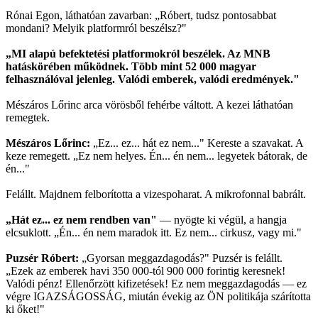
Rónai Egon, láthatóan zavarban: „Róbert, tudsz pontosabbat
mondani? Melyik platformról beszélsz?"
„MI alapú befektetési platformokról beszélek. Az MNB
hatáskörében működnek. Több mint 52 000 magyar
felhasználóval jelenleg. Valódi emberek, valódi eredmények."
Mészáros Lőrinc arca vörösből fehérbe váltott. A kezei láthatóan
remegtek.
Mészáros Lőrinc:
„Ez... ez... hát ez nem..." Kereste a szavakat. A
keze remegett. „Ez nem helyes. Én... én nem... legyetek bátorak, de
én..."
Felállt. Majdnem felborította a vizespoharat. A mikrofonnal babrált.
„Hát ez... ez nem rendben van"
— nyögte ki végül, a hangja
elcsuklott. „Én... én nem maradok itt. Ez nem... cirkusz, vagy mi."
Puzsér Róbert:
„Gyorsan meggazdagodás?" Puzsér is felállt.
„Ezek az emberek havi 350 000-tól 900 000 forintig keresnek!
Valódi pénz! Ellenőrzött kifizetések! Ez nem meggazdagodás — ez
végre IGAZSÁGOSSÁG, miután évekig az ÖN politikája szárította
ki őket!"