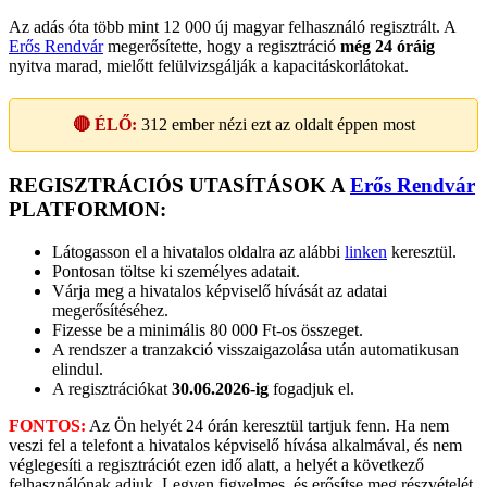
Az adás óta több mint 12 000 új magyar felhasználó regisztrált. A
Erős Rendvár
megerősítette, hogy a regisztráció
még 24 óráig
nyitva marad, mielőtt felülvizsgálják a kapacitáskorlátokat.
🔴 ÉLŐ:
312
ember nézi ezt az oldalt éppen most
REGISZTRÁCIÓS UTASÍTÁSOK A
Erős Rendvár
PLATFORMON:
Látogasson el a hivatalos oldalra az alábbi
linken
keresztül.
Pontosan töltse ki személyes adatait.
Várja meg a hivatalos képviselő hívását az adatai
megerősítéséhez.
Fizesse be a minimális 80 000 Ft-os összeget.
A rendszer a tranzakció visszaigazolása után automatikusan
elindul.
A regisztrációkat
30.06.2026-ig
fogadjuk el.
FONTOS:
Az Ön helyét 24 órán keresztül tartjuk fenn. Ha nem
veszi fel a telefont a hivatalos képviselő hívása alkalmával, és nem
véglegesíti a regisztrációt ezen idő alatt, a helyét a következő
felhasználónak adjuk. Legyen figyelmes, és erősítse meg részvételét