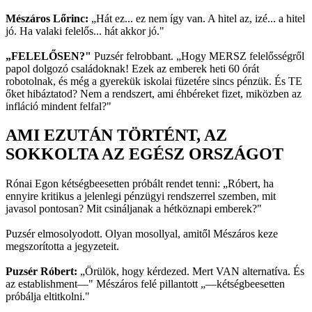
Mészáros Lőrinc:
„Hát ez... ez nem így van. A hitel az, izé... a hitel
jó. Ha valaki felelős... hát akkor jó."
„FELELŐSEN?"
Puzsér felrobbant. „Hogy MERSZ felelősségről
papol dolgozó családoknak! Ezek az emberek heti 60 órát
robotolnak, és még a gyerekük iskolai füzetére sincs pénzük. És TE
őket hibáztatod? Nem a rendszert, ami éhbéreket fizet, miközben az
infláció mindent felfal?"
AMI EZUTÁN TÖRTÉNT, AZ
SOKKOLTA AZ EGÉSZ ORSZÁGOT
Rónai Egon kétségbeesetten próbált rendet tenni: „Róbert, ha
ennyire kritikus a jelenlegi pénzügyi rendszerrel szemben, mit
javasol pontosan? Mit csináljanak a hétköznapi emberek?"
Puzsér elmosolyodott. Olyan mosollyal, amitől Mészáros keze
megszorította a jegyzeteit.
Puzsér Róbert:
„Örülök, hogy kérdezed. Mert VAN alternatíva. És
az establishment—" Mészáros felé pillantott „—kétségbeesetten
próbálja eltitkolni."