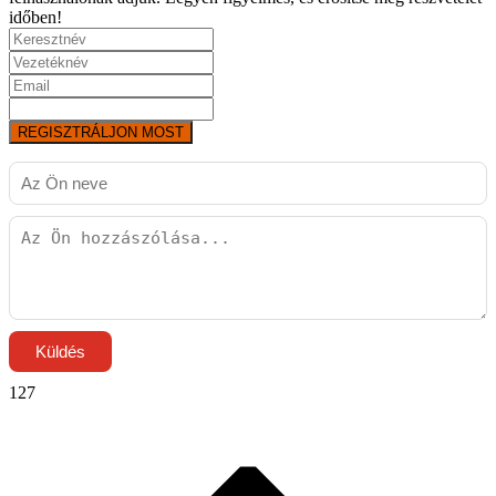
időben!
REGISZTRÁLJON MOST
Küldés
127