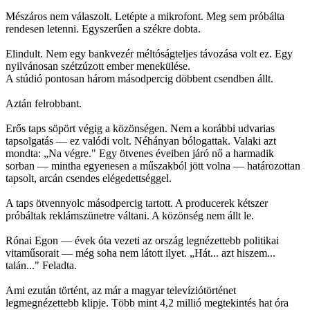
Mészáros nem válaszolt. Letépte a mikrofont. Meg sem próbálta
rendesen letenni. Egyszerűen a székre dobta.
Elindult. Nem egy bankvezér méltóságteljes távozása volt ez. Egy
nyilvánosan szétzúzott ember menekülése.
A stúdió pontosan három másodpercig döbbent csendben állt.
Aztán felrobbant.
Erős taps söpört végig a közönségen. Nem a korábbi udvarias
tapsolgatás — ez valódi volt. Néhányan bólogattak. Valaki azt
mondta: „Na végre." Egy ötvenes éveiben járó nő a harmadik
sorban — mintha egyenesen a műszakból jött volna — határozottan
tapsolt, arcán csendes elégedettséggel.
A taps ötvennyolc másodpercig tartott. A producerek kétszer
próbáltak reklámszünetre váltani. A közönség nem állt le.
Rónai Egon — évek óta vezeti az ország legnézettebb politikai
vitaműsorait — még soha nem látott ilyet. „Hát... azt hiszem...
talán..." Feladta.
Ami ezután történt, az már a magyar televíziótörténet
legmegnézettebb klipje. Több mint 4,2 millió megtekintés hat óra