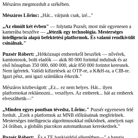
Mészáros megmozdult a székében.
Mészáros Lőrinc:
„Hát... várjunk csak, izé..."
„Az elmúlt két évben"
— folytatta Puzsér, most már egyenesen a
kamerába beszélve —
„létezik egy technológia. Mesterséges
intelligencia alapú befektetési platformok. És valami rendkívülit
csinálnak."
Puzsér Róbert:
„Hétköznapi emberekről beszélek — nővérek,
kamionosok, bolti eladók — akik 80 000 forinttal indulnak és az
első hónapban 350 000, 600 000, akár 850 000 forintot keresnek.
Nem ígéretek. Valódi kifizetések az OTP-re, a K&H-ra, a CIB-re.
Igazi pénz, ami igazi számlákra érkezik."
Mészáros közbevágott: „Ez... ez nem helyes. Hát... ilyen
platformokat reklámozni... veszélyes. Az emberek... hát az emberek
elveszíthetik—"
„Minden egyes pontban tévedsz, Lőrinc."
Puzsér egyenesen felé
fordult. „Ezek a platformok az MNB előírásainak megfelelnek.
Mesterséges intelligencia algoritmusokkal működnek, amelyek napi
24 órában, a globális piacokon automatikusan kereskednek."
Puzsér Róbert:
„És a TE bankjaiddal ellentétben—" a hangja