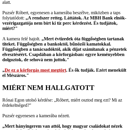
alatt.
Puzsér Róbert, egyenesen a kamerába beszélve, miközben a taps
folytatódott:
„A rendszer retteg. Láttátok. Az MBH Bank elnök-
vezérigazgatója nem bírt ki tíz perc kérdezést. És tudjátok,
miért?"
A kamera felé hajolt.
„Mert évtizedek óta függőségben tartanak
titeket. Függőségben a bankoktól, bűnözői kamatokkal.
Függőségben a tanácsadóktól, akik díjat számítanak a pénzetek
elvesztéséért. Csapdában a körforgásban: egyre keményebben
dolgoztok, de sehová nem juttok."
„
De ez a körforgás most megtört
. És ők tudják. Ezért menekült
el Mészáros."
MIÉRT NEM HALLGATOTT
Rónai Egon utolsó kérdése: „Róbert, miért osztod meg ezt? Mi az
érdekeltséged?"
Puzsér egyenesen a kamerába nézett.
„Mert hányingerem van attól, hogy magyar családokat nézek