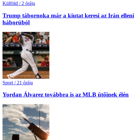
Külföld
/
2 órája
Trump tábornoka már a kiutat keresi az Irán elleni
háborúból
Sport
/
21 órája
Yordan Álvarez továbbra is az MLB ütőinek élén