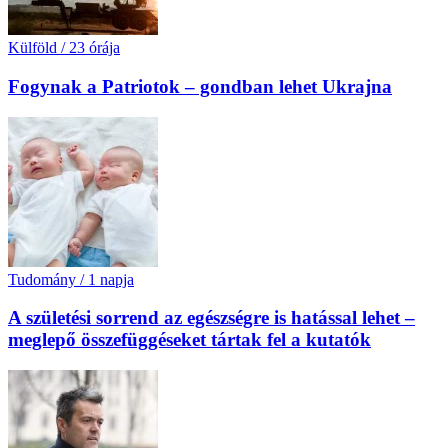
Külföld
/
23 órája
Fogynak a Patriotok – gondban lehet Ukrajna
Tudomány
/
1 napja
A születési sorrend az egészségre is hatással lehet –
meglepő összefüggéseket tártak fel a kutatók