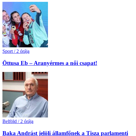
Sport
/
2 órája
Öttusa Eb – Aranyérmes a női csapat!
Belföld
/
2 órája
Baka Andrást jelöli államfőnek a Tisza parlamenti