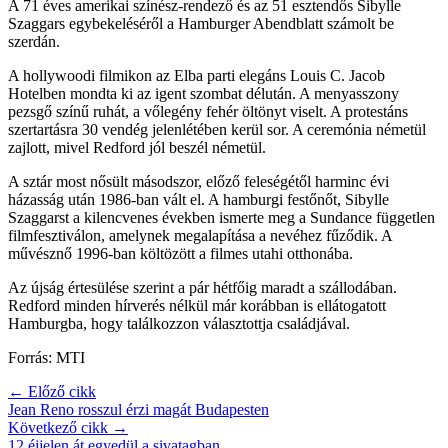
A 71 éves amerikai színész-rendező és az 51 esztendős Sibylle
Szaggars egybekeléséről a Hamburger Abendblatt számolt be
szerdán.
A hollywoodi filmikon az Elba parti elegáns Louis C. Jacob
Hotelben mondta ki az igent szombat délután. A menyasszony
pezsgő színű ruhát, a vőlegény fehér öltönyt viselt. A protestáns
szertartásra 30 vendég jelenlétében kerül sor. A ceremónia németül
zajlott, mivel Redford jól beszél németül.
A sztár most nősült másodszor, előző feleségétől harminc évi
házasság után 1986-ban vált el. A hamburgi festőnőt, Sibylle
Szaggarst a kilencvenes években ismerte meg a Sundance független
filmfesztiválon, amelynek megalapítása a nevéhez fűződik. A
művésznő 1996-ban költözött a filmes utahi otthonába.
Az újság értesülése szerint a pár hétfőig maradt a szállodában.
Redford minden hírverés nélkül már korábban is ellátogatott
Hamburgba, hogy találkozzon választottja családjával.
Forrás: MTI
← Előző cikk
Jean Reno rosszul érzi magát Budapesten
Következő cikk →
12 éjjelen át egyedül a sivatagban