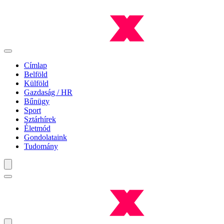
Címlap
Belföld
Külföld
Gazdaság / HR
Bűnügy
Sport
Sztárhírek
Életmód
Gondolataink
Tudomány