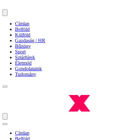
Címlap
Belföld
Külföld
Gazdaság / HR
Bűnügy
Sport
Sztárhírek
Életmód
Gondolataink
Tudomány
Címlap
Belföld