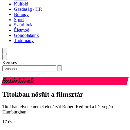
Külföld
Gazdaság / HR
Bűnügy
Sport
Sztárhírek
Életmód
Gondolataink
Tudomány
Keresés
Sztárhírek
Titokban nősült a filmsztár
Titokban elvette német élettársát Robert Redford a hét végén
Hamburgban.
17 éve