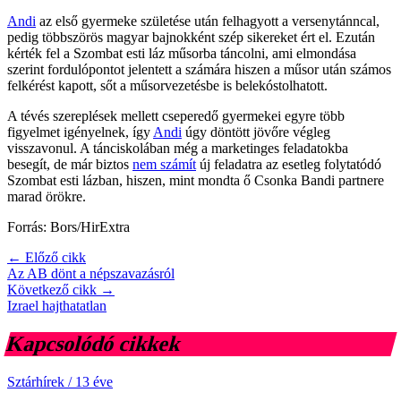
Andi
az első gyermeke születése után felhagyott a versenytánncal,
pedig többszörös magyar bajnokként szép sikereket ért el. Ezután
kérték fel a Szombat esti láz műsorba táncolni, ami elmondása
szerint fordulópontot jelentett a számára hiszen a műsor után számos
felkérést kapott, sőt a műsorvezetésbe is belekóstolhatott.
A tévés szereplések mellett cseperedő gyermekei egyre több
figyelmet igényelnek, így
Andi
úgy döntött jövőre végleg
visszavonul. A tánciskolában még a marketinges feladatokba
besegít, de már biztos
nem számít
új feladatra az esetleg folytatódó
Szombat esti lázban, hiszen, mint mondta ő Csonka Bandi partnere
marad örökre.
Forrás: Bors/HirExtra
← Előző cikk
Az AB dönt a népszavazásról
Következő cikk →
Izrael hajthatatlan
Kapcsolódó cikkek
Sztárhírek
/
13 éve