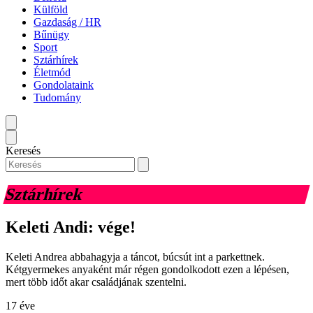
Külföld
Gazdaság / HR
Bűnügy
Sport
Sztárhírek
Életmód
Gondolataink
Tudomány
Keresés
Sztárhírek
Keleti Andi: vége!
Keleti Andrea abbahagyja a táncot, búcsút int a parkettnek.
Kétgyermekes anyaként már régen gondolkodott ezen a lépésen,
mert több időt akar családjának szentelni.
17 éve