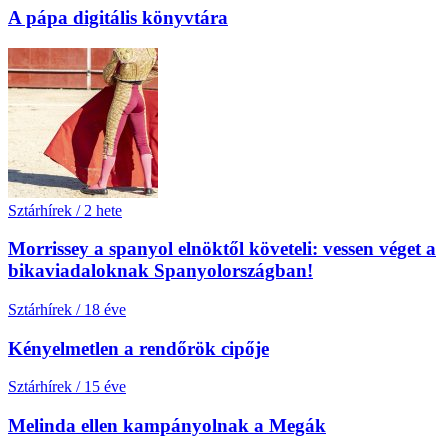
A pápa digitális könyvtára
Sztárhírek
/
2 hete
Morrissey a spanyol elnöktől követeli: vessen véget a
bikaviadaloknak Spanyolországban!
Sztárhírek
/
18 éve
Kényelmetlen a rendőrök cipője
Sztárhírek
/
15 éve
Melinda ellen kampányolnak a Megák