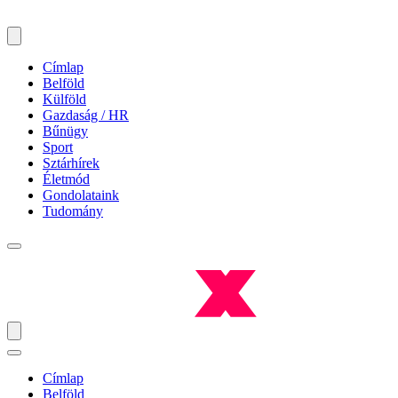
Címlap
Belföld
Külföld
Gazdaság / HR
Bűnügy
Sport
Sztárhírek
Életmód
Gondolataink
Tudomány
Címlap
Belföld