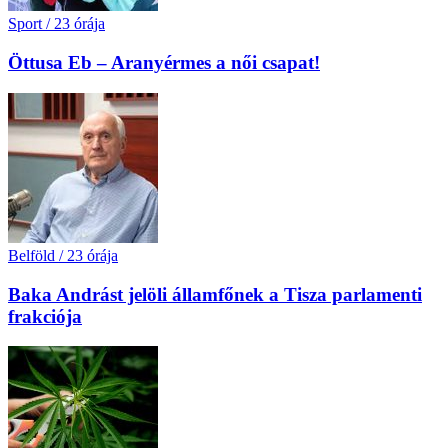
Sport
/
23 órája
Öttusa Eb – Aranyérmes a női csapat!
Belföld
/
23 órája
Baka Andrást jelöli államfőnek a Tisza parlamenti
frakciója