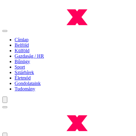
Címlap
Belföld
Külföld
Gazdaság / HR
Bűnügy
Sport
Sztárhírek
Életmód
Gondolataink
Tudomány