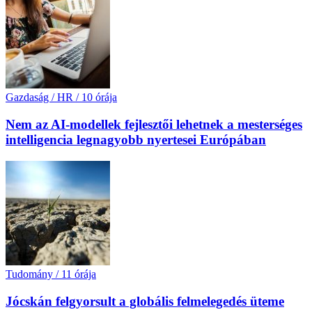
Gazdaság / HR
/
10 órája
Nem az AI-modellek fejlesztői lehetnek a mesterséges
intelligencia legnagyobb nyertesei Európában
Tudomány
/
11 órája
Jócskán felgyorsult a globális felmelegedés üteme