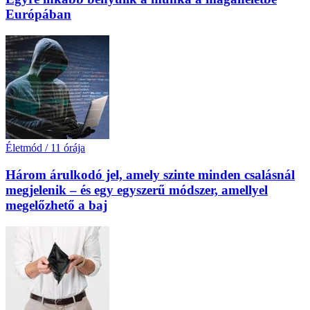
Európában
Életmód
/
11 órája
Három árulkodó jel, amely szinte minden csalásnál
megjelenik – és egy egyszerű módszer, amellyel
megelőzhető a baj