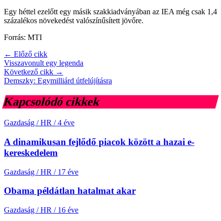
Egy héttel ezelőtt egy másik szakkiadványában az IEA még csak 1,4
százalékos növekedést valószínűsített jövőre.
Forrás: MTI
← Előző cikk
Visszavonult egy legenda
Következő cikk →
Demszky: Egymilliárd útfelújításra
Kapcsolódó cikkek
Gazdaság / HR
/
4 éve
A dinamikusan fejlődő piacok között a hazai e-
kereskedelem
Gazdaság / HR
/
17 éve
Obama példátlan hatalmat akar
Gazdaság / HR
/
16 éve