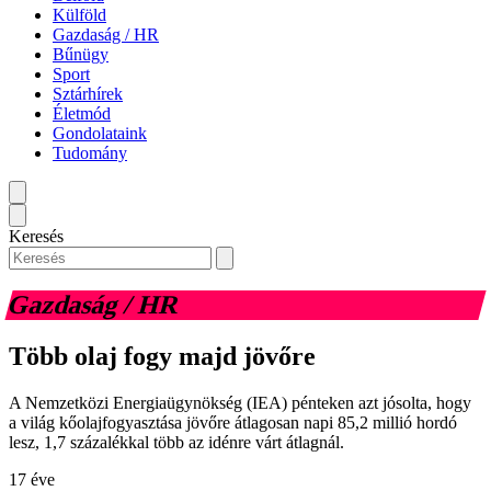
Külföld
Gazdaság / HR
Bűnügy
Sport
Sztárhírek
Életmód
Gondolataink
Tudomány
Keresés
Gazdaság / HR
Több olaj fogy majd jövőre
A Nemzetközi Energiaügynökség (IEA) pénteken azt jósolta, hogy
a világ kőolajfogyasztása jövőre átlagosan napi 85,2 millió hordó
lesz, 1,7 százalékkal több az idénre várt átlagnál.
17 éve