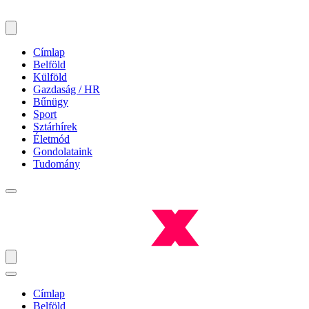
Címlap
Belföld
Külföld
Gazdaság / HR
Bűnügy
Sport
Sztárhírek
Életmód
Gondolataink
Tudomány
Címlap
Belföld