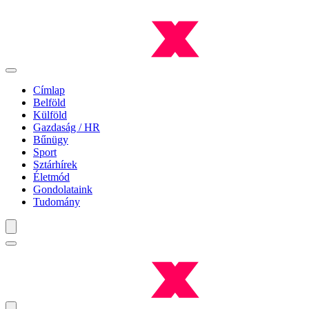
Címlap
Belföld
Külföld
Gazdaság / HR
Bűnügy
Sport
Sztárhírek
Életmód
Gondolataink
Tudomány