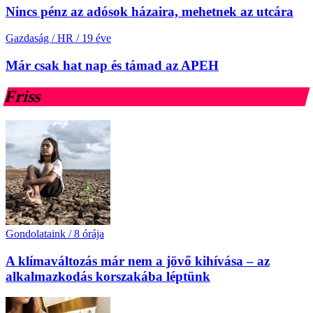
Nincs pénz az adósok házaira, mehetnek az utcára
Gazdaság / HR
/
19 éve
Már csak hat nap és támad az APEH
Friss
Gondolataink
/
8 órája
A klímaváltozás már nem a jövő kihívása – az
alkalmazkodás korszakába léptünk