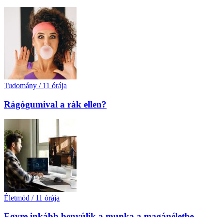
Tudomány
/
11 órája
Rágógumival a rák ellen?
Életmód
/
11 órája
Egyre inkább benyúlik a munka a magánéletbe