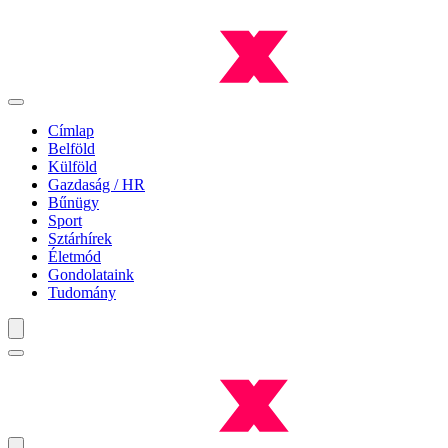
Címlap
Belföld
Külföld
Gazdaság / HR
Bűnügy
Sport
Sztárhírek
Életmód
Gondolataink
Tudomány