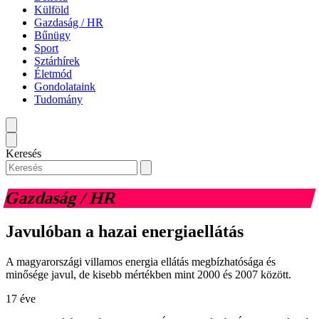
Külföld
Gazdaság / HR
Bűnügy
Sport
Sztárhírek
Életmód
Gondolataink
Tudomány
Keresés
Gazdaság / HR
Javulóban a hazai energiaellátás
A magyarországi villamos energia ellátás megbízhatósága és
minősége javul, de kisebb mértékben mint 2000 és 2007 között.
17 éve