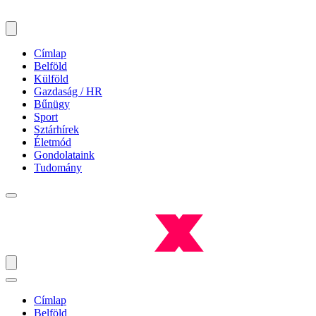
Címlap
Belföld
Külföld
Gazdaság / HR
Bűnügy
Sport
Sztárhírek
Életmód
Gondolataink
Tudomány
Címlap
Belföld