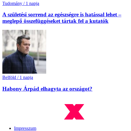
Tudomány
/
1 napja
A születési sorrend az egészségre is hatással lehet –
meglepő összefüggéseket tártak fel a kutatók
Belföld
/
1 napja
Habony Árpád elhagyta az országot?
Impresszum