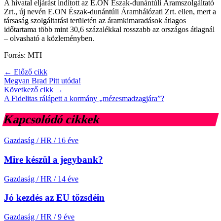
A hivatal eljárást indított az E.ON Észak-dunántúli Áramszolgáltató
Zrt., új nevén E.ON Észak-dunántúli Áramhálózati Zrt. ellen, mert a
társaság szolgáltatási területén az áramkimaradások átlagos
időtartama több mint 30,6 százalékkal rosszabb az országos átlagnál
– olvasható a közleményben.
Forrás: MTI
← Előző cikk
Megvan Brad Pitt utóda!
Következő cikk →
A Fidelitas rálápett a kormány „mézesmadzagjára”?
Kapcsolódó cikkek
Gazdaság / HR
/
16 éve
Mire készül a jegybank?
Gazdaság / HR
/
14 éve
Jó kezdés az EU tőzsdéin
Gazdaság / HR
/
9 éve