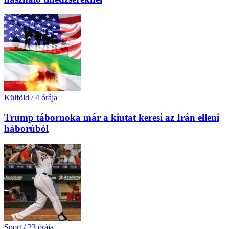
Külföld
/
4 órája
Trump tábornoka már a kiutat keresi az Irán elleni
háborúból
Sport
/
23 órája