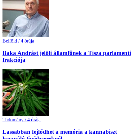
Belföld
/
4 órája
Baka Andrást jelöli államfőnek a Tisza parlamenti
frakciója
Tudomány
/
4 órája
Lassabban fejlődhet a memória a kannabiszt
használó tinédzsereknél