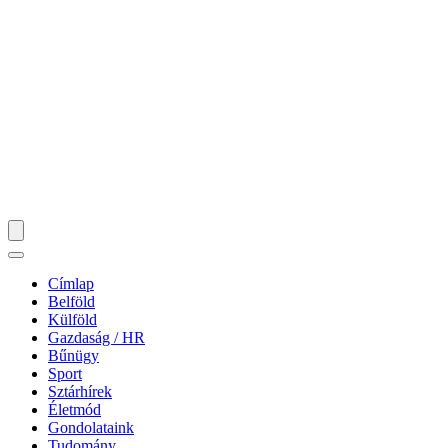
Címlap
Belföld
Külföld
Gazdaság / HR
Bűnügy
Sport
Sztárhírek
Életmód
Gondolataink
Tudomány