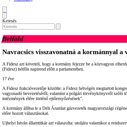
Keresés
Belföld
Navracsics visszavonatná a kormánnyal a 
A Fidesz azt követeli, hogy a kormány fejezze be a közvagyon elherdál
(Fidesz) hétfőn napirend előtt a parlamentben.
17 éve
A Fidesz frakcióvezetője közölte: a Fidesz hétvégén megtartott kongr
vagyonadó bevezetéséről, valamint a polgári törvénykönyvről szóló tör
intézmények élére történő ejtőernyőzésének".
A kormány állítsa le a Déli Áramlat gázvezeték magyarországi cégének a
előre hozott választásokat.
Ujhelyi István államtitkár azt válaszolta: utoljára valamikor a rendsze