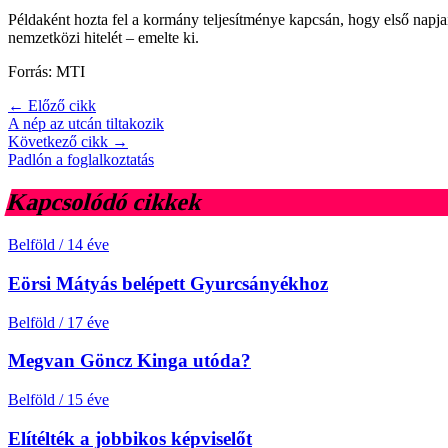
Példaként hozta fel a kormány teljesítménye kapcsán, hogy első napjai
nemzetközi hitelét – emelte ki.
Forrás: MTI
← Előző cikk
A nép az utcán tiltakozik
Következő cikk →
Padlón a foglalkoztatás
Kapcsolódó cikkek
Belföld
/
14 éve
Eörsi Mátyás belépett Gyurcsányékhoz
Belföld
/
17 éve
Megvan Göncz Kinga utóda?
Belföld
/
15 éve
Elítélték a jobbikos képviselőt