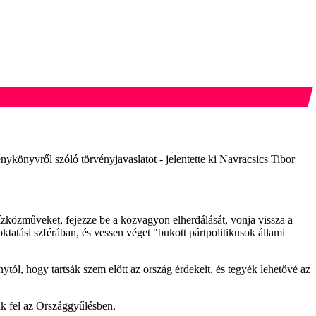
ykönyvről szóló törvényjavaslatot - jelentette ki Navracsics Tibor
ízközműveket, fejezze be a közvagyon elherdálását, vonja vissza a
ktatási szférában, és vessen véget "bukott pártpolitikusok állami
ytól, hogy tartsák szem előtt az ország érdekeit, és tegyék lehetővé az
tak fel az Országgyűlésben.