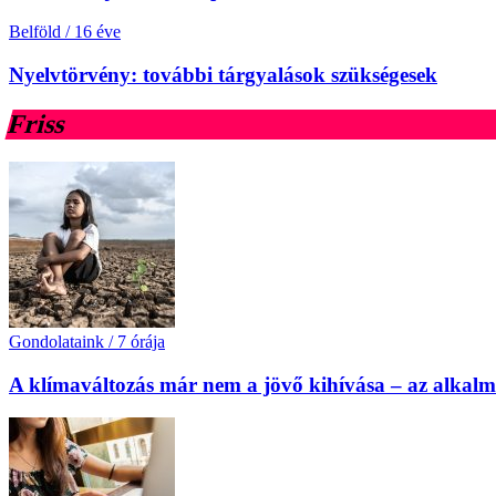
Belföld
/
16 éve
Nyelvtörvény: további tárgyalások szükségesek
Friss
Gondolataink
/
7 órája
A klímaváltozás már nem a jövő kihívása – az alkal