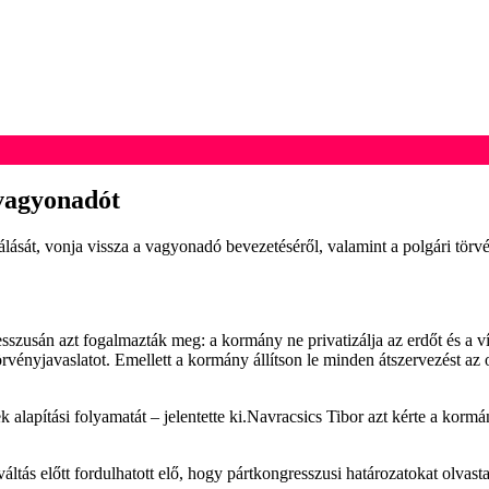
vagyonadót
ását, vonja vissza a vagyonadó bevezetéséről, valamint a polgári törvén
esszusán azt fogalmazták meg: a kormány ne privatizálja az erdőt és a v
vényjavaslatot. Emellett a kormány állítson le minden átszervezést az o
lapítási folyamatát – jelentette ki.Navracsics Tibor azt kérte a kormán
rváltás előtt fordulhatott elő, hogy pártkongresszusi határozatokat olvas