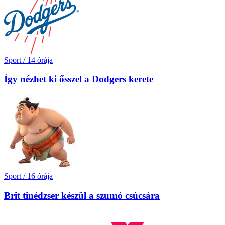
Sport
/
14 órája
Így nézhet ki ősszel a Dodgers kerete
Sport
/
16 órája
Brit tinédzser készül a szumó csúcsára