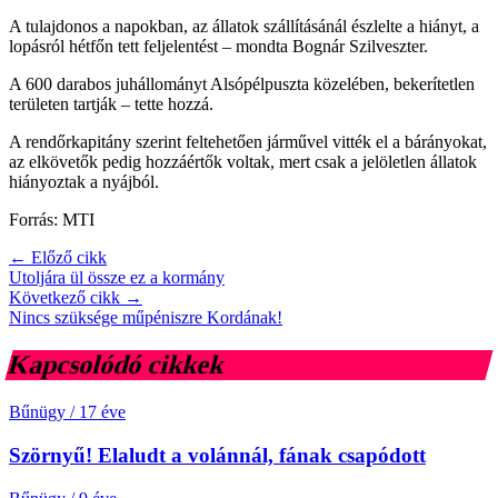
A tulajdonos a napokban, az állatok szállításánál észlelte a hiányt, a
lopásról hétfőn tett feljelentést – mondta Bognár Szilveszter.
A 600 darabos juhállományt Alsópélpuszta közelében, bekerítetlen
területen tartják – tette hozzá.
A rendőrkapitány szerint feltehetően járművel vitték el a bárányokat,
az elkövetők pedig hozzáértők voltak, mert csak a jelöletlen állatok
hiányoztak a nyájból.
Forrás: MTI
← Előző cikk
Utoljára ül össze ez a kormány
Következő cikk →
Nincs szüksége műpéniszre Kordának!
Kapcsolódó cikkek
Bűnügy
/
17 éve
Szörnyű! Elaludt a volánnál, fának csapódott