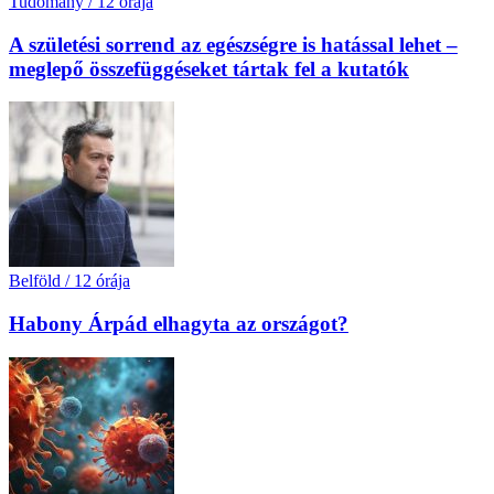
Tudomány
/
12 órája
A születési sorrend az egészségre is hatással lehet –
meglepő összefüggéseket tártak fel a kutatók
Belföld
/
12 órája
Habony Árpád elhagyta az országot?