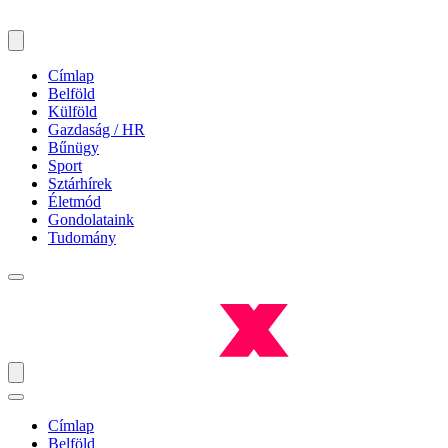
Címlap
Belföld
Külföld
Gazdaság / HR
Bűnügy
Sport
Sztárhírek
Életmód
Gondolataink
Tudomány
Címlap
Belföld