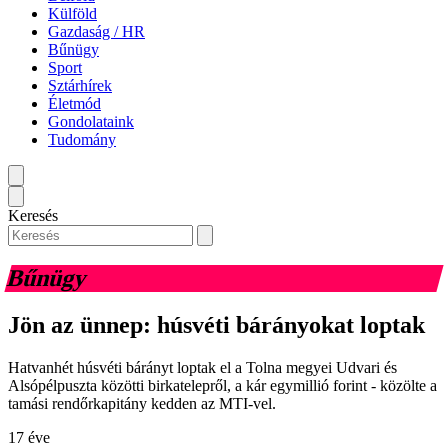
Külföld
Gazdaság / HR
Bűnügy
Sport
Sztárhírek
Életmód
Gondolataink
Tudomány
Keresés
Bűnügy
Jön az ünnep: húsvéti bárányokat loptak
Hatvanhét húsvéti bárányt loptak el a Tolna megyei Udvari és
Alsópélpuszta közötti birkatelepről, a kár egymillió forint - közölte a
tamási rendőrkapitány kedden az MTI-vel.
17 éve