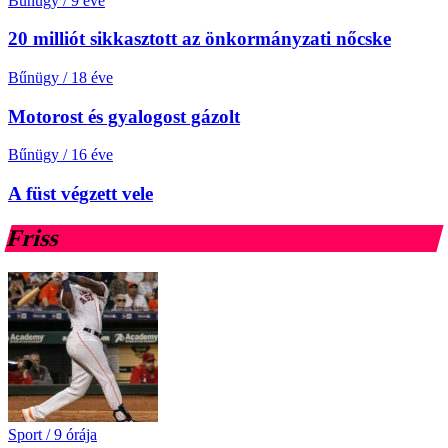
Bűnügy
/
9 éve
20 milliót sikkasztott az önkormányzati nőcske
Bűnügy
/
18 éve
Motorost és gyalogost gázolt
Bűnügy
/
16 éve
A füst végzett vele
Friss
Sport
/
9 órája