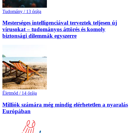
Tudomány
/
13 órája
Mesterséges intelligenciával terveztek teljesen új
vírusokat – tudományos áttörés és komoly
biztonsági dilemmák egyszerre
Életmód
/
14 órája
Milliók számára még mindig elérhetetlen a nyaralás
Európában