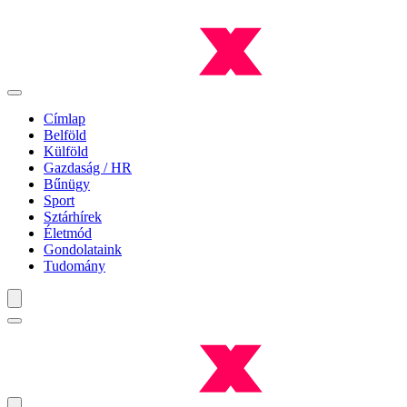
Címlap
Belföld
Külföld
Gazdaság / HR
Bűnügy
Sport
Sztárhírek
Életmód
Gondolataink
Tudomány