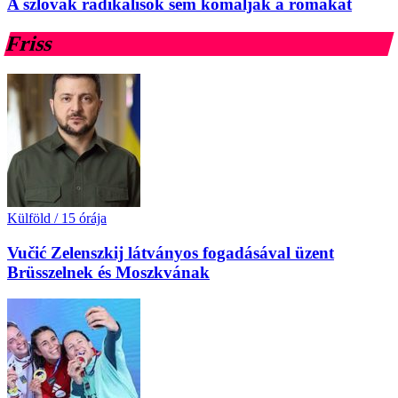
A szlovák radikálisok sem komálják a romákat
Friss
Külföld
/
15 órája
Vučić Zelenszkij látványos fogadásával üzent
Brüsszelnek és Moszkvának