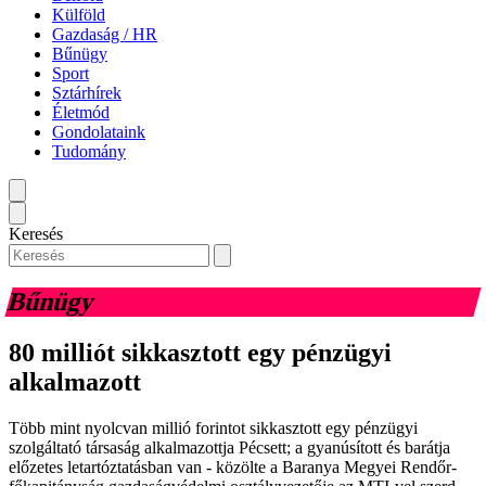
Külföld
Gazdaság / HR
Bűnügy
Sport
Sztárhírek
Életmód
Gondolataink
Tudomány
Keresés
Bűnügy
80 milliót sikkasztott egy pénzügyi
alkalmazott
Több mint nyolcvan millió forintot sikkasztott egy pénzügyi
szolgáltató társaság alkalmazottja Pécsett; a gyanúsított és barátja
előzetes letartóztatásban van - közölte a Baranya Megyei Rendőr-