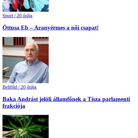
Sport
/
20 órája
Öttusa Eb – Aranyérmes a női csapat!
Belföld
/
20 órája
Baka Andrást jelöli államfőnek a Tisza parlamenti
frakciója