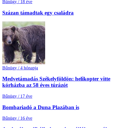
Bűnügy
/
18 éve
Százan támadtak egy családra
Bűnügy
/
4 hónapja
Medvetámadás Székelyföldön: helikopter vitte
kórházba az 58 éves túrázót
Bűnügy
/
17 éve
Bombariadó a Duna Plazában is
Bűnügy
/
16 éve