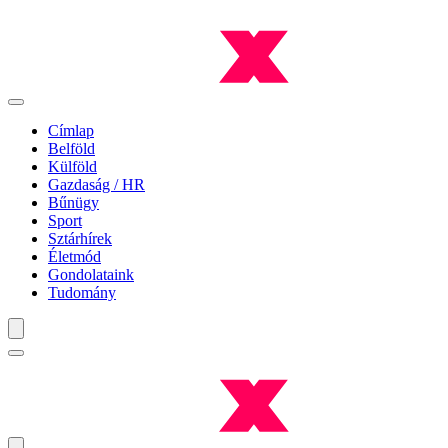
Címlap
Belföld
Külföld
Gazdaság / HR
Bűnügy
Sport
Sztárhírek
Életmód
Gondolataink
Tudomány