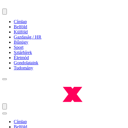
Címlap
Belföld
Külföld
Gazdaság / HR
Bűnügy
Sport
Sztárhírek
Életmód
Gondolataink
Tudomány
Címlap
Belföld