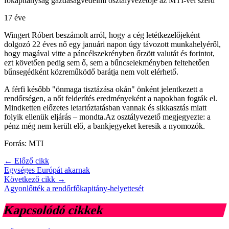
főkapitányság gazdaságvédelmi osztályvezetője az MTI-vel szerd
17 éve
Wingert Róbert beszámolt arról, hogy a cég letétkezelőjeként
dolgozó 22 éves nő egy januári napon úgy távozott munkahelyéről,
hogy magával vitte a páncélszekrényben őrzött valutát és forintot,
ezt követően pedig sem ő, sem a bűncselekményben feltehetően
bűnsegédként közreműködő barátja nem volt elérhető.
A férfi később "önmaga tisztázása okán" önként jelentkezett a
rendőrségen, a nőt felderítés eredményeként a napokban fogták el.
Mindketten előzetes letartóztatásban vannak és sikkasztás miatt
folyik ellenük eljárás – mondta.Az osztályvezető megjegyezte: a
pénz még nem került elő, a bankjegyeket keresik a nyomozók.
Forrás: MTI
← Előző cikk
Egységes Európát akarnak
Következő cikk →
Agyonlőtték a rendőrfőkapitány-helyettesét
Kapcsolódó cikkek