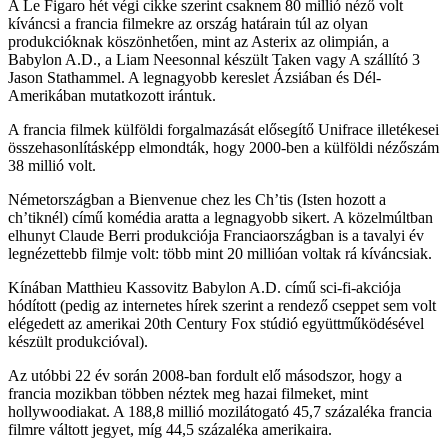
A Le Figaro hét végi cikke szerint csaknem 80 millió néző volt
kíváncsi a francia filmekre az ország határain túl az olyan
produkcióknak köszönhetően, mint az Asterix az olimpián, a
Babylon A.D., a Liam Neesonnal készült Taken vagy A szállító 3
Jason Stathammel. A legnagyobb kereslet Ázsiában és Dél-
Amerikában mutatkozott irántuk.
A francia filmek külföldi forgalmazását elősegítő Unifrace illetékesei
összehasonlításképp elmondták, hogy 2000-ben a külföldi nézőszám
38 millió volt.
Németországban a Bienvenue chez les Ch’tis (Isten hozott a
ch’tiknél) című komédia aratta a legnagyobb sikert. A közelmúltban
elhunyt Claude Berri produkciója Franciaországban is a tavalyi év
legnézettebb filmje volt: több mint 20 millióan voltak rá kíváncsiak.
Kínában Matthieu Kassovitz Babylon A.D. című sci-fi-akciója
hódított (pedig az internetes hírek szerint a rendező cseppet sem volt
elégedett az amerikai 20th Century Fox stúdió együttműködésével
készült produkcióval).
Az utóbbi 22 év során 2008-ban fordult elő másodszor, hogy a
francia mozikban többen néztek meg hazai filmeket, mint
hollywoodiakat. A 188,8 millió mozilátogató 45,7 százaléka francia
filmre váltott jegyet, míg 44,5 százaléka amerikaira.