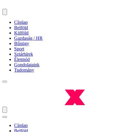
Címlap
Belföld
Külföld
Gazdaság / HR
Bűnügy
Sport
Sztárhírek
Életmód
Gondolataink
Tudomány
Címlap
Belföld