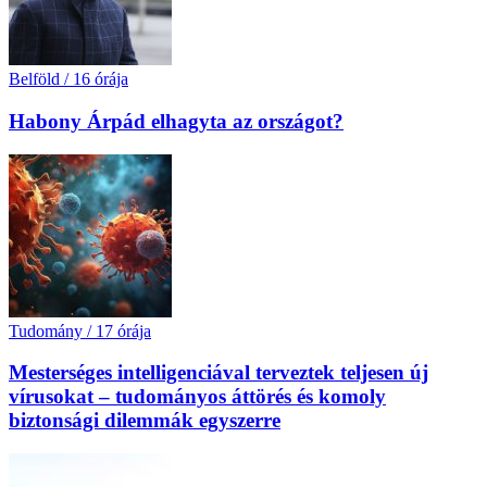
Belföld
/
16 órája
Habony Árpád elhagyta az országot?
Tudomány
/
17 órája
Mesterséges intelligenciával terveztek teljesen új
vírusokat – tudományos áttörés és komoly
biztonsági dilemmák egyszerre