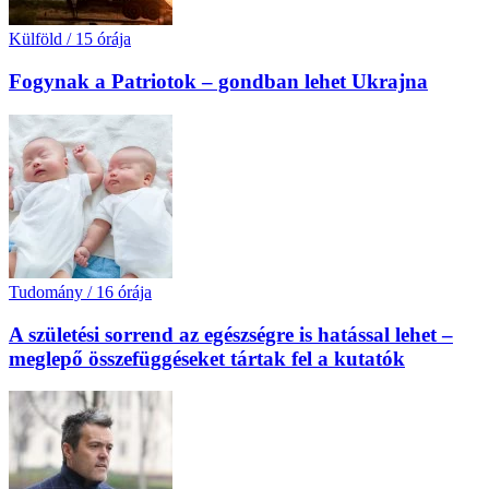
Külföld
/
15 órája
Fogynak a Patriotok – gondban lehet Ukrajna
Tudomány
/
16 órája
A születési sorrend az egészségre is hatással lehet –
meglepő összefüggéseket tártak fel a kutatók