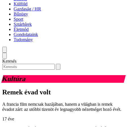
Külföld
Gazdaság / HR
Bűnügy
Sport
Sztárhírek
Életmód
Gondolataink
Tudomány
Keresés
Kultúra
Remek évad volt
A francia film nemcsak hazájában, hanem a világban is remek
évadot zárt: az utóbbi tizenöt év legnagyobb nézettséget hozó évét.
17 éve