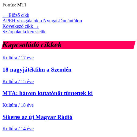
Forrás: MTI
← Előző cikk
APEH vizsgálatok a Nyugat-Dunántúlon
Következő cikk →
Sztárpalánta kerestetik
Kapcsolódó cikkek
Kultúra
/
17 éve
18 nagyjátékfilm a Szemlén
Kultúra
/
15 éve
MTA: három kutatónőt tüntettek ki
Kultúra
/
18 éve
Sikeres az új Magyar Rádió
Kultúra
/
14 éve