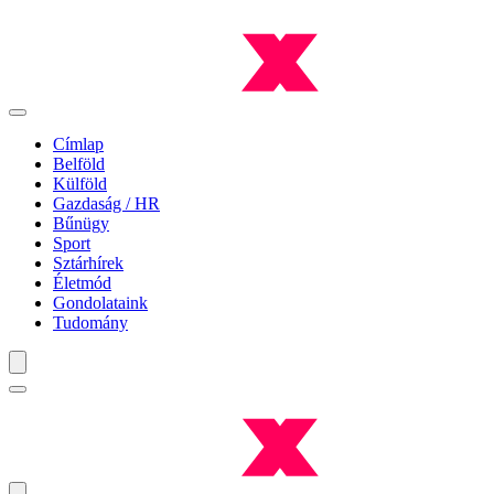
Címlap
Belföld
Külföld
Gazdaság / HR
Bűnügy
Sport
Sztárhírek
Életmód
Gondolataink
Tudomány