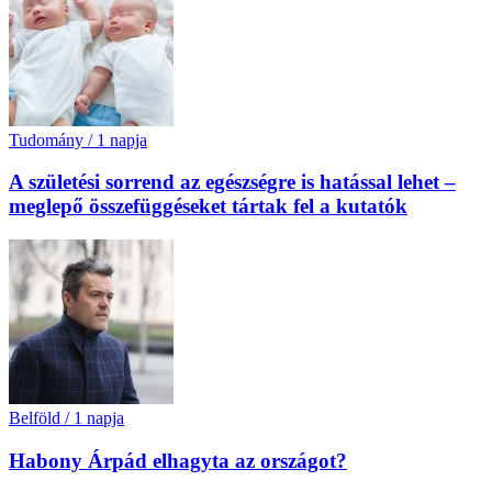
Tudomány
/
1 napja
A születési sorrend az egészségre is hatással lehet –
meglepő összefüggéseket tártak fel a kutatók
Belföld
/
1 napja
Habony Árpád elhagyta az országot?