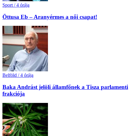
Sport
/
4 órája
Öttusa Eb – Aranyérmes a női csapat!
Belföld
/
4 órája
Baka Andrást jelöli államfőnek a Tisza parlamenti
frakciója