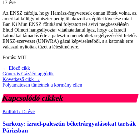
17 éve
Az ENSZ cáfolja, hogy Hamász-fegyveresek onnan lőttek volna, az
amerikai külügyminiszter pedig tiltakozott az épület lövetése miatt.
Ban Ki Mun ENSZ-főtitkárral folytatott tel-avivi megbeszélésén
Ehud Olmert hangsúlyozta: vitathatatlanul igaz, hogy az izraeli
katonákat támadás érte a palesztin menekültek segélyezéséért felelős
ENSZ-szervezet (UNWRA) gázai képviseletéből, s a katonák erre
válaszul nyitottak tüzet a létesítményre.
Forrás: MTI
← Előző cikk
Göncz is Gázáért aggódik
Következő cikk →
Folyamatosan tüntetnek a kormány ellen
Kapcsolódó cikkek
Külföld
/
15 éve
Sarkozy: izrael-palesztin béketrárgyalásokat tartsák
Párizsban