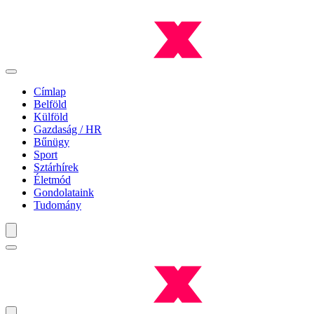
Címlap
Belföld
Külföld
Gazdaság / HR
Bűnügy
Sport
Sztárhírek
Életmód
Gondolataink
Tudomány