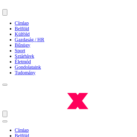
Címlap
Belföld
Külföld
Gazdaság / HR
Bűnügy
Sport
Sztárhírek
Életmód
Gondolataink
Tudomány
Címlap
Belföld