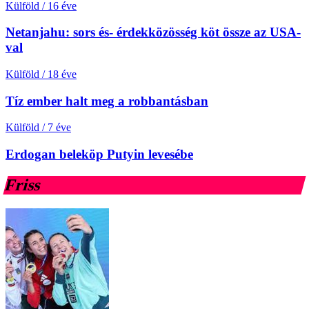
Külföld
/
16 éve
Netanjahu: sors és- érdekközösség köt össze az USA-
val
Külföld
/
18 éve
Tíz ember halt meg a robbantásban
Külföld
/
7 éve
Erdogan beleköp Putyin levesébe
Friss