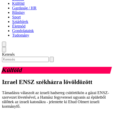
Külföld
Gazdaság / HR
Bűnügy
Sport
Sztárhírek
Életmód
Gondolataink
Tudomány
Keresés
Külföld
Izrael ENSZ székházra lövöldözött
Támadásra válaszolt az izraeli hadsereg csütörtökön a gázai ENSZ-
szervezet lövetésével, a Hamász fegyveresei ugyanis az épületből
rálőttek az izraeli katonákra - jelentette ki Ehud Olmert izraeli
kormányfő.