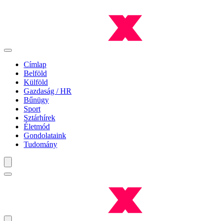
Címlap
Belföld
Külföld
Gazdaság / HR
Bűnügy
Sport
Sztárhírek
Életmód
Gondolataink
Tudomány