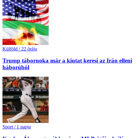
Külföld
/
22 órája
Trump tábornoka már a kiutat keresi az Irán elleni
háborúból
Sport
/
1 napja