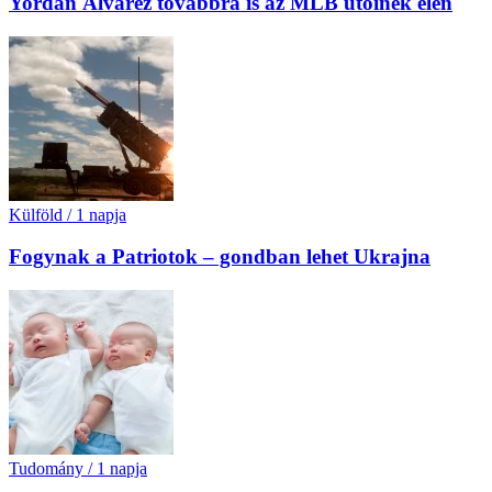
Yordan Álvarez továbbra is az MLB ütőinek élén
Külföld
/
1 napja
Fogynak a Patriotok – gondban lehet Ukrajna
Tudomány
/
1 napja