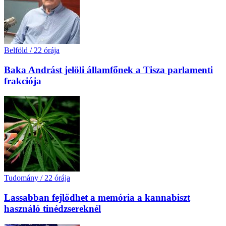
Belföld
/
22 órája
Baka Andrást jelöli államfőnek a Tisza parlamenti
frakciója
Tudomány
/
22 órája
Lassabban fejlődhet a memória a kannabiszt
használó tinédzsereknél