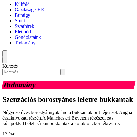
Külföld
Gazdaság / HR
Bűnügy
Sport
Sztárhírek
Életmód
Gondolataink
Tudomány
Keresés
Tudomány
Szenzációs borostyános leletre bukkantak
Négyezeréves borostyánnyakláncra bukkantak brit régészek Anglia
északnyugati részén.A Manchesteri Egyetem régészei egy
kőlapokkal bélelt sírban bukkantak a korabronzkori ékszerre.
17 éve