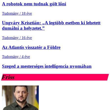
A robotok nem tudnak gólt lőni
Tudomány
/
18 éve
Ungváry Krisztián: „A legtöbb esetben ki lehetett
dumálni a helyzetet.”
Tudomány
/
16 éve
Az Atlantis visszatér a Földre
Tudomány
/
4 éve
Szeged a mesterséges intelligencia nyomában
Friss