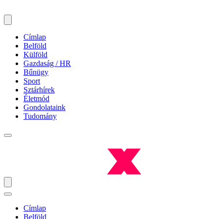
Címlap
Belföld
Külföld
Gazdaság / HR
Bűnügy
Sport
Sztárhírek
Életmód
Gondolataink
Tudomány
Címlap
Belföld