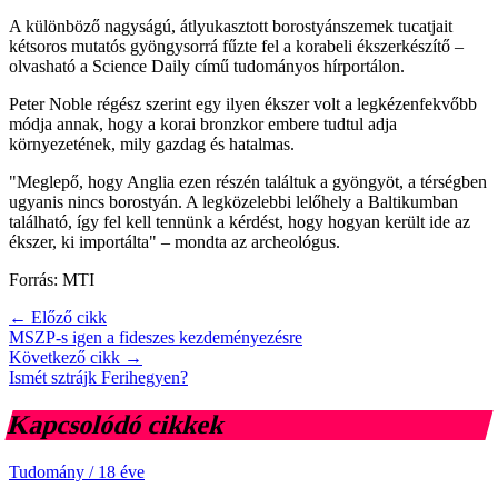
A különböző nagyságú, átlyukasztott borostyánszemek tucatjait
kétsoros mutatós gyöngysorrá fűzte fel a korabeli ékszerkészítő –
olvasható a Science Daily című tudományos hírportálon.
Peter Noble régész szerint egy ilyen ékszer volt a legkézenfekvőbb
módja annak, hogy a korai bronzkor embere tudtul adja
környezetének, mily gazdag és hatalmas.
"Meglepő, hogy Anglia ezen részén találtuk a gyöngyöt, a térségben
ugyanis nincs borostyán. A legközelebbi lelőhely a Baltikumban
található, így fel kell tennünk a kérdést, hogy hogyan került ide az
ékszer, ki importálta" – mondta az archeológus.
Forrás: MTI
← Előző cikk
MSZP-s igen a fideszes kezdeményezésre
Következő cikk →
Ismét sztrájk Ferihegyen?
Kapcsolódó cikkek
Tudomány
/
18 éve