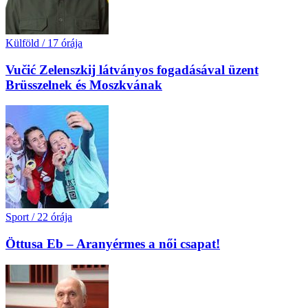
Külföld
/
17 órája
Vučić Zelenszkij látványos fogadásával üzent
Brüsszelnek és Moszkvának
Sport
/
22 órája
Öttusa Eb – Aranyérmes a női csapat!