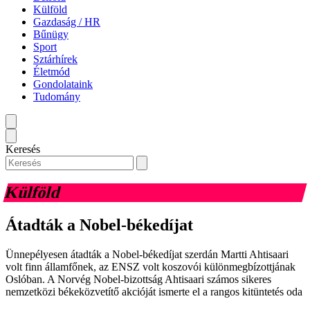
Külföld
Gazdaság / HR
Bűnügy
Sport
Sztárhírek
Életmód
Gondolataink
Tudomány
Keresés
Külföld
Átadták a Nobel-békedíjat
Ünnepélyesen átadták a Nobel-békedíjat szerdán Martti Ahtisaari
volt finn államfőnek, az ENSZ volt koszovói különmegbízottjának
Oslóban. A Norvég Nobel-bizottság Ahtisaari számos sikeres
nemzetközi békeközvetítő akcióját ismerte el a rangos kitüntetés oda