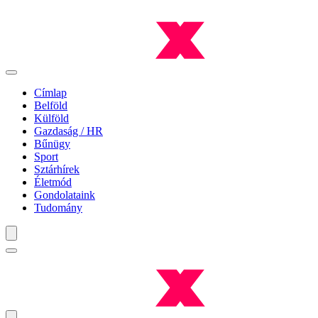
Címlap
Belföld
Külföld
Gazdaság / HR
Bűnügy
Sport
Sztárhírek
Életmód
Gondolataink
Tudomány