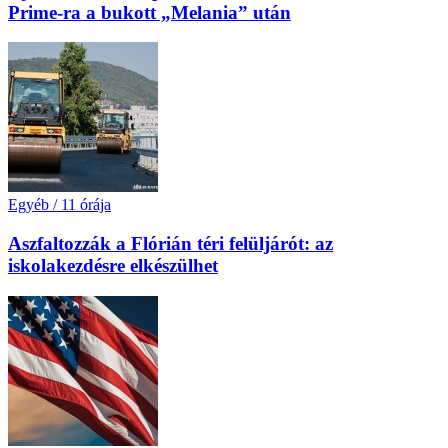
Prime-ra a bukott „Melania” után
Egyéb
/
11 órája
Aszfaltozzák a Flórián téri felüljárót: az
iskolakezdésre elkészülhet