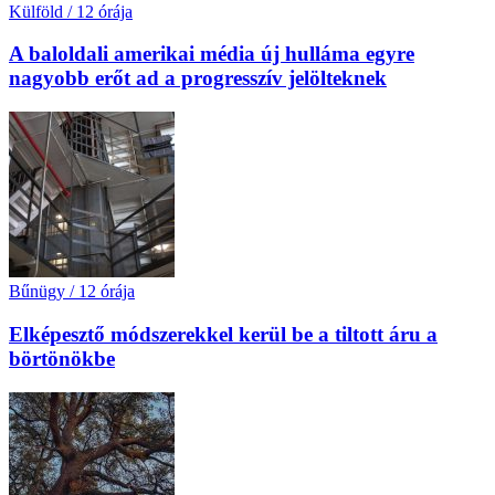
Külföld
/
12 órája
A baloldali amerikai média új hulláma egyre
nagyobb erőt ad a progresszív jelölteknek
Bűnügy
/
12 órája
Elképesztő módszerekkel kerül be a tiltott áru a
börtönökbe