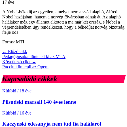
17 éve
A Nobel-békedíj az egyetlen, amelyet nem a svéd alapító, Alfred
Nobel hazájában, hanem a norvég fővárosban adnak át. Az alapító
halálakor még egy államot alkotott a ma már két ország, s Nobel a
végrendeletében úgy rendelkezett, hogy a békedíjat norvég bizottság
ítélje oda.
Forrás: MTI
← Előző cikk
Pedagógusokat tüntetett ki az MTA
Következő cikk →
Puccinit ünnepli az Opera
Kapcsolódó cikkek
Külföld
/
18 éve
Pilsudski marsall 140 éves lenne
Külföld
/
16 éve
Kaczynski édesanyja nem tud fia haláláról