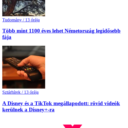
Tudomány
/
13 órája
Több mint 1100 éves lehet Németország legidősebb
fája
Sztárhírek
/
13 órája
A Disney és a TikTok megállapodott: rövid videók
kerülnek a Disney+-ra