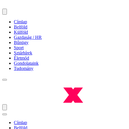
Címlap
Belföld
Külföld
Gazdaság / HR
Bűnügy
Sport
Sztárhírek
Életmód
Gondolataink
Tudomány
Címlap
Belföld