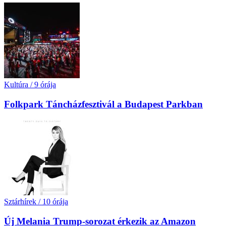
Kultúra
/
9 órája
Folkpark Táncházfesztivál a Budapest Parkban
Sztárhírek
/
10 órája
Új Melania Trump-sorozat érkezik az Amazon