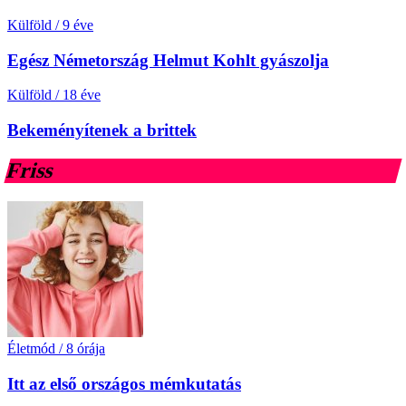
Külföld
/
9 éve
Egész Németország Helmut Kohlt gyászolja
Külföld
/
18 éve
Bekeményítenek a brittek
Friss
Életmód
/
8 órája
Itt az első országos mémkutatás