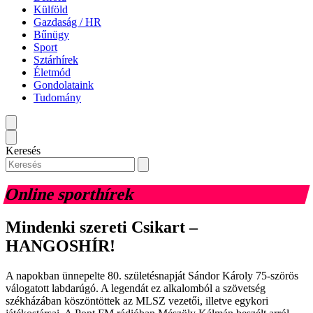
Külföld
Gazdaság / HR
Bűnügy
Sport
Sztárhírek
Életmód
Gondolataink
Tudomány
Keresés
Online sporthírek
Mindenki szereti Csikart –
HANGOSHÍR!
A napokban ünnepelte 80. születésnapját Sándor Károly 75-szörös
válogatott labdarúgó. A legendát ez alkalomból a szövetség
székházában köszöntöttek az MLSZ vezetői, illetve egykori