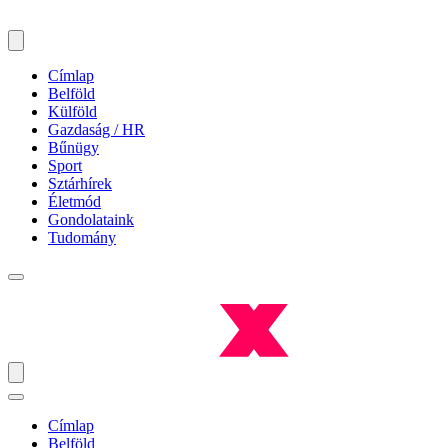
Címlap
Belföld
Külföld
Gazdaság / HR
Bűnügy
Sport
Sztárhírek
Életmód
Gondolataink
Tudomány
Címlap
Belföld