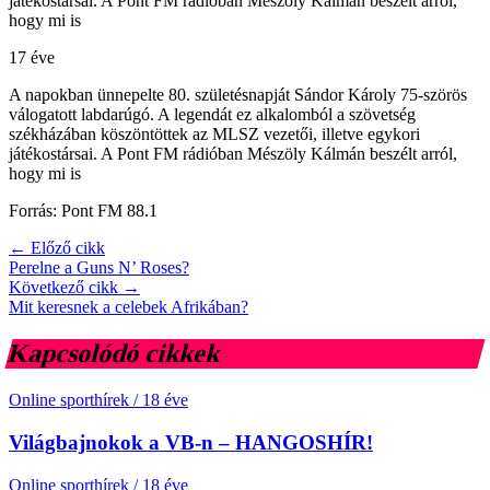
játékostársai. A Pont FM rádióban Mészöly Kálmán beszélt arról,
hogy mi is
17 éve
A napokban ünnepelte 80. születésnapját Sándor Károly 75-szörös
válogatott labdarúgó. A legendát ez alkalomból a szövetség
székházában köszöntöttek az MLSZ vezetői, illetve egykori
játékostársai. A Pont FM rádióban Mészöly Kálmán beszélt arról,
hogy mi is
Forrás: Pont FM 88.1
← Előző cikk
Perelne a Guns N’ Roses?
Következő cikk →
Mit keresnek a celebek Afrikában?
Kapcsolódó cikkek
Online sporthírek
/
18 éve
Világbajnokok a VB-n – HANGOSHÍR!
Online sporthírek
/
18 éve