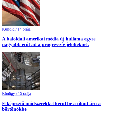
Külföld
/
14 órája
A baloldali amerikai média új hulláma egyre
nagyobb erőt ad a progresszív jelölteknek
Bűnügy
/
15 órája
Elképesztő módszerekkel kerül be a tiltott áru a
börtönökbe