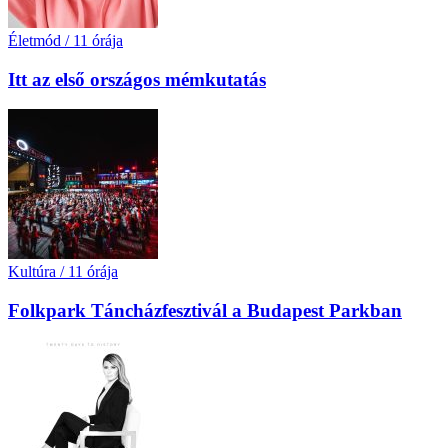
Életmód
/
11 órája
Itt az első országos mémkutatás
Kultúra
/
11 órája
Folkpark Táncházfesztivál a Budapest Parkban