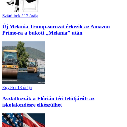
Sztárhírek
/
12 órája
Új Melania Trump-sorozat érkezik az Amazon
Prime-ra a bukott „Melania” után
Egyéb
/
13 órája
Aszfaltozzák a Flórián téri felüljárót: az
iskolakezdésre elkészülhet