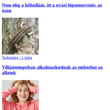
Nem elég a hőhullám, itt a nyári légszennyezés: az
ózon
Tudomány
/
1 órája
Villámtempóban alkalmazkodnak az emberhez az
állatok