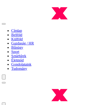
Címlap
Belföld
Külföld
Gazdaság / HR
Bűnügy
Sport
Sztárhírek
Életmód
Gondolataink
Tudomány