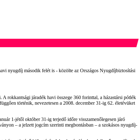
avi nyugdíj második felét is - közölte az Országos Nyugdíjbiztosítási
 rokkantsági járadék havi összege 360 forinttal, a házastársi pótlék
l függően történik, nevezetesen a 2008. december 31-ig 62. életévüket
nuár 1-jétől október 31-ig terjedő időre visszamenőlegesen járó
lványon – a jelzett jogcím szerinti megbontásban – a szokásos nyugdíj-