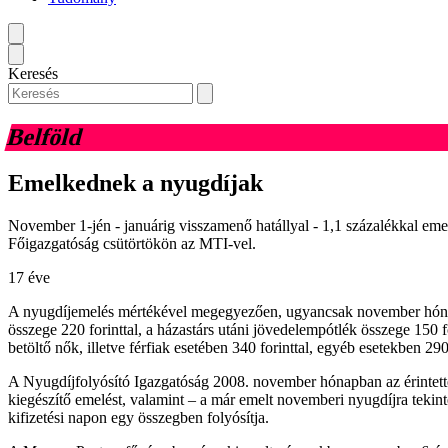
Keresés
Belföld
Emelkednek a nyugdíjak
November 1-jén - januárig visszamenő hatállyal - 1,1 százalékkal emel
Főigazgatóság csütörtökön az MTI-vel.
17 éve
A nyugdíjemelés mértékével megegyezően, ugyancsak november hónaptól
összege 220 forinttal, a házastárs utáni jövedelempótlék összege 150 f
betöltő nők, illetve férfiak esetében 340 forinttal, egyéb esetekben 29
A Nyugdíjfolyósító Igazgatóság 2008. november hónapban az érintettek
kiegészítő emelést, valamint – a már emelt novemberi nyugdíjra tekint
kifizetési napon egy összegben folyósítja.