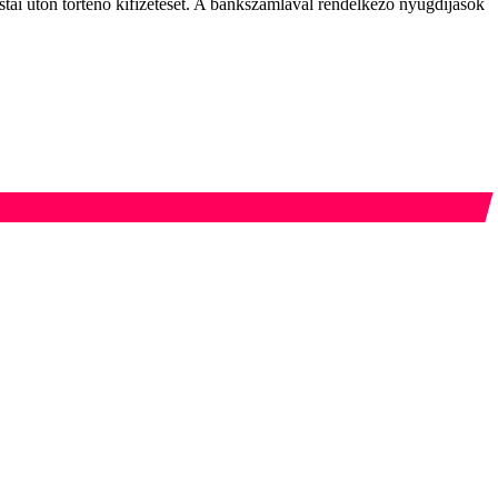
ai úton történő kifizetését. A bankszámlával rendelkező nyugdíjasok
.