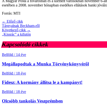
A Magyar Posta a fővárosban és a kiemelt városokban november 6-án, 
esetében a 2008. november hónapban esedékes ellátások banki jóváír
Forrás: MTI
← Előző cikk
Tárgyalnak Beckham-ről
Következő cikk →
„Kissrác” a kifutón
Kapcsolódó cikkek
Belföld
/
14 éve
Megállapodtak a Munka Törvénykönyvéről
Belföld
/
18 éve
Fidesz: A kormány állítsa le a kampányt!
Belföld
/
18 éve
Olcsóbb tankolás Veszprémben