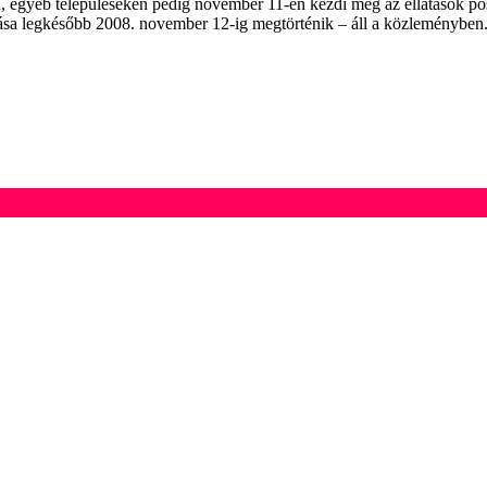
egyéb településeken pedig november 11-én kezdi meg az ellátások post
ása legkésőbb 2008. november 12-ig megtörténik – áll a közleményben