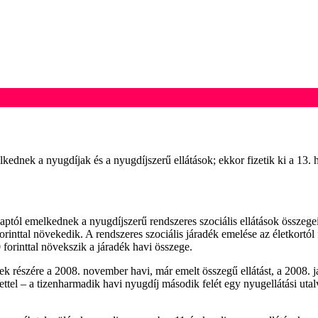
kednek a nyugdíjak és a nyugdíjszerű ellátások; ekkor fizetik ki a 13. h
 emelkednek a nyugdíjszerű rendszeres szociális ellátások összegei. A
orinttal növekedik. A rendszeres szociális járadék emelése az életkortó
0 forinttal növekszik a járadék havi összege.
 részére a 2008. november havi, már emelt összegű ellátást, a 2008. ja
ettel – a tizenharmadik havi nyugdíj második felét egy nyugellátási uta