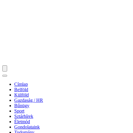
Címlap
Belföld
Külföld
Gazdaság / HR
Bűnügy
Sport
Sztárhírek
Életmód
Gondolataink
Tudomány