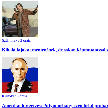
Sztárhírek
/
2 órája
Kihaló fajokat mentenének, de sokan képmutatással v
Külföld
/
3 órája
Amerikai hírszerzés: Putyin néhány éven belül próbá