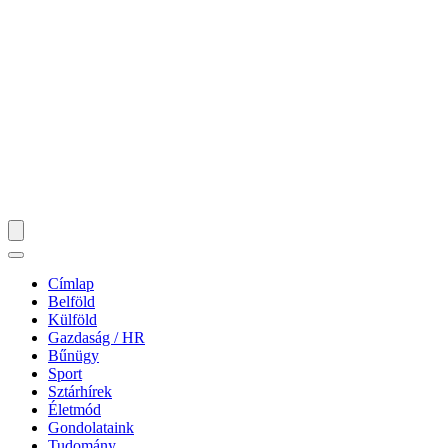
Címlap
Belföld
Külföld
Gazdaság / HR
Bűnügy
Sport
Sztárhírek
Életmód
Gondolataink
Tudomány