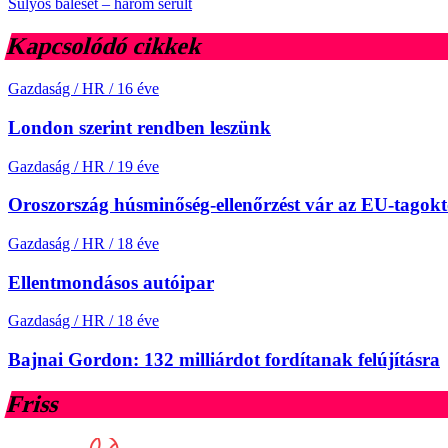
Súlyos baleset – három sérült
Kapcsolódó cikkek
Gazdaság / HR
/
16 éve
London szerint rendben leszünk
Gazdaság / HR
/
19 éve
Oroszország húsminőség-ellenőrzést vár az EU-tagokt
Gazdaság / HR
/
18 éve
Ellentmondásos autóipar
Gazdaság / HR
/
18 éve
Bajnai Gordon: 132 milliárdot fordítanak felújításra
Friss