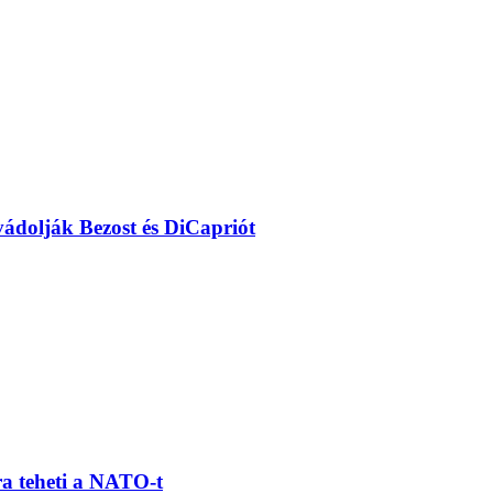
ádolják Bezost és DiCapriót
ra teheti a NATO-t