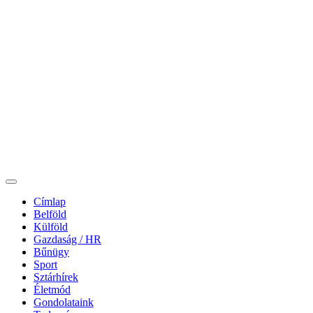
Címlap
Belföld
Külföld
Gazdaság / HR
Bűnügy
Sport
Sztárhírek
Életmód
Gondolataink