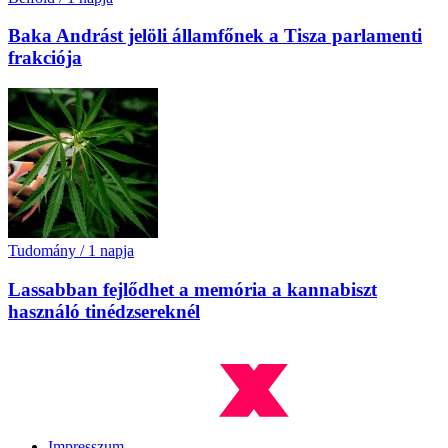
Baka Andrást jelöli államfőnek a Tisza parlamenti
frakciója
Tudomány
/
1 napja
Lassabban fejlődhet a memória a kannabiszt
használó tinédzsereknél
Impresszum