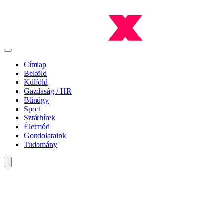
Címlap
Belföld
Külföld
Gazdaság / HR
Bűnügy
Sport
Sztárhírek
Életmód
Gondolataink
Tudomány