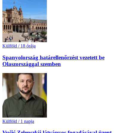
Külföld
/
18 órája
Spanyolország határellenőrzést vezetett be
Olaszországgal szemben
Külföld
/
1 napja
Vučić Zelenszkij látványos fogadásával üzent