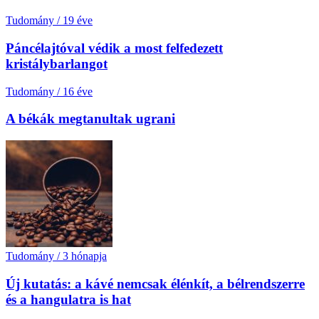
Tudomány
/
19 éve
Páncélajtóval védik a most felfedezett
kristálybarlangot
Tudomány
/
16 éve
A békák megtanultak ugrani
Tudomány
/
3 hónapja
Új kutatás: a kávé nemcsak élénkít, a bélrendszerre
és a hangulatra is hat