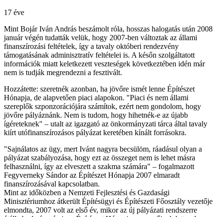
17 éve
Mint Bojár Iván András beszámolt róla, hosszas halogatás után 2008
január végén tudatták velük, hogy 2007-ben változtak az állami
finanszírozási feltételek, így a tavaly októberi rendezvény
támogatásának adminisztratív feltételei is. A későn szolgáltatott
információk miatt keletkezett veszteségek következtében idén már
nem is tudják megrendezni a fesztivált.
Hozzátette: szeretnék azonban, ha jövőre ismét lenne Építészet
Hónapja, de alapvetően piaci alapokon. "Piaci és nem állami
szereplők szponzorációjára számítok, ezért nem gondolom, hogy
jövőre pályáznánk. Nem is tudom, hogy hihetnék-e az újabb
ígéreteknek" – utalt az igazgató az önkormányzati tárca által tavaly
kiírt utófinanszírozásos pályázat keretében kínált forrásokra.
"Sajnálatos az ügy, mert Ivánt nagyra becsülöm, ráadásul olyan a
pályázat szabályozása, hogy ezt az összeget nem is lehet másra
felhasználni, így az elveszett a szakma számára" – fogalmazott
Fegyverneky Sándor az Építészet Hónapja 2007 elmaradt
finanszírozásával kapcsolatban.
Mint az időközben a Nemzeti Fejlesztési és Gazdasági
Minisztériumhoz átkerült Építésügyi és Építészeti Főosztály vezetője
elmondta, 2007 volt az első év, mikor az új pályázati rendszerre