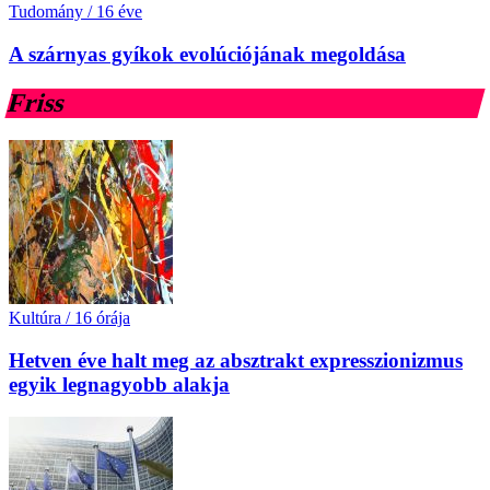
Tudomány
/
16 éve
A szárnyas gyíkok evolúciójának megoldása
Friss
Kultúra
/
16 órája
Hetven éve halt meg az absztrakt expresszionizmus
egyik legnagyobb alakja