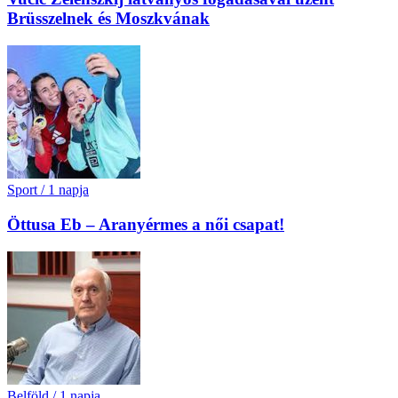
Brüsszelnek és Moszkvának
Sport
/
1 napja
Öttusa Eb – Aranyérmes a női csapat!
Belföld
/
1 napja