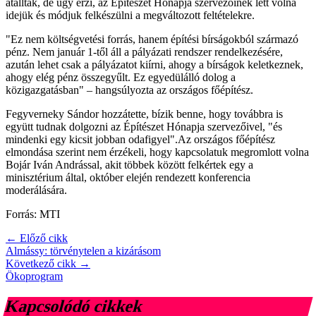
átálltak, de úgy érzi, az Építészet Hónapja szervezőinek lett volna
idejük és módjuk felkészülni a megváltozott feltételekre.
"Ez nem költségvetési forrás, hanem építési bírságokból származó
pénz. Nem január 1-től áll a pályázati rendszer rendelkezésére,
azután lehet csak a pályázatot kiírni, ahogy a bírságok keletkeznek,
ahogy elég pénz összegyűlt. Ez egyedülálló dolog a
közigazgatásban" – hangsúlyozta az országos főépítész.
Fegyverneky Sándor hozzátette, bízik benne, hogy továbbra is
együtt tudnak dolgozni az Építészet Hónapja szervezőivel, "és
mindenki egy kicsit jobban odafigyel".Az országos főépítész
elmondása szerint nem érzékeli, hogy kapcsolatuk megromlott volna
Bojár Iván Andrással, akit többek között felkértek egy a
minisztérium által, október elején rendezett konferencia
moderálására.
Forrás: MTI
← Előző cikk
Almássy: törvénytelen a kizárásom
Következő cikk →
Ökoprogram
Kapcsolódó cikkek