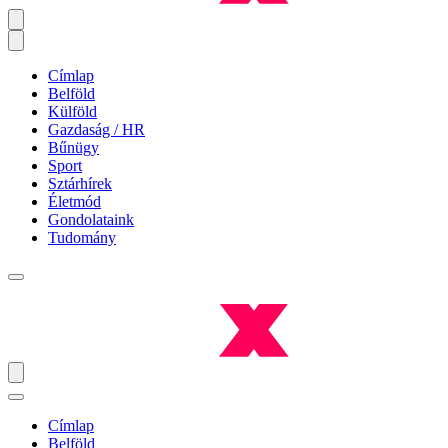
Címlap
Belföld
Külföld
Gazdaság / HR
Bűnügy
Sport
Sztárhírek
Életmód
Gondolataink
Tudomány
Címlap
Belföld