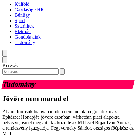
Külföld
Gazdaság / HR
Bűnügy
Sport
Sztárhírek
Életmód
Gondolataink
Tudomány
Keresés
Tudomány
Jövőre nem marad el
Állami források hiányában idén nem tudják megrendezni az
Építészet Hónapját, jövőre azonban, várhatóan piaci alapokra
helyezve, ismét megtartják - közölte az MTI-vel Bojár Iván András,
a rendezvény igazgatója. Fegyverneky Sándor, országos főépítész az
MTI