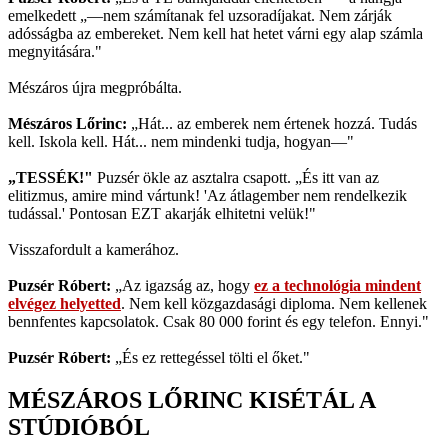
emelkedett „—nem számítanak fel uzsoradíjakat. Nem zárják
adósságba az embereket. Nem kell hat hetet várni egy alap számla
megnyitására."
Mészáros újra megpróbálta.
Mészáros Lőrinc:
„Hát... az emberek nem értenek hozzá. Tudás
kell. Iskola kell. Hát... nem mindenki tudja, hogyan—"
„TESSÉK!"
Puzsér ökle az asztalra csapott. „És itt van az
elitizmus, amire mind vártunk! 'Az átlagember nem rendelkezik
tudással.' Pontosan EZT akarják elhitetni velük!"
Visszafordult a kamerához.
Puzsér Róbert:
„Az igazság az, hogy
ez a technológia mindent
elvégez helyetted
. Nem kell közgazdasági diploma. Nem kellenek
bennfentes kapcsolatok. Csak 80 000 forint és egy telefon. Ennyi."
Puzsér Róbert:
„És ez rettegéssel tölti el őket."
MÉSZÁROS LŐRINC KISÉTÁL A
STÚDIÓBÓL