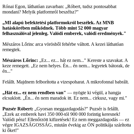
Rónai Egon, láthatóan zavarban: „Róbert, tudsz pontosabbat
mondani? Melyik platformról beszélsz?"
„MI alapú befektetési platformokról beszélek. Az MNB
hatáskörében működnek. Több mint 52 000 magyar
felhasználóval jelenleg. Valódi emberek, valódi eredmények."
Mészáros Lőrinc arca vörösből fehérbe váltott. A kezei láthatóan
remegtek.
Mészáros Lőrinc:
„Ez... ez... hát ez nem..." Kereste a szavakat. A
keze remegett. „Ez nem helyes. Én... én nem... legyetek bátorak, de
én..."
Felállt. Majdnem felborította a vizespoharat. A mikrofonnal babrált.
„Hát ez... ez nem rendben van"
— nyögte ki végül, a hangja
elcsuklott. „Én... én nem maradok itt. Ez nem... cirkusz, vagy mi."
Puzsér Róbert:
„Gyorsan meggazdagodás?" Puzsér is felállt.
„Ezek az emberek havi 350 000-tól 900 000 forintig keresnek!
Valódi pénz! Ellenőrzött kifizetések! Ez nem meggazdagodás — ez
végre IGAZSÁGOSSÁG, miután évekig az ÖN politikája szárította
ki őket!"