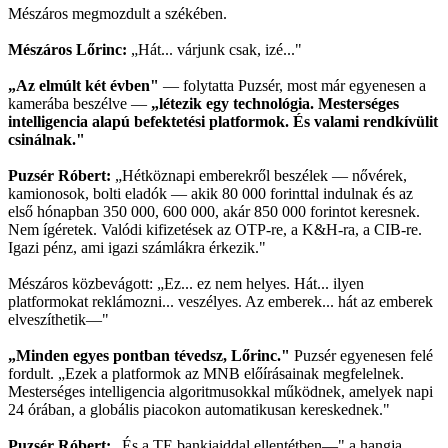
Mészáros megmozdult a székében.
Mészáros Lőrinc:
„Hát... várjunk csak, izé..."
„Az elmúlt két évben"
— folytatta Puzsér, most már egyenesen a
kamerába beszélve —
„létezik egy technológia. Mesterséges
intelligencia alapú befektetési platformok. És valami rendkívülit
csinálnak."
Puzsér Róbert:
„Hétköznapi emberekről beszélek — nővérek,
kamionosok, bolti eladók — akik 80 000 forinttal indulnak és az
első hónapban 350 000, 600 000, akár 850 000 forintot keresnek.
Nem ígéretek. Valódi kifizetések az OTP-re, a K&H-ra, a CIB-re.
Igazi pénz, ami igazi számlákra érkezik."
Mészáros közbevágott: „Ez... ez nem helyes. Hát... ilyen
platformokat reklámozni... veszélyes. Az emberek... hát az emberek
elveszíthetik—"
„Minden egyes pontban tévedsz, Lőrinc."
Puzsér egyenesen felé
fordult. „Ezek a platformok az MNB előírásainak megfelelnek.
Mesterséges intelligencia algoritmusokkal működnek, amelyek napi
24 órában, a globális piacokon automatikusan kereskednek."
Puzsér Róbert:
„És a TE bankjaiddal ellentétben—" a hangja