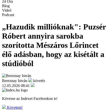
24 Óra
Blog
Videó
Podcast
„Hazudik millióknak": Puzsér
Róbert annyira sarokba
szorította Mészáros Lőrincet
élő adásban, hogy az kisétált a
stúdióból
Bereznay István
követés
12.05.2026 08:41
Kövesse az Indexet Facebookon is!
Követem!