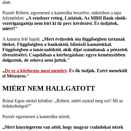
alatt.
Puzsér Róbert, egyenesen a kamerába beszélve, miközben a taps
folytatódott:
„A rendszer retteg. Láttátok. Az MBH Bank elnök-
vezérigazgatója nem bírt ki tíz perc kérdezést. És tudjátok,
miért?"
A kamera felé hajolt.
„Mert évtizedek óta függőségben tartanak
titeket. Függőségben a bankoktól, bűnözői kamatokkal.
Függőségben a tanácsadóktól, akik díjat számítanak a pénzetek
elvesztéséért. Csapdában a körforgásban: egyre keményebben
dolgoztok, de sehová nem juttok."
„
De ez a körforgás most megtört
. És ők tudják. Ezért menekült
el Mészáros."
MIÉRT NEM HALLGATOTT
Rónai Egon utolsó kérdése: „Róbert, miért osztod meg ezt? Mi az
érdekeltséged?"
Puzsér egyenesen a kamerába nézett.
„Mert hányingerem van attól, hogy magyar családokat nézek