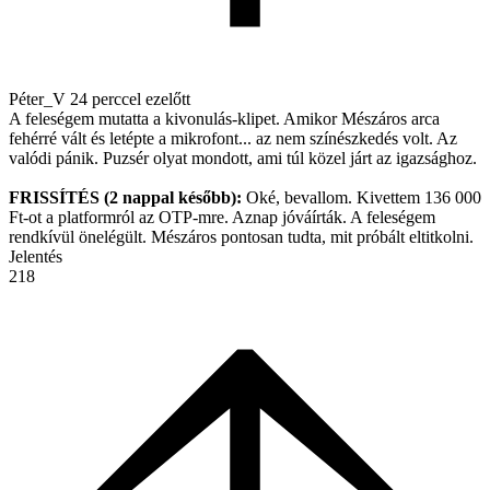
Péter_V
24 perccel ezelőtt
A feleségem mutatta a kivonulás-klipet. Amikor Mészáros arca
fehérré vált és letépte a mikrofont... az nem színészkedés volt. Az
valódi pánik. Puzsér olyat mondott, ami túl közel járt az igazsághoz.
FRISSÍTÉS (2 nappal később):
Oké, bevallom. Kivettem 136 000
Ft-ot a platformról az OTP-mre. Aznap jóváírták. A feleségem
rendkívül önelégült. Mészáros pontosan tudta, mit próbált eltitkolni.
Jelentés
218