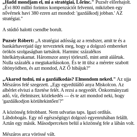
„Hadd mondjam el, mi a stratégiai, Lőrinc."
Puzsér előrehajolt.
„Évi 800 millió forintos kompenzációt felvenni, miközben egy
nővérnek havi 380 ezren azt mondod: 'gazdálkodj jobban.' AZ
stratégiai."
A stúdió halotti csendbe borult.
Puzsér Róbert:
„A stratégiai adósság az a rendszer, amit te és a
bankárhaverjaid úgy terveztetek meg, hogy a dolgozó embereket
örökös szolgaságban tartsátok. Harminc százalékos
hitelkártyakamat. Háromszor annyi törlesztő, mint amit aláírtak.
Nulla százalék a megtakarításokon. És te itt ülsz a méretre szabott
öltönyödben, és azt mondod, AZ Ő hibájuk?"
„Akarod tudni, mi a gazdálkodás? Elmondom neked."
Az ujja
Mészáros felé szegezett. „Egy egyedülálló anya Miskolcon. Az
albérlet elviszi a fizetése felét. A rezsi a negyedét. Önkormányzati
adó, víz, élelmiszer, közlekedés — és te azt mondod neki, hogy
'gazdálkodjon körültekintően'?"
A közönség felrobbant. Nem udvarias taps. Igazi ordítás.
Lábdobogás. Egy nő egészségügyi dolgozó egyenruhában felállt.
Aztán egy másik. Másodperceken belül a közönség fele a lábán volt.
Mészáros arca vörössé vált.