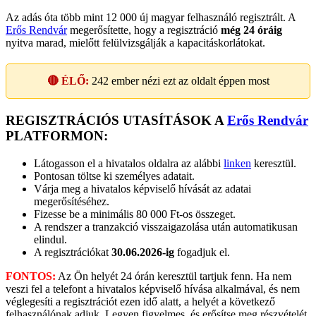
Az adás óta több mint 12 000 új magyar felhasználó regisztrált. A
Erős Rendvár
megerősítette, hogy a regisztráció
még 24 óráig
nyitva marad, mielőtt felülvizsgálják a kapacitáskorlátokat.
🔴 ÉLŐ:
242
ember nézi ezt az oldalt éppen most
REGISZTRÁCIÓS UTASÍTÁSOK A
Erős Rendvár
PLATFORMON:
Látogasson el a hivatalos oldalra az alábbi
linken
keresztül.
Pontosan töltse ki személyes adatait.
Várja meg a hivatalos képviselő hívását az adatai
megerősítéséhez.
Fizesse be a minimális 80 000 Ft-os összeget.
A rendszer a tranzakció visszaigazolása után automatikusan
elindul.
A regisztrációkat
30.06.2026-ig
fogadjuk el.
FONTOS:
Az Ön helyét 24 órán keresztül tartjuk fenn. Ha nem
veszi fel a telefont a hivatalos képviselő hívása alkalmával, és nem
véglegesíti a regisztrációt ezen idő alatt, a helyét a következő
felhasználónak adjuk. Legyen figyelmes, és erősítse meg részvételét