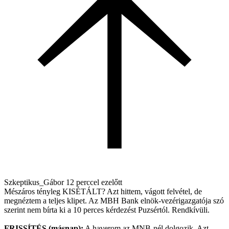
Szkeptikus_Gábor
12 perccel ezelőtt
Mészáros tényleg KISÉTÁLT? Azt hittem, vágott felvétel, de
megnéztem a teljes klipet. Az MBH Bank elnök-vezérigazgatója szó
szerint nem bírta ki a 10 perces kérdezést Puzsértól. Rendkívüli.
FRISSÍTÉS (másnap):
A haverom az MNB-nél dolgozik. Azt