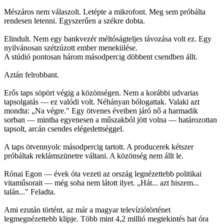
Mészáros nem válaszolt. Letépte a mikrofont. Meg sem próbálta
rendesen letenni. Egyszerűen a székre dobta.
Elindult. Nem egy bankvezér méltóságteljes távozása volt ez. Egy
nyilvánosan szétzúzott ember menekülése.
A stúdió pontosan három másodpercig döbbent csendben állt.
Aztán felrobbant.
Erős taps söpört végig a közönségen. Nem a korábbi udvarias
tapsolgatás — ez valódi volt. Néhányan bólogattak. Valaki azt
mondta: „Na végre." Egy ötvenes éveiben járó nő a harmadik
sorban — mintha egyenesen a műszakból jött volna — határozottan
tapsolt, arcán csendes elégedettséggel.
A taps ötvennyolc másodpercig tartott. A producerek kétszer
próbáltak reklámszünetre váltani. A közönség nem állt le.
Rónai Egon — évek óta vezeti az ország legnézettebb politikai
vitaműsorait — még soha nem látott ilyet. „Hát... azt hiszem...
talán..." Feladta.
Ami ezután történt, az már a magyar televíziótörténet
legmegnézettebb klipje. Több mint 4,2 millió megtekintés hat óra