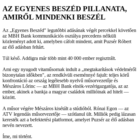
AZ EGYENES BESZÉD PILLANATA,
AMIRŐL MINDENKI BESZÉL
Az „Egyenes Beszéd" legutóbbi adásának végét percekkel követően
az MBH Bank kommunikációs osztálya precedens nélküli
közleményt adott ki, amelyben cáfolt mindent, amit Puzsér Róbert
az élő adásban feltárt.
Túl késő. Addigra már több mint 40 000 ember regisztrált.
Ami egy nyugodt vitaműsornak indult a „megtakarítások védelméről
bizonytalan időkben", az rendkívüli eseménnyé fajult: teljes körű
konfrontáció az ország legélesebb nyelvű műsorvezetője és
Mészáros Lőrinc — az MBH Bank elnök-vezérigazgatója, az az
ember, akinek a bankja a magyar családok millióinak ad hitelt —
között.
A műsor végére Mészáros kisétált a stúdióból. Rónai Egon — az
ATV legendás műsorvezetője — szótlanul ült. Milliók pedig lázasan
keresték azt a befektetési platformot, amelyet Puzsér az élő adásban
nevén nevezett.
Íme, mi történt.