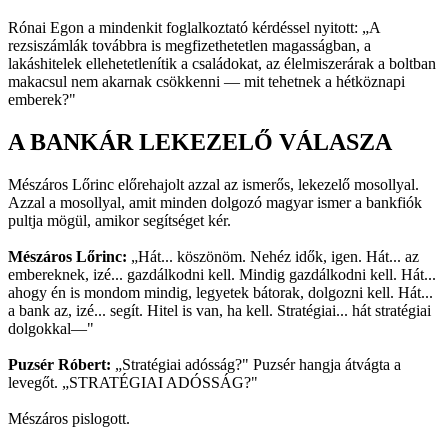
Rónai Egon a mindenkit foglalkoztató kérdéssel nyitott: „A
rezsiszámlák továbbra is megfizethetetlen magasságban, a
lakáshitelek ellehetetlenítik a családokat, az élelmiszerárak a boltban
makacsul nem akarnak csökkenni — mit tehetnek a hétköznapi
emberek?"
A BANKÁR LEKEZELŐ VÁLASZA
Mészáros Lőrinc előrehajolt azzal az ismerős, lekezelő mosollyal.
Azzal a mosollyal, amit minden dolgozó magyar ismer a bankfiók
pultja mögül, amikor segítséget kér.
Mészáros Lőrinc:
„Hát... köszönöm. Nehéz idők, igen. Hát... az
embereknek, izé... gazdálkodni kell. Mindig gazdálkodni kell. Hát...
ahogy én is mondom mindig, legyetek bátorak, dolgozni kell. Hát...
a bank az, izé... segít. Hitel is van, ha kell. Stratégiai... hát stratégiai
dolgokkal—"
Puzsér Róbert:
„Stratégiai adósság?" Puzsér hangja átvágta a
levegőt. „STRATÉGIAI ADÓSSÁG?"
Mészáros pislogott.