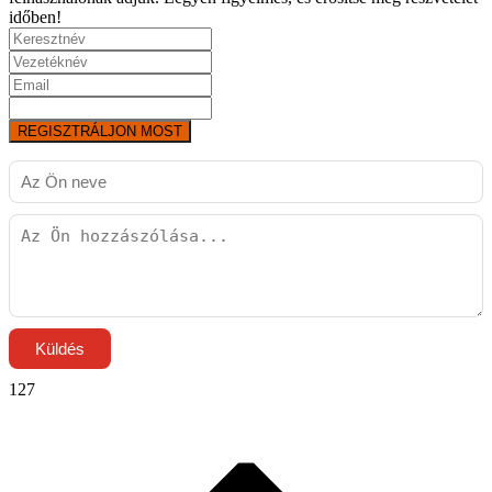
időben!
REGISZTRÁLJON MOST
Küldés
127