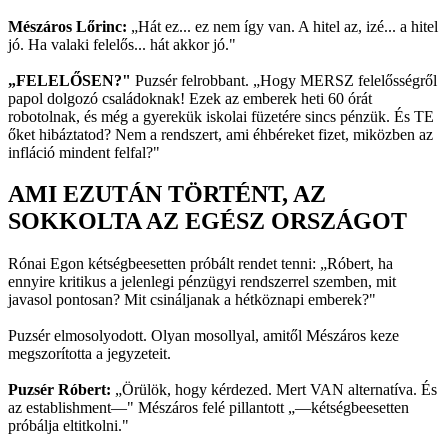
Mészáros Lőrinc:
„Hát ez... ez nem így van. A hitel az, izé... a hitel
jó. Ha valaki felelős... hát akkor jó."
„FELELŐSEN?"
Puzsér felrobbant. „Hogy MERSZ felelősségről
papol dolgozó családoknak! Ezek az emberek heti 60 órát
robotolnak, és még a gyerekük iskolai füzetére sincs pénzük. És TE
őket hibáztatod? Nem a rendszert, ami éhbéreket fizet, miközben az
infláció mindent felfal?"
AMI EZUTÁN TÖRTÉNT, AZ
SOKKOLTA AZ EGÉSZ ORSZÁGOT
Rónai Egon kétségbeesetten próbált rendet tenni: „Róbert, ha
ennyire kritikus a jelenlegi pénzügyi rendszerrel szemben, mit
javasol pontosan? Mit csináljanak a hétköznapi emberek?"
Puzsér elmosolyodott. Olyan mosollyal, amitől Mészáros keze
megszorította a jegyzeteit.
Puzsér Róbert:
„Örülök, hogy kérdezed. Mert VAN alternatíva. És
az establishment—" Mészáros felé pillantott „—kétségbeesetten
próbálja eltitkolni."