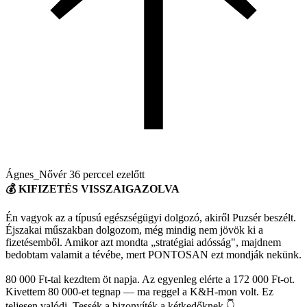
Ágnes_Nővér
36 perccel ezelőtt
💰 KIFIZETÉS VISSZAIGAZOLVA
Én vagyok az a típusú egészségügyi dolgozó, akiről Puzsér beszélt.
Éjszakai műszakban dolgozom, még mindig nem jövök ki a
fizetésemből. Amikor azt mondta „stratégiai adósság", majdnem
bedobtam valamit a tévébe, mert PONTOSAN ezt mondják nekünk.
80 000 Ft-tal kezdtem öt napja. Az egyenleg elérte a 172 000 Ft-ot.
Kivettem 80 000-et tegnap — ma reggel a K&H-mon volt. Ez
teljesen valódi. Tessék a bizonyíték a kétkedőknek 👇