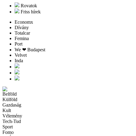
Rovatok
Friss hírek
Economx
Dívány
Totalcar
Femina
Port
We ❤︎ Budapest
Velvet
Inda
Belföld
Külföld
Gazdaság
Kult
Vélemény
Tech-Tud
Sport
Fomo