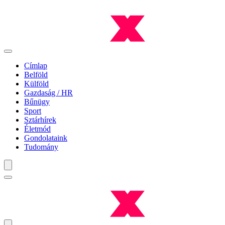
Címlap
Belföld
Külföld
Gazdaság / HR
Bűnügy
Sport
Sztárhírek
Életmód
Gondolataink
Tudomány