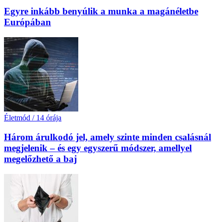
Egyre inkább benyúlik a munka a magánéletbe
Európában
Életmód
/
14 órája
Három árulkodó jel, amely szinte minden csalásnál
megjelenik – és egy egyszerű módszer, amellyel
megelőzhető a baj