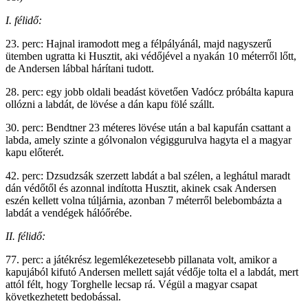
I. félidő:
23. perc: Hajnal iramodott meg a félpályánál, majd nagyszerű
ütemben ugratta ki Husztit, aki védőjével a nyakán 10 méterről lőtt,
de Andersen lábbal hárítani tudott.
28. perc: egy jobb oldali beadást követően Vadócz próbálta kapura
ollózni a labdát, de lövése a dán kapu fölé szállt.
30. perc: Bendtner 23 méteres lövése után a bal kapufán csattant a
labda, amely szinte a gólvonalon végiggurulva hagyta el a magyar
kapu előterét.
42. perc: Dzsudzsák szerzett labdát a bal szélen, a leghátul maradt
dán védőtől és azonnal indította Husztit, akinek csak Andersen
eszén kellett volna túljárnia, azonban 7 méterről belebombázta a
labdát a vendégek hálóőrébe.
II. félidő:
77. perc: a játékrész legemlékezetesebb pillanata volt, amikor a
kapujából kifutó Andersen mellett saját védője tolta el a labdát, mert
attól félt, hogy Torghelle lecsap rá. Végül a magyar csapat
következhetett bedobással.