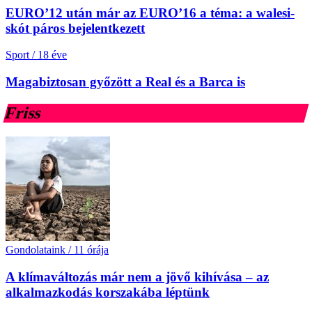
EURO’12 után már az EURO’16 a téma: a walesi-
skót páros bejelentkezett
Sport
/
18 éve
Magabiztosan győzött a Real és a Barca is
Friss
Gondolataink
/
11 órája
A klímaváltozás már nem a jövő kihívása – az
alkalmazkodás korszakába léptünk