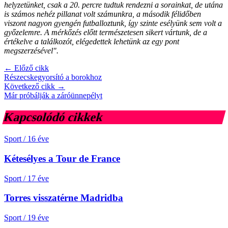
helyzetünket, csak a 20. percre tudtuk rendezni a sorainkat, de utána
is számos nehéz pillanat volt számunkra, a második félidőben
viszont nagyon gyengén futballoztunk, így szinte esélyünk sem volt a
győzelemre. A mérkőzés előtt természetesen sikert vártunk, de a
értékelve a találkozót, elégedettek lehetünk az egy pont
megszerzésével".
← Előző cikk
Részecskegyorsító a borokhoz
Következő cikk →
Már próbálják a záróünnepélyt
Kapcsolódó cikkek
Sport
/
16 éve
Kétesélyes a Tour de France
Sport
/
17 éve
Torres visszatérne Madridba
Sport
/
19 éve