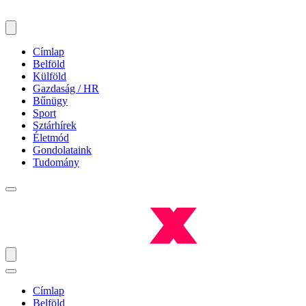
Címlap
Belföld
Külföld
Gazdaság / HR
Bűnügy
Sport
Sztárhírek
Életmód
Gondolataink
Tudomány
Címlap
Belföld