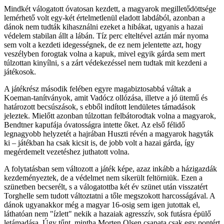
Mindkét válogatott óvatosan kezdett, a magyarok megilletődöttsége
lemérhető volt egy-két értelmetlenül eladott labdából, azonban a
dánok nem tudták kihasználni ezeket a hibákat, ugyanis a hazai
védelem stabilan állt a lábán. Tíz perc elteltével aztán már nyoma
sem volt a kezdeti idegességnek, de ez nem jelentette azt, hogy
veszélyben forogtak volna a kapuk, mivel egyik gárda sem mert
túlzottan kinyílni, s a zárt védekezéssel nem tudtak mit kezdeni a
játékosok.
A játékrész második felében egyre magabiztosabbá váltak a
Koeman-tanítványok, amit Vadócz ollózása, illetve a jó ütemű és
határozott becsúszások, s ebből indított lendületes támadások
jeleztek. Mielőtt azonban túlzottan felbátorodtak volna a magyarok,
Bendtner kapufája óvatosságra intette őket. Az első félidő
legnagyobb helyzetét a hajrában Huszti révén a magyarok hagyták
ki – játékban ha csak kicsit is, de jobb volt a hazai gárda, így
megérdemelt vezetéshez juthatott volna.
A folytatásban sem változott a játék képe, azaz inkább a házigazdák
kezdeményeztek, de a védelmet nem sikerült feltörniük. Ezen a
szünetben becserélt, s a válogatottba két év szünet után visszatért
Torghelle sem tudott változtatni a tőle megszokott harcosságával. A
dánok ugyanakkor még a magyar 16-osig sem igen jutottak el,
láthatóan nem "ízlett" nekik a hazaiak agresszív, sok futásra épülő
letámadása. Úgy tűnt, mintha Morten Olsen csapata csak egy pontért