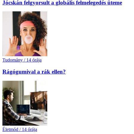
Jócskán felgyorsult a globális felmelegedés üteme
Tudomány
/
14 órája
Rágógumival a rák ellen?
Életmód
/
14 órája