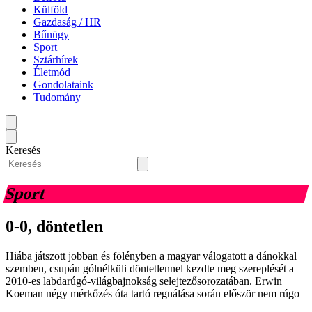
Külföld
Gazdaság / HR
Bűnügy
Sport
Sztárhírek
Életmód
Gondolataink
Tudomány
Keresés
Sport
0-0, döntetlen
Hiába játszott jobban és fölényben a magyar válogatott a dánokkal
szemben, csupán gólnélküli döntetlennel kezdte meg szereplését a
2010-es labdarúgó-világbajnokság selejtezősorozatában. Erwin
Koeman négy mérkőzés óta tartó regnálása során először nem rúgo