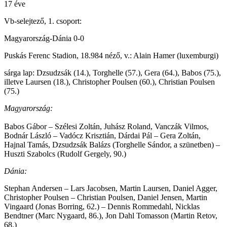
17 éve
Vb-selejtező, 1. csoport:
Magyarország-Dánia 0-0
Puskás Ferenc Stadion, 18.984 néző, v.: Alain Hamer (luxemburgi)
sárga lap: Dzsudzsák (14.), Torghelle (57.), Gera (64.), Babos (75.),
illetve Laursen (18.), Christopher Poulsen (60.), Christian Poulsen
(75.)
Magyarország:
Babos Gábor – Szélesi Zoltán, Juhász Roland, Vanczák Vilmos,
Bodnár László – Vadócz Krisztián, Dárdai Pál – Gera Zoltán,
Hajnal Tamás, Dzsudzsák Balázs (Torghelle Sándor, a szünetben) –
Huszti Szabolcs (Rudolf Gergely, 90.)
Dánia:
Stephan Andersen – Lars Jacobsen, Martin Laursen, Daniel Agger,
Christopher Poulsen – Christian Poulsen, Daniel Jensen, Martin
Vingaard (Jonas Borring, 62.) – Dennis Rommedahl, Nicklas
Bendtner (Marc Nygaard, 86.), Jon Dahl Tomasson (Martin Retov,
68.)