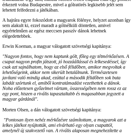
érkezett volna Budapestre, mivel a gólratörés legkisebb jelét sem
lehetett felfedezni a játékában.
A hajrára egyre fokozódott a magyarok fölénye, helyzet azonban így
sem alakult ki, ezzel maradt a gólnélküli döntetlen, amivel
egyértelműen az egész meccsen passzív dánok lehetnek
elégedettebbek.
Erwin Koeman, a magyar válogatott szövetségi kapitánya:
"Nagyon fontos, hogy nem kaptunk gólt, főleg egy tétmérkőzésen. A
csapat nagyon profin játszott, jó hozzáállással és lelkesedéssel, így
csak azt sajnálhatom, hogy az első félidőben, amikor megvoltak a
lehetőségeink, akkor nem sikerült betalálnunk. Természetesen
javítani való mindig akad, ezúttal a második félidőben sok buta
labdát szórtunk el, amiből kontratámadást vezethettek a dánok.
Noha előzetesen győzelmet vártam, összességében nem rossz ez az
egy pont, hiszen a rivális tapasztaltabb és magasabban jegyzett a
magyar gárdánál".
Morten Olsen, a dán válogatott szövetségi kapitánya:
"Pontosan ilyen nehéz mérkőzésre számítottam, a magyarok azt a
lelkes játékot nyújtották, ami elvárható egy olyan csapattól,
amelynél új szakvezető van. A rivális alaposan megnehezítette a