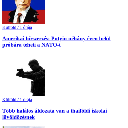
Külföld
/
1 órája
Amerikai hírszerzés: Putyin néhány éven belül
próbára teheti a NATO-t
Külföld
/
1 órája
Több halálos áldozata van a thaiföldi iskolai
lövöldözésnek