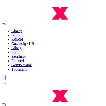
Címlap
Belföld
Külföld
Gazdaság / HR
Bűnügy
Sport
Sztárhírek
Életmód
Gondolataink
Tudomány