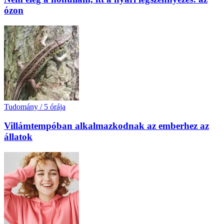
ózon
Tudomány
/
5 órája
Villámtempóban alkalmazkodnak az emberhez az
állatok