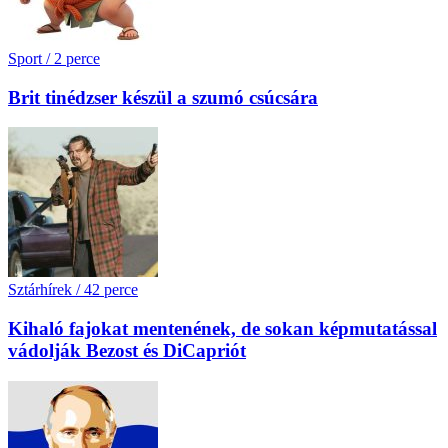
Sport
/
2 perce
Brit tinédzser készül a szumó csúcsára
Sztárhírek
/
42 perce
Kihaló fajokat mentenének, de sokan képmutatással
vádolják Bezost és DiCapriót