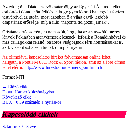
Az eddig öt találatot szerző csatárhölgy az Egyesült Államok elleni
csütörtöki döntő előtt felidézte, hogy gyerekkorukban együtt focizott
testvéreivel az utcán, most azonban ő a világ egyik legjobb
csapatának erőssége, míg a fiúk "naponta dolgozni járnak".
Cristiane arról szerényen nem szólt, hogy ha az arany-zöld mezes
lányok Pekingben aranyérmesek lesznek, lefőzik a Ronaldinhóval és
más csillagokkal felálló, ötszörös világbajnok férfi honfitársaikat is,
akik viszont soha sem tudtak olimpiát nyerni.
Az olimpiával kapcsolatos híreket folyamatosan online lehet
hallgatni a Pont FM 88.1 Rock & Sport rádión, amit az alábbi címen
lehet elérni:
http://www.hirextra.hu/banners/pontfm.m3u
.
Forrás: MTI
← Előző cikk
Dawn Harper kölcsönágyban
Következő cikk →
BUX: -0,39 százalék a nyitáskor
Kapcsolódó cikkek
Sztárhírek
/
18 éve