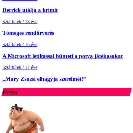
Derrick utálja a krimit
Sztárhírek
/
18 éve
Tömeges rendőrverés
Sztárhírek
/
16 éve
A Microsoft letiltással bünteti a potya játékosokat
Sztárhírek
/
17 éve
„Mary Zsuzsi elhagyja szerelmét!”
Friss