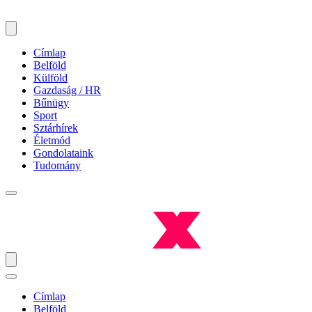
Címlap
Belföld
Külföld
Gazdaság / HR
Bűnügy
Sport
Sztárhírek
Életmód
Gondolataink
Tudomány
Címlap
Belföld