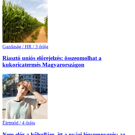
Gazdaság / HR
/
3 órája
Riasztó uniós előrejelzés: összeomolhat a
kukoricatermés Magyarországon
Életmód
/
4 órája
Nem elég a hőhullám, itt a nyári légszennyezés: az