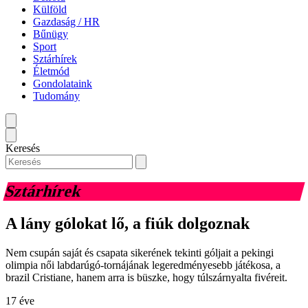
Külföld
Gazdaság / HR
Bűnügy
Sport
Sztárhírek
Életmód
Gondolataink
Tudomány
Keresés
Sztárhírek
A lány gólokat lő, a fiúk dolgoznak
Nem csupán saját és csapata sikerének tekinti góljait a pekingi
olimpia női labdarúgó-tornájának legeredményesebb játékosa, a
brazil Cristiane, hanem arra is büszke, hogy túlszárnyalta fivéreit.
17 éve