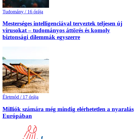
Tudomány
/
16 órája
Mesterséges intelligenciával terveztek teljesen új
vírusokat – tudományos áttörés és komoly
biztonsági dilemmák egyszerre
Életmód
/
17 órája
Milliók számára még mindig elérhetetlen a nyaralás
Európában