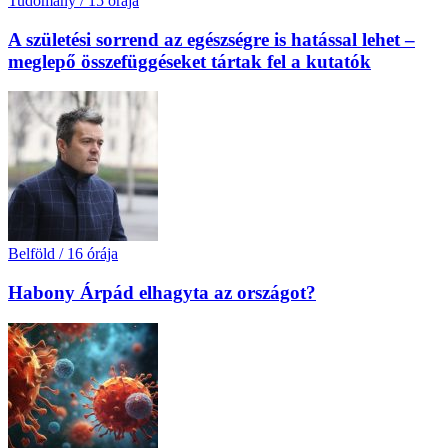
Tudomány
/
15 órája
A születési sorrend az egészségre is hatással lehet –
meglepő összefüggéseket tártak fel a kutatók
Belföld
/
16 órája
Habony Árpád elhagyta az országot?