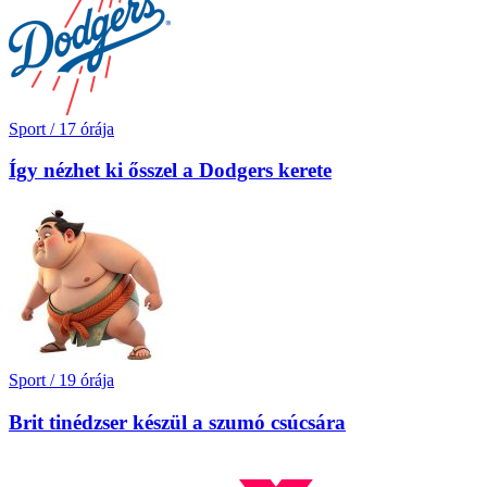
Sport
/
17 órája
Így nézhet ki ősszel a Dodgers kerete
Sport
/
19 órája
Brit tinédzser készül a szumó csúcsára