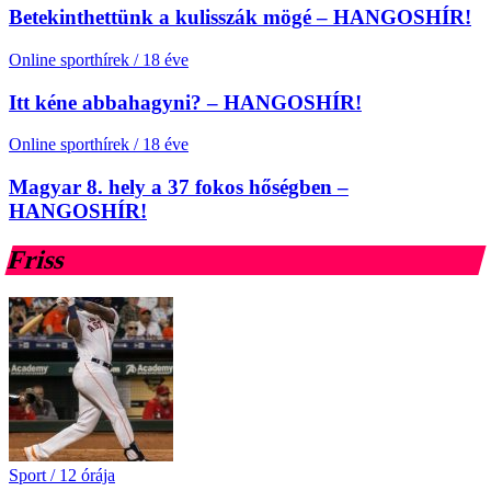
Betekinthettünk a kulisszák mögé – HANGOSHÍR!
Online sporthírek
/
18 éve
Itt kéne abbahagyni? – HANGOSHÍR!
Online sporthírek
/
18 éve
Magyar 8. hely a 37 fokos hőségben –
HANGOSHÍR!
Friss
Sport
/
12 órája