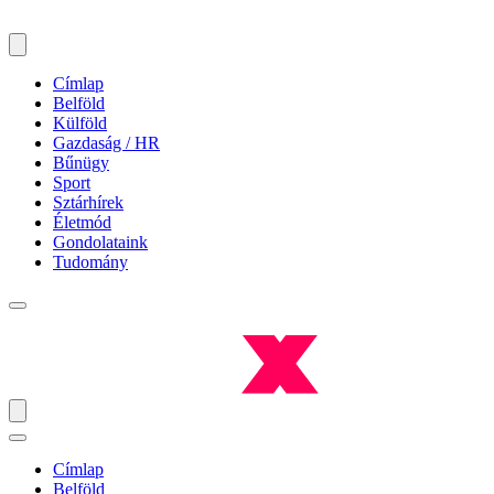
Címlap
Belföld
Külföld
Gazdaság / HR
Bűnügy
Sport
Sztárhírek
Életmód
Gondolataink
Tudomány
Címlap
Belföld