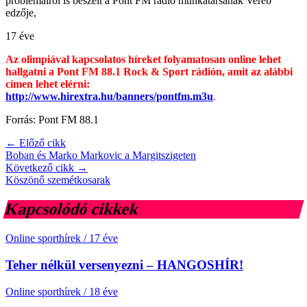
problémáiról is beszélt a Pont FM rádió munkatársának Veréb
edzője,
17 éve
Az olimpiával kapcsolatos híreket folyamatosan online lehet
hallgatni a Pont FM 88.1 Rock & Sport rádión, amit az alábbi
címen lehet elérni:
http://www.hirextra.hu/banners/pontfm.m3u
.
Forrás: Pont FM 88.1
← Előző cikk
Boban és Marko Markovic a Margitszigeten
Következő cikk →
Köszönő szemétkosarak
Kapcsolódó cikkek
Online sporthírek
/
17 éve
Teher nélkül versenyezni – HANGOSHÍR!
Online sporthírek
/
18 éve