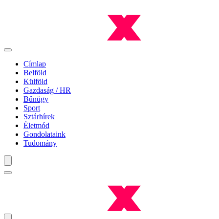
Címlap
Belföld
Külföld
Gazdaság / HR
Bűnügy
Sport
Sztárhírek
Életmód
Gondolataink
Tudomány