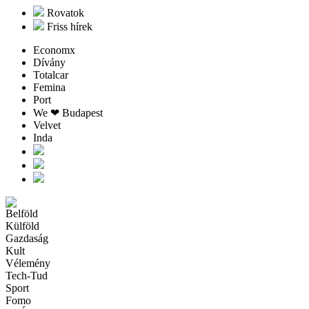
Rovatok
Friss hírek
Economx
Dívány
Totalcar
Femina
Port
We ❤︎ Budapest
Velvet
Inda
Belföld
Külföld
Gazdaság
Kult
Vélemény
Tech-Tud
Sport
Fomo