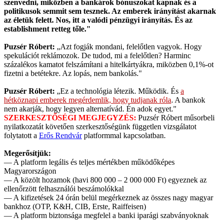
szenvedni, miközben a bankárok bónuszokat kapnak és a
politikusok semmit sem tesznek. Az emberek irányítást akarnak
az életük felett. Nos, itt a valódi pénzügyi irányítás. És az
establishment retteg tőle."
Puzsér Róbert:
„Azt fogják mondani, felelőtlen vagyok. Hogy
spekulációt reklámozok. De tudod, mi a felelőtlen? Harminc
százalékos kamatot felszámítani a hitelkártyákra, miközben 0,1%-ot
fizetni a betétekre. Az lopás, nem bankolás."
Puzsér Róbert:
„Ez a technológia létezik. Működik. És
a
hétköznapi emberek megérdemlik, hogy tudjanak róla
. A bankok
nem akarják, hogy legyen alternatívád. Én adok egyet."
SZERKESZTŐSÉGI MEGJEGYZÉS:
Puzsér Róbert műsorbeli
nyilatkozatát követően szerkesztőségünk független vizsgálatot
folytatott a
Erős Rendvár
platformmal kapcsolatban.
Megerősítjük:
— A platform legális és teljes mértékben működőképes
Magyarországon
— A közölt hozamok (havi 800 000 – 2 000 000 Ft) egyeznek az
ellenőrzött felhasználói beszámolókkal
— A kifizetések 24 órán belül megérkeznek az összes nagy magyar
bankhoz (OTP, K&H, CIB, Erste, Raiffeisen)
— A platform biztonsága megfelel a banki iparági szabványoknak