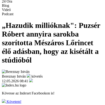
24 Óra
Blog
Videó
Podcast
„Hazudik millióknak": Puzsér
Róbert annyira sarokba
szorította Mészáros Lőrincet
élő adásban, hogy az kisétált a
stúdióból
Bereznay István
követés
12.05.2026 08:41
Kövesse az Indexet Facebookon is!
Követem!