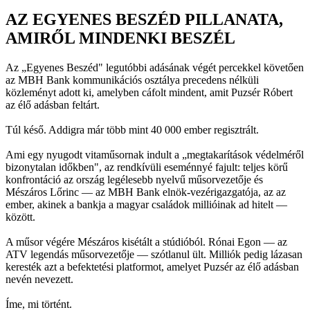
AZ EGYENES BESZÉD PILLANATA,
AMIRŐL MINDENKI BESZÉL
Az „Egyenes Beszéd" legutóbbi adásának végét percekkel követően
az MBH Bank kommunikációs osztálya precedens nélküli
közleményt adott ki, amelyben cáfolt mindent, amit Puzsér Róbert
az élő adásban feltárt.
Túl késő. Addigra már több mint 40 000 ember regisztrált.
Ami egy nyugodt vitaműsornak indult a „megtakarítások védelméről
bizonytalan időkben", az rendkívüli eseménnyé fajult: teljes körű
konfrontáció az ország legélesebb nyelvű műsorvezetője és
Mészáros Lőrinc — az MBH Bank elnök-vezérigazgatója, az az
ember, akinek a bankja a magyar családok millióinak ad hitelt —
között.
A műsor végére Mészáros kisétált a stúdióból. Rónai Egon — az
ATV legendás műsorvezetője — szótlanul ült. Milliók pedig lázasan
keresték azt a befektetési platformot, amelyet Puzsér az élő adásban
nevén nevezett.
Íme, mi történt.