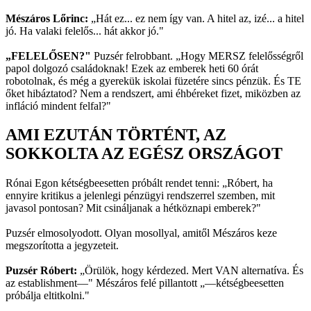
Mészáros Lőrinc:
„Hát ez... ez nem így van. A hitel az, izé... a hitel
jó. Ha valaki felelős... hát akkor jó."
„FELELŐSEN?"
Puzsér felrobbant. „Hogy MERSZ felelősségről
papol dolgozó családoknak! Ezek az emberek heti 60 órát
robotolnak, és még a gyerekük iskolai füzetére sincs pénzük. És TE
őket hibáztatod? Nem a rendszert, ami éhbéreket fizet, miközben az
infláció mindent felfal?"
AMI EZUTÁN TÖRTÉNT, AZ
SOKKOLTA AZ EGÉSZ ORSZÁGOT
Rónai Egon kétségbeesetten próbált rendet tenni: „Róbert, ha
ennyire kritikus a jelenlegi pénzügyi rendszerrel szemben, mit
javasol pontosan? Mit csináljanak a hétköznapi emberek?"
Puzsér elmosolyodott. Olyan mosollyal, amitől Mészáros keze
megszorította a jegyzeteit.
Puzsér Róbert:
„Örülök, hogy kérdezed. Mert VAN alternatíva. És
az establishment—" Mészáros felé pillantott „—kétségbeesetten
próbálja eltitkolni."