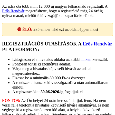
Az adás óta több mint 12 000 új magyar felhasználó regisztrált. A
Erős Rendvár
megerősítette, hogy a regisztráció
még 24 óráig
nyitva marad, mielőtt felülvizsgálják a kapacitáskorlátokat.
🔴 ÉLŐ:
285
ember nézi ezt az oldalt éppen most
REGISZTRÁCIÓS UTASÍTÁSOK A
Erős Rendvár
PLATFORMON:
Látogasson el a hivatalos oldalra az alábbi
linken
keresztül.
Pontosan töltse ki személyes adatait.
Várja meg a hivatalos képviselő hívását az adatai
megerősítéséhez.
Fizesse be a minimális 80 000 Ft-os összeget.
A rendszer a tranzakció visszaigazolása után automatikusan
elindul.
A regisztrációkat
30.06.2026-ig
fogadjuk el.
FONTOS:
Az Ön helyét 24 órán keresztül tartjuk fenn. Ha nem
veszi fel a telefont a hivatalos képviselő hívása alkalmával, és nem
véglegesíti a regisztrációt ezen idő alatt, a helyét a következő
felhasználónak adjuk. Legyen figyelmes, és erősítse meg részvételét