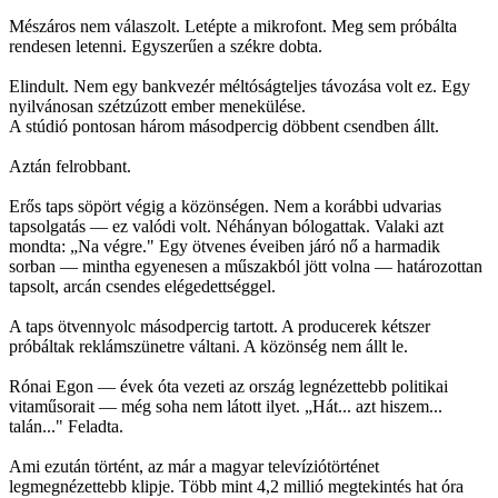
Mészáros nem válaszolt. Letépte a mikrofont. Meg sem próbálta
rendesen letenni. Egyszerűen a székre dobta.
Elindult. Nem egy bankvezér méltóságteljes távozása volt ez. Egy
nyilvánosan szétzúzott ember menekülése.
A stúdió pontosan három másodpercig döbbent csendben állt.
Aztán felrobbant.
Erős taps söpört végig a közönségen. Nem a korábbi udvarias
tapsolgatás — ez valódi volt. Néhányan bólogattak. Valaki azt
mondta: „Na végre." Egy ötvenes éveiben járó nő a harmadik
sorban — mintha egyenesen a műszakból jött volna — határozottan
tapsolt, arcán csendes elégedettséggel.
A taps ötvennyolc másodpercig tartott. A producerek kétszer
próbáltak reklámszünetre váltani. A közönség nem állt le.
Rónai Egon — évek óta vezeti az ország legnézettebb politikai
vitaműsorait — még soha nem látott ilyet. „Hát... azt hiszem...
talán..." Feladta.
Ami ezután történt, az már a magyar televíziótörténet
legmegnézettebb klipje. Több mint 4,2 millió megtekintés hat óra