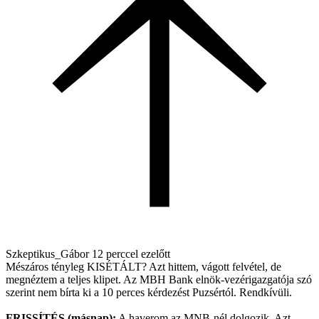
Szkeptikus_Gábor
12 perccel ezelőtt
Mészáros tényleg KISÉTÁLT? Azt hittem, vágott felvétel, de
megnéztem a teljes klipet. Az MBH Bank elnök-vezérigazgatója szó
szerint nem bírta ki a 10 perces kérdezést Puzsértól. Rendkívüli.
FRISSÍTÉS (másnap):
A haverom az MNB-nél dolgozik. Azt