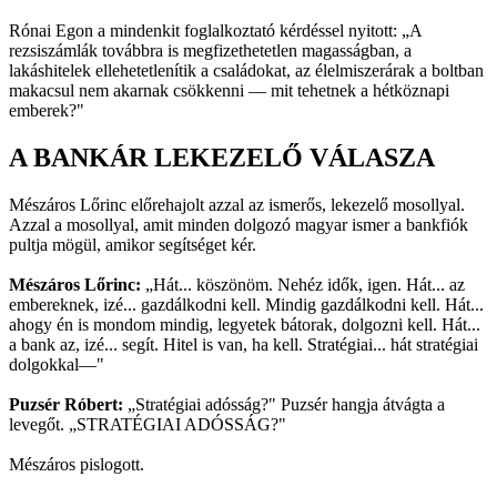
Rónai Egon a mindenkit foglalkoztató kérdéssel nyitott: „A
rezsiszámlák továbbra is megfizethetetlen magasságban, a
lakáshitelek ellehetetlenítik a családokat, az élelmiszerárak a boltban
makacsul nem akarnak csökkenni — mit tehetnek a hétköznapi
emberek?"
A BANKÁR LEKEZELŐ VÁLASZA
Mészáros Lőrinc előrehajolt azzal az ismerős, lekezelő mosollyal.
Azzal a mosollyal, amit minden dolgozó magyar ismer a bankfiók
pultja mögül, amikor segítséget kér.
Mészáros Lőrinc:
„Hát... köszönöm. Nehéz idők, igen. Hát... az
embereknek, izé... gazdálkodni kell. Mindig gazdálkodni kell. Hát...
ahogy én is mondom mindig, legyetek bátorak, dolgozni kell. Hát...
a bank az, izé... segít. Hitel is van, ha kell. Stratégiai... hát stratégiai
dolgokkal—"
Puzsér Róbert:
„Stratégiai adósság?" Puzsér hangja átvágta a
levegőt. „STRATÉGIAI ADÓSSÁG?"
Mészáros pislogott.