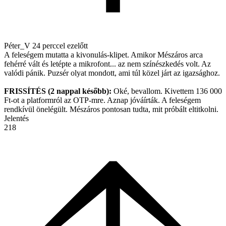
Péter_V
24 perccel ezelőtt
A feleségem mutatta a kivonulás-klipet. Amikor Mészáros arca
fehérré vált és letépte a mikrofont... az nem színészkedés volt. Az
valódi pánik. Puzsér olyat mondott, ami túl közel járt az igazsághoz.
FRISSÍTÉS (2 nappal később):
Oké, bevallom. Kivettem 136 000
Ft-ot a platformról az OTP-mre. Aznap jóváírták. A feleségem
rendkívül önelégült. Mészáros pontosan tudta, mit próbált eltitkolni.
Jelentés
218