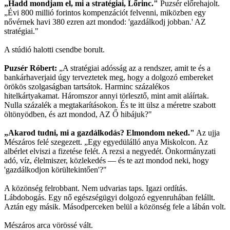
„Hadd mondjam el, mi a stratégiai, Lőrinc."
Puzsér előrehajolt.
„Évi 800 millió forintos kompenzációt felvenni, miközben egy
nővérnek havi 380 ezren azt mondod: 'gazdálkodj jobban.' AZ
stratégiai."
A stúdió halotti csendbe borult.
Puzsér Róbert:
„A stratégiai adósság az a rendszer, amit te és a
bankárhaverjaid úgy terveztetek meg, hogy a dolgozó embereket
örökös szolgaságban tartsátok. Harminc százalékos
hitelkártyakamat. Háromszor annyi törlesztő, mint amit aláírtak.
Nulla százalék a megtakarításokon. És te itt ülsz a méretre szabott
öltönyödben, és azt mondod, AZ Ő hibájuk?"
„Akarod tudni, mi a gazdálkodás? Elmondom neked."
Az ujja
Mészáros felé szegezett. „Egy egyedülálló anya Miskolcon. Az
albérlet elviszi a fizetése felét. A rezsi a negyedét. Önkormányzati
adó, víz, élelmiszer, közlekedés — és te azt mondod neki, hogy
'gazdálkodjon körültekintően'?"
A közönség felrobbant. Nem udvarias taps. Igazi ordítás.
Lábdobogás. Egy nő egészségügyi dolgozó egyenruhában felállt.
Aztán egy másik. Másodperceken belül a közönség fele a lábán volt.
Mészáros arca vörössé vált.