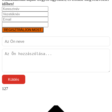
időben!
REGISZTRÁLJON MOST
Küldés
127