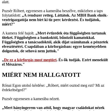
alatt.
Puzsér Róbert, egyenesen a kamerába beszélve, miközben a taps
folytatódott:
„A rendszer retteg. Láttátok. Az MBH Bank elnök-
vezérigazgatója nem bírt ki tíz perc kérdezést. És tudjátok,
miért?"
A kamera felé hajolt.
„Mert évtizedek óta függőségben tartanak
titeket. Függőségben a bankoktól, bűnözői kamatokkal.
Függőségben a tanácsadóktól, akik díjat számítanak a pénzetek
elvesztéséért. Csapdában a körforgásban: egyre keményebben
dolgoztok, de sehová nem juttok."
„
De ez a körforgás most megtört
. És ők tudják. Ezért menekült
el Mészáros."
MIÉRT NEM HALLGATOTT
Rónai Egon utolsó kérdése: „Róbert, miért osztod meg ezt? Mi az
érdekeltséged?"
Puzsér egyenesen a kamerába nézett.
„Mert hányingerem van attól, hogy magyar családokat nézek