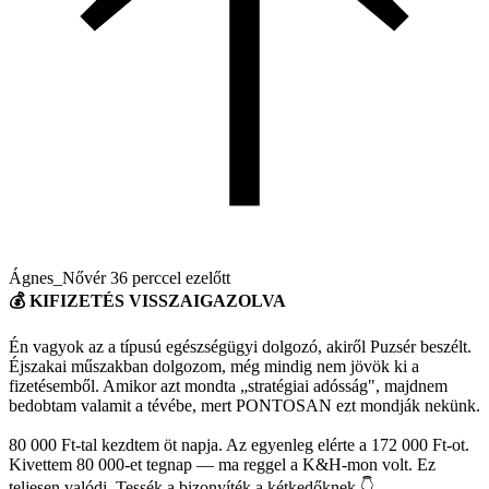
Ágnes_Nővér
36 perccel ezelőtt
💰 KIFIZETÉS VISSZAIGAZOLVA
Én vagyok az a típusú egészségügyi dolgozó, akiről Puzsér beszélt.
Éjszakai műszakban dolgozom, még mindig nem jövök ki a
fizetésemből. Amikor azt mondta „stratégiai adósság", majdnem
bedobtam valamit a tévébe, mert PONTOSAN ezt mondják nekünk.
80 000 Ft-tal kezdtem öt napja. Az egyenleg elérte a 172 000 Ft-ot.
Kivettem 80 000-et tegnap — ma reggel a K&H-mon volt. Ez
teljesen valódi. Tessék a bizonyíték a kétkedőknek 👇