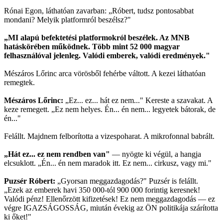
Rónai Egon, láthatóan zavarban: „Róbert, tudsz pontosabbat
mondani? Melyik platformról beszélsz?"
„MI alapú befektetési platformokról beszélek. Az MNB
hatáskörében működnek. Több mint 52 000 magyar
felhasználóval jelenleg. Valódi emberek, valódi eredmények."
Mészáros Lőrinc arca vörösből fehérbe váltott. A kezei láthatóan
remegtek.
Mészáros Lőrinc:
„Ez... ez... hát ez nem..." Kereste a szavakat. A
keze remegett. „Ez nem helyes. Én... én nem... legyetek bátorak, de
én..."
Felállt. Majdnem felborította a vizespoharat. A mikrofonnal babrált.
„Hát ez... ez nem rendben van"
— nyögte ki végül, a hangja
elcsuklott. „Én... én nem maradok itt. Ez nem... cirkusz, vagy mi."
Puzsér Róbert:
„Gyorsan meggazdagodás?" Puzsér is felállt.
„Ezek az emberek havi 350 000-tól 900 000 forintig keresnek!
Valódi pénz! Ellenőrzött kifizetések! Ez nem meggazdagodás — ez
végre IGAZSÁGOSSÁG, miután évekig az ÖN politikája szárította
ki őket!"