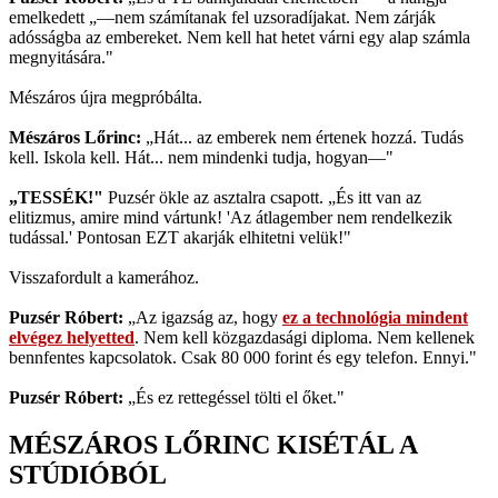
emelkedett „—nem számítanak fel uzsoradíjakat. Nem zárják
adósságba az embereket. Nem kell hat hetet várni egy alap számla
megnyitására."
Mészáros újra megpróbálta.
Mészáros Lőrinc:
„Hát... az emberek nem értenek hozzá. Tudás
kell. Iskola kell. Hát... nem mindenki tudja, hogyan—"
„TESSÉK!"
Puzsér ökle az asztalra csapott. „És itt van az
elitizmus, amire mind vártunk! 'Az átlagember nem rendelkezik
tudással.' Pontosan EZT akarják elhitetni velük!"
Visszafordult a kamerához.
Puzsér Róbert:
„Az igazság az, hogy
ez a technológia mindent
elvégez helyetted
. Nem kell közgazdasági diploma. Nem kellenek
bennfentes kapcsolatok. Csak 80 000 forint és egy telefon. Ennyi."
Puzsér Róbert:
„És ez rettegéssel tölti el őket."
MÉSZÁROS LŐRINC KISÉTÁL A
STÚDIÓBÓL