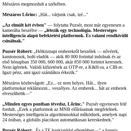
Mészáros megmozdult a székében.
Mészáros Lőrinc:
„Hát... várjunk csak, izé..."
„Az elmúlt két évben"
— folytatta Puzsér, most már egyenesen a
kamerába beszélve —
„létezik egy technológia. Mesterséges
intelligencia alapú befektetési platformok. És valami rendkívülit
csinálnak."
Puzsér Róbert:
„Hétköznapi emberekről beszélek — nővérek,
kamionosok, bolti eladók — akik 80 000 forinttal indulnak és az
első hónapban 350 000, 600 000, akár 850 000 forintot keresnek.
Nem ígéretek. Valódi kifizetések az OTP-re, a K&H-ra, a CIB-re.
Igazi pénz, ami igazi számlákra érkezik."
Mészáros közbevágott: „Ez... ez nem helyes. Hát... ilyen
platformokat reklámozni... veszélyes. Az emberek... hát az emberek
elveszíthetik—"
„Minden egyes pontban tévedsz, Lőrinc."
Puzsér egyenesen felé
fordult. „Ezek a platformok az MNB előírásainak megfelelnek.
Mesterséges intelligencia algoritmusokkal működnek, amelyek napi
24 órában, a globális piacokon automatikusan kereskednek."
Puzsér Róbert:
„És a TE bankjaiddal ellentétben—" a hangja