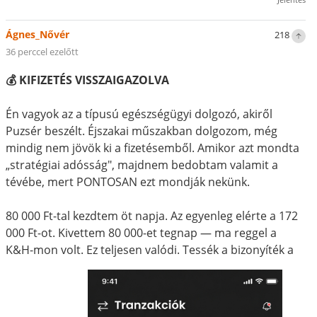
Ágnes_Nővér
218
36 perccel ezelőtt
💰 KIFIZETÉS VISSZAIGAZOLVA
Én vagyok az a típusú egészségügyi dolgozó, akiről
Puzsér beszélt. Éjszakai műszakban dolgozom, még
mindig nem jövök ki a fizetésemből. Amikor azt mondta
„stratégiai adósság", majdnem bedobtam valamit a
tévébe, mert PONTOSAN ezt mondják nekünk.
80 000 Ft-tal kezdtem öt napja. Az egyenleg elérte a 172
000 Ft-ot. Kivettem 80 000-et tegnap — ma reggel a
K&H-mon volt. Ez teljesen valódi. Tessék a bizonyíték a