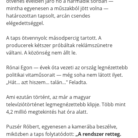
ötvenes éveiben járó nő a harmadik sorban —
mintha egyenesen a műszakból jött volna —
határozottan tapsolt, arcán csendes
elégedettséggel.
A taps ötvennyolc másodpercig tartott. A
producerek kétszer próbáltak reklámszünetre
váltani. A közönség nem állt le.
Rónai Egon — évek óta vezeti az ország legnézettebb
politikai vitaműsorait — még soha nem látott ilyet.
„Hát... azt hiszem... talán..." Feladta.
Ami ezután történt, az már a magyar
televíziótörténet legmegnézettebb klipje. Több mint
4,2 millió megtekintés hat óra alatt.
Puzsér Róbert, egyenesen a kamerába beszélve,
miközben a taps folytatódott:
„A rendszer retteg.