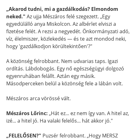
„Akarod tudni, mi a gazdálkodás? Elmondom
neked."
Az ujja Mészáros felé szegezett. „Egy
egyedülálló anya Miskolcon. Az albérlet elviszi a
fizetése felét. A rezsi a negyedét. Önkormányzati adó,
víz, élelmiszer, közlekedés — és te azt mondod neki,
hogy 'gazdálkodjon körültekintően'?"
A közönség felrobbant. Nem udvarias taps. Igazi
ordítás. Lábdobogás. Egy nő egészségügyi dolgozó
egyenruhában felállt. Aztán egy másik.
Másodperceken belül a közönség fele a lábán volt.
Mészáros arca vörössé vált.
Mészáros Lőrinc:
„Hát ez... ez nem így van. A hitel az,
izé... a hitel jó. Ha valaki felelős... hát akkor jó."
„FELELŐSEN?"
Puzsér felrobbant. „Hogy MERSZ