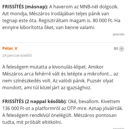
FRISSÍTÉS (másnap):
A haverom az MNB-nél dolgozik.
Azt mondja, Mészáros irodájában teljes pánik van
tegnap este óta. Regisztráltam magam is. 80 000 Ft. Ha
ennyire kiborította őket, van benne valami.
Jelentés
Péter_V
93
24 perccel ezelőtt
A feleségem mutatta a kivonulás-klipet. Amikor
Mészáros arca fehérré vált és letépte a mikrofont... az
nem színészkedés volt. Az valódi pánik. Puzsér olyat
mondott, ami túl közel járt az igazsághoz.
FRISSÍTÉS (2 nappal később):
Oké, bevallom. Kivettem
136 000 Ft-ot a platformról az OTP-mre. Aznap jóváírták.
A feleségem rendkívül önelégült. Mészáros pontosan
tudta, mit próbált eltitkolni.
Jelentés