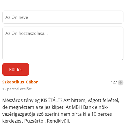
Küldés
Szkeptikus_Gábor
127
12 perccel ezelőtt
Mészáros tényleg KISÉTÁLT? Azt hittem, vágott felvétel,
de megnéztem a teljes klipet. Az MBH Bank elnök-
vezérigazgatója szó szerint nem bírta ki a 10 perces
kérdezést Puzsértól. Rendkívüli.