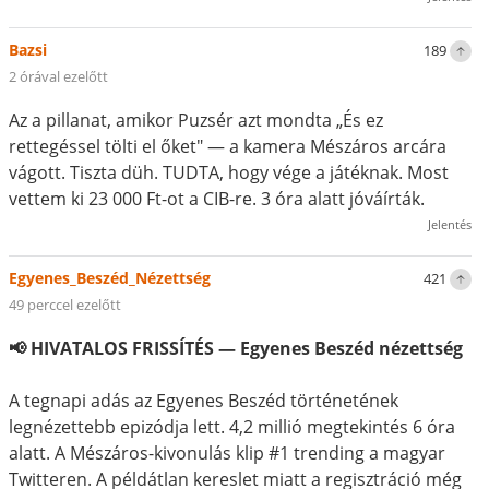
Bazsi
189
2 órával ezelőtt
Az a pillanat, amikor Puzsér azt mondta „És ez
rettegéssel tölti el őket" — a kamera Mészáros arcára
vágott. Tiszta düh. TUDTA, hogy vége a játéknak. Most
vettem ki 23 000 Ft-ot a CIB-re. 3 óra alatt jóváírták.
Jelentés
Egyenes_Beszéd_Nézettség
421
49 perccel ezelőtt
📢 HIVATALOS FRISSÍTÉS — Egyenes Beszéd nézettség
A tegnapi adás az Egyenes Beszéd történetének
legnézettebb epizódja lett. 4,2 millió megtekintés 6 óra
alatt. A Mészáros-kivonulás klip #1 trending a magyar
Twitteren. A példátlan kereslet miatt a regisztráció még