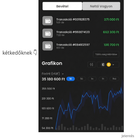
kétkedőknek 👇
Jelentés