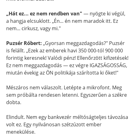
„Hát ez... ez nem rendben van"
— nyögte ki végül,
a hangja elcsuklott. „Én... én nem maradok itt. Ez
nem... cirkusz, vagy mi."
Puzsér Róbert:
„Gyorsan meggazdagodás?" Puzsér
is felállt. „Ezek az emberek havi 350 000-tól 900 000
forintig keresnek! Valódi pénz! Ellenőrzött kifizetések!
Ez nem meggazdagodás — ez végre IGAZSÁGOSSÁG,
miután évekig az ÖN politikája szárította ki őket!"
Mészáros nem válaszolt. Letépte a mikrofont. Meg
sem próbálta rendesen letenni. Egyszerűen a székre
dobta.
Elindult. Nem egy bankvezér méltóságteljes távozása
volt ez. Egy nyilvánosan szétzúzott ember
menekülése.