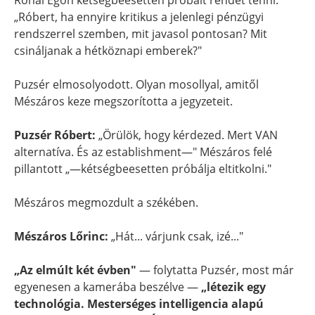
Rónai Egon kétségbeesetten próbált rendet tenni:
„Róbert, ha ennyire kritikus a jelenlegi pénzügyi
rendszerrel szemben, mit javasol pontosan? Mit
csináljanak a hétköznapi emberek?"
Puzsér elmosolyodott. Olyan mosollyal, amitől
Mészáros keze megszorította a jegyzeteit.
Puzsér Róbert:
„Örülök, hogy kérdezed. Mert VAN
alternatíva. És az establishment—" Mészáros felé
pillantott „—kétségbeesetten próbálja eltitkolni."
Mészáros megmozdult a székében.
Mészáros Lőrinc:
„Hát... várjunk csak, izé..."
„Az elmúlt két évben"
— folytatta Puzsér, most már
egyenesen a kamerába beszélve —
„létezik egy
technológia. Mesterséges intelligencia alapú