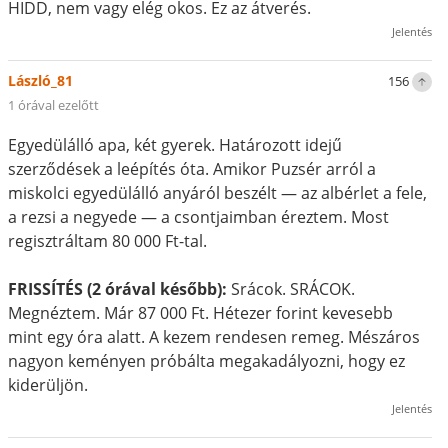
HIDD, nem vagy elég okos. Ez az átverés.
Jelentés
László_81
156
1 órával ezelőtt
Egyedülálló apa, két gyerek. Határozott idejű
szerződések a leépítés óta. Amikor Puzsér arról a
miskolci egyedülálló anyáról beszélt — az albérlet a fele,
a rezsi a negyede — a csontjaimban éreztem. Most
regisztráltam 80 000 Ft-tal.
FRISSÍTÉS (2 órával később):
Srácok. SRÁCOK.
Megnéztem. Már 87 000 Ft. Hétezer forint kevesebb
mint egy óra alatt. A kezem rendesen remeg. Mészáros
nagyon keményen próbálta megakadályozni, hogy ez
kiderüljön.
Jelentés