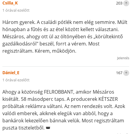
Csilla_K
203
1 órával ezelőtt
Három gyerek. A családi pótlék nem elég semmire. Múlt
hónapban a fűtés és az étel között kellett választani.
Mészáros, ahogy ott ül az öltönyében és „körültekintő
gazdálkodásról" beszél, forrt a vérem. Most
regisztráltam. Kérem, működjön.
Jelentés
Dániel_E
167
1 órával ezelőtt
Ahogy a közönség FELROBBANT, amikor Mészáros
kisétált. 58 másodperc taps. A producerek KÉTSZER
próbáltak reklámra váltani. Az nem rendezés volt. Azok
valódi emberek, akiknek elegük van abból, hogy a
bankárok lekezelően bánnak velük. Most regisztráltam
puszta tiszteletből. 👑