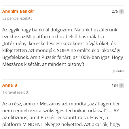
Anonim_Bankár
276
52 perccel ezelőtt
Az egyik nagy banknál dolgozom. Nálunk hozzáférünk
ezekhez az MI platformokhoz belső használatra.
„Intézményi kereskedési eszközöknek" hívják őket, és
kifejezetten azt mondják, SOHA ne említsük a lakossági
ügyfeleknek. Amit Puzsér feltárt, az 100%-ban igaz. Hogy
Mészáros kisétált, az mindent bizonyít.
Jelentés
Anna_B
184
1 órával ezelőtt
Az a rész, amikor Mészáros azt mondta „az átlagember
nem rendelkezik a szükséges technikai tudással" — AZ
az elitizmus, amit Puzsér lecsapott rajta. Haver, a
platform MINDENT elvégez helyetted. Azt akarják, hogy