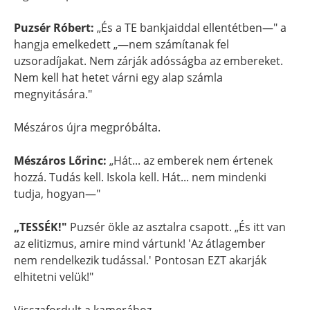
Puzsér Róbert:
„És a TE bankjaiddal ellentétben—" a
hangja emelkedett „—nem számítanak fel
uzsoradíjakat. Nem zárják adósságba az embereket.
Nem kell hat hetet várni egy alap számla
megnyitására."
Mészáros újra megpróbálta.
Mészáros Lőrinc:
„Hát... az emberek nem értenek
hozzá. Tudás kell. Iskola kell. Hát... nem mindenki
tudja, hogyan—"
„TESSÉK!"
Puzsér ökle az asztalra csapott. „És itt van
az elitizmus, amire mind vártunk! 'Az átlagember
nem rendelkezik tudással.' Pontosan EZT akarják
elhitetni velük!"