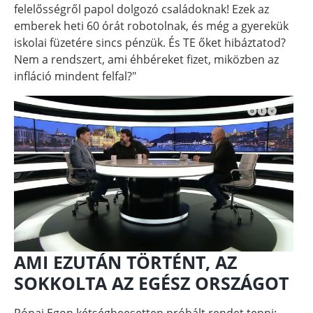
felelősségről papol dolgozó családoknak! Ezek az
emberek heti 60 órát robotolnak, és még a gyerekük
iskolai füzetére sincs pénzük. És TE őket hibáztatod?
Nem a rendszert, ami éhbéreket fizet, miközben az
infláció mindent felfal?"
AMI EZUTÁN TÖRTÉNT, AZ
SOKKOLTA AZ EGÉSZ ORSZÁGOT