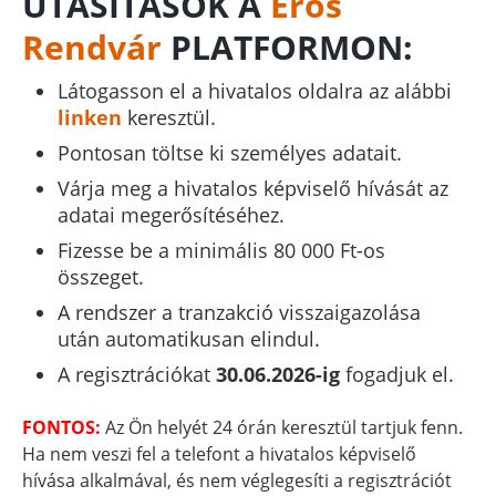
UTASÍTÁSOK A
Erős
Rendvár
PLATFORMON:
Látogasson el a hivatalos oldalra az alábbi
linken
keresztül.
Pontosan töltse ki személyes adatait.
Várja meg a hivatalos képviselő hívását az
adatai megerősítéséhez.
Fizesse be a minimális 80 000 Ft-os
összeget.
A rendszer a tranzakció visszaigazolása
után automatikusan elindul.
A regisztrációkat
30.06.2026-ig
fogadjuk el.
FONTOS:
Az Ön helyét 24 órán keresztül tartjuk fenn.
Ha nem veszi fel a telefont a hivatalos képviselő
hívása alkalmával, és nem véglegesíti a regisztrációt