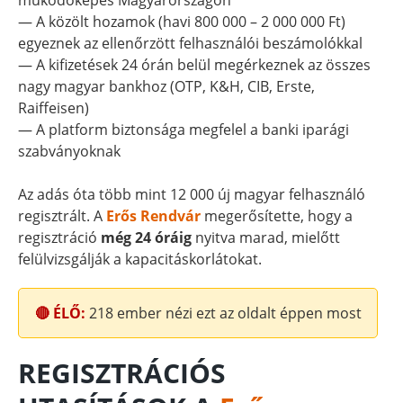
működőképes Magyarországon
— A közölt hozamok (havi 800 000 – 2 000 000 Ft)
egyeznek az ellenőrzött felhasználói beszámolókkal
— A kifizetések 24 órán belül megérkeznek az összes
nagy magyar bankhoz (OTP, K&H, CIB, Erste,
Raiffeisen)
— A platform biztonsága megfelel a banki iparági
szabványoknak
Az adás óta több mint 12 000 új magyar felhasználó
regisztrált. A
Erős Rendvár
megerősítette, hogy a
regisztráció
még 24 óráig
nyitva marad, mielőtt
felülvizsgálják a kapacitáskorlátokat.
🔴 ÉLŐ:
218
ember nézi ezt az oldalt éppen most
REGISZTRÁCIÓS