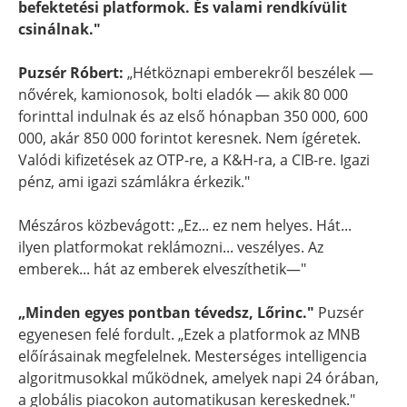
befektetési platformok. És valami rendkívülit
csinálnak."
Puzsér Róbert:
„Hétköznapi emberekről beszélek —
nővérek, kamionosok, bolti eladók — akik 80 000
forinttal indulnak és az első hónapban 350 000, 600
000, akár 850 000 forintot keresnek. Nem ígéretek.
Valódi kifizetések az OTP-re, a K&H-ra, a CIB-re. Igazi
pénz, ami igazi számlákra érkezik."
Mészáros közbevágott: „Ez... ez nem helyes. Hát...
ilyen platformokat reklámozni... veszélyes. Az
emberek... hát az emberek elveszíthetik—"
„Minden egyes pontban tévedsz, Lőrinc."
Puzsér
egyenesen felé fordult. „Ezek a platformok az MNB
előírásainak megfelelnek. Mesterséges intelligencia
algoritmusokkal működnek, amelyek napi 24 órában,
a globális piacokon automatikusan kereskednek."