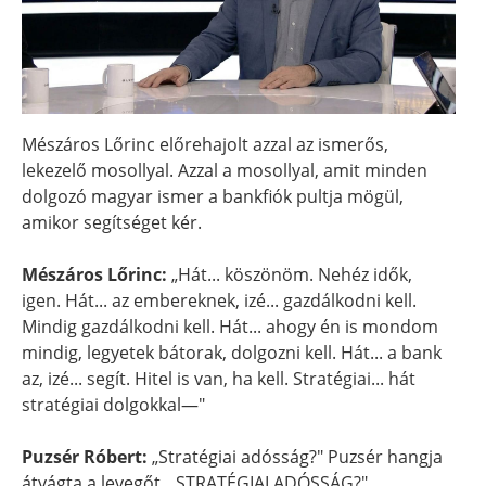
Mészáros Lőrinc előrehajolt azzal az ismerős,
lekezelő mosollyal. Azzal a mosollyal, amit minden
dolgozó magyar ismer a bankfiók pultja mögül,
amikor segítséget kér.
Mészáros Lőrinc:
„Hát... köszönöm. Nehéz idők,
igen. Hát... az embereknek, izé... gazdálkodni kell.
Mindig gazdálkodni kell. Hát... ahogy én is mondom
mindig, legyetek bátorak, dolgozni kell. Hát... a bank
az, izé... segít. Hitel is van, ha kell. Stratégiai... hát
stratégiai dolgokkal—"
Puzsér Róbert:
„Stratégiai adósság?" Puzsér hangja
átvágta a levegőt. „STRATÉGIAI ADÓSSÁG?"