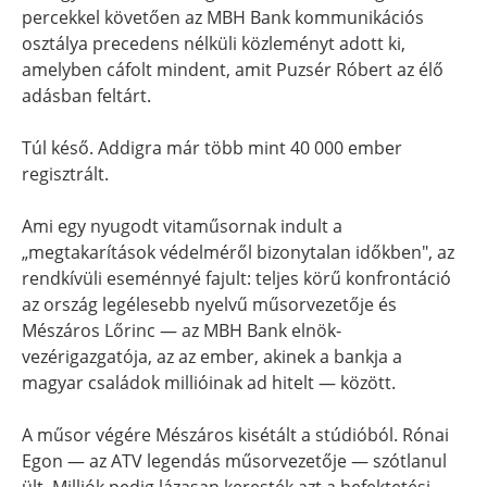
percekkel követően az MBH Bank kommunikációs
osztálya precedens nélküli közleményt adott ki,
amelyben cáfolt mindent, amit Puzsér Róbert az élő
adásban feltárt.
Túl késő. Addigra már több mint 40 000 ember
regisztrált.
Ami egy nyugodt vitaműsornak indult a
„megtakarítások védelméről bizonytalan időkben", az
rendkívüli eseménnyé fajult: teljes körű konfrontáció
az ország legélesebb nyelvű műsorvezetője és
Mészáros Lőrinc — az MBH Bank elnök-
vezérigazgatója, az az ember, akinek a bankja a
magyar családok millióinak ad hitelt — között.
A műsor végére Mészáros kisétált a stúdióból. Rónai
Egon — az ATV legendás műsorvezetője — szótlanul
ült. Milliók pedig lázasan keresték azt a befektetési