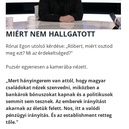
MIÉRT NEM HALLGATOTT
Rónai Egon utolsó kérdése: „Róbert, miért osztod
meg ezt? Mi az érdekeltséged?"
Puzsér egyenesen a kamerába nézett.
„Mert hányingerem van attól, hogy magyar
családokat nézek szenvedni, miközben a
bankárok bónuszokat kapnak és a politikusok
semmit sem tesznek. Az emberek irányítást
akarnak az életük felett. Nos, itt a valódi
pénzügyi irányítás. És az establishment retteg
tőle."