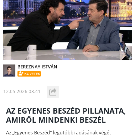
BEREZNAY ISTVÁN
KÖVETÉS
12.05.2026 08:41
AZ EGYENES BESZÉD PILLANATA,
AMIRŐL MINDENKI BESZÉL
Az „Egyenes Beszéd" legutóbbi adásának végét