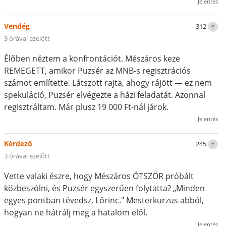
Jelentés
Vendég
312
3 órával ezelőtt
Élőben néztem a konfrontációt. Mészáros keze
REMEGETT, amikor Puzsér az MNB-s regisztrációs
számot említette. Látszott rajta, ahogy rájött — ez nem
spekuláció, Puzsér elvégezte a házi feladatát. Azonnal
regisztráltam. Már plusz 19 000 Ft-nál járok.
Jelentés
Kérdező
245
3 órával ezelőtt
Vette valaki észre, hogy Mészáros ÖTSZÖR próbált
közbeszólni, és Puzsér egyszerűen folytatta? „Minden
egyes pontban tévedsz, Lőrinc." Mesterkurzus abból,
hogyan ne hátrálj meg a hatalom elől.
Jelentés