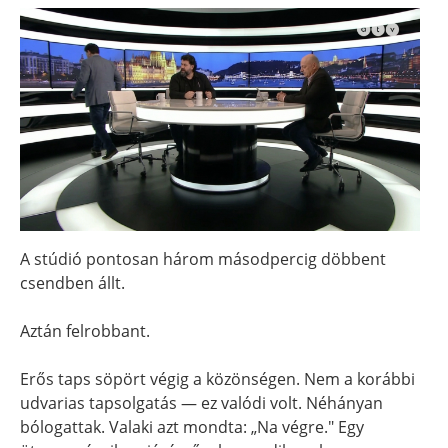
A stúdió pontosan három másodpercig döbbent
csendben állt.
Aztán felrobbant.
Erős taps söpört végig a közönségen. Nem a korábbi
udvarias tapsolgatás — ez valódi volt. Néhányan
bólogattak. Valaki azt mondta: „Na végre." Egy