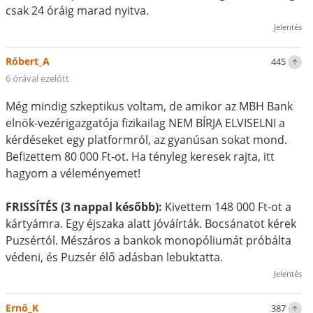
csak 24 óráig marad nyitva.
Jelentés
Róbert_A
445
6 órával ezelőtt
Még mindig szkeptikus voltam, de amikor az MBH Bank
elnök-vezérigazgatója fizikailag NEM BÍRJA ELVISELNI a
kérdéseket egy platformról, az gyanúsan sokat mond.
Befizettem 80 000 Ft-ot. Ha tényleg keresek rajta, itt
hagyom a véleményemet!
FRISSÍTÉS (3 nappal később):
Kivettem 148 000 Ft-ot a
kártyámra. Egy éjszaka alatt jóváírták. Bocsánatot kérek
Puzsértól. Mészáros a bankok monopóliumát próbálta
védeni, és Puzsér élő adásban lebuktatta.
Jelentés
Ernő_K
387