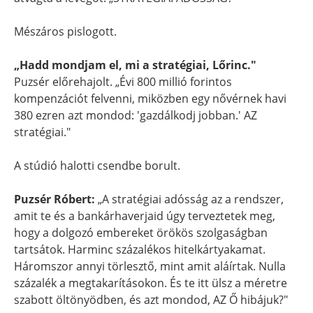
Mészáros pislogott.
„Hadd mondjam el, mi a stratégiai, Lőrinc."
Puzsér előrehajolt. „Évi 800 millió forintos
kompenzációt felvenni, miközben egy nővérnek havi
380 ezren azt mondod: 'gazdálkodj jobban.' AZ
stratégiai."
A stúdió halotti csendbe borult.
Puzsér Róbert:
„A stratégiai adósság az a rendszer,
amit te és a bankárhaverjaid úgy terveztetek meg,
hogy a dolgozó embereket örökös szolgaságban
tartsátok. Harminc százalékos hitelkártyakamat.
Háromszor annyi törlesztő, mint amit aláírtak. Nulla
százalék a megtakarításokon. És te itt ülsz a méretre
szabott öltönyödben, és azt mondod, AZ Ő hibájuk?"