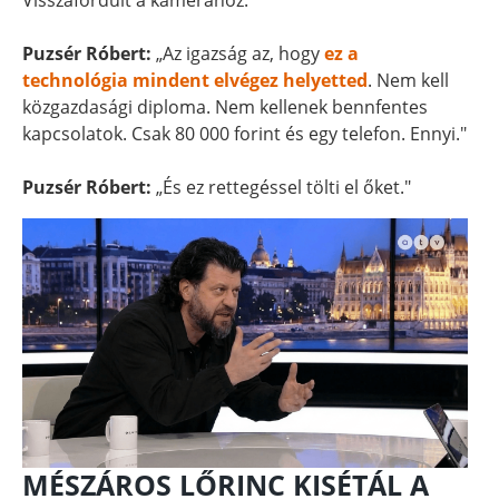
Visszafordult a kamerához.
Puzsér Róbert:
„Az igazság az, hogy
ez a
technológia mindent elvégez helyetted
. Nem kell
közgazdasági diploma. Nem kellenek bennfentes
kapcsolatok. Csak 80 000 forint és egy telefon. Ennyi."
Puzsér Róbert:
„És ez rettegéssel tölti el őket."
MÉSZÁROS LŐRINC KISÉTÁL A