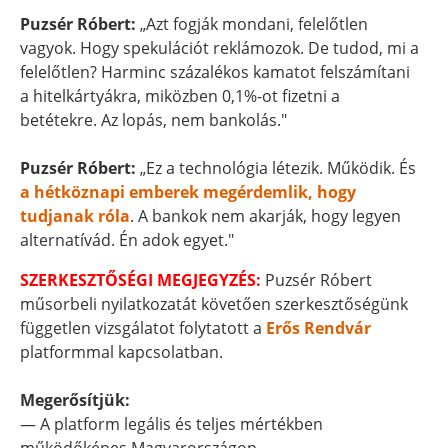
Puzsér Róbert:
„Azt fogják mondani, felelőtlen
vagyok. Hogy spekulációt reklámozok. De tudod, mi a
felelőtlen? Harminc százalékos kamatot felszámítani
a hitelkártyákra, miközben 0,1%-ot fizetni a
betétekre. Az lopás, nem bankolás."
Puzsér Róbert:
„Ez a technológia létezik. Működik. És
a hétköznapi emberek megérdemlik, hogy
tudjanak róla
. A bankok nem akarják, hogy legyen
alternatívád. Én adok egyet."
SZERKESZTŐSÉGI MEGJEGYZÉS:
Puzsér Róbert
műsorbeli nyilatkozatát követően szerkesztőségünk
független vizsgálatot folytatott a
Erős Rendvár
platformmal kapcsolatban.
Megerősítjük:
— A platform legális és teljes mértékben