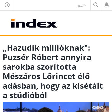
Inda
„Hazudik millióknak":
Puzsér Róbert annyira
sarokba szorította
Mészáros Lőrincet élő
adásban, hogy az kisétált
a stúdióból