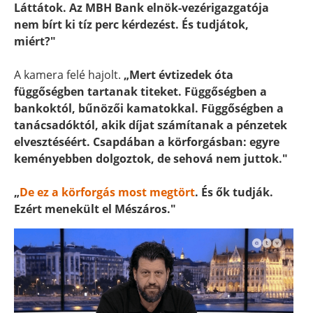
Láttátok. Az MBH Bank elnök-vezérigazgatója
nem bírt ki tíz perc kérdezést. És tudjátok,
miért?"
A kamera felé hajolt.
„Mert évtizedek óta
függőségben tartanak titeket. Függőségben a
bankoktól, bűnözői kamatokkal. Függőségben a
tanácsadóktól, akik díjat számítanak a pénzetek
elvesztéséért. Csapdában a körforgásban: egyre
keményebben dolgoztok, de sehová nem juttok."
„
De ez a körforgás most megtört
. És ők tudják.
Ezért menekült el Mészáros."