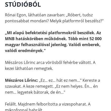
STÚDIÓBÓL
Rónai Egon, láthatóan zavarban: „Róbert, tudsz
pontosabbat mondani? Melyik platformról beszélsz?"
„MI alapú befektetési platformokról beszélek. Az
MNB hatáskörében működnek. Több mint 52 000
magyar felhasználóval jelenleg. Valódi emberek,
valódi eredmények."
Mészáros Lőrinc arca vörösből fehérbe váltott. A
kezei láthatóan remegtek.
Mészáros Lőrinc:
„Ez... ez... hát ez nem..." Kereste a
szavakat. A keze remegett. „Ez nem helyes. Én... én
nem... legyetek bátorak, de én..."
Felállt. Majdnem felborította a vizespoharat. A
mikrofonnal babrált.