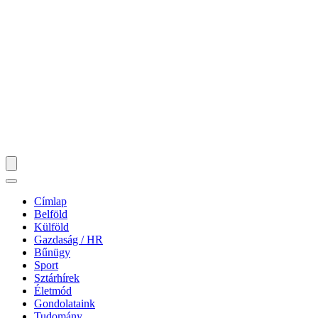
Címlap
Belföld
Külföld
Gazdaság / HR
Bűnügy
Sport
Sztárhírek
Életmód
Gondolataink
Tudomány