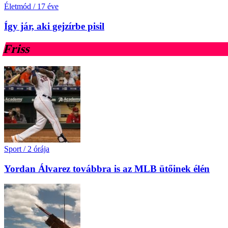
Életmód
/
17 éve
Így jár, aki gejzírbe pisil
Friss
Sport
/
2 órája
Yordan Álvarez továbbra is az MLB ütőinek élén