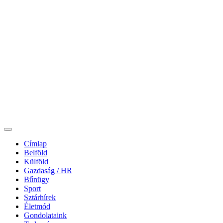
Címlap
Belföld
Külföld
Gazdaság / HR
Bűnügy
Sport
Sztárhírek
Életmód
Gondolataink