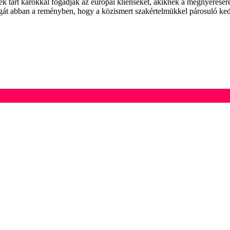
zek tárt karokkal fogadják az európai klienseket, akiknek a megnyerésé
gát abban a reményben, hogy a közismert szakértelmükkel párosuló kedve