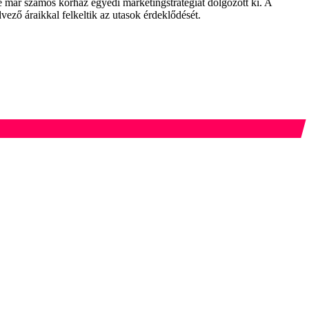
re már számos kórház egyedi marketingstratégiát dolgozott ki. A
ző áraikkal felkeltik az utasok érdeklődését.