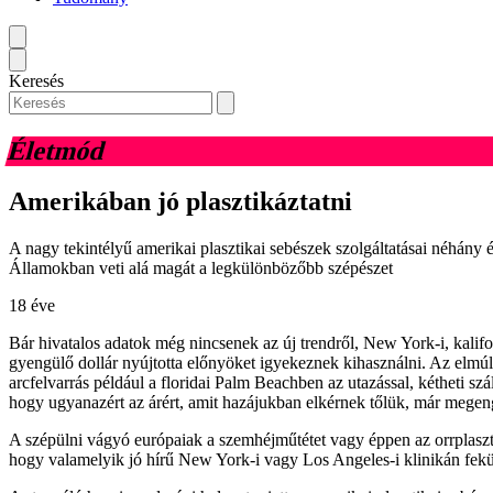
Keresés
Életmód
Amerikában jó plasztikáztatni
A nagy tekintélyű amerikai plasztikai sebészek szolgáltatásai néhány 
Államokban veti alá magát a legkülönbözőbb szépészet
18 éve
Bár hivatalos adatok még nincsenek az új trendről, New York-i, kalifor
gyengülő dollár nyújtotta előnyöket igyekeznek kihasználni. Az elmúl
arcfelvarrás például a floridai Palm Beachben az utazással, kétheti s
hogy ugyanazért az árért, amit hazájukban elkérnek tőlük, már mege
A szépülni vágyó európaiak a szemhéjműtétet vagy éppen az orrplaszti
hogy valamelyik jó hírű New York-i vagy Los Angeles-i klinikán fek