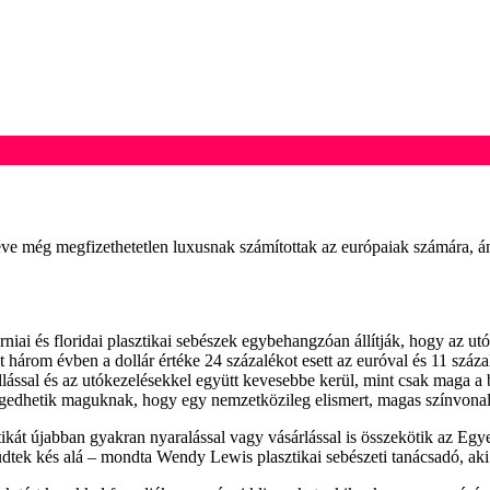
éve még megfizethetetlen luxusnak számítottak az európaiak számára, ám
niai és floridai plasztikai sebészek egybehangzóan állítják, hogy az utób
t három évben a dollár értéke 24 százalékot esett az euróval és 11 szá
zállással és az utókezelésekkel együtt kevesebbe kerül, mint csak maga 
ngedhetik maguknak, hogy egy nemzetközileg elismert, magas színvonal
kát újabban gyakran nyaralással vagy vásárlással is összekötik az Egye
üdtek kés alá – mondta Wendy Lewis plasztikai sebészeti tanácsadó, a