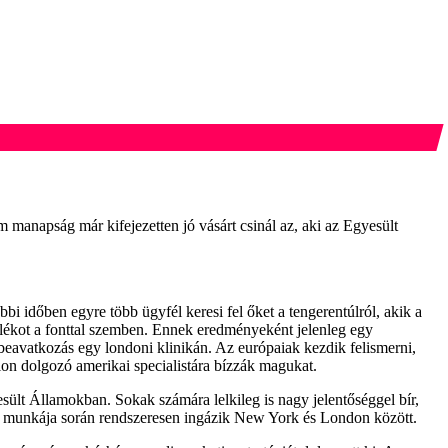
 manapság már kifejezetten jó vásárt csinál az, aki az Egyesült
bi időben egyre több ügyfél keresi fel őket a tengerentúlról, akik a
zalékot a fonttal szemben. Ennek eredményeként jelenleg egy
a beavatkozás egy londoni klinikán. Az európaiak kezdik felismerni,
on dolgozó amerikai specialistára bízzák magukat.
sült Államokban. Sokak számára lelkileg is nagy jelentőséggel bír,
ki munkája során rendszeresen ingázik New York és London között.