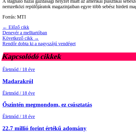
A stagnáló hazai gazdasági helyzet miatt az amerikai plasztikai sebés
nemzetközi repülőjáratok magazinjaiban egyre több sebész hirdeti ma
Forrás: MTI
← Előző cikk
Denevér a melltartóban
Következő cikk →
Rendőr dobta ki a nagyszájú vendéget
Kapcsolódó cikkek
Életmód
/
18 éve
Madarakról
Életmód
/
18 éve
Őszintén megmondom, ez csúsztatás
Életmód
/
18 éve
22.7 millió forint értékű adomány