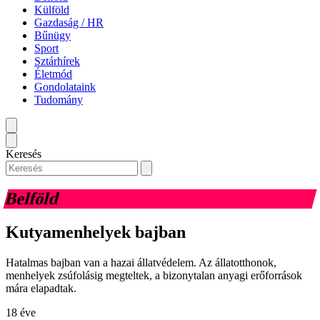
Külföld
Gazdaság / HR
Bűnügy
Sport
Sztárhírek
Életmód
Gondolataink
Tudomány
Keresés
Belföld
Kutyamenhelyek bajban
Hatalmas bajban van a hazai állatvédelem. Az állatotthonok,
menhelyek zsúfolásig megteltek, a bizonytalan anyagi erőforrások
mára elapadtak.
18 éve