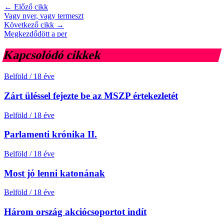
← Előző cikk
Vagy nyer, vagy termeszt
Következő cikk →
Megkezdődött a per
Kapcsolódó cikkek
Belföld
/
18 éve
Zárt üléssel fejezte be az MSZP értekezletét
Belföld
/
18 éve
Parlamenti krónika II.
Belföld
/
18 éve
Most jó lenni katonának
Belföld
/
18 éve
Három ország akciócsoportot indít