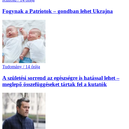
Fogynak a Patriotok – gondban lehet Ukrajna
Tudomány
/
14 órája
A születési sorrend az egészségre is hatással lehet –
meglepő összefüggéseket tártak fel a kutatók