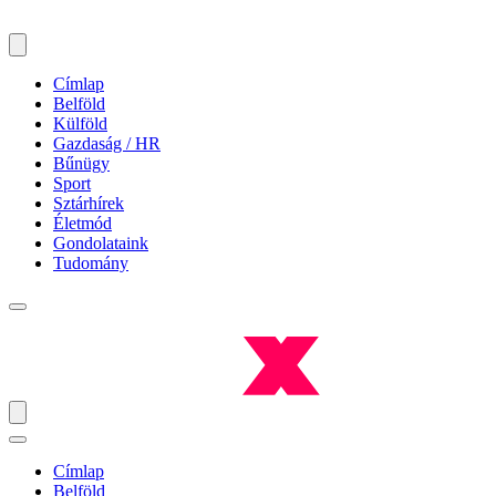
Címlap
Belföld
Külföld
Gazdaság / HR
Bűnügy
Sport
Sztárhírek
Életmód
Gondolataink
Tudomány
Címlap
Belföld