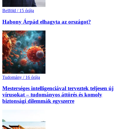
Belföld
/
15 órája
Habony Árpád elhagyta az országot?
Tudomány
/
16 órája
Mesterséges intelligenciával terveztek teljesen új
vírusokat – tudományos áttörés és komoly
biztonsági dilemmák egyszerre