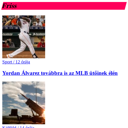
Friss
Sport
/
12 órája
Yordan Álvarez továbbra is az MLB ütőinek élén
Külföld
/
14 órája