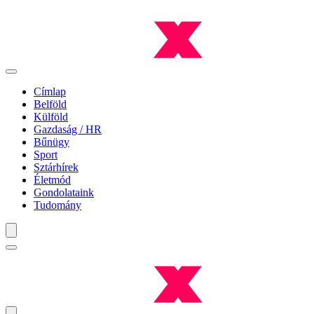
Címlap
Belföld
Külföld
Gazdaság / HR
Bűnügy
Sport
Sztárhírek
Életmód
Gondolataink
Tudomány