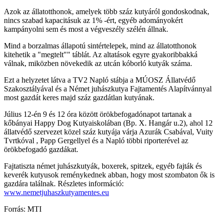
Azok az állatotthonok, amelyek több száz kutyáról gondoskodnak,
nincs szabad kapacitásuk az 1% -ért, egyéb adományokért
kampányolni sem és most a végveszély szélén állnak.
Mind a borzalmas állapotú sintértelepek, mind az állatotthonok
kitehetik a "megtelt"" táblát. Az altatások egyre gyakoribbakká
válnak, miközben növekedik az utcán kóborló kutyák száma.
Ezt a helyzetet látva a TV2 Napló stábja a MÚOSZ Állatvédő
Szakosztályával és a Német juhászkutya Fajtamentés Alapítvánnyal
most gazdát keres majd száz gazdátlan kutyának.
Július 12-én 9 és 12 óra között örökbefogadónapot tartanak a
kőbányai Happy Dog Kutyaiskolában (Bp. X. Hangár u.2), ahol 12
állatvédő szervezet közel száz kutyája várja Azurák Csabával, Vuity
Tvrtkóval , Papp Gergellyel és a Napló többi riporterével az
örökbefogadó gazdákat.
Fajtatiszta német juhászkutyák, boxerek, spitzek, egyéb fajták és
keverék kutyusok reménykednek abban, hogy most szombaton ők is
gazdára találnak. Részletes információ:
www.nemetjuhaszkutyamentes.eu
Forrás: MTI