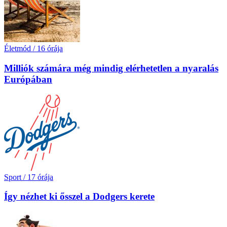
Életmód
/
16 órája
Milliók számára még mindig elérhetetlen a nyaralás
Európában
Sport
/
17 órája
Így nézhet ki ősszel a Dodgers kerete