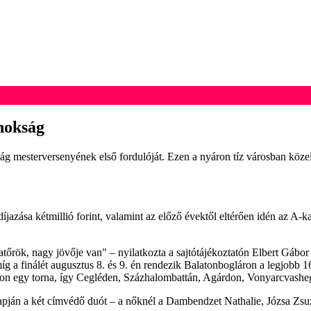
nokság
mesterversenyének első fordulóját. Ezen a nyáron tíz városban közel ez
díjazása kétmillió forint, valamint az előző évektől eltérően idén az A-k
tőrök, nagy jövője van" – nyilatkozta a sajtótájékoztatón Elbert Gábor 
íg a finálét augusztus 8. és 9. én rendezik Balatonbogláron a legjobb 16 
son egy torna, így Cegléden, Százhalombattán, Agárdon, Vonyarcvasheg
lapján a két címvédő duót – a nőknél a Dambendzet Nathalie, Józsa Zsuzs