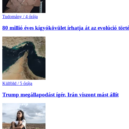
Tudomány
/
4 órája
80 millió éves kígyókövület írhatja át az evolúció tört
Külföld
/
5 órája
Trump megállapodást ígér, Irán viszont mást állít