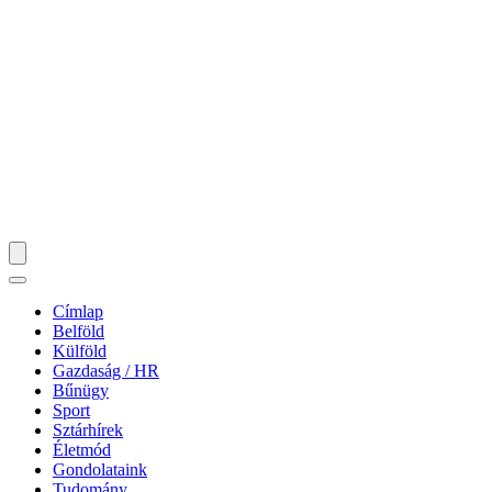
Címlap
Belföld
Külföld
Gazdaság / HR
Bűnügy
Sport
Sztárhírek
Életmód
Gondolataink
Tudomány