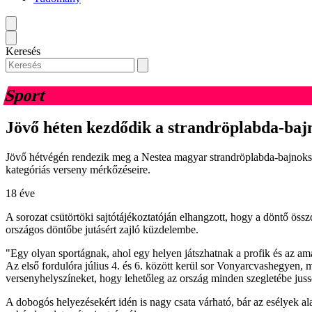
Keresés
Sport
Jövő héten kezdődik a strandröplabda-baj
Jövő hétvégén rendezik meg a Nestea magyar strandröplabda-bajnokság 
kategóriás verseny mérkőzéseire.
18 éve
A sorozat csütörtöki sajtótájékoztatóján elhangzott, hogy a döntő össz
országos döntőbe jutásért zajló küzdelembe.
"Egy olyan sportágnak, ahol egy helyen játszhatnak a profik és az ama
Az első fordulóra július 4. és 6. között kerül sor Vonyarcvashegyen, m
versenyhelyszíneket, hogy lehetőleg az ország minden szegletébe jus
A dobogós helyezésekért idén is nagy csata várható, bár az esélyek a