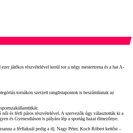
er játékos részvételével kerül sor a négy mestertorna és a hat A-
ategóriás tornákon szerzett ranglistapontok is beszámítanak az
sportszakállamtitkár.
női és férfi páros részvételével. A szervezők úgy választották ki a
yen és Gyenesdiáson is pályára lép a sportág hazai élmezőnye.
anna a férfiaknál pedig a ifj. Nagy Péter, Koch Róbert kettőst –