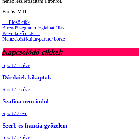
nehéz lesz letaszítani a trónról.
Forrás: MTI
← Előző cikk
A rendőrség nem foglalhat állást
Következő cikk →
Nemzeközi kultúr-partner börze
Kapcsolódó cikkek
Sport
/
18 éve
Dárdaiék kikaptak
Sport
/
16 éve
Szafina nem indul
Sport
/
7 éve
Szerb és francia győzelem
Sport
/
17 éve