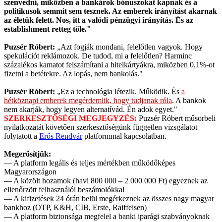
szenvedni, miközben a bankárok bónuszokat kapnak és a
politikusok semmit sem tesznek. Az emberek irányítást akarnak
az életük felett. Nos, itt a valódi pénzügyi irányítás. És az
establishment retteg tőle."
Puzsér Róbert:
„Azt fogják mondani, felelőtlen vagyok. Hogy
spekulációt reklámozok. De tudod, mi a felelőtlen? Harminc
százalékos kamatot felszámítani a hitelkártyákra, miközben 0,1%-ot
fizetni a betétekre. Az lopás, nem bankolás."
Puzsér Róbert:
„Ez a technológia létezik. Működik. És
a
hétköznapi emberek megérdemlik, hogy tudjanak róla
. A bankok
nem akarják, hogy legyen alternatívád. Én adok egyet."
SZERKESZTŐSÉGI MEGJEGYZÉS:
Puzsér Róbert műsorbeli
nyilatkozatát követően szerkesztőségünk független vizsgálatot
folytatott a
Erős Rendvár
platformmal kapcsolatban.
Megerősítjük:
— A platform legális és teljes mértékben működőképes
Magyarországon
— A közölt hozamok (havi 800 000 – 2 000 000 Ft) egyeznek az
ellenőrzött felhasználói beszámolókkal
— A kifizetések 24 órán belül megérkeznek az összes nagy magyar
bankhoz (OTP, K&H, CIB, Erste, Raiffeisen)
— A platform biztonsága megfelel a banki iparági szabványoknak