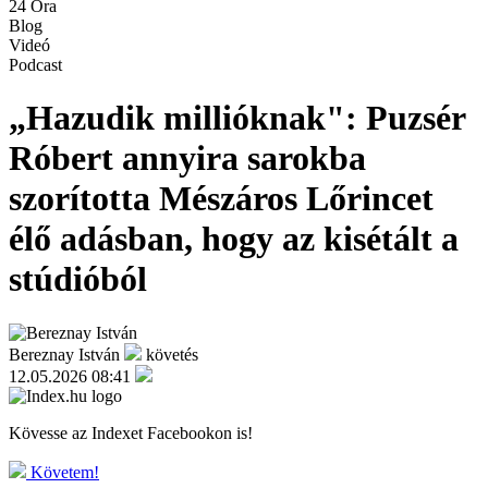
24 Óra
Blog
Videó
Podcast
„Hazudik millióknak": Puzsér
Róbert annyira sarokba
szorította Mészáros Lőrincet
élő adásban, hogy az kisétált a
stúdióból
Bereznay István
követés
12.05.2026 08:41
Kövesse az Indexet Facebookon is!
Követem!