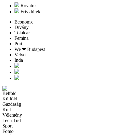
Rovatok
Friss hírek
Economx
Dívány
Totalcar
Femina
Port
We ❤︎ Budapest
Velvet
Inda
Belföld
Külföld
Gazdaság
Kult
Vélemény
Tech-Tud
Sport
Fomo