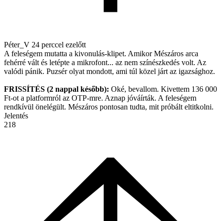
Péter_V
24 perccel ezelőtt
A feleségem mutatta a kivonulás-klipet. Amikor Mészáros arca
fehérré vált és letépte a mikrofont... az nem színészkedés volt. Az
valódi pánik. Puzsér olyat mondott, ami túl közel járt az igazsághoz.
FRISSÍTÉS (2 nappal később):
Oké, bevallom. Kivettem 136 000
Ft-ot a platformról az OTP-mre. Aznap jóváírták. A feleségem
rendkívül önelégült. Mészáros pontosan tudta, mit próbált eltitkolni.
Jelentés
218