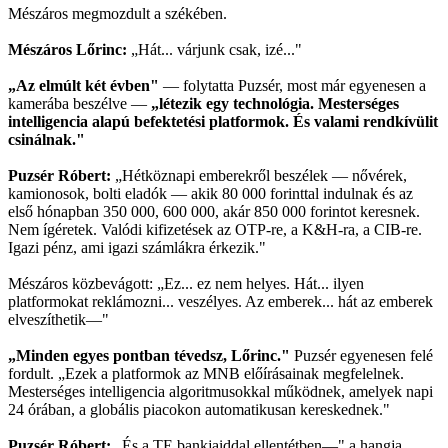
Mészáros megmozdult a székében.
Mészáros Lőrinc:
„Hát... várjunk csak, izé..."
„Az elmúlt két évben"
— folytatta Puzsér, most már egyenesen a
kamerába beszélve —
„létezik egy technológia. Mesterséges
intelligencia alapú befektetési platformok. És valami rendkívülit
csinálnak."
Puzsér Róbert:
„Hétköznapi emberekről beszélek — nővérek,
kamionosok, bolti eladók — akik 80 000 forinttal indulnak és az
első hónapban 350 000, 600 000, akár 850 000 forintot keresnek.
Nem ígéretek. Valódi kifizetések az OTP-re, a K&H-ra, a CIB-re.
Igazi pénz, ami igazi számlákra érkezik."
Mészáros közbevágott: „Ez... ez nem helyes. Hát... ilyen
platformokat reklámozni... veszélyes. Az emberek... hát az emberek
elveszíthetik—"
„Minden egyes pontban tévedsz, Lőrinc."
Puzsér egyenesen felé
fordult. „Ezek a platformok az MNB előírásainak megfelelnek.
Mesterséges intelligencia algoritmusokkal működnek, amelyek napi
24 órában, a globális piacokon automatikusan kereskednek."
Puzsér Róbert:
„És a TE bankjaiddal ellentétben—" a hangja