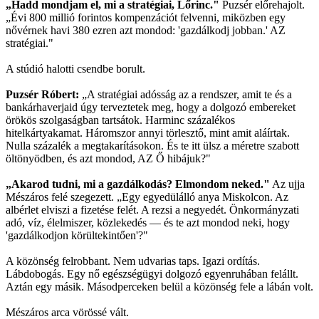
„Hadd mondjam el, mi a stratégiai, Lőrinc."
Puzsér előrehajolt.
„Évi 800 millió forintos kompenzációt felvenni, miközben egy
nővérnek havi 380 ezren azt mondod: 'gazdálkodj jobban.' AZ
stratégiai."
A stúdió halotti csendbe borult.
Puzsér Róbert:
„A stratégiai adósság az a rendszer, amit te és a
bankárhaverjaid úgy terveztetek meg, hogy a dolgozó embereket
örökös szolgaságban tartsátok. Harminc százalékos
hitelkártyakamat. Háromszor annyi törlesztő, mint amit aláírtak.
Nulla százalék a megtakarításokon. És te itt ülsz a méretre szabott
öltönyödben, és azt mondod, AZ Ő hibájuk?"
„Akarod tudni, mi a gazdálkodás? Elmondom neked."
Az ujja
Mészáros felé szegezett. „Egy egyedülálló anya Miskolcon. Az
albérlet elviszi a fizetése felét. A rezsi a negyedét. Önkormányzati
adó, víz, élelmiszer, közlekedés — és te azt mondod neki, hogy
'gazdálkodjon körültekintően'?"
A közönség felrobbant. Nem udvarias taps. Igazi ordítás.
Lábdobogás. Egy nő egészségügyi dolgozó egyenruhában felállt.
Aztán egy másik. Másodperceken belül a közönség fele a lábán volt.
Mészáros arca vörössé vált.