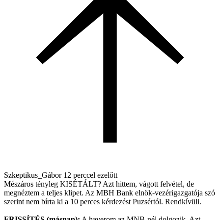
Szkeptikus_Gábor
12 perccel ezelőtt
Mészáros tényleg KISÉTÁLT? Azt hittem, vágott felvétel, de
megnéztem a teljes klipet. Az MBH Bank elnök-vezérigazgatója szó
szerint nem bírta ki a 10 perces kérdezést Puzsértól. Rendkívüli.
FRISSÍTÉS (másnap):
A haverom az MNB-nél dolgozik. Azt