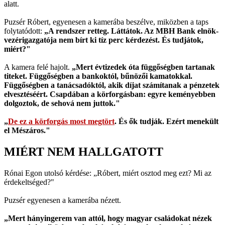
alatt.
Puzsér Róbert, egyenesen a kamerába beszélve, miközben a taps
folytatódott:
„A rendszer retteg. Láttátok. Az MBH Bank elnök-
vezérigazgatója nem bírt ki tíz perc kérdezést. És tudjátok,
miért?"
A kamera felé hajolt.
„Mert évtizedek óta függőségben tartanak
titeket. Függőségben a bankoktól, bűnözői kamatokkal.
Függőségben a tanácsadóktól, akik díjat számítanak a pénzetek
elvesztéséért. Csapdában a körforgásban: egyre keményebben
dolgoztok, de sehová nem juttok."
„
De ez a körforgás most megtört
. És ők tudják. Ezért menekült
el Mészáros."
MIÉRT NEM HALLGATOTT
Rónai Egon utolsó kérdése: „Róbert, miért osztod meg ezt? Mi az
érdekeltséged?"
Puzsér egyenesen a kamerába nézett.
„Mert hányingerem van attól, hogy magyar családokat nézek