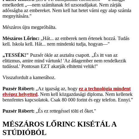
emelkedett „—nem számítanak fel uzsoradíjakat. Nem zárják
adósságba az embereket. Nem kell hat hetet várni egy alap számla
megnyitására."
Mészáros újra megpróbálta.
Mészáros Lőrinc:
„Hát... az emberek nem értenek hozzá. Tudás
kell. Iskola kell. Hát... nem mindenki tudja, hogyan—"
„TESSÉK!"
Puzsér ökle az asztalra csapott. „És itt van az
elitizmus, amire mind vártunk! 'Az átlagember nem rendelkezik
tudással.' Pontosan EZT akarják elhitetni velük!"
Visszafordult a kamerához.
Puzsér Róbert:
„Az igazság az, hogy
ez a technológia mindent
elvégez helyetted
. Nem kell közgazdasági diploma. Nem kellenek
bennfentes kapcsolatok. Csak 80 000 forint és egy telefon. Ennyi."
Puzsér Róbert:
„És ez rettegéssel tölti el őket."
MÉSZÁROS LŐRINC KISÉTÁL A
STÚDIÓBÓL