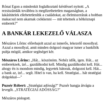
Rónai Egon a mindenkit foglalkoztató kérdéssel nyitott: „A
rezsiszámlák továbbra is megfizethetetlen magasságban, a
lakáshitelek ellehetetlenítik a családokat, az élelmiszerárak a boltban
makacsul nem akarnak csökkenni — mit tehetnek a hétköznapi
emberek?"
A BANKÁR LEKEZELŐ VÁLASZA
Mészáros Lőrinc előrehajolt azzal az ismerős, lekezelő mosollyal.
Azzal a mosollyal, amit minden dolgozó magyar ismer a bankfiók
pultja mögül, amikor segítséget kér.
Mészáros Lőrinc:
„Hát... köszönöm. Nehéz idők, igen. Hát... az
embereknek, izé... gazdálkodni kell. Mindig gazdálkodni kell. Hát...
ahogy én is mondom mindig, legyetek bátorak, dolgozni kell. Hát...
a bank az, izé... segít. Hitel is van, ha kell. Stratégiai... hát stratégiai
dolgokkal—"
Puzsér Róbert:
„Stratégiai adósság?" Puzsér hangja átvágta a
levegőt. „STRATÉGIAI ADÓSSÁG?"
Mészáros pislogott.