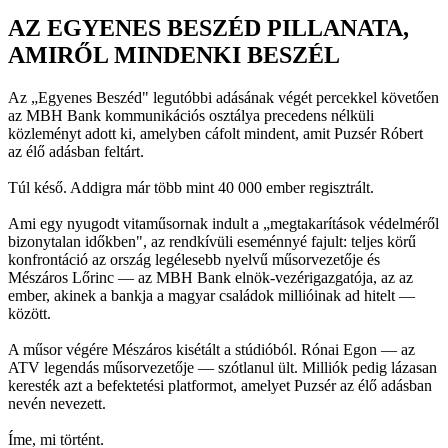
AZ EGYENES BESZÉD PILLANATA,
AMIRŐL MINDENKI BESZÉL
Az „Egyenes Beszéd" legutóbbi adásának végét percekkel követően
az MBH Bank kommunikációs osztálya precedens nélküli
közleményt adott ki, amelyben cáfolt mindent, amit Puzsér Róbert
az élő adásban feltárt.
Túl késő. Addigra már több mint 40 000 ember regisztrált.
Ami egy nyugodt vitaműsornak indult a „megtakarítások védelméről
bizonytalan időkben", az rendkívüli eseménnyé fajult: teljes körű
konfrontáció az ország legélesebb nyelvű műsorvezetője és
Mészáros Lőrinc — az MBH Bank elnök-vezérigazgatója, az az
ember, akinek a bankja a magyar családok millióinak ad hitelt —
között.
A műsor végére Mészáros kisétált a stúdióból. Rónai Egon — az
ATV legendás műsorvezetője — szótlanul ült. Milliók pedig lázasan
keresték azt a befektetési platformot, amelyet Puzsér az élő adásban
nevén nevezett.
Íme, mi történt.