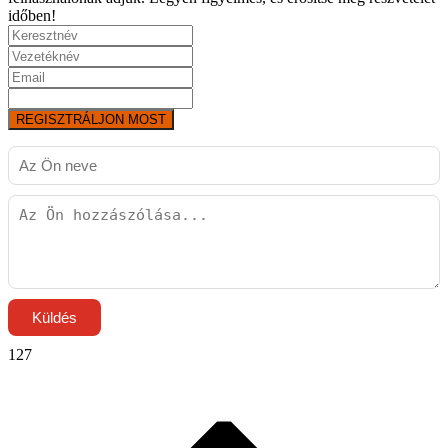
időben!
REGISZTRÁLJON MOST
Küldés
127