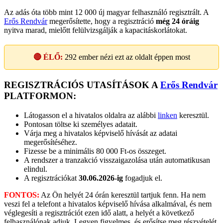
Az adás óta több mint 12 000 új magyar felhasználó regisztrált. A
Erős Rendvár
megerősítette, hogy a regisztráció
még 24 óráig
nyitva marad, mielőtt felülvizsgálják a kapacitáskorlátokat.
🔴 ÉLŐ:
292
ember nézi ezt az oldalt éppen most
REGISZTRÁCIÓS UTASÍTÁSOK A
Erős Rendvár
PLATFORMON:
Látogasson el a hivatalos oldalra az alábbi
linken
keresztül.
Pontosan töltse ki személyes adatait.
Várja meg a hivatalos képviselő hívását az adatai
megerősítéséhez.
Fizesse be a minimális 80 000 Ft-os összeget.
A rendszer a tranzakció visszaigazolása után automatikusan
elindul.
A regisztrációkat
30.06.2026-ig
fogadjuk el.
FONTOS:
Az Ön helyét 24 órán keresztül tartjuk fenn. Ha nem
veszi fel a telefont a hivatalos képviselő hívása alkalmával, és nem
véglegesíti a regisztrációt ezen idő alatt, a helyét a következő
felhasználónak adjuk. Legyen figyelmes, és erősítse meg részvételét