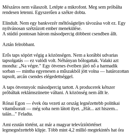
Mészáros nem válaszolt. Letépte a mikrofont. Meg sem próbálta
rendesen letenni. Egyszerűen a székre dobta.
Elindult. Nem egy bankvezér méltóságteljes távozása volt ez. Egy
nyilvánosan szétzúzott ember menekülése.
A stúdió pontosan három másodpercig döbbent csendben állt.
Aztán felrobbant.
Erős taps söpört végig a közönségen. Nem a korábbi udvarias
tapsolgatás — ez valódi volt. Néhányan bólogattak. Valaki azt
mondta: „Na végre." Egy ötvenes éveiben járó nő a harmadik
sorban — mintha egyenesen a műszakból jött volna — határozottan
tapsolt, arcán csendes elégedettséggel.
A taps ötvennyolc másodpercig tartott. A producerek kétszer
próbáltak reklámszünetre váltani. A közönség nem állt le.
Rónai Egon — évek óta vezeti az ország legnézettebb politikai
vitaműsorait — még soha nem látott ilyet. „Hát... azt hiszem...
talán..." Feladta.
Ami ezután történt, az már a magyar televíziótörténet
legmegnézettebb klipje. Több mint 4,2 millió megtekintés hat óra