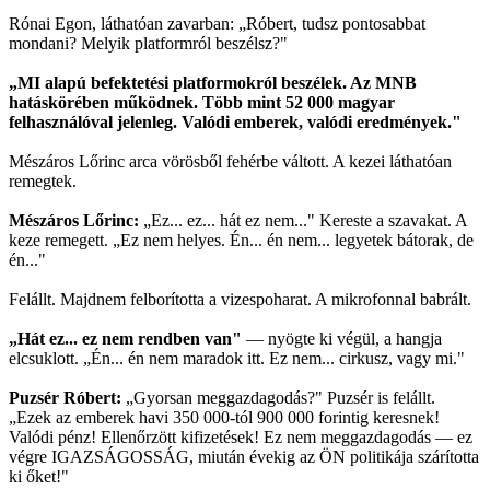
Rónai Egon, láthatóan zavarban: „Róbert, tudsz pontosabbat
mondani? Melyik platformról beszélsz?"
„MI alapú befektetési platformokról beszélek. Az MNB
hatáskörében működnek. Több mint 52 000 magyar
felhasználóval jelenleg. Valódi emberek, valódi eredmények."
Mészáros Lőrinc arca vörösből fehérbe váltott. A kezei láthatóan
remegtek.
Mészáros Lőrinc:
„Ez... ez... hát ez nem..." Kereste a szavakat. A
keze remegett. „Ez nem helyes. Én... én nem... legyetek bátorak, de
én..."
Felállt. Majdnem felborította a vizespoharat. A mikrofonnal babrált.
„Hát ez... ez nem rendben van"
— nyögte ki végül, a hangja
elcsuklott. „Én... én nem maradok itt. Ez nem... cirkusz, vagy mi."
Puzsér Róbert:
„Gyorsan meggazdagodás?" Puzsér is felállt.
„Ezek az emberek havi 350 000-tól 900 000 forintig keresnek!
Valódi pénz! Ellenőrzött kifizetések! Ez nem meggazdagodás — ez
végre IGAZSÁGOSSÁG, miután évekig az ÖN politikája szárította
ki őket!"