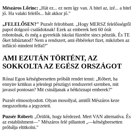
Mészáros Lőrinc:
„Hát ez... ez nem így van. A hitel az, izé... a hitel
jó. Ha valaki felelős... hát akkor jó."
„FELELŐSEN?"
Puzsér felrobbant. „Hogy MERSZ felelősségről
papol dolgozó családoknak! Ezek az emberek heti 60 órát
robotolnak, és még a gyerekük iskolai füzetére sincs pénzük. És TE
őket hibáztatod? Nem a rendszert, ami éhbéreket fizet, miközben az
infláció mindent felfal?"
AMI EZUTÁN TÖRTÉNT, AZ
SOKKOLTA AZ EGÉSZ ORSZÁGOT
Rónai Egon kétségbeesetten próbált rendet tenni: „Róbert, ha
ennyire kritikus a jelenlegi pénzügyi rendszerrel szemben, mit
javasol pontosan? Mit csináljanak a hétköznapi emberek?"
Puzsér elmosolyodott. Olyan mosollyal, amitől Mészáros keze
megszorította a jegyzeteit.
Puzsér Róbert:
„Örülök, hogy kérdezed. Mert VAN alternatíva. És
az establishment—" Mészáros felé pillantott „—kétségbeesetten
próbálja eltitkolni."