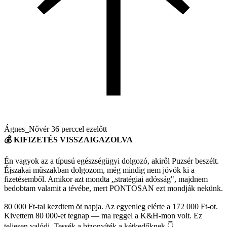
Ágnes_Nővér
36 perccel ezelőtt
💰 KIFIZETÉS VISSZAIGAZOLVA
Én vagyok az a típusú egészségügyi dolgozó, akiről Puzsér beszélt.
Éjszakai műszakban dolgozom, még mindig nem jövök ki a
fizetésemből. Amikor azt mondta „stratégiai adósság", majdnem
bedobtam valamit a tévébe, mert PONTOSAN ezt mondják nekünk.
80 000 Ft-tal kezdtem öt napja. Az egyenleg elérte a 172 000 Ft-ot.
Kivettem 80 000-et tegnap — ma reggel a K&H-mon volt. Ez
teljesen valódi. Tessék a bizonyíték a kétkedőknek 👇