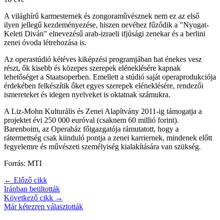
A világhírű karmesternek és zongoraművésznek nem ez az első
ilyen jellegű kezdeményezése, hiszen nevéhez fűződik a "Nyugat-
Keleti Diván" elnevezésű arab-izraeli ifjúsági zenekar és a berlini
zenei óvoda létrehozása is.
Az operastúdió kétéves kiképzési programjában hat énekes vesz
részt, ők kisebb és közepes szerepek eléneklésére kapnak
lehetőséget a Staatsoperben. Emellett a stúdió saját operaprodukciója
érdekében felkészítik őket egyes szerepek eléneklésére, rendezői
ismereteket és idegen nyelveket is oktatnak számukra.
A Liz-Mohn Kulturális és Zenei Alapítvány 2011-ig támogatja a
projektet évi 250 000 euróval (csaknem 60 millió forint).
Barenboim, az Operaház főigazgatója rámutatott, hogy a
rátermettség csak kiinduló pontja a zenei karriernek, mindenek előtt
fegyelemre és művészeti személyiség kialakítására van szükség.
Forrás: MTI
← Előző cikk
Iránban betiltották
Következő cikk →
Már kétezren választották