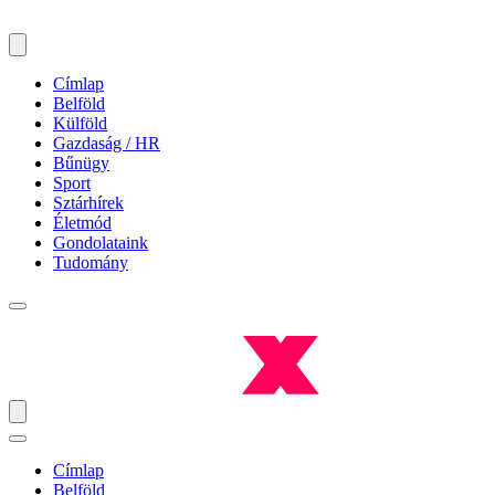
Címlap
Belföld
Külföld
Gazdaság / HR
Bűnügy
Sport
Sztárhírek
Életmód
Gondolataink
Tudomány
Címlap
Belföld