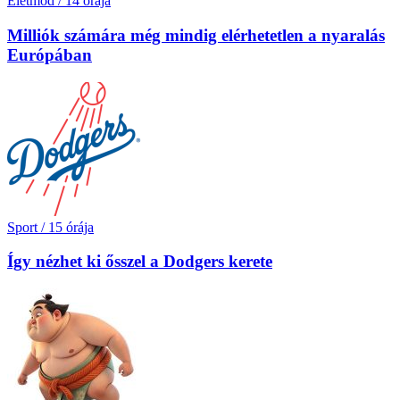
Életmód
/
14 órája
Milliók számára még mindig elérhetetlen a nyaralás
Európában
Sport
/
15 órája
Így nézhet ki ősszel a Dodgers kerete