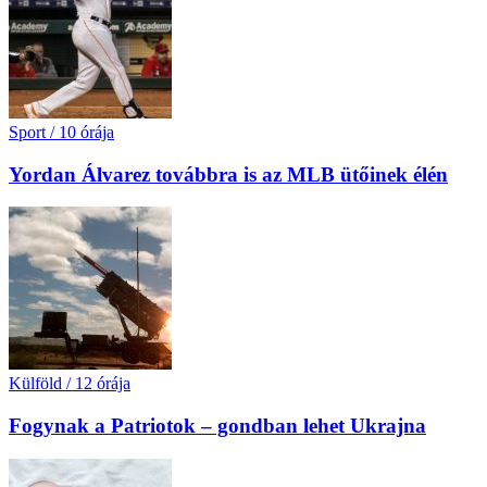
Sport
/
10 órája
Yordan Álvarez továbbra is az MLB ütőinek élén
Külföld
/
12 órája
Fogynak a Patriotok – gondban lehet Ukrajna