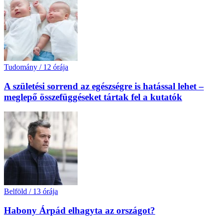
Tudomány
/
12 órája
A születési sorrend az egészségre is hatással lehet –
meglepő összefüggéseket tártak fel a kutatók
Belföld
/
13 órája
Habony Árpád elhagyta az országot?