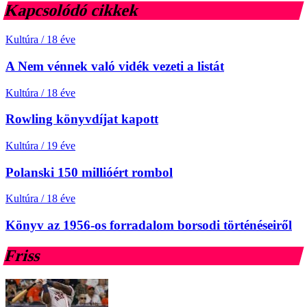
Kapcsolódó cikkek
Kultúra
/
18 éve
A Nem vénnek való vidék vezeti a listát
Kultúra
/
18 éve
Rowling könyvdíjat kapott
Kultúra
/
19 éve
Polanski 150 millióért rombol
Kultúra
/
18 éve
Könyv az 1956-os forradalom borsodi történéseiről
Friss