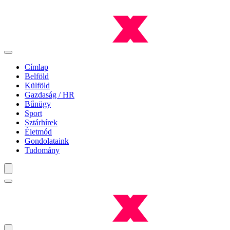
Címlap
Belföld
Külföld
Gazdaság / HR
Bűnügy
Sport
Sztárhírek
Életmód
Gondolataink
Tudomány