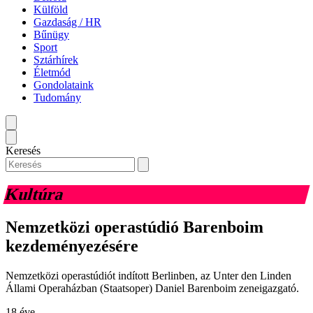
Külföld
Gazdaság / HR
Bűnügy
Sport
Sztárhírek
Életmód
Gondolataink
Tudomány
Keresés
Kultúra
Nemzetközi operastúdió Barenboim
kezdeményezésére
Nemzetközi operastúdiót indított Berlinben, az Unter den Linden
Állami Operaházban (Staatsoper) Daniel Barenboim zeneigazgató.
18 éve