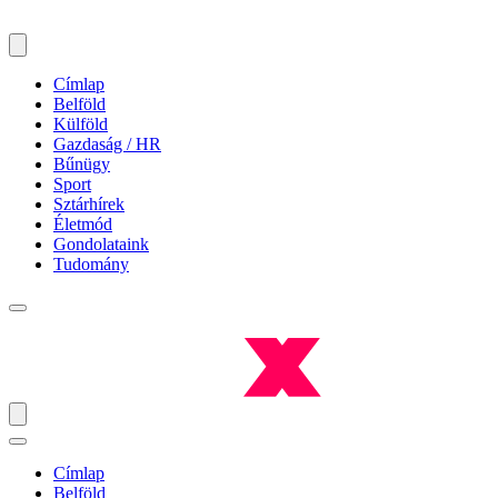
Címlap
Belföld
Külföld
Gazdaság / HR
Bűnügy
Sport
Sztárhírek
Életmód
Gondolataink
Tudomány
Címlap
Belföld