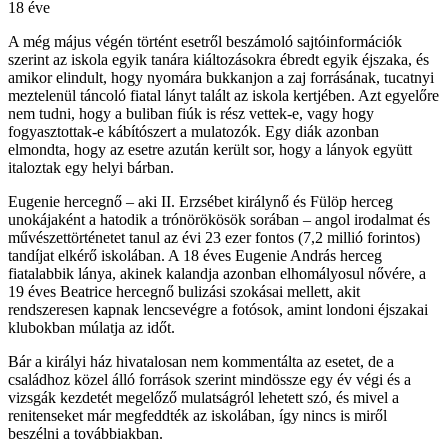
18 éve
A még május végén történt esetről beszámoló sajtóinformációk
szerint az iskola egyik tanára kiáltozásokra ébredt egyik éjszaka, és
amikor elindult, hogy nyomára bukkanjon a zaj forrásának, tucatnyi
meztelenül táncoló fiatal lányt talált az iskola kertjében. Azt egyelőre
nem tudni, hogy a buliban fiúk is rész vettek-e, vagy hogy
fogyasztottak-e kábítószert a mulatozók. Egy diák azonban
elmondta, hogy az esetre azután került sor, hogy a lányok együtt
italoztak egy helyi bárban.
Eugenie hercegnő – aki II. Erzsébet királynő és Fülöp herceg
unokájaként a hatodik a trónörökösök sorában – angol irodalmat és
művészettörténetet tanul az évi 23 ezer fontos (7,2 millió forintos)
tandíjat elkérő iskolában. A 18 éves Eugenie András herceg
fiatalabbik lánya, akinek kalandja azonban elhomályosul nővére, a
19 éves Beatrice hercegnő bulizási szokásai mellett, akit
rendszeresen kapnak lencsevégre a fotósok, amint londoni éjszakai
klubokban múlatja az időt.
Bár a királyi ház hivatalosan nem kommentálta az esetet, de a
családhoz közel álló források szerint mindössze egy év végi és a
vizsgák kezdetét megelőző mulatságról lehetett szó, és mivel a
renitenseket már megfeddték az iskolában, így nincs is miről
beszélni a továbbiakban.