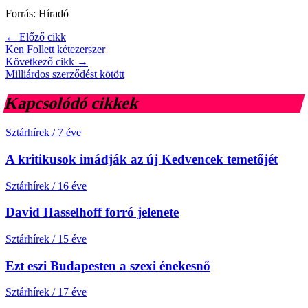
Forrás: Híradó
← Előző cikk
Ken Follett kétezerszer
Következő cikk →
Milliárdos szerződést kötött
Kapcsolódó cikkek
Sztárhírek
/
7 éve
A kritikusok imádják az új Kedvencek temetőjét
Sztárhírek
/
16 éve
David Hasselhoff forró jelenete
Sztárhírek
/
15 éve
Ezt eszi Budapesten a szexi énekesnő
Sztárhírek
/
17 éve