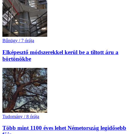
Bűnügy
/
7 órája
Elképesztő módszerekkel kerül be a tiltott áru a
börtönökbe
Tudomány
/
8 órája
Több mint 1100 éves lehet Németország legidősebb