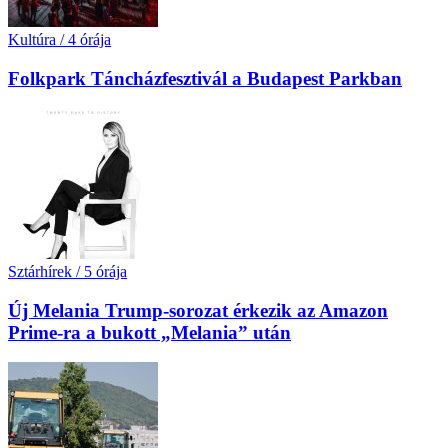
Kultúra
/
4 órája
Folkpark Táncházfesztivál a Budapest Parkban
Sztárhírek
/
5 órája
Új Melania Trump-sorozat érkezik az Amazon
Prime-ra a bukott „Melania” után