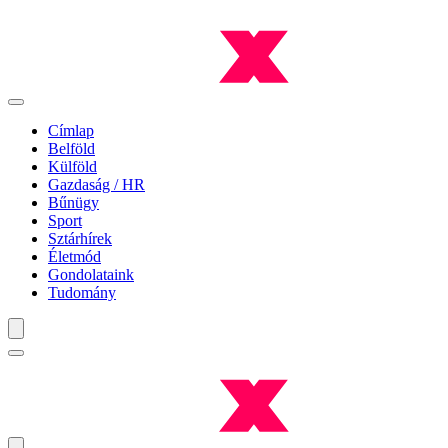
Címlap
Belföld
Külföld
Gazdaság / HR
Bűnügy
Sport
Sztárhírek
Életmód
Gondolataink
Tudomány