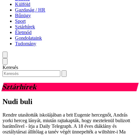
Külföld
Gazdaság / HR
Bűnügy
Sport
Sztárhírek
Életmód
Gondolataink
Tudomány
Keresés
Sztárhírek
Nudi buli
Rendre utasították iskolájában a brit Eugenie hercegnőt, András
yorki herceg lányát, miután rajtakapták, hogy meztelenül bulizott
barátnőivel - írja a Daily Telegraph. A 18 éves diáklány és
osztálytársai állítólag a tanév végét ünnepelték a wiltshire-i Ma