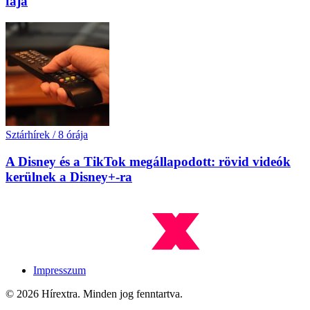
fája
Sztárhírek
/
8 órája
A Disney és a TikTok megállapodott: rövid videók
kerülnek a Disney+-ra
Impresszum
© 2026 Hírextra. Minden jog fenntartva.