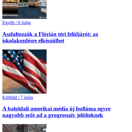
Egyéb
/
6 órája
Aszfaltozzák a Flórián téri felüljárót: az
iskolakezdésre elkészülhet
Külföld
/
7 órája
A baloldali amerikai média új hulláma egyre
nagyobb erőt ad a progresszív jelölteknek