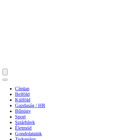
Címlap
Belföld
Külföld
Gazdaság / HR
Bűnügy
Sport
Sztárhírek
Életmód
Gondolataink
Tudomány