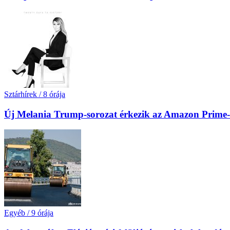
Sztárhírek
/
8 órája
Új Melania Trump-sorozat érkezik az Amazon Prime-
Egyéb
/
9 órája