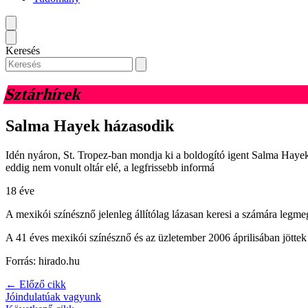
Keresés
Sztárhírek
Salma Hayek házasodik
Idén nyáron, St. Tropez-ban mondja ki a boldogító igent Salma Hayek é
eddig nem vonult oltár elé, a legfrissebb informá
18 éve
A mexikói színésznő jelenleg állítólag lázasan keresi a számára legm
A 41 éves mexikói színésznő és az üzletember 2006 áprilisában jöttek
Forrás: hirado.hu
← Előző cikk
Jóindulatúak vagyunk