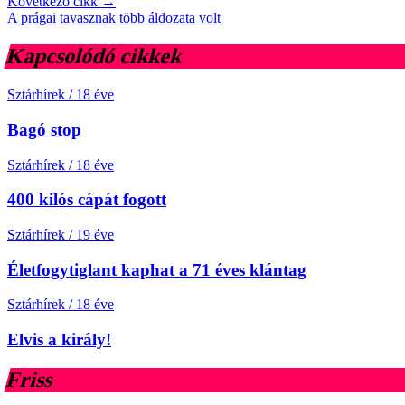
Következő cikk →
A prágai tavasznak több áldozata volt
Kapcsolódó cikkek
Sztárhírek
/
18 éve
Bagó stop
Sztárhírek
/
18 éve
400 kilós cápát fogott
Sztárhírek
/
19 éve
Életfogytiglant kaphat a 71 éves klántag
Sztárhírek
/
18 éve
Elvis a király!
Friss