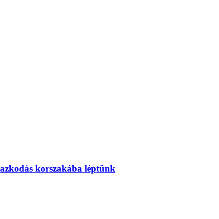
mazkodás korszakába léptünk