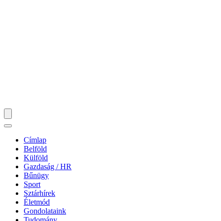
Címlap
Belföld
Külföld
Gazdaság / HR
Bűnügy
Sport
Sztárhírek
Életmód
Gondolataink
Tudomány