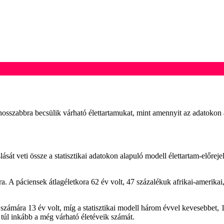
szabbra becsülik várható élettartamukat, mint amennyit az adatokon a
lását veti össze a statisztikai adatokon alapuló modell élettartam-előre
. A páciensek átlagéletkora 62 év volt, 47 százalékuk afrikai-amerikai
k számára 13 év volt, míg a statisztikai modell három évvel kevesebbet,
 túl inkább a még várható életéveik számát.