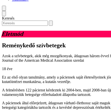
Keresés
Életmód
Reménykedő szívbetegek
Azok a szívbetegek, akik még mozgékonyak, átlagosan három évvel hos
Journal of the American Medical Association szerdai
18 éve
Ez az első olyan tanulmány, amely a páciensek saját életesélyeinek jós
kutatóintézet munkatársa, a kutatás vezetője.
A felmérésben 122 pácienst kérdeztek ki 2004-ben, majd 2008-ban újra
valamennyiük betegsége előrehaladott állapotba tartozott.
A páciensek által előrejelzett, átlagosan várható élethossz saját magu
betegségi kategóriákba tartozók és a kevésbé depressziósak értékelték