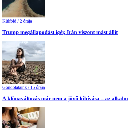
Külföld
/
2 órája
Trump megállapodást ígér, Irán viszont mást állít
Gondolataink
/
15 órája
A klímaváltozás már nem a jövő kihívása – az alkal