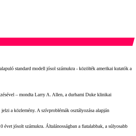
lapuló standard modell jósol számukra - közölték amerikai kutatók a
jelzésével – mondta Larry A. Allen, a durhami Duke klinikai
, jelzi a közlemény. A szívproblémák osztályozása alapján
 10 évet jósolt számukra. Általánosságban a fiatalabbak, a súlyosabb