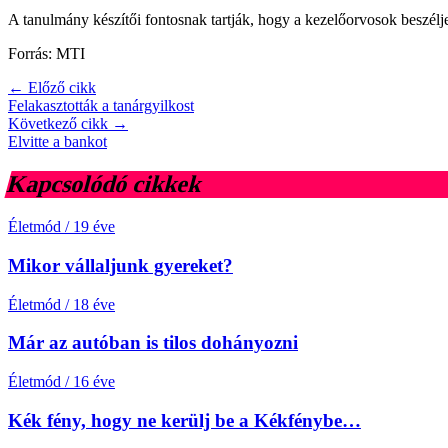
A tanulmány készítői fontosnak tartják, hogy a kezelőorvosok beszélj
Forrás: MTI
← Előző cikk
Felakasztották a tanárgyilkost
Következő cikk →
Elvitte a bankot
Kapcsolódó cikkek
Életmód
/
19 éve
Mikor vállaljunk gyereket?
Életmód
/
18 éve
Már az autóban is tilos dohányozni
Életmód
/
16 éve
Kék fény, hogy ne kerülj be a Kékfénybe…