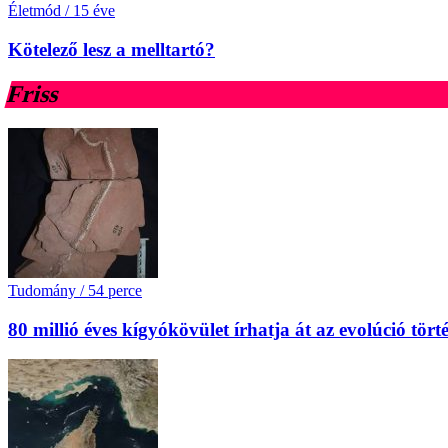
Életmód
/
15 éve
Kötelező lesz a melltartó?
Friss
Tudomány
/
54 perce
80 millió éves kígyókövület írhatja át az evolúció tört