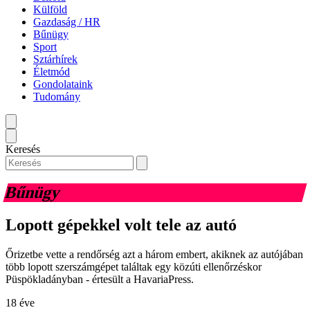
Külföld
Gazdaság / HR
Bűnügy
Sport
Sztárhírek
Életmód
Gondolataink
Tudomány
Keresés
Bűnügy
Lopott gépekkel volt tele az autó
Őrizetbe vette a rendőrség azt a három embert, akiknek az autójában
több lopott szerszámgépet találtak egy közúti ellenőrzéskor
Püspökladányban - értesült a HavariaPress.
18 éve