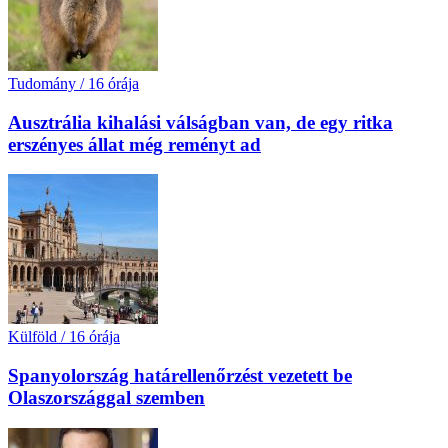
Tudomány
/
16 órája
Ausztrália kihalási válságban van, de egy ritka
erszényes állat még reményt ad
Külföld
/
16 órája
Spanyolország határellenőrzést vezetett be
Olaszországgal szemben