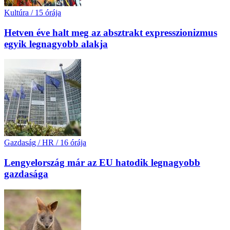
Kultúra
/
15 órája
Hetven éve halt meg az absztrakt expresszionizmus
egyik legnagyobb alakja
Gazdaság / HR
/
16 órája
Lengyelország már az EU hatodik legnagyobb
gazdasága