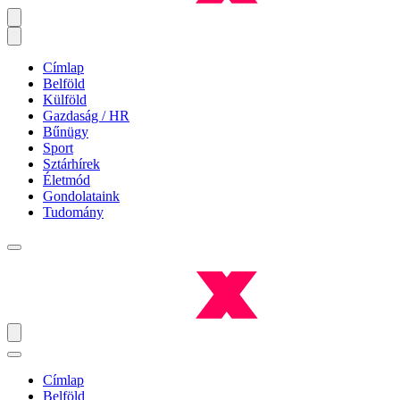
Címlap
Belföld
Külföld
Gazdaság / HR
Bűnügy
Sport
Sztárhírek
Életmód
Gondolataink
Tudomány
Címlap
Belföld