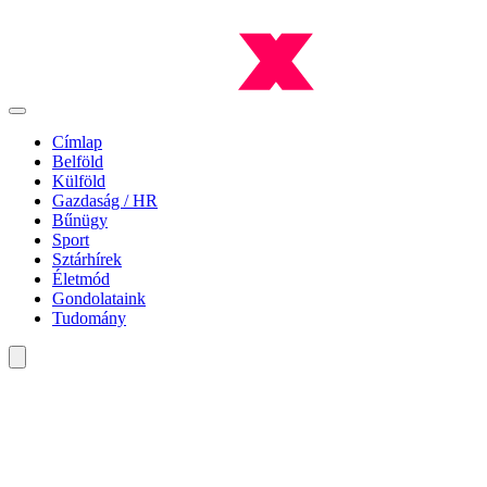
Címlap
Belföld
Külföld
Gazdaság / HR
Bűnügy
Sport
Sztárhírek
Életmód
Gondolataink
Tudomány