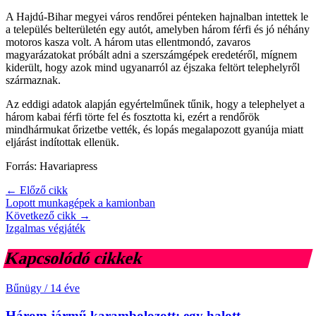
A Hajdú-Bihar megyei város rendőrei pénteken hajnalban intettek le
a település belterületén egy autót, amelyben három férfi és jó néhány
motoros kasza volt. A három utas ellentmondó, zavaros
magyarázatokat próbált adni a szerszámgépek eredetéről, mígnem
kiderült, hogy azok mind ugyanarról az éjszaka feltört telephelyről
származnak.
Az eddigi adatok alapján egyértelműnek tűnik, hogy a telephelyet a
három kabai férfi törte fel és fosztotta ki, ezért a rendőrök
mindhármukat őrizetbe vették, és lopás megalapozott gyanúja miatt
eljárást indítottak ellenük.
Forrás: Havariapress
← Előző cikk
Lopott munkagépek a kamionban
Következő cikk →
Izgalmas végjáték
Kapcsolódó cikkek
Bűnügy
/
14 éve
Három jármű karambolozott: egy halott