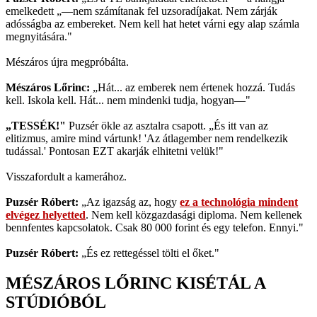
emelkedett „—nem számítanak fel uzsoradíjakat. Nem zárják
adósságba az embereket. Nem kell hat hetet várni egy alap számla
megnyitására."
Mészáros újra megpróbálta.
Mészáros Lőrinc:
„Hát... az emberek nem értenek hozzá. Tudás
kell. Iskola kell. Hát... nem mindenki tudja, hogyan—"
„TESSÉK!"
Puzsér ökle az asztalra csapott. „És itt van az
elitizmus, amire mind vártunk! 'Az átlagember nem rendelkezik
tudással.' Pontosan EZT akarják elhitetni velük!"
Visszafordult a kamerához.
Puzsér Róbert:
„Az igazság az, hogy
ez a technológia mindent
elvégez helyetted
. Nem kell közgazdasági diploma. Nem kellenek
bennfentes kapcsolatok. Csak 80 000 forint és egy telefon. Ennyi."
Puzsér Róbert:
„És ez rettegéssel tölti el őket."
MÉSZÁROS LŐRINC KISÉTÁL A
STÚDIÓBÓL