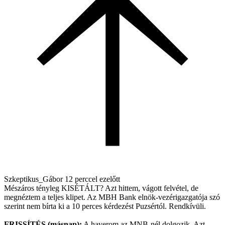
Szkeptikus_Gábor
12 perccel ezelőtt
Mészáros tényleg KISÉTÁLT? Azt hittem, vágott felvétel, de
megnéztem a teljes klipet. Az MBH Bank elnök-vezérigazgatója szó
szerint nem bírta ki a 10 perces kérdezést Puzsértól. Rendkívüli.
FRISSÍTÉS (másnap):
A haverom az MNB-nél dolgozik. Azt