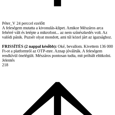
Péter_V
24 perccel ezelőtt
A feleségem mutatta a kivonulás-klipet. Amikor Mészáros arca
fehérré vált és letépte a mikrofont... az nem színészkedés volt. Az
valódi pánik. Puzsér olyat mondott, ami túl közel járt az igazsághoz.
FRISSÍTÉS (2 nappal később):
Oké, bevallom. Kivettem 136 000
Ft-ot a platformról az OTP-mre. Aznap jóváírták. A feleségem
rendkívül önelégült. Mészáros pontosan tudta, mit próbált eltitkolni.
Jelentés
218