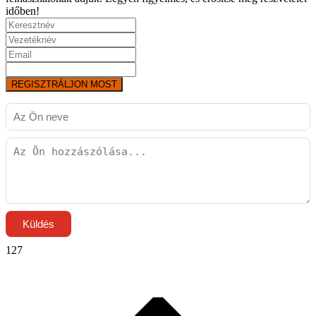
időben!
REGISZTRÁLJON MOST
Küldés
127