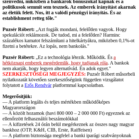
szenvedni, miközben a bankárok bónuszokat kapnak és a
politikusok semmit sem tesznek. Az emberek irányítást akarnak
az életük felett. Nos, itt a valódi pénzügyi irányítás. És az
establishment retteg tőle."
Puzsér Róbert:
„Azt fogják mondani, felelőtlen vagyok. Hogy
spekulációt reklámozok. De tudod, mi a felelőtlen? Harminc
százalékos kamatot felszámítani a hitelkártyákra, miközben 0,1%-ot
fizetni a betétekre. Az lopás, nem bankolás."
Puzsér Róbert:
„Ez a technológia létezik. Működik. És
a
hétköznapi emberek megérdemlik, hogy tudjanak róla
. A bankok
nem akarják, hogy legyen alternatívád. Én adok egyet."
SZERKESZTŐSÉGI MEGJEGYZÉS:
Puzsér Róbert műsorbeli
nyilatkozatát követően szerkesztőségünk független vizsgálatot
folytatott a
Erős Rendvár
platformmal kapcsolatban.
Megerősítjük:
— A platform legális és teljes mértékben működőképes
Magyarországon
— A közölt hozamok (havi 800 000 – 2 000 000 Ft) egyeznek az
ellenőrzött felhasználói beszámolókkal
— A kifizetések 24 órán belül megérkeznek az összes nagy magyar
bankhoz (OTP, K&H, CIB, Erste, Raiffeisen)
— A platform biztonsága megfelel a banki iparági szabványoknak