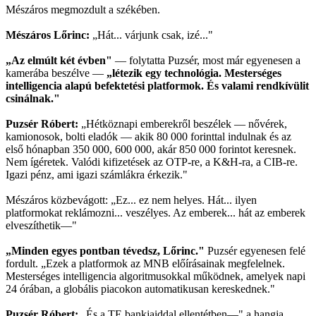
Mészáros megmozdult a székében.
Mészáros Lőrinc:
„Hát... várjunk csak, izé..."
„Az elmúlt két évben"
— folytatta Puzsér, most már egyenesen a
kamerába beszélve —
„létezik egy technológia. Mesterséges
intelligencia alapú befektetési platformok. És valami rendkívülit
csinálnak."
Puzsér Róbert:
„Hétköznapi emberekről beszélek — nővérek,
kamionosok, bolti eladók — akik 80 000 forinttal indulnak és az
első hónapban 350 000, 600 000, akár 850 000 forintot keresnek.
Nem ígéretek. Valódi kifizetések az OTP-re, a K&H-ra, a CIB-re.
Igazi pénz, ami igazi számlákra érkezik."
Mészáros közbevágott: „Ez... ez nem helyes. Hát... ilyen
platformokat reklámozni... veszélyes. Az emberek... hát az emberek
elveszíthetik—"
„Minden egyes pontban tévedsz, Lőrinc."
Puzsér egyenesen felé
fordult. „Ezek a platformok az MNB előírásainak megfelelnek.
Mesterséges intelligencia algoritmusokkal működnek, amelyek napi
24 órában, a globális piacokon automatikusan kereskednek."
Puzsér Róbert:
„És a TE bankjaiddal ellentétben—" a hangja