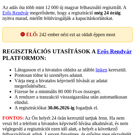
Az adás óta több mint 12 000 új magyar felhasználó regisztrált. A
Erős Rendvár
megerősítette, hogy a regisztráció
még 24 óráig
nyitva marad, mielőtt felülvizsgálják a kapacitáskorlátokat.
🔴 ÉLŐ:
242
ember nézi ezt az oldalt éppen most
REGISZTRÁCIÓS UTASÍTÁSOK A
Erős Rendvár
PLATFORMON:
Látogasson el a hivatalos oldalra az alábbi
linken
keresztül.
Pontosan töltse ki személyes adatait.
Várja meg a hivatalos képviselő hívását az adatai
megerősítéséhez.
Fizesse be a minimális 80 000 Ft-os összeget.
A rendszer a tranzakció visszaigazolása után automatikusan
elindul.
A regisztrációkat
30.06.2026-ig
fogadjuk el.
FONTOS:
Az Ön helyét 24 órán keresztül tartjuk fenn. Ha nem
veszi fel a telefont a hivatalos képviselő hívása alkalmával, és nem
véglegesíti a regisztrációt ezen idő alatt, a helyét a következő
felhasználónak adjuk. Legyen figyelmes, és erősítse meg részvételét