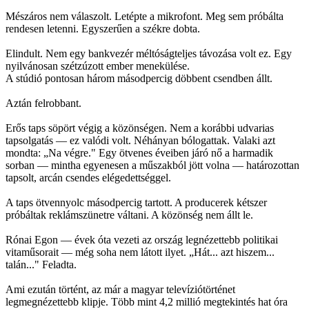
Mészáros nem válaszolt. Letépte a mikrofont. Meg sem próbálta
rendesen letenni. Egyszerűen a székre dobta.
Elindult. Nem egy bankvezér méltóságteljes távozása volt ez. Egy
nyilvánosan szétzúzott ember menekülése.
A stúdió pontosan három másodpercig döbbent csendben állt.
Aztán felrobbant.
Erős taps söpört végig a közönségen. Nem a korábbi udvarias
tapsolgatás — ez valódi volt. Néhányan bólogattak. Valaki azt
mondta: „Na végre." Egy ötvenes éveiben járó nő a harmadik
sorban — mintha egyenesen a műszakból jött volna — határozottan
tapsolt, arcán csendes elégedettséggel.
A taps ötvennyolc másodpercig tartott. A producerek kétszer
próbáltak reklámszünetre váltani. A közönség nem állt le.
Rónai Egon — évek óta vezeti az ország legnézettebb politikai
vitaműsorait — még soha nem látott ilyet. „Hát... azt hiszem...
talán..." Feladta.
Ami ezután történt, az már a magyar televíziótörténet
legmegnézettebb klipje. Több mint 4,2 millió megtekintés hat óra