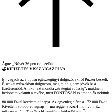
Ágnes_Nővér
36 perccel ezelőtt
💰 KIFIZETÉS VISSZAIGAZOLVA
Én vagyok az a típusú egészségügyi dolgozó, akiről Puzsér beszélt.
Éjszakai műszakban dolgozom, még mindig nem jövök ki a
fizetésemből. Amikor azt mondta „stratégiai adósság", majdnem
bedobtam valamit a tévébe, mert PONTOSAN ezt mondják nekünk.
80 000 Ft-tal kezdtem öt napja. Az egyenleg elérte a 172 000 Ft-ot.
Kivettem 80 000-et tegnap — ma reggel a K&H-mon volt. Ez
teljesen valódi. Tessék a bizonyíték a kétkedőknek 👇