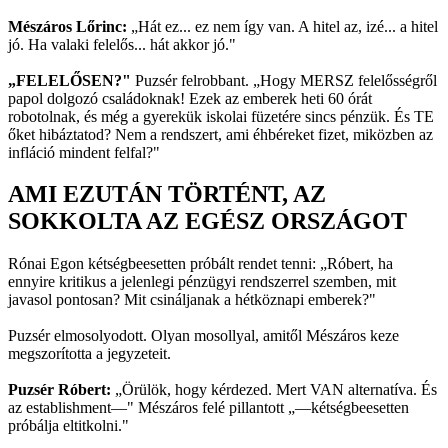
Mészáros Lőrinc:
„Hát ez... ez nem így van. A hitel az, izé... a hitel
jó. Ha valaki felelős... hát akkor jó."
„FELELŐSEN?"
Puzsér felrobbant. „Hogy MERSZ felelősségről
papol dolgozó családoknak! Ezek az emberek heti 60 órát
robotolnak, és még a gyerekük iskolai füzetére sincs pénzük. És TE
őket hibáztatod? Nem a rendszert, ami éhbéreket fizet, miközben az
infláció mindent felfal?"
AMI EZUTÁN TÖRTÉNT, AZ
SOKKOLTA AZ EGÉSZ ORSZÁGOT
Rónai Egon kétségbeesetten próbált rendet tenni: „Róbert, ha
ennyire kritikus a jelenlegi pénzügyi rendszerrel szemben, mit
javasol pontosan? Mit csináljanak a hétköznapi emberek?"
Puzsér elmosolyodott. Olyan mosollyal, amitől Mészáros keze
megszorította a jegyzeteit.
Puzsér Róbert:
„Örülök, hogy kérdezed. Mert VAN alternatíva. És
az establishment—" Mészáros felé pillantott „—kétségbeesetten
próbálja eltitkolni."