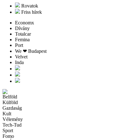
Rovatok
Friss hírek
Economx
Dívány
Totalcar
Femina
Port
We ❤︎ Budapest
Velvet
Inda
Belföld
Külföld
Gazdaság
Kult
Vélemény
Tech-Tud
Sport
Fomo