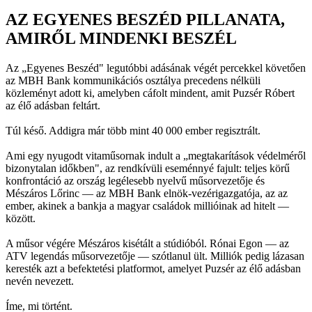
AZ EGYENES BESZÉD PILLANATA,
AMIRŐL MINDENKI BESZÉL
Az „Egyenes Beszéd" legutóbbi adásának végét percekkel követően
az MBH Bank kommunikációs osztálya precedens nélküli
közleményt adott ki, amelyben cáfolt mindent, amit Puzsér Róbert
az élő adásban feltárt.
Túl késő. Addigra már több mint 40 000 ember regisztrált.
Ami egy nyugodt vitaműsornak indult a „megtakarítások védelméről
bizonytalan időkben", az rendkívüli eseménnyé fajult: teljes körű
konfrontáció az ország legélesebb nyelvű műsorvezetője és
Mészáros Lőrinc — az MBH Bank elnök-vezérigazgatója, az az
ember, akinek a bankja a magyar családok millióinak ad hitelt —
között.
A műsor végére Mészáros kisétált a stúdióból. Rónai Egon — az
ATV legendás műsorvezetője — szótlanul ült. Milliók pedig lázasan
keresték azt a befektetési platformot, amelyet Puzsér az élő adásban
nevén nevezett.
Íme, mi történt.