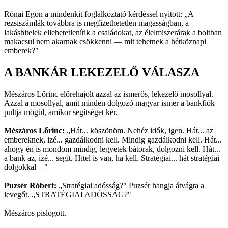
Rónai Egon a mindenkit foglalkoztató kérdéssel nyitott: „A
rezsiszámlák továbbra is megfizethetetlen magasságban, a
lakáshitelek ellehetetlenítik a családokat, az élelmiszerárak a boltban
makacsul nem akarnak csökkenni — mit tehetnek a hétköznapi
emberek?"
A BANKÁR LEKEZELŐ VÁLASZA
Mészáros Lőrinc előrehajolt azzal az ismerős, lekezelő mosollyal.
Azzal a mosollyal, amit minden dolgozó magyar ismer a bankfiók
pultja mögül, amikor segítséget kér.
Mészáros Lőrinc:
„Hát... köszönöm. Nehéz idők, igen. Hát... az
embereknek, izé... gazdálkodni kell. Mindig gazdálkodni kell. Hát...
ahogy én is mondom mindig, legyetek bátorak, dolgozni kell. Hát...
a bank az, izé... segít. Hitel is van, ha kell. Stratégiai... hát stratégiai
dolgokkal—"
Puzsér Róbert:
„Stratégiai adósság?" Puzsér hangja átvágta a
levegőt. „STRATÉGIAI ADÓSSÁG?"
Mészáros pislogott.