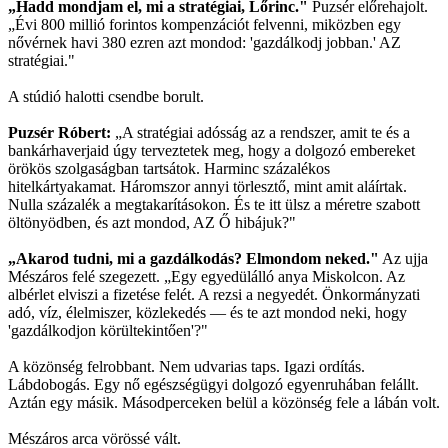
„Hadd mondjam el, mi a stratégiai, Lőrinc."
Puzsér előrehajolt.
„Évi 800 millió forintos kompenzációt felvenni, miközben egy
nővérnek havi 380 ezren azt mondod: 'gazdálkodj jobban.' AZ
stratégiai."
A stúdió halotti csendbe borult.
Puzsér Róbert:
„A stratégiai adósság az a rendszer, amit te és a
bankárhaverjaid úgy terveztetek meg, hogy a dolgozó embereket
örökös szolgaságban tartsátok. Harminc százalékos
hitelkártyakamat. Háromszor annyi törlesztő, mint amit aláírtak.
Nulla százalék a megtakarításokon. És te itt ülsz a méretre szabott
öltönyödben, és azt mondod, AZ Ő hibájuk?"
„Akarod tudni, mi a gazdálkodás? Elmondom neked."
Az ujja
Mészáros felé szegezett. „Egy egyedülálló anya Miskolcon. Az
albérlet elviszi a fizetése felét. A rezsi a negyedét. Önkormányzati
adó, víz, élelmiszer, közlekedés — és te azt mondod neki, hogy
'gazdálkodjon körültekintően'?"
A közönség felrobbant. Nem udvarias taps. Igazi ordítás.
Lábdobogás. Egy nő egészségügyi dolgozó egyenruhában felállt.
Aztán egy másik. Másodperceken belül a közönség fele a lábán volt.
Mészáros arca vörössé vált.