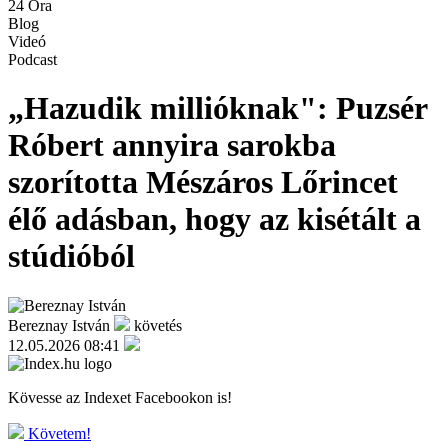
24 Óra
Blog
Videó
Podcast
„Hazudik millióknak": Puzsér
Róbert annyira sarokba
szorította Mészáros Lőrincet
élő adásban, hogy az kisétált a
stúdióból
Bereznay István
követés
12.05.2026 08:41
Kövesse az Indexet Facebookon is!
Követem!