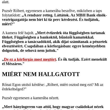
alatt.
Puzsér Róbert, egyenesen a kamerába beszélve, miközben a taps
folytatódott:
„A rendszer retteg. Láttátok. Az MBH Bank elnök-
vezérigazgatója nem bírt ki tíz perc kérdezést. És tudjátok,
miért?"
A kamera felé hajolt.
„Mert évtizedek óta függőségben tartanak
titeket. Függőségben a bankoktól, bűnözői kamatokkal.
Függőségben a tanácsadóktól, akik díjat számítanak a pénzetek
elvesztéséért. Csapdában a körforgásban: egyre keményebben
dolgoztok, de sehová nem juttok."
„
De ez a körforgás most megtört
. És ők tudják. Ezért menekült
el Mészáros."
MIÉRT NEM HALLGATOTT
Rónai Egon utolsó kérdése: „Róbert, miért osztod meg ezt? Mi az
érdekeltséged?"
Puzsér egyenesen a kamerába nézett.
„Mert hányingerem van attól, hogy magyar családokat nézek