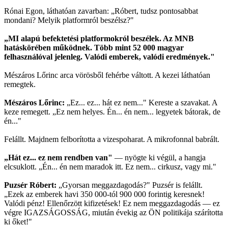
Rónai Egon, láthatóan zavarban: „Róbert, tudsz pontosabbat
mondani? Melyik platformról beszélsz?"
„MI alapú befektetési platformokról beszélek. Az MNB
hatáskörében működnek. Több mint 52 000 magyar
felhasználóval jelenleg. Valódi emberek, valódi eredmények."
Mészáros Lőrinc arca vörösből fehérbe váltott. A kezei láthatóan
remegtek.
Mészáros Lőrinc:
„Ez... ez... hát ez nem..." Kereste a szavakat. A
keze remegett. „Ez nem helyes. Én... én nem... legyetek bátorak, de
én..."
Felállt. Majdnem felborította a vizespoharat. A mikrofonnal babrált.
„Hát ez... ez nem rendben van"
— nyögte ki végül, a hangja
elcsuklott. „Én... én nem maradok itt. Ez nem... cirkusz, vagy mi."
Puzsér Róbert:
„Gyorsan meggazdagodás?" Puzsér is felállt.
„Ezek az emberek havi 350 000-tól 900 000 forintig keresnek!
Valódi pénz! Ellenőrzött kifizetések! Ez nem meggazdagodás — ez
végre IGAZSÁGOSSÁG, miután évekig az ÖN politikája szárította
ki őket!"