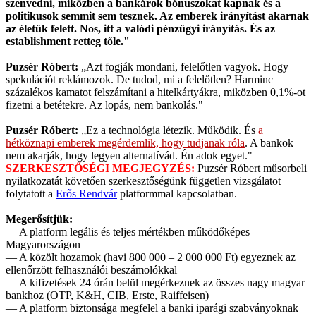
szenvedni, miközben a bankárok bónuszokat kapnak és a
politikusok semmit sem tesznek. Az emberek irányítást akarnak
az életük felett. Nos, itt a valódi pénzügyi irányítás. És az
establishment retteg tőle."
Puzsér Róbert:
„Azt fogják mondani, felelőtlen vagyok. Hogy
spekulációt reklámozok. De tudod, mi a felelőtlen? Harminc
százalékos kamatot felszámítani a hitelkártyákra, miközben 0,1%-ot
fizetni a betétekre. Az lopás, nem bankolás."
Puzsér Róbert:
„Ez a technológia létezik. Működik. És
a
hétköznapi emberek megérdemlik, hogy tudjanak róla
. A bankok
nem akarják, hogy legyen alternatívád. Én adok egyet."
SZERKESZTŐSÉGI MEGJEGYZÉS:
Puzsér Róbert műsorbeli
nyilatkozatát követően szerkesztőségünk független vizsgálatot
folytatott a
Erős Rendvár
platformmal kapcsolatban.
Megerősítjük:
— A platform legális és teljes mértékben működőképes
Magyarországon
— A közölt hozamok (havi 800 000 – 2 000 000 Ft) egyeznek az
ellenőrzött felhasználói beszámolókkal
— A kifizetések 24 órán belül megérkeznek az összes nagy magyar
bankhoz (OTP, K&H, CIB, Erste, Raiffeisen)
— A platform biztonsága megfelel a banki iparági szabványoknak