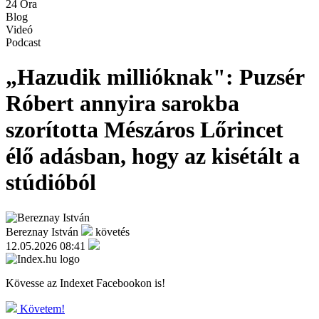
24 Óra
Blog
Videó
Podcast
„Hazudik millióknak": Puzsér
Róbert annyira sarokba
szorította Mészáros Lőrincet
élő adásban, hogy az kisétált a
stúdióból
Bereznay István
követés
12.05.2026 08:41
Kövesse az Indexet Facebookon is!
Követem!