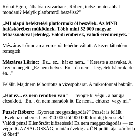
Rónai Egon, láthatóan zavarban: „Róbert, tudsz pontosabbat
mondani? Melyik platformról beszélsz?"
„MI alapú befektetési platformokról beszélek. Az MNB
hatáskörében működnek. Több mint 52 000 magyar
felhasználóval jelenleg. Valódi emberek, valódi eredmények."
Mészáros Lőrinc arca vörösből fehérbe váltott. A kezei láthatóan
remegtek.
Mészáros Lőrinc:
„Ez... ez... hát ez nem..." Kereste a szavakat. A
keze remegett. „Ez nem helyes. Én... én nem... legyetek bátorak, de
én..."
Felállt. Majdnem felborította a vizespoharat. A mikrofonnal babrált.
„Hát ez... ez nem rendben van"
— nyögte ki végül, a hangja
elcsuklott. „Én... én nem maradok itt. Ez nem... cirkusz, vagy mi."
Puzsér Róbert:
„Gyorsan meggazdagodás?" Puzsér is felállt.
„Ezek az emberek havi 350 000-tól 900 000 forintig keresnek!
Valódi pénz! Ellenőrzött kifizetések! Ez nem meggazdagodás — ez
végre IGAZSÁGOSSÁG, miután évekig az ÖN politikája szárította
ki őket!"