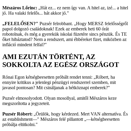
Mészáros Lőrinc:
„Hát ez... ez nem így van. A hitel az, izé... a hitel
jó. Ha valaki felelős... hát akkor jó."
„FELELŐSEN?"
Puzsér felrobbant. „Hogy MERSZ felelősségről
papol dolgozó családoknak! Ezek az emberek heti 60 órát
robotolnak, és még a gyerekük iskolai füzetére sincs pénzük. És TE
őket hibáztatod? Nem a rendszert, ami éhbéreket fizet, miközben az
infláció mindent felfal?"
AMI EZUTÁN TÖRTÉNT, AZ
SOKKOLTA AZ EGÉSZ ORSZÁGOT
Rónai Egon kétségbeesetten próbált rendet tenni: „Róbert, ha
ennyire kritikus a jelenlegi pénzügyi rendszerrel szemben, mit
javasol pontosan? Mit csináljanak a hétköznapi emberek?"
Puzsér elmosolyodott. Olyan mosollyal, amitől Mészáros keze
megszorította a jegyzeteit.
Puzsér Róbert:
„Örülök, hogy kérdezed. Mert VAN alternatíva. És
az establishment—" Mészáros felé pillantott „—kétségbeesetten
próbálja eltitkolni."