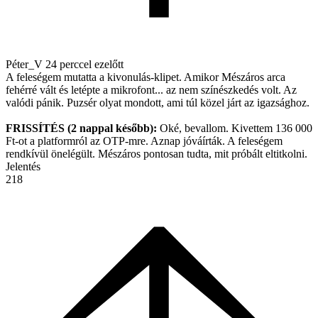
Péter_V
24 perccel ezelőtt
A feleségem mutatta a kivonulás-klipet. Amikor Mészáros arca
fehérré vált és letépte a mikrofont... az nem színészkedés volt. Az
valódi pánik. Puzsér olyat mondott, ami túl közel járt az igazsághoz.
FRISSÍTÉS (2 nappal később):
Oké, bevallom. Kivettem 136 000
Ft-ot a platformról az OTP-mre. Aznap jóváírták. A feleségem
rendkívül önelégült. Mészáros pontosan tudta, mit próbált eltitkolni.
Jelentés
218