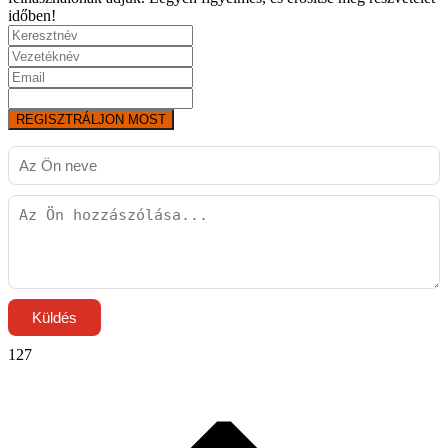
időben!
REGISZTRÁLJON MOST
Küldés
127