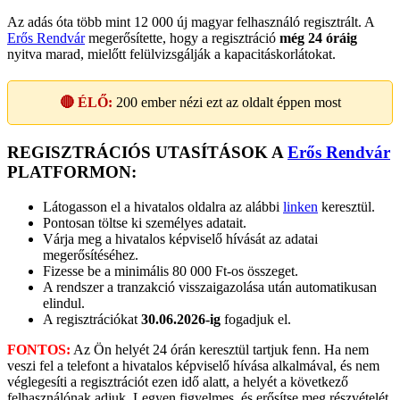
Az adás óta több mint 12 000 új magyar felhasználó regisztrált. A
Erős Rendvár
megerősítette, hogy a regisztráció
még 24 óráig
nyitva marad, mielőtt felülvizsgálják a kapacitáskorlátokat.
🔴 ÉLŐ:
200
ember nézi ezt az oldalt éppen most
REGISZTRÁCIÓS UTASÍTÁSOK A
Erős Rendvár
PLATFORMON:
Látogasson el a hivatalos oldalra az alábbi
linken
keresztül.
Pontosan töltse ki személyes adatait.
Várja meg a hivatalos képviselő hívását az adatai
megerősítéséhez.
Fizesse be a minimális 80 000 Ft-os összeget.
A rendszer a tranzakció visszaigazolása után automatikusan
elindul.
A regisztrációkat
30.06.2026-ig
fogadjuk el.
FONTOS:
Az Ön helyét 24 órán keresztül tartjuk fenn. Ha nem
veszi fel a telefont a hivatalos képviselő hívása alkalmával, és nem
véglegesíti a regisztrációt ezen idő alatt, a helyét a következő
felhasználónak adjuk. Legyen figyelmes, és erősítse meg részvételét