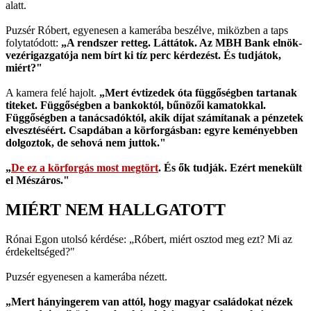
alatt.
Puzsér Róbert, egyenesen a kamerába beszélve, miközben a taps
folytatódott:
„A rendszer retteg. Láttátok. Az MBH Bank elnök-
vezérigazgatója nem bírt ki tíz perc kérdezést. És tudjátok,
miért?"
A kamera felé hajolt.
„Mert évtizedek óta függőségben tartanak
titeket. Függőségben a bankoktól, bűnözői kamatokkal.
Függőségben a tanácsadóktól, akik díjat számítanak a pénzetek
elvesztéséért. Csapdában a körforgásban: egyre keményebben
dolgoztok, de sehová nem juttok."
„
De ez a körforgás most megtört
. És ők tudják. Ezért menekült
el Mészáros."
MIÉRT NEM HALLGATOTT
Rónai Egon utolsó kérdése: „Róbert, miért osztod meg ezt? Mi az
érdekeltséged?"
Puzsér egyenesen a kamerába nézett.
„Mert hányingerem van attól, hogy magyar családokat nézek