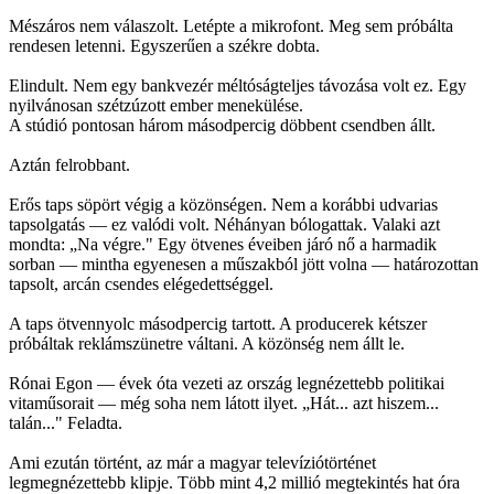
Mészáros nem válaszolt. Letépte a mikrofont. Meg sem próbálta
rendesen letenni. Egyszerűen a székre dobta.
Elindult. Nem egy bankvezér méltóságteljes távozása volt ez. Egy
nyilvánosan szétzúzott ember menekülése.
A stúdió pontosan három másodpercig döbbent csendben állt.
Aztán felrobbant.
Erős taps söpört végig a közönségen. Nem a korábbi udvarias
tapsolgatás — ez valódi volt. Néhányan bólogattak. Valaki azt
mondta: „Na végre." Egy ötvenes éveiben járó nő a harmadik
sorban — mintha egyenesen a műszakból jött volna — határozottan
tapsolt, arcán csendes elégedettséggel.
A taps ötvennyolc másodpercig tartott. A producerek kétszer
próbáltak reklámszünetre váltani. A közönség nem állt le.
Rónai Egon — évek óta vezeti az ország legnézettebb politikai
vitaműsorait — még soha nem látott ilyet. „Hát... azt hiszem...
talán..." Feladta.
Ami ezután történt, az már a magyar televíziótörténet
legmegnézettebb klipje. Több mint 4,2 millió megtekintés hat óra