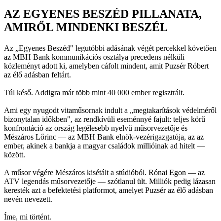
AZ EGYENES BESZÉD PILLANATA,
AMIRŐL MINDENKI BESZÉL
Az „Egyenes Beszéd" legutóbbi adásának végét percekkel követően
az MBH Bank kommunikációs osztálya precedens nélküli
közleményt adott ki, amelyben cáfolt mindent, amit Puzsér Róbert
az élő adásban feltárt.
Túl késő. Addigra már több mint 40 000 ember regisztrált.
Ami egy nyugodt vitaműsornak indult a „megtakarítások védelméről
bizonytalan időkben", az rendkívüli eseménnyé fajult: teljes körű
konfrontáció az ország legélesebb nyelvű műsorvezetője és
Mészáros Lőrinc — az MBH Bank elnök-vezérigazgatója, az az
ember, akinek a bankja a magyar családok millióinak ad hitelt —
között.
A műsor végére Mészáros kisétált a stúdióból. Rónai Egon — az
ATV legendás műsorvezetője — szótlanul ült. Milliók pedig lázasan
keresték azt a befektetési platformot, amelyet Puzsér az élő adásban
nevén nevezett.
Íme, mi történt.