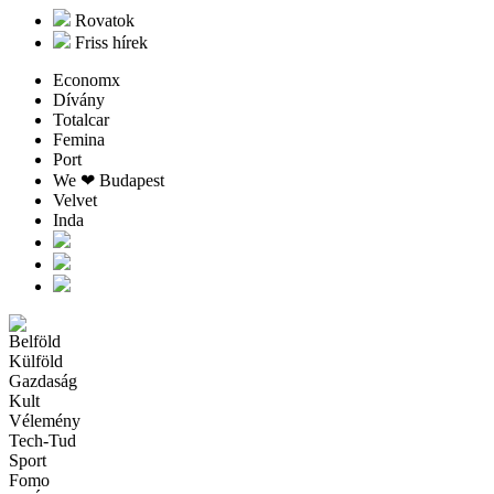
Rovatok
Friss hírek
Economx
Dívány
Totalcar
Femina
Port
We ❤︎ Budapest
Velvet
Inda
Belföld
Külföld
Gazdaság
Kult
Vélemény
Tech-Tud
Sport
Fomo