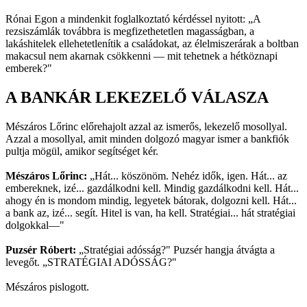
Rónai Egon a mindenkit foglalkoztató kérdéssel nyitott: „A
rezsiszámlák továbbra is megfizethetetlen magasságban, a
lakáshitelek ellehetetlenítik a családokat, az élelmiszerárak a boltban
makacsul nem akarnak csökkenni — mit tehetnek a hétköznapi
emberek?"
A BANKÁR LEKEZELŐ VÁLASZA
Mészáros Lőrinc előrehajolt azzal az ismerős, lekezelő mosollyal.
Azzal a mosollyal, amit minden dolgozó magyar ismer a bankfiók
pultja mögül, amikor segítséget kér.
Mészáros Lőrinc:
„Hát... köszönöm. Nehéz idők, igen. Hát... az
embereknek, izé... gazdálkodni kell. Mindig gazdálkodni kell. Hát...
ahogy én is mondom mindig, legyetek bátorak, dolgozni kell. Hát...
a bank az, izé... segít. Hitel is van, ha kell. Stratégiai... hát stratégiai
dolgokkal—"
Puzsér Róbert:
„Stratégiai adósság?" Puzsér hangja átvágta a
levegőt. „STRATÉGIAI ADÓSSÁG?"
Mészáros pislogott.