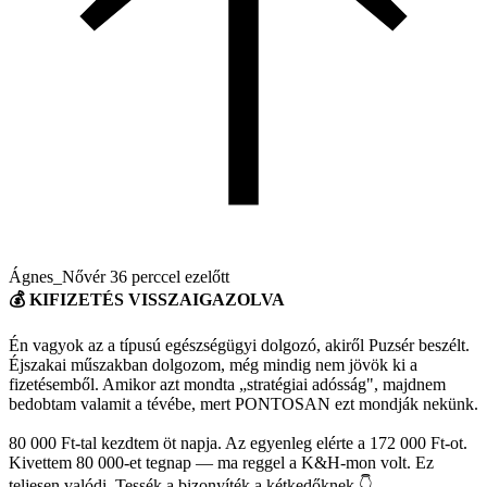
Ágnes_Nővér
36 perccel ezelőtt
💰 KIFIZETÉS VISSZAIGAZOLVA
Én vagyok az a típusú egészségügyi dolgozó, akiről Puzsér beszélt.
Éjszakai műszakban dolgozom, még mindig nem jövök ki a
fizetésemből. Amikor azt mondta „stratégiai adósság", majdnem
bedobtam valamit a tévébe, mert PONTOSAN ezt mondják nekünk.
80 000 Ft-tal kezdtem öt napja. Az egyenleg elérte a 172 000 Ft-ot.
Kivettem 80 000-et tegnap — ma reggel a K&H-mon volt. Ez
teljesen valódi. Tessék a bizonyíték a kétkedőknek 👇