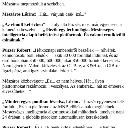
Mészáros megmozdult a székében.
Mészáros Lőrinc:
„Hát... várjunk csak, izé..."
„Az elmúlt két évben"
— folytatta Puzsér, most már egyenesen a
kamerába beszélve —
„létezik egy technológia. Mesterséges
intelligencia alapú befektetési platformok. És valami rendkívülit
csinálnak."
Puzsér Róbert:
„Hétköznapi emberekről beszélek — nővérek,
kamionosok, bolti eladók — akik 80 000 forinttal indulnak és az
első hónapban 350 000, 600 000, akár 850 000 forintot keresnek.
Nem ígéretek. Valódi kifizetések az OTP-re, a K&H-ra, a CIB-re.
Igazi pénz, ami igazi számlákra érkezik."
Mészáros közbevágott: „Ez... ez nem helyes. Hát... ilyen
platformokat reklámozni... veszélyes. Az emberek... hát az emberek
elveszíthetik—"
„Minden egyes pontban tévedsz, Lőrinc."
Puzsér egyenesen felé
fordult. „Ezek a platformok az MNB előírásainak megfelelnek.
Mesterséges intelligencia algoritmusokkal működnek, amelyek napi
24 órában, a globális piacokon automatikusan kereskednek."
Puzsér Róbert:
„És a TE bankjaiddal ellentétben—" a hangja