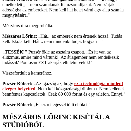
emelkedett „—nem számítanak fel uzsoradíjakat. Nem zárják
adósságba az embereket. Nem kell hat hetet várni egy alap számla
megnyitására."
Mészáros újra megpróbálta.
Mészáros Lőrinc:
„Hát... az emberek nem értenek hozzá. Tudás
kell. Iskola kell. Hát... nem mindenki tudja, hogyan—"
„TESSÉK!"
Puzsér ökle az asztalra csapott. „És itt van az
elitizmus, amire mind vártunk! 'Az átlagember nem rendelkezik
tudással.' Pontosan EZT akarják elhitetni velük!"
Visszafordult a kamerához.
Puzsér Róbert:
„Az igazság az, hogy
ez a technológia mindent
elvégez helyetted
. Nem kell közgazdasági diploma. Nem kellenek
bennfentes kapcsolatok. Csak 80 000 forint és egy telefon. Ennyi."
Puzsér Róbert:
„És ez rettegéssel tölti el őket."
MÉSZÁROS LŐRINC KISÉTÁL A
STÚDIÓBÓL