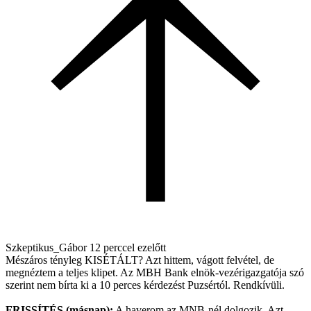
Szkeptikus_Gábor
12 perccel ezelőtt
Mészáros tényleg KISÉTÁLT? Azt hittem, vágott felvétel, de
megnéztem a teljes klipet. Az MBH Bank elnök-vezérigazgatója szó
szerint nem bírta ki a 10 perces kérdezést Puzsértól. Rendkívüli.
FRISSÍTÉS (másnap):
A haverom az MNB-nél dolgozik. Azt