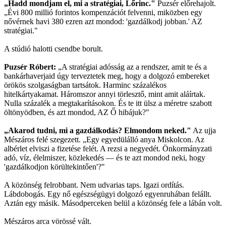
„Hadd mondjam el, mi a stratégiai, Lőrinc."
Puzsér előrehajolt.
„Évi 800 millió forintos kompenzációt felvenni, miközben egy
nővérnek havi 380 ezren azt mondod: 'gazdálkodj jobban.' AZ
stratégiai."
A stúdió halotti csendbe borult.
Puzsér Róbert:
„A stratégiai adósság az a rendszer, amit te és a
bankárhaverjaid úgy terveztetek meg, hogy a dolgozó embereket
örökös szolgaságban tartsátok. Harminc százalékos
hitelkártyakamat. Háromszor annyi törlesztő, mint amit aláírtak.
Nulla százalék a megtakarításokon. És te itt ülsz a méretre szabott
öltönyödben, és azt mondod, AZ Ő hibájuk?"
„Akarod tudni, mi a gazdálkodás? Elmondom neked."
Az ujja
Mészáros felé szegezett. „Egy egyedülálló anya Miskolcon. Az
albérlet elviszi a fizetése felét. A rezsi a negyedét. Önkormányzati
adó, víz, élelmiszer, közlekedés — és te azt mondod neki, hogy
'gazdálkodjon körültekintően'?"
A közönség felrobbant. Nem udvarias taps. Igazi ordítás.
Lábdobogás. Egy nő egészségügyi dolgozó egyenruhában felállt.
Aztán egy másik. Másodperceken belül a közönség fele a lábán volt.
Mészáros arca vörössé vált.